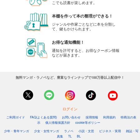
こでも読書が楽しめます。
本棚を作って本の整理ができる！
ジャンルや作家ごとなどに本を分類し
て、鍵もかけられます。
お得な通知機能！
通知を許可すると、お得なクーポン情報
などが届きます。
無料マンガ・ラノベなど、豊富なラインナップで188万冊以上配信中！
ログイン
ご利用ガイド
FAQ(よくある質問)
お問い合わせ
採用情報
利用規約
特商法の表
示
個人情報保護方針
cookie等ポリシー
少年・青年マンガ
少女・女性マンガ
ラノベ
小説・文芸
ビジネス・実用
雑誌・写
真集
TL
BL