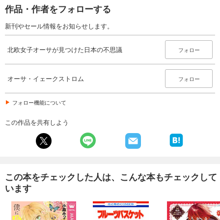
作品・作者をフォローする
新刊やセール情報をお知らせします。
北欧女子オーサが見つけた日本の不思議
フォロー
オーサ・イェークストロム
フォロー
フォロー機能について
この作品を共有しよう
この本をチェックした人は、こんな本もチェックして
います