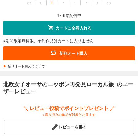
<<
<
1
・
・
・
>
>>
1～6巻配信中
カートに全巻入れる
※期間限定無料版、予約作品はカートに入りません
新刊オート購入
新刊オート購入について
北欧女子オーサのニッポン再発見ローカル旅 のユー
ザーレビュー
＼ レビュー投稿でポイントプレゼント ／
※購入済みの作品が対象となります
レビューを書く