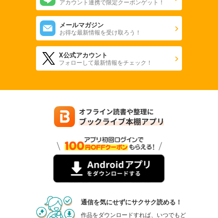
アカウント連携で限定クーポンゲット！
メールマガジン
お得な最新情報を受け取ろう！
X公式アカウント
フォローして最新情報をチェック！
通信を気にせずにサクサク読める！
作品をダウンロードすれば、いつでもど