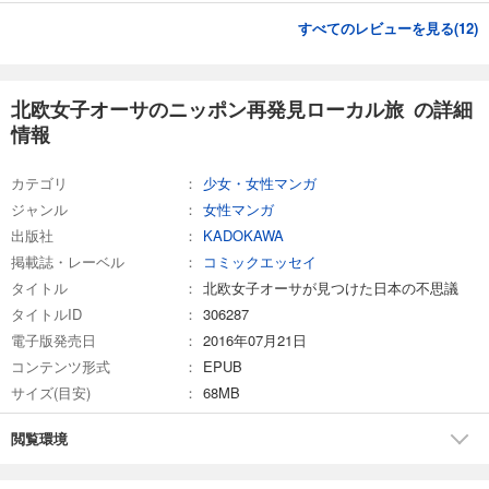
すべてのレビューを見る(
12
)
北欧女子オーサのニッポン再発見ローカル旅 の詳細
情報
カテゴリ
少女・女性マンガ
ジャンル
女性マンガ
出版社
KADOKAWA
掲載誌・レーベル
コミックエッセイ
タイトル
北欧女子オーサが見つけた日本の不思議
タイトルID
306287
電子版発売日
2016年07月21日
コンテンツ形式
EPUB
サイズ(目安)
68MB
閲覧環境