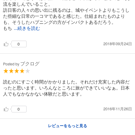
流を楽しんでいること。
訪日客の人々の思い出に残るのは、城やイベントよりもこうし
た些細な日常の一コマであると感じた。仕組まれたものより
も、そうしたハプニングの方がインパクトあるだろう。
もち
...続きを読む
2018年09月24日
0
ブクログ
Posted by
読むのにすごく時間がかかりました。それだけ充実した内容だ
ったと思います。いろんなところに旅ができていいなぁ。日本
人でもなかなかない体験だと思います。
2016年11月26日
0
レビューをもっと見る