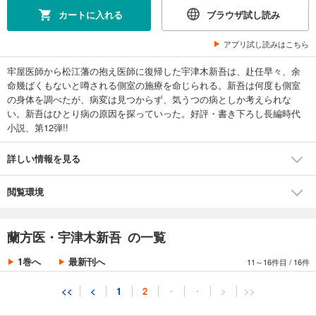
カートに入れる
ブラウザ試し読み
蘭方医・宇津木新吾 ： 8 毒死
アプリ試し読みはこちら
572円 (税込)
カート
円 (税込)
8/18まで
286
牢屋医師から松江藩の抱え医師に復帰した宇津木新吾は、赴任早々、余
値引き
命幾ばくもないと噂される側室の施療を命じられる。新吾は何度も側室
試し読み
の身体を調べたが、病変は見つからず、気うつの病としか考えられな
あらすじを表示する
い。新吾はひとり病の原因を探っていった。好評・書き下ろし長編時代
蘭方医・宇津木新吾 ： 9 再燃
小説、第12弾!!
572円 (税込)
カート
詳しい情報を見る
円 (税込)
8/18まで
286
値引き
試し読み
閲覧環境
あらすじを表示する
蘭方医・宇津木新吾 ： 10 無愧
蘭方医・宇津木新吾 の一覧
572円 (税込)
カート
円 (税込)
8/18まで
286
1巻へ
最新刊へ
11～16件目
/
16件
値引き
試し読み
<<
<
1
2
・
・
>
>>
あらすじを表示する