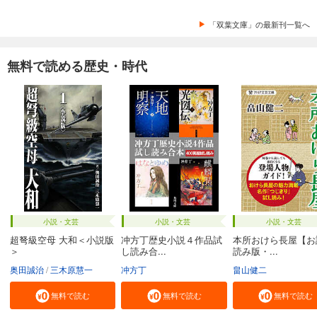
「双葉文庫」の最新刊一覧へ
無料で読める歴史・時代
小説・文芸
小説・文芸
小説・文芸
超弩級空母 大和＜小説版
冲方丁歴史小説４作品試
本所おけら長屋【お
＞
し読み合...
読み版・...
奥田誠治
三木原慧一
冲方丁
畠山健二
無料で読む
無料で読む
無料で読む