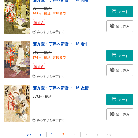
737円 (税込)
カート
円 (税込)
8/18まで
368
値引き
試し読み
あらすじを表示する
蘭方医・宇津木新吾 ： 15 老中
748円 (税込)
カート
円 (税込)
8/18まで
374
値引き
試し読み
あらすじを表示する
蘭方医・宇津木新吾 ： 16 友情
770
円 (税込)
カート
試し読み
あらすじを表示する
<<
<
1
2
・
・
>
>>