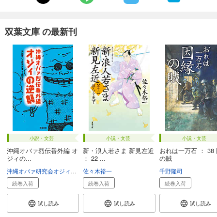
双葉文庫 の最新刊
小説・文芸
小説・文芸
小説・文芸
沖縄オバァ烈伝番外編 オ
新・浪人若さま 新見左近
おれは一万石 ： 38
ジィの...
： 22 ...
の賊
沖縄オバァ研究会オジィ調査室
佐々木裕一
千野隆司
続巻入荷
続巻入荷
続巻入荷
試し読み
試し読み
試し読み