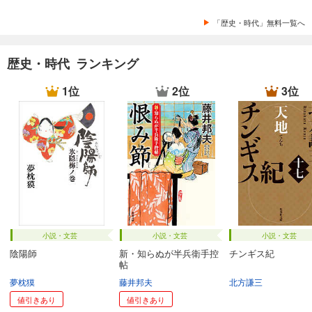
「歴史・時代」無料一覧へ
歴史・時代 ランキング
1位
2位
3位
小説・文芸
小説・文芸
小説・文芸
陰陽師
新・知らぬが半兵衛手控
チンギス紀
帖
夢枕獏
藤井邦夫
北方謙三
値引きあり
値引きあり