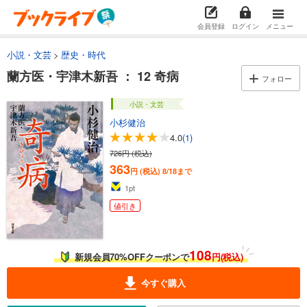
あらすじを表示する
会員登録
ログイン
メニュー
蘭方医・宇津木新吾 ： 5 魔障
小説・文芸
歴史・時代
561円 (税込)
カート
円 (税込)
8/18まで
280
蘭方医・宇津木新吾 ： 12 奇病
フォロー
値引き
試し読み
小説・文芸
あらすじを表示する
小杉健治
蘭方医・宇津木新吾 ： 6 刀傷
4.0
(1)
726円 (税込)
561円 (税込)
カート
363
円 (税込)
8/18まで
280
円 (税込)
8/18まで
値引き
1
pt
試し読み
値引き
あらすじを表示する
蘭方医・宇津木新吾 ： 7 売笑
108
561円 (税込)
新規会員70%OFFクーポンで
円(税込)
カート
円 (税込)
8/18まで
280
今すぐ購入
値引き
試し読み
あらすじを表示する