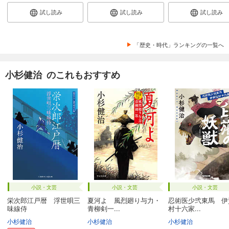
試し読み
試し読み
試し読み
「歴史・時代」ランキングの一覧へ
小杉健治 のこれもおすすめ
小説・文芸
小説・文芸
小説・文芸
栄次郎江戸暦 浮世唄三
夏河よ 風烈廻り与力・
忍術医少弐東馬 伊
味線侍
青柳剣一...
村十六家...
小杉健治
小杉健治
小杉健治