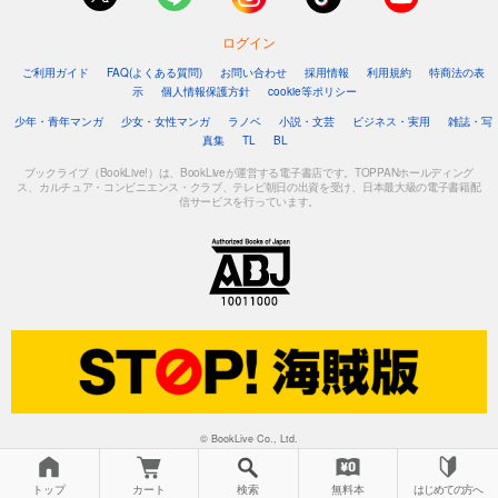
ログイン
ご利用ガイド
FAQ(よくある質問)
お問い合わせ
採用情報
利用規約
特商法の表
示
個人情報保護方針
cookie等ポリシー
少年・青年マンガ
少女・女性マンガ
ラノベ
小説・文芸
ビジネス・実用
雑誌・写
真集
TL
BL
ブックライブ（BookLive!）は、BookLiveが運営する電子書店です。TOPPANホールディング
ス、カルチュア・コンビニエンス・クラブ、テレビ朝日の出資を受け、日本最大級の電子書籍配
信サービスを行っています。
© BookLive Co., Ltd.
トップ
カート
検索
無料本
はじめての方へ