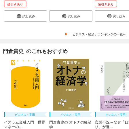
値引きあり
値引きあり
試し読み
試し読み
試し読み
「ビジネス・経済」ランキングの一覧へ
門倉貴史 のこれもおすすめ
ビジネス・実用
ビジネス・実用
ビジネス・実用
イスラム金融入門 世界
門倉貴史の オトナの経済
官製不況～なぜ「日
マネーの...
学
り」が進...