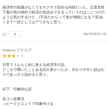
経済学の知識がなくてもサクサク読める内容だった。正直女性
下着の色の傾向で経済が先読みできるっていうのはこじつけの
ような気がするけど、(不況だからって色が地味になる？笑)あ
くまで一説としてはアリかなと思う。
2021年05月11日
0
ブクログ
Posted by
日常でうんちく的に使える経済学の話。
どこかで聞いたことある話が多かったが、分かりやすい話ばか
りであっさり読めると思う。
以下、印象的な話
合コン必勝法
→ピークとエンドで印象付ける