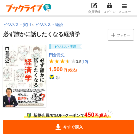
会員登録
ログイン
メニュー
ビジネス・実用
ビジネス・経済
必ず誰かに話したくなる経済学
フォロー
ビジネス・実用
門倉貴史
3.5
(12)
1,500
円 (税込)
7
pt
450
新規会員70%OFFクーポンで
円(税込)
今すぐ購入