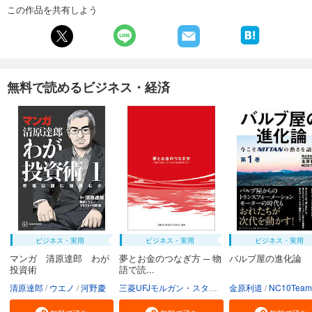
この作品を共有しよう
無料で読めるビジネス・経済
ビジネス・実用
ビジネス・実用
ビジネス・実用
マンガ 清原達郎 わが
夢とお金のつなぎ方 ─ 物
バルブ屋の進化論
投資術
語で読...
清原達郎
ウエノ
河野慶
三菱UFJモルガン・スタンレー証券株式会社
金原利道
NC10Team