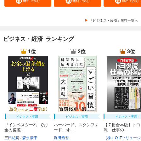
無料で読む
無料で読む
無料で読む
「ビジネス・経済」無料一覧へ
ビジネス・経済 ランキング
1位
2位
3位
ビジネス・実用
ビジネス・実用
ビジネス・実用
『インベスターZ』でお
ハーバード、スタンフォ
【７冊合本版】トヨ
金の偏差...
ード、オ...
流 仕事の...
三田紀房
森永康平
堀田秀吾