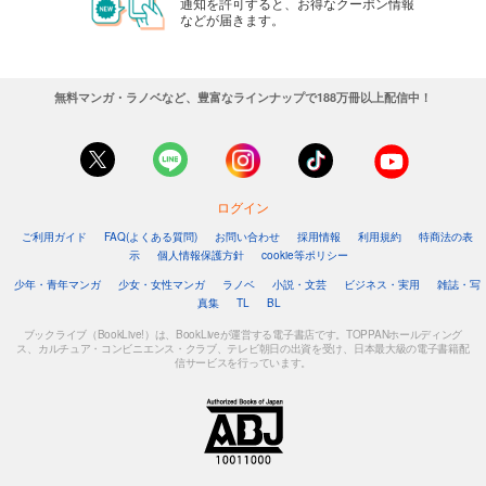
通知を許可すると、お得なクーポン情報
などが届きます。
無料マンガ・ラノベなど、豊富なラインナップで188万冊以上配信中！
ログイン
ご利用ガイド
FAQ(よくある質問)
お問い合わせ
採用情報
利用規約
特商法の表
示
個人情報保護方針
cookie等ポリシー
少年・青年マンガ
少女・女性マンガ
ラノベ
小説・文芸
ビジネス・実用
雑誌・写
真集
TL
BL
ブックライブ（BookLive!）は、BookLiveが運営する電子書店です。TOPPANホールディング
ス、カルチュア・コンビニエンス・クラブ、テレビ朝日の出資を受け、日本最大級の電子書籍配
信サービスを行っています。