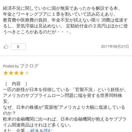
経済不況に関していかに国が無策であったかを解説する本。
年金とワーキングプアに１章を割いていて読み応えあり。
教育費や医療費の負担、年金不安が拭えない限り 消費は低迷す
るし、景気浮揚は見込めない。 定額給付金の２兆円はほかに使
うべきところがあるのだが・・・。
2011年09月21日
0
ブクログ
Posted by
［ 内容 ］
一匹の妖怪が日本を徘徊している-「官製不況」という妖怪が。
アメリカのサブプライムローン問題に端を発する世界同時株
安。
なぜ、日本の株価が“震源地”アメリカより大幅に低迷している
のか？
欧米の金融機関に比べれば、日本の金融機関が抱えるサブプラ
イム関連商品はそれほど多くない。
また、企業
...続きを読む