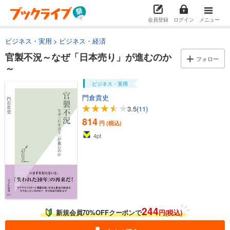
会員登録
ログイン
メニュー
ビジネス・実用
ビジネス・経済
官製不況～なぜ「日本売り」が進むのか
フォロー
～
ビジネス・実用
門倉貴史
3.5
(11)
814
円 (税込)
4
pt
244
新規会員70%OFFクーポンで
円(税込)