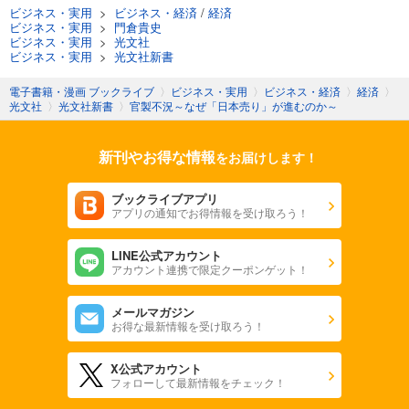
ビジネス・実用
>
ビジネス・経済
/
経済
ビジネス・実用
>
門倉貴史
ビジネス・実用
>
光文社
ビジネス・実用
>
光文社新書
電子書籍・漫画 ブックライブ
〉
ビジネス・実用
〉
ビジネス・経済
〉
経済
〉
光文社
〉
光文社新書
〉
官製不況～なぜ「日本売り」が進むのか～
新刊やお得な情報
をお届けします！
ブックライブアプリ
アプリの通知でお得情報を受け取ろう！
LINE公式アカウント
アカウント連携で限定クーポンゲット！
メールマガジン
お得な最新情報を受け取ろう！
X公式アカウント
フォローして最新情報をチェック！