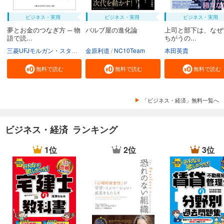
ビジネス・実用
ビジネス・実用
ビジネス・実用
夢とお金のつなぎ方 ─ 物
バルブ屋の進化論
上司と部下は、なぜ
語で読...
ちがうの...
三菱UFJモルガン・スタンレー証券株式会社
金原利道
NC10Team
本田英貴
無料で読む
無料で読む
無料で読む
「ビジネス・経済」無料一覧へ
ビジネス・経済 ランキング
1位
2位
3位