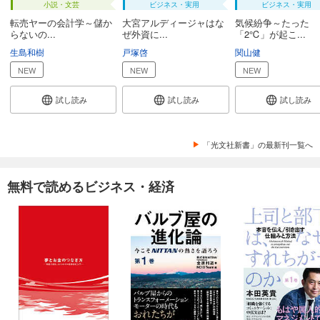
小説・文芸
ビジネス・実用
ビジネス・実用
転売ヤーの会計学～儲か
大宮アルディージャはな
気候紛争～たった
らないの...
ぜ外資に...
「2℃」が起こ...
生島和樹
戸塚啓
関山健
NEW
NEW
NEW
試し読み
試し読み
試し読み
「光文社新書」の最新刊一覧へ
無料で読めるビジネス・経済