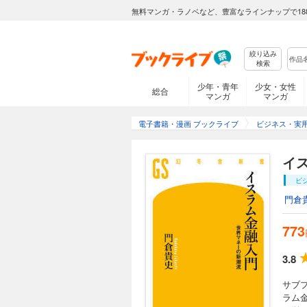
無料マンガ・ラノベなど、豊富なラインナップで18
絞り込み
検索
少年・青年
少女・女性
総合
マンガ
マンガ
電子書籍・漫画 ブックライブ
ビジネス・実
イ
ビ
門倉
773
3.8
サブ
ラム