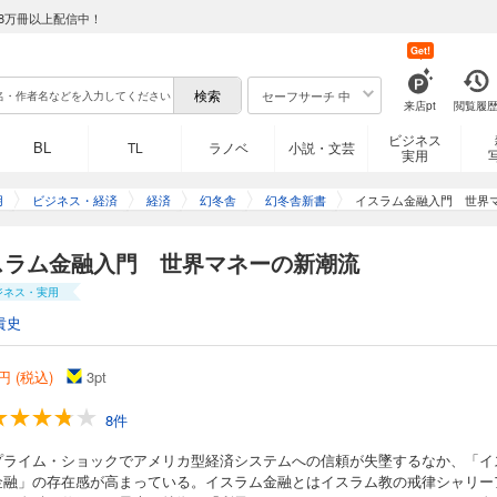
8万冊以上配信中！
Get!
セーフサーチ 中
来店pt
閲覧履
ビジネス
BL
TL
ラノベ
小説・文芸
実用
用
ビジネス・経済
経済
幻冬舎
幻冬舎新書
イスラム金融入門 世界
スラム金融入門 世界マネーの新潮流
ジネス・実用
貴史
円 (税込)
3
pt
8件
プライム・ショックでアメリカ型経済システムへの信頼が失墜するなか、「イ
金融」の存在感が高まっている。イスラム金融とはイスラム教の戒律シャリー