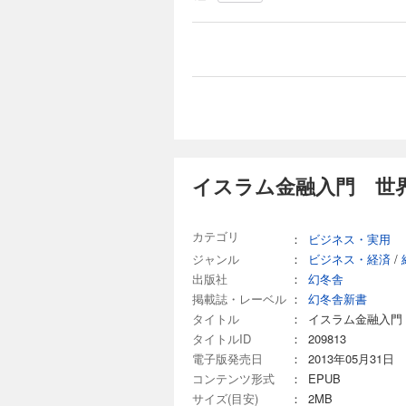
イスラム金融入門 世
カテゴリ
：
ビジネス・実用
ジャンル
：
ビジネス・経済
/
出版社
：
幻冬舎
掲載誌・レーベル
：
幻冬舎新書
タイトル
：
イスラム金融入門
タイトルID
：
209813
電子版発売日
：
2013年05月31日
コンテンツ形式
：
EPUB
サイズ(目安)
：
2MB