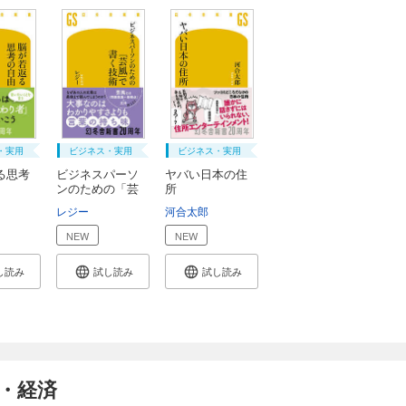
・実用
ビジネス・実用
ビジネス・実用
る思考
ビジネスパーソ
ヤバい日本の住
ンのための「芸
所
風...
レジー
河合太郎
NEW
NEW
し読み
試し読み
試し読み
・経済