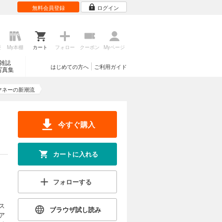
無料会員登録
ログイン
歴
My本棚
カート
フォロー
クーポン
Myページ
雑誌
はじめての方へ
ご利用ガイド
写真集
マネーの新潮流
今すぐ購入
カートに入れる
フォローする
ス
ブラウザ試し読み
ア