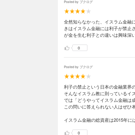
Posted by
ブクログ
全然知らなかった、イスラム金融
きはイスラム金融には利子が禁止
が金を生む利子との違いは興味深
0
Posted by
ブクログ
利子の禁止という日本の金融業界
そんなイスラム教に則っているイ
では「どうやってイスラム金融は
この問いに答えられない人はぜひ
イスラム金融の総資産は2015年に
0