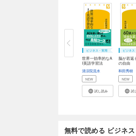
ビジネス・実用
ビジネス
世界一効率的なA
脳が若返
I英語学習法
の自由
清涼院流水
和田秀樹
NEW
NEW
試し読み
試
無料で読める ビジネス