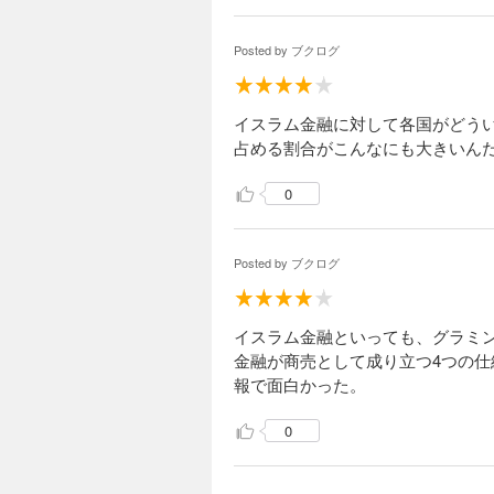
Posted by
ブクログ
イスラム金融に対して各国がどう
占める割合がこんなにも大きいん
0
Posted by
ブクログ
イスラム金融といっても、グラミ
金融が商売として成り立つ4つの仕
報で面白かった。
0