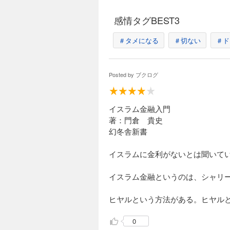
感情タグBEST3
＃タメになる
＃切ない
＃ド
Posted by
ブクログ
イスラム金融入門
著：門倉 貴史
幻冬舎新書
イスラムに金利がないとは聞いて
イスラム金融というのは、シャリ
ヒヤルという方法がある。ヒヤル
0