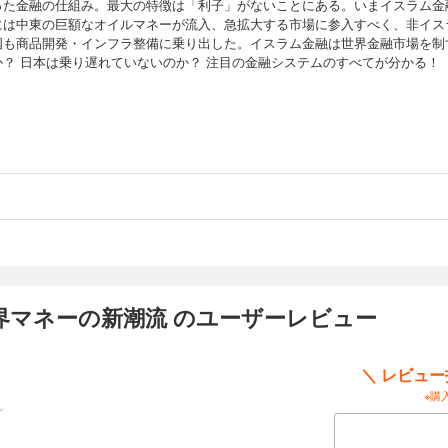
った金融の仕組み。最大の特徴は「利子」がないことにある。いまイスラム金
には中東の巨額なオイルマネーが流入、急拡大する市場に参入すべく、非イス
国も商品開発・インフラ整備に乗り出した。イスラム金融は世界金融市場を制
か？ 日本は乗り遅れていないのか？ 注目の金融システムのすべてが分かる！
界マネーの新潮流 のユーザーレビュー
＼ レビュ
※購