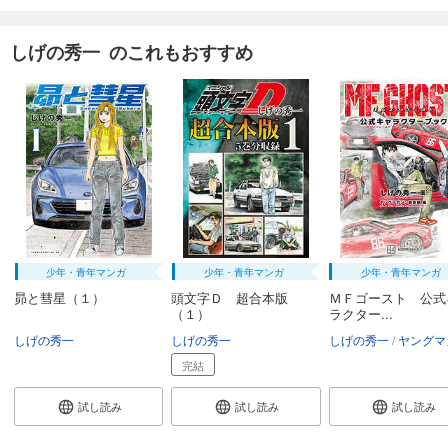
しげの秀一 のこれもおすすめ
少年・青年マンガ
少年・青年マンガ
少年・青年マンガ
昴と彗星（１）
頭文字Ｄ 超合本版
ＭＦゴースト 公式
（１）
ラクター...
しげの秀一
しげの秀一
しげの秀一
ヤングマガジン編
完結
試し読み
試し読み
試し読み