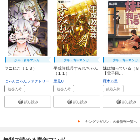
少年・青年マンガ
少年・青年マンガ
少年・青年マンガ
ヤニねこ（１３）
平成敗残兵すみれちゃん
妹は知っている（
（１１）
【電子限...
にゃんにゃんファクトリー
里見U
雁木万里
続巻入荷
続巻入荷
続巻入荷
試し読み
試し読み
試し読み
「ヤングマガジン」の最新刊一覧へ
無料で読める青年マンガ