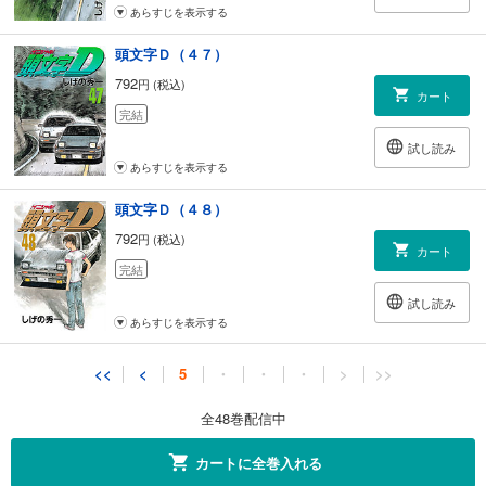
あらすじを表示する
頭文字Ｄ（４７）
792
円 (税込)
カート
完結
試し読み
あらすじを表示する
頭文字Ｄ（４８）
792
円 (税込)
カート
完結
試し読み
あらすじを表示する
<<
<
5
・
・
・
>
>>
全48巻配信中
カートに全巻入れる