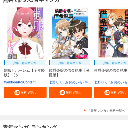
少年・青年マンガ
少年・青年マンガ
少年・青年マンガ
制服とハーレム【全年齢
侯爵令嬢の借金執事【分
侯爵令嬢の借金執事
版】【タ...
冊版】
WebtoonKoiContent
七野りく
おおのいも
mmu
七野りく
おおのいも
無料で読む
無料で読む
無料で読む
「青年マンガ」無料一覧へ
青年マンガ ランキング