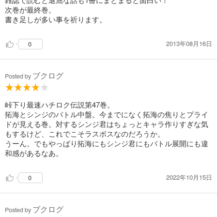
次巻が最終巻。
書き足しが多い事を祈ります。
2013年08月16日
0
ブクログ
Posted by
峠下り最速ハチロク伝説第47巻。
拓海とシンジのバトル中盤。今までになく拓海の焦りとプライ
ドが見える巻。対するシンジ君はちょっとキャラ作りすぎな気
もするけど、これでこそラスボスなのだろうか。
うーん。でもやっぱり拓海にもシンジ君にもバトル展開にも違
和感があるなあ。
2022年10月15日
0
ブクログ
Posted by