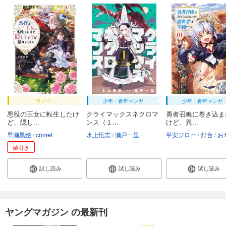
ラノベ
少年・青年マンガ
少年・青年マンガ
悪役の王女に転生したけ
クライマックスネクロマ
勇者召喚に巻き込ま
ど、隠し...
ンス（１...
けど、異...
早瀬黒絵
comet
水上悟志
瀬戸一里
平安ジロー
灯台
おち
値引き
試し読み
試し読み
試し読み
ヤングマガジン の最新刊