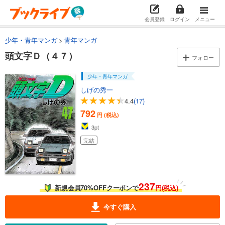
792
円 (税込)
カート
完結
会員登録
ログイン
メニュー
試し読み
少年・青年マンガ
青年マンガ
あらすじを表示する
頭文字Ｄ（４７）
フォロー
頭文字Ｄ（３５）
792
円 (税込)
少年・青年マンガ
カート
しげの秀一
完結
4.4
(17)
試し読み
792
円 (税込)
あらすじを表示する
3
pt
頭文字Ｄ（３６）
完結
792
円 (税込)
カート
完結
試し読み
237
新規会員70%OFFクーポンで
円(税込)
あらすじを表示する
頭文字Ｄ（３７）
今すぐ購入
792
円 (税込)