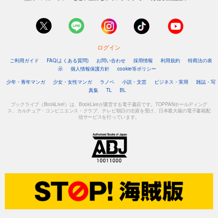
ログイン
ご利用ガイド
FAQ(よくある質問)
お問い合わせ
採用情報
利用規約
特商法の表
示
個人情報保護方針
cookie等ポリシー
少年・青年マンガ
少女・女性マンガ
ラノベ
小説・文芸
ビジネス・実用
雑誌・写
真集
TL
BL
ブックライブ（BookLive!）は、BookLiveが運営する電子書店です。TOPPANホールディング
ス、カルチュア・コンビニエンス・クラブ、テレビ朝日の出資を受け、日本最大級の電子書籍配
信サービスを行っています。