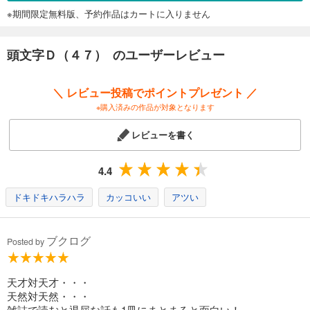
※期間限定無料版、予約作品はカートに入りません
頭文字Ｄ（４７） のユーザーレビュー
＼ レビュー投稿でポイントプレゼント ／
※購入済みの作品が対象となります
レビューを書く
4.4
ドキドキハラハラ
カッコいい
アツい
ブクログ
Posted by
天才対天才・・・
天然対天然・・・
雑誌で読むと退屈な話も1冊にまとまると面白い！