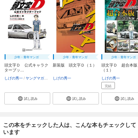
少年・青年マンガ
少年・青年マンガ
少年・青年マンガ
頭文字Ｄ 公式キャラク
新装版 頭文字Ｄ（１）
頭文字Ｄ 超合本版
ターブッ...
（１）
しげの秀一
ヤングマガジン編集部
しげの秀一
しげの秀一
完結
試し読み
試し読み
試し読み
この本をチェックした人は、こんな本もチェックして
います