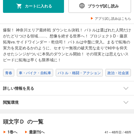
カート
カートに入れる
ブラウザ試し読み
完結
試し読み
アプリ試し読みはこちら
あらすじを表示する
爆裂！ 神奈川エリア最終戦 ダウンヒル決戦！ バトルは選ばれた人間だけ
頭文字Ｄ（３８）
がたどりつける領域……、想像を絶する世界へ！ プロジェクトD・藤原
792
円 (税込)
拓海vs.サイドワインダー・乾信司！ バトルは中盤に突入。まるで拓海の
カート
実力を見定めるかのように、セオリー無視の破天荒な走りで峠中を仰天
完結
させたシンジがついに本気のダウンヒル開始！ その現実とは思えないス
試し読み
ピードに拓海は早くも限界域に！
あらすじを表示する
青春
車・バイク・自転車
バトル・格闘・アクション
政治・社会派
頭文字Ｄ（３９）
792
円 (税込)
カート
詳しい情報を見る
完結
試し読み
閲覧環境
あらすじを表示する
頭文字Ｄ（４０）
頭文字Ｄ の一覧
792
円 (税込)
カート
1巻へ
最新刊へ
41～48件目
/
48件
完結