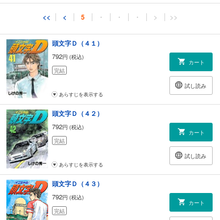
試し読み
<<
<
5
・
・
・
>
>>
あらすじを表示する
頭文字Ｄ（４１）
792
円 (税込)
カート
完結
試し読み
あらすじを表示する
頭文字Ｄ（４２）
792
円 (税込)
カート
完結
試し読み
あらすじを表示する
頭文字Ｄ（４３）
792
円 (税込)
カート
完結