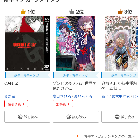
1位
2位
3位
少年・青年マンガ
少年・青年マンガ
少年・青年マンガ
GANTZ
ゾンビのあふれた世界で
追放された転生重騎
俺だけが...
ゲーム知...
奥浩哉
増田ちひろ
裏地ろくろ
猫子
武六甲理衣
じゃい
値引きあり
無料あり
試し読み
試し読み
試し読み
「青年マンガ」ランキングの一覧へ