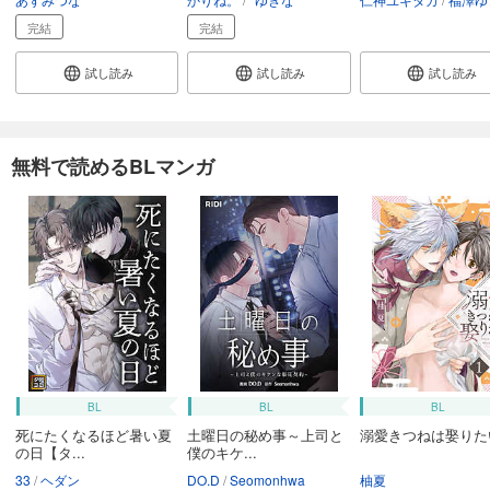
完結
完結
試し読み
試し読み
試し読み
無料で読めるBLマンガ
BL
BL
BL
死にたくなるほど暑い夏
土曜日の秘め事～上司と
溺愛きつねは娶りた
の日【タ...
僕のキケ...
33
ヘダン
DO.D
Seomonhwa
柚夏