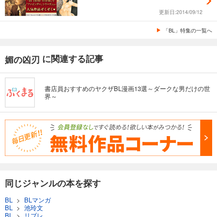
更新日:2014/09/12
「BL」特集の一覧へ
に関連する記事
媚の凶刃
書店員おすすめのヤクザBL漫画13選～ダークな男だけの世
界～
同じジャンルの本を探す
BL
>
BLマンガ
BL
>
池玲文
BL
>
リブレ