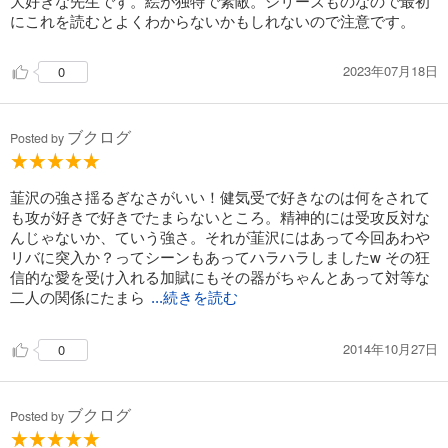
大好きな先生です。絵が独特で素敵。シリーズものなので最初
にこれを読むとよくわからないかもしれないので注意です。
2023年07月18日
0
ブクログ
Posted by
韮沢の強さ揺るぎなさがいい！健気受で好きなのは何をされて
も攻が好きで好きでたまらないところ。精神的には受攻反対な
んじゃないか、ていう強さ。それが韮沢にはあって今回あわや
リバに突入か？ってシーンもあってハラハラしましたw その狂
信的な愛を受け入れる加賦にもその器がちゃんとあって対等な
二人の関係にたまら
...続きを読む
2014年10月27日
0
ブクログ
Posted by