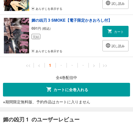
試し読み
あらすじを表示する
媚の凶刃 3 SMOKE【電子限定かきおろし付】
691
円 (税込)
カート
完結
試し読み
あらすじを表示する
<<
<
1
・
・
・
>
>>
全4巻配信中
カートに全巻入れる
※期間限定無料版、予約作品はカートに入りません
媚の凶刃 1 のユーザーレビュー