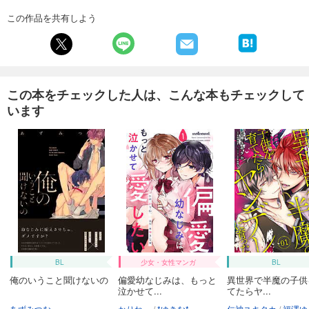
この作品を共有しよう
この本をチェックした人は、こんな本もチェックして
います
BL
少女・女性マンガ
BL
俺のいうこと聞けないの
偏愛幼なじみは、もっと
異世界で半魔の子供
泣かせて...
てたらヤ...
あずみつな
かりね。
*ゆきな*
仁神ユキタカ
福澤ゆ