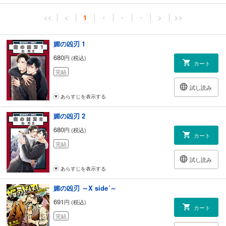
<<
<
1
・
・
・
>
>>
媚の凶刃 1
680
円 (税込)
カート
完結
試し読み
あらすじを表示する
媚の凶刃 2
680
円 (税込)
カート
完結
試し読み
あらすじを表示する
媚の凶刃 ～X side´～
691
円 (税込)
カート
完結