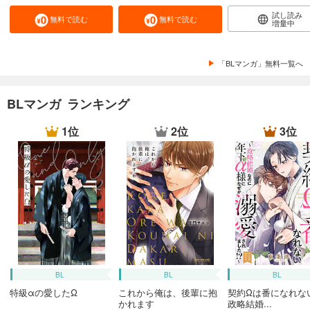
試し読み
無料で読む
無料で読む
増量中
「BLマンガ」無料一覧へ
BLマンガ ランキング
1位
2位
3位
BL
BL
BL
特級αの愛したΩ
これから俺は、後輩に抱
契約Ωは番になれな
かれます
政略結婚...