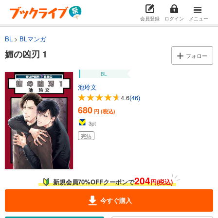
会員登録
ログイン
メニュー
BL
BLマンガ
媚の凶刃 1
フォロー
BL
池玲文
4.6
(46)
680
円 (税込)
3
pt
完結
204
新規会員70%OFFクーポンで
円(税込)
今すぐ購入