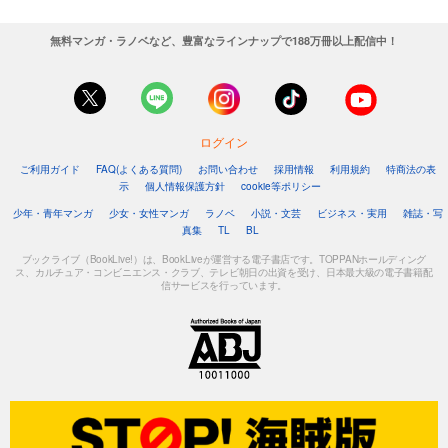
無料マンガ・ラノベなど、豊富なラインナップで188万冊以上配信中！
ログイン
ご利用ガイド
FAQ(よくある質問)
お問い合わせ
採用情報
利用規約
特商法の表
示
個人情報保護方針
cookie等ポリシー
少年・青年マンガ
少女・女性マンガ
ラノベ
小説・文芸
ビジネス・実用
雑誌・写
真集
TL
BL
ブックライブ（BookLive!）は、BookLiveが運営する電子書店です。TOPPANホールディング
ス、カルチュア・コンビニエンス・クラブ、テレビ朝日の出資を受け、日本最大級の電子書籍配
信サービスを行っています。