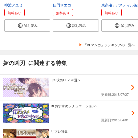
神波アユミ
佳門サエコ
東条洛
アスティル編
無料あり
無料あり
無料あり
試し読み
試し読み
試し読み
「BLマンガ」ランキングの一覧へ
媚の凶刃 に関連する特集
ドS攻めBL＜70選＞
更新日:2018/07/27
BLおすすめシチュエーション2
更新日:2015/04/01
リブレ特集