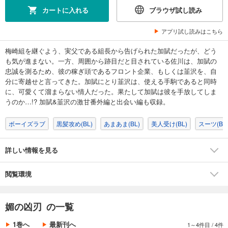
カートに入れる
ブラウザ試し読み
アプリ試し読みはこちら
梅崎組を継ぐよう、実父である組長から告げられた加賦だったが、どう
も気が進まない。一方、周囲から跡目だと目されている佐川は、加賦の
忠誠を測るため、彼の稼ぎ頭であるフロント企業、もしくは韮沢を、自
分に寄越せと言ってきた。加賦にとり韮沢は、使える手駒であると同時
に、可愛くて溜まらない情人だった。果たして加賦は彼を手放してしま
うのか…!? 加賦&韮沢の激甘番外編と出会い編も収録。
ボーイズラブ
黒髪攻め(BL)
あまあま(BL)
美人受け(BL)
スーツ(BL
詳しい情報を見る
閲覧環境
媚の凶刃 の一覧
1巻へ
最新刊へ
1～4件目
/
4件