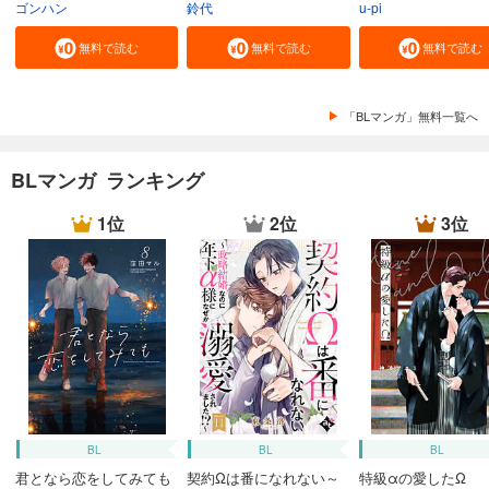
ゴンハン
鈴代
u-pi
無料で読む
無料で読む
無料で読む
「BLマンガ」無料一覧へ
BLマンガ ランキング
1位
2位
3位
BL
BL
BL
君となら恋をしてみても
契約Ωは番になれない～
特級αの愛したΩ