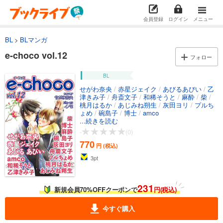
試し読み
会員登録
ログイン
メニュー
あらすじを表示する
BL
BLマンガ
e-choco vol.4
e-choco vol.12
フォロー
770
円 (税込)
カート
BL
試し読み
せがわ奈央
/
赤星ジェイク
/
あびるあびい
/
乙
津きみ子
/
舟斎文子
/
和稀そうと
/
麻酔
/
柴
/
あらすじを表示する
桃月はるか
/
あじみね朔生
/
灰田ヨリ
/
プルち
ょめ
/
碗島子
/
博士
/
amco
e-choco vol.5
...続きを読む
770
円 (税込)
-
(0)
カート
770
円 (税込)
3
pt
試し読み
あらすじを表示する
231
e-choco vol.6
新規会員70%OFFクーポンで
円(税込)
770
円 (税込)
カート
今すぐ購入