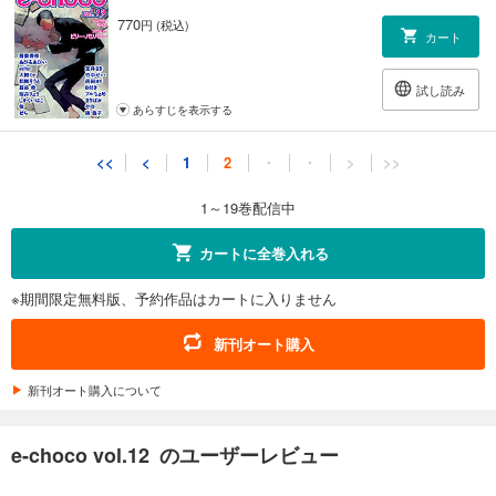
770
円 (税込)
カート
試し読み
あらすじを表示する
<<
<
1
2
・
・
>
>>
1～19巻配信中
カートに全巻入れる
※期間限定無料版、予約作品はカートに入りません
新刊オート購入
新刊オート購入について
e-choco vol.12 のユーザーレビュー