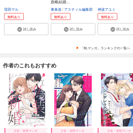
政略結婚...
窪田マル
東条洛
アスティル編集部
神波アユミ
無料あり
無料あり
無料あり
試し読み
試し読み
試し読み
「BLマンガ」ランキングの一覧へ
作者のこれもおすすめ
少女・女性マンガ
少女・女性マンガ
少女・女性マンガ