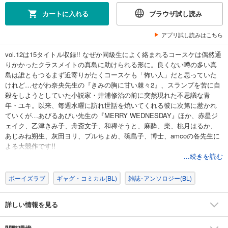
試し読み
カートに入れる
ブラウザ試し読み
あらすじを表示する
アプリ試し読みはこちら
e-choco vol.7
770
円 (税込)
vol.12は15タイトル収録!! なぜか同級生によく絡まれるコースケは偶然通
カート
りかかったクラスメイトの真島に助けられる形に。良くない噂の多い真
島は誰ともつるまず近寄りがたくコースケも「怖い人」だと思っていた
試し読み
けれど…せがわ奈央先生の『きみの胸に甘い棘々2』、スランプを苦に自
あらすじを表示する
殺をしようとしていた小説家・井浦修治の前に突然現れた不思議な青
年・ユキ。以来、毎週水曜に訪れ世話を焼いてくれる彼に次第に惹かれ
e-choco vol.8
ていくが…あびるあびい先生の『MERRY WEDNESDAY』ほか、赤星ジ
770
円 (税込)
ェイク、乙津きみ子、舟斎文子、和稀そうと、麻酔、柴、桃月はるか、
カート
あじみね朔生、灰田ヨリ、プルちょめ、碗島子、博士、amcoの各先生に
よる大競作です!!
試し読み
...続きを読む
あらすじを表示する
ボーイズラブ
ギャグ・コミカル(BL)
雑誌･アンソロジー(BL)
e-choco vol.9
770
円 (税込)
カート
詳しい情報を見る
試し読み