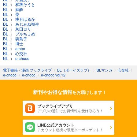
BL
>
和稀そうと
BL
>
麻酔
BL
>
柴
BL
>
桃月はるか
BL
>
あじみね朔生
BL
>
灰田ヨリ
BL
>
プルちょめ
BL
>
碗島子
BL
>
博士
BL
>
amco
BL
>
心交社
BL
>
e-choco
電子書籍・漫画 ブックライブ
〉
BL（ボーイズラブ）
〉
BLマンガ
〉
心交社
〉
e-choco
〉
e-choco
〉
e-choco vol.12
新刊やお得な情報
をお届けします！
ブックライブアプリ
アプリの通知でお得情報を受け取ろう！
LINE公式アカウント
アカウント連携で限定クーポンゲット！