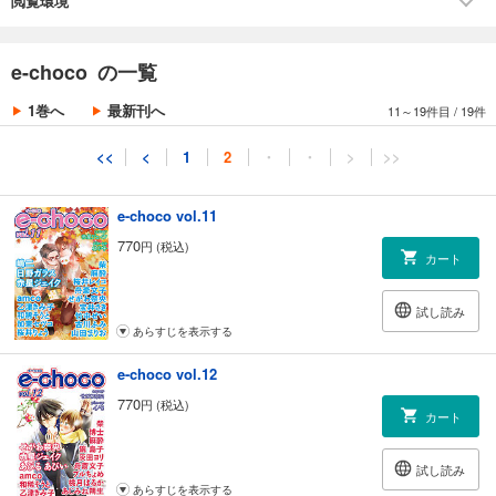
閲覧環境
あらすじを表示する
e-choco vol.10
e-choco の一覧
770
円 (税込)
カート
1巻へ
最新刊へ
11～19件目
/
19件
試し読み
<<
<
1
2
・
・
>
>>
あらすじを表示する
e-choco vol.11
770
円 (税込)
カート
試し読み
あらすじを表示する
e-choco vol.12
770
円 (税込)
カート
試し読み
あらすじを表示する