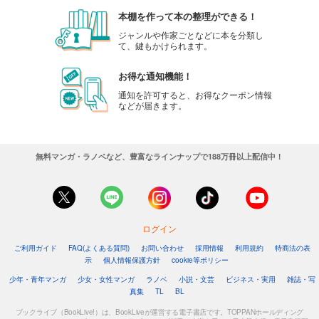
本棚を作って本の整理ができる！
ジャンルや作家ごとなどに本を分類し
て、鍵もかけられます。
お得な通知機能！
通知を許可すると、お得なクーポン情報
などが届きます。
無料マンガ・ラノベなど、豊富なラインナップで188万冊以上配信中！
ログイン
ご利用ガイド
FAQ(よくある質問)
お問い合わせ
採用情報
利用規約
特商法の表
示
個人情報保護方針
cookie等ポリシー
少年・青年マンガ
少女・女性マンガ
ラノベ
小説・文芸
ビジネス・実用
雑誌・写
真集
TL
BL
ブックライブ（BookLive!）は、BookLiveが運営する電子書店です。TOPPANホールディング