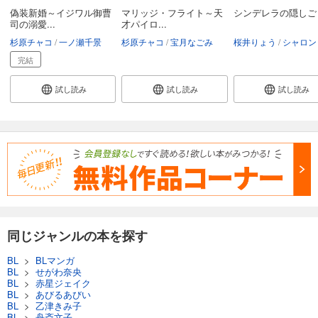
偽装新婚～イジワル御曹
マリッジ・フライト～天
シンデレラの隠しご
司の溺愛...
才パイロ...
杉原チャコ
一ノ瀬千景
杉原チャコ
宝月なごみ
桜井りょう
シャロン・ケンドリ
完結
試し読み
試し読み
試し読み
同じジャンルの本を探す
BL
>
BLマンガ
BL
>
せがわ奈央
BL
>
赤星ジェイク
BL
>
あびるあびい
BL
>
乙津きみ子
BL
>
舟斎文子