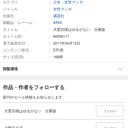
カテゴリ
少女・女性マンガ
ジャンル
女性マンガ
出版社
講談社
掲載誌・レーベル
ARIA
タイトル
犬鷲百桃はゆるがない 分冊版
タイトルID
60006117
電子版発売日
2017年04月13日
コンテンツ形式
EPUB
サイズ(目安)
16MB
閲覧環境
作品・作者をフォローする
新刊やセール情報をお知らせします。
犬鷲百桃はゆるがない 分冊版
フォロー
小嶋ララ子
フォロー