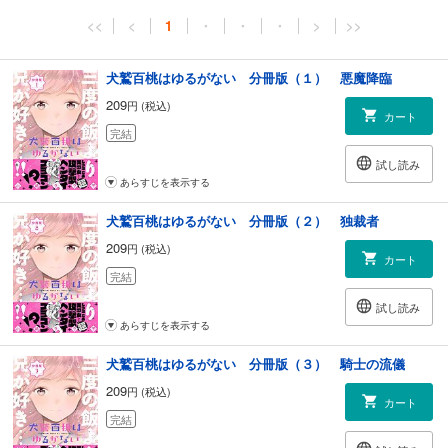
<<
<
1
・
・
・
>
>>
犬鷲百桃はゆるがない 分冊版（１） 悪魔降臨
209
円 (税込)
カート
完結
試し読み
あらすじを表示する
犬鷲百桃はゆるがない 分冊版（２） 独裁者
209
円 (税込)
カート
完結
試し読み
あらすじを表示する
犬鷲百桃はゆるがない 分冊版（３） 騎士の流儀
209
円 (税込)
カート
完結