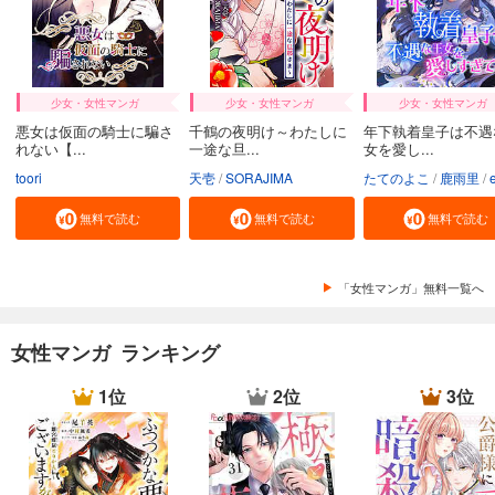
少女・女性マンガ
少女・女性マンガ
少女・女性マンガ
悪女は仮面の騎士に騙さ
千鶴の夜明け～わたしに
年下執着皇子は不遇
れない【...
一途な旦...
女を愛し...
toori
天壱
SORAJIMA
たてのよこ
鹿雨里
en-d
無料で読む
無料で読む
無料で読む
「女性マンガ」無料一覧へ
女性マンガ ランキング
1位
2位
3位