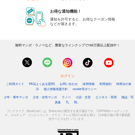
お得な通知機能！
通知を許可すると、お得なクーポン情報
などが届きます。
無料マンガ・ラノベなど、豊富なラインナップで188万冊以上配信中！
ログイン
ご利用ガイド
FAQ(よくある質問)
お問い合わせ
採用情報
利用規約
特商法の表
示
個人情報保護方針
cookie等ポリシー
少年・青年マンガ
少女・女性マンガ
ラノベ
小説・文芸
ビジネス・実用
雑誌・写
真集
TL
BL
ブックライブ（BookLive!）は、BookLiveが運営する電子書店です。TOPPANホールディング
ス、カルチュア・コンビニエンス・クラブ、テレビ朝日の出資を受け、日本最大級の電子書籍配
信サービスを行っています。