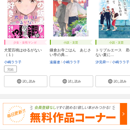
少女・女性マンガ
小説・文芸
小説・文芸
犬鷲百桃はゆるがない
鎌倉お寺ごはん あじさ
トリプルエース 君
（１）
い亭の典...
ない夏に...
小嶋ララ子
遠藤遼
小嶋ララ子
汐見舜一
小嶋ララ子
完結
試し読み
試し読み
試し読み