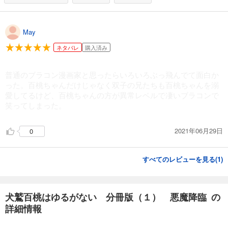
May
ネタバレ
購入済み
普通のブラコン漫画家と思ったらいろいろぶっ飛んでて面白か
った。百桃ちゃんだけじゃなく双子の兄たちも百桃ちゃんを溺
愛してるけど、百桃ちゃんの方が異常レベルで凄いブラコンで
笑ってしまった。
2021年06月29日
0
すべてのレビューを見る(
1
)
犬鷲百桃はゆるがない 分冊版（１） 悪魔降臨 の
詳細情報