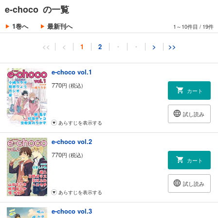
e-choco の一覧
1巻へ
最新刊へ
1～10件目
/
19件
<<
<
1
2
・
・
>
>>
e-choco vol.1
770
円 (税込)
カート
試し読み
あらすじを表示する
e-choco vol.2
770
円 (税込)
カート
試し読み
あらすじを表示する
e-choco vol.3