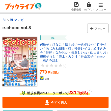
会員登録
ログイン
メニュー
BL
BLマンガ
e-choco vol.8
フォロー
BL
碗島子
/
ひなこ
/
懐十歩
/
平喜多ゆや
/
竹中せ
い
/
あじみね朔生
/
柴
/
桜井レイコ
/
乙津きみ
子
/
麻酔
/
なかおか
/
佐倉しいね
/
山田まりお
/
和稀そうと
/
博士
/
カシオ
/
舟斎文子
/
amco
...続きを読む
-
(0)
770
円 (税込)
3
pt
231
新規会員70%OFFクーポンで
円(税込)
今すぐ購入