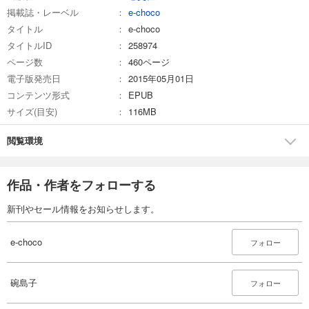
あらすじを表示する
掲載誌・レーベル
e-choco
タイトル
e-choco
e-choco vol.16
タイトルID
258974
770
円 (税込)
ページ数
460ページ
カート
電子版発売日
2015年05月01日
コンテンツ形式
EPUB
試し読み
あらすじを表示する
サイズ(目安)
116MB
e-choco vol.17
閲覧環境
770
円 (税込)
カート
作品・作者をフォローする
試し読み
新刊やセール情報をお知らせします。
あらすじを表示する
e-choco vol.18
e-choco
フォロー
770
円 (税込)
カート
碗島子
フォロー
試し読み
あらすじを表示する