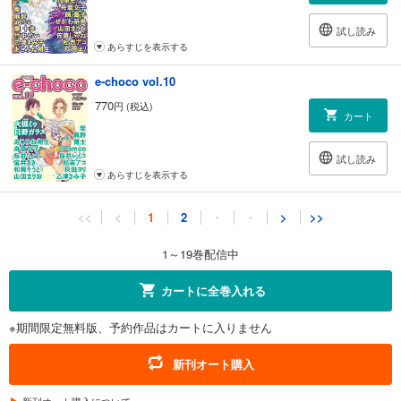
試し読み
あらすじを表示する
e-choco vol.10
770
円 (税込)
カート
試し読み
あらすじを表示する
e-choco vol.11
<<
<
1
2
・
・
>
>>
770
円 (税込)
カート
1～19巻配信中
試し読み
カートに全巻入れる
あらすじを表示する
※期間限定無料版、予約作品はカートに入りません
e-choco vol.12
770
円 (税込)
新刊オート購入
カート