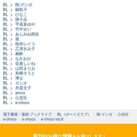
BL
>
BLマンガ
BL
>
碗島子
BL
>
ひなこ
BL
>
懐十歩
BL
>
平喜多ゆや
BL
>
竹中せい
BL
>
あじみね朔生
BL
>
柴
BL
>
桜井レイコ
BL
>
乙津きみ子
BL
>
麻酔
BL
>
なかおか
BL
>
佐倉しいね
BL
>
山田まりお
BL
>
和稀そうと
BL
>
博士
BL
>
カシオ
BL
>
舟斎文子
BL
>
amco
BL
>
心交社
BL
>
e-choco
電子書籍・漫画 ブックライブ
〉
BL（ボーイズラブ）
〉
BLマンガ
〉
心交社
〉
e-choco
〉
e-choco
〉
e-choco vol.8
新刊やお得な情報
をお届けします！