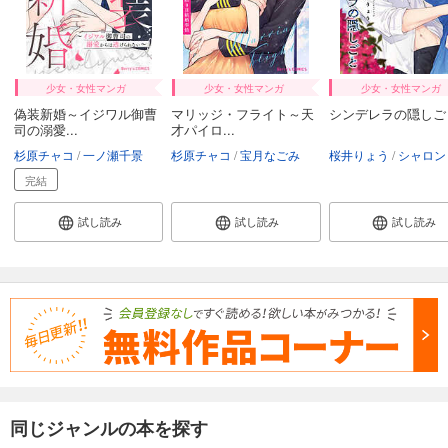
少女・女性マンガ
少女・女性マンガ
少女・女性マンガ
偽装新婚～イジワル御曹
マリッジ・フライト～天
シンデレラの隠しご
司の溺愛...
才パイロ...
杉原チャコ
一ノ瀬千景
杉原チャコ
宝月なごみ
桜井りょう
シャロン・ケンドリ
完結
試し読み
試し読み
試し読み
同じジャンルの本を探す