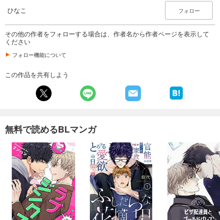
ひなこ
フォロー
e-choco vol.19
770
円 (税込)
その他の作者をフォローする場合は、作者名から作者ページを表示して
カート
ください
フォロー機能について
試し読み
あらすじを表示する
この作品を共有しよう
無料で読めるBLマンガ