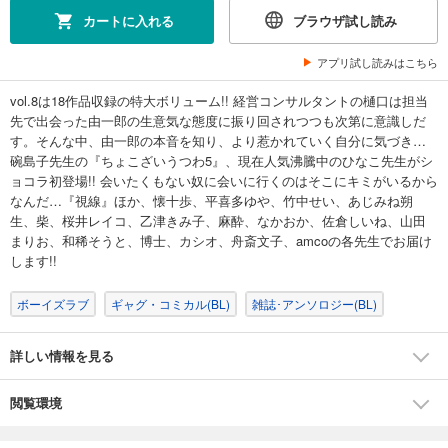
カートに入れる
ブラウザ試し読み
アプリ試し読みはこちら
vol.8は18作品収録の特大ボリューム!! 経営コンサルタントの樋口は担当
先で出会った由一郎の生意気な態度に振り回されつつも次第に意識しだ
す。そんな中、由一郎の本音を知り、より惹かれていく自分に気づき…
碗島子先生の『ちょこざいうつわ5』、現在人気沸騰中のひなこ先生がシ
ョコラ初登場!! 会いたくもない奴に会いに行くのはそこにキミがいるから
なんだ…『視線』ほか、懐十歩、平喜多ゆや、竹中せい、あじみね朔
生、柴、桜井レイコ、乙津きみ子、麻酔、なかおか、佐倉しいね、山田
まりお、和稀そうと、博士、カシオ、舟斎文子、amcoの各先生でお届け
します!!
ボーイズラブ
ギャグ・コミカル(BL)
雑誌･アンソロジー(BL)
詳しい情報を見る
閲覧環境