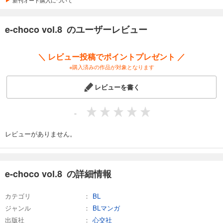
新刊オート購入について
試し読み
あらすじを表示する
e-choco vol.8 のユーザーレビュー
e-choco vol.13
770
円 (税込)
＼ レビュー投稿でポイントプレゼント ／
カート
※購入済みの作品が対象となります
試し読み
レビューを書く
あらすじを表示する
e-choco vol.14
-
770
円 (税込)
カート
レビューがありません。
試し読み
あらすじを表示する
e-choco vol.8 の詳細情報
e-choco vol.15
770
円 (税込)
カテゴリ
BL
カート
ジャンル
BLマンガ
出版社
心交社
試し読み