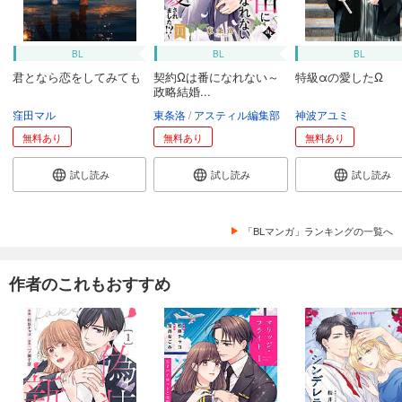
BL
BL
BL
君となら恋をしてみても
契約Ωは番になれない～
特級αの愛したΩ
政略結婚...
窪田マル
東条洛
アスティル編集部
神波アユミ
無料あり
無料あり
無料あり
試し読み
試し読み
試し読み
「BLマンガ」ランキングの一覧へ
作者のこれもおすすめ