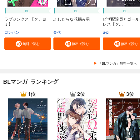
BL
BL
BL
ラブジンクス 【タテヨ
ふしだらな花摘み男
ピザ配達員とゴール
ミ】
レス【タ...
ゴンハン
鈴代
u-pi
無料で読む
無料で読む
無料で読む
「BLマンガ」無料一覧へ
BLマンガ ランキング
1位
2位
3位