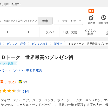
8万冊以上配信中！
Get!
セーフサーチ 中
来店pt
閲覧履
ビジネス
BL
TL
ラノベ
小説・文芸
実用
用
ビジネス・経済
ビジネス教養
新潮社
ＴＥＤトーク 世界最高のプレゼ
ＥＤトーク 世界最高のプレゼン術
ジネス・実用
レミー・ドノバン
/
中西真雄美
20
円 (税込)
6
pt
33件
・ゲイツ、アル・ゴア、ジェフ・ベゾス、ボノ、ジェームス・キャメロン、マ
・サンデル、シェリル・サンドバーグ──。世界の一線で活躍する著名人が、