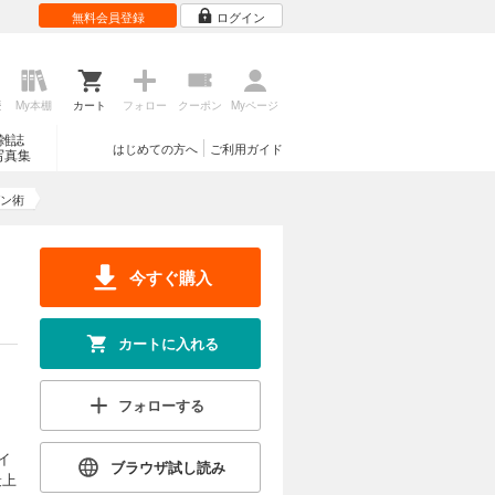
無料会員登録
ログイン
歴
My本棚
カート
フォロー
クーポン
Myページ
雑誌
はじめての方へ
ご利用ガイド
写真集
ン術
今すぐ購入
カートに入れる
フォローする
イ
ブラウザ試し読み
最上