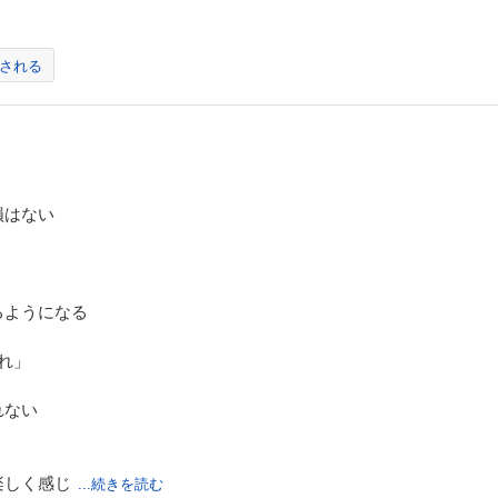
される
損はない
るようになる
れ」
れない
楽しく感じ
...続きを読む