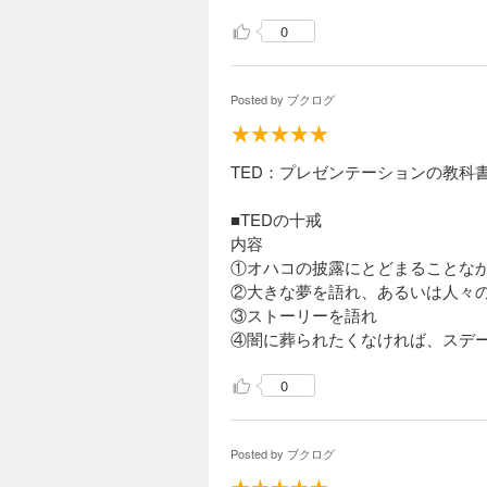
0
Posted by
ブクログ
TED：プレゼンテーションの教科
■TEDの十戒
内容
①オハコの披露にとどまることな
②大きな夢を語れ、あるいは人々
③ストーリーを語れ
④闇に葬られたくなければ、スデ
0
Posted by
ブクログ