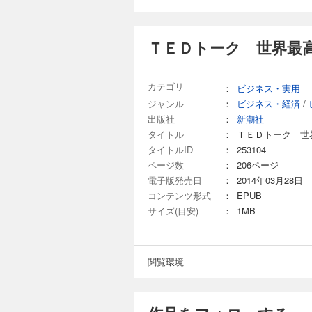
ＴＥＤトーク 世界最
カテゴリ
：
ビジネス・実用
ジャンル
：
ビジネス・経済
/
出版社
：
新潮社
タイトル
：
ＴＥＤトーク 世
タイトルID
：
253104
ページ数
：
206ページ
電子版発売日
：
2014年03月28日
コンテンツ形式
：
EPUB
サイズ(目安)
：
1MB
閲覧環境