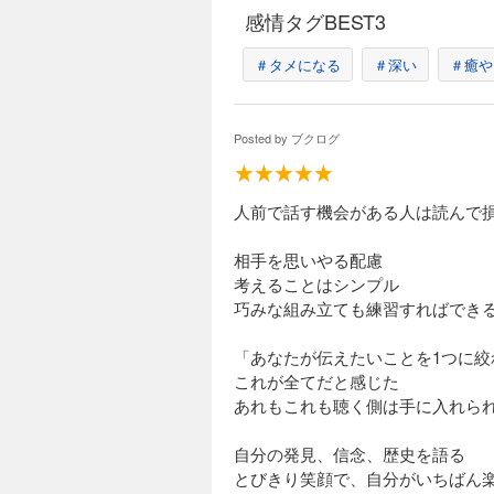
感情タグBEST3
＃タメになる
＃深い
＃癒や
Posted by
ブクログ
人前で話す機会がある人は読んで
相手を思いやる配慮
考えることはシンプル
巧みな組み立ても練習すればでき
「あなたが伝えたいことを1つに絞
これが全てだと感じた
あれもこれも聴く側は手に入れら
自分の発見、信念、歴史を語る
とびきり笑顔で、自分がいちばん