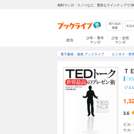
無料マンガ・ラノベなど、豊富なラインナップで18
絞り込み
検索
少年・青年
少女・女性
総合
マンガ
マンガ
電子書籍・漫画 ブックライブ
ビジネス・実
Ｔ
ビ
ジェ
1,3
3.6
ビル
ケル