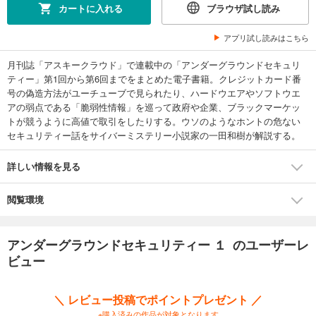
カートに入れる
ブラウザ試し読み
アプリ試し読みはこちら
月刊誌「アスキークラウド」で連載中の「アンダーグラウンドセキュリ
ティー」第1回から第6回までをまとめた電子書籍。クレジットカード番
号の偽造方法がユーチューブで見られたり、ハードウエアやソフトウエ
アの弱点である「脆弱性情報」を巡って政府や企業、ブラックマーケッ
トが競うように高値で取引をしたりする。ウソのようなホントの危ない
セキュリティー話をサイバーミステリー小説家の一田和樹が解説する。
詳しい情報を見る
閲覧環境
アンダーグラウンドセキュリティー １ のユーザーレ
ビュー
＼ レビュー投稿でポイントプレゼント ／
※購入済みの作品が対象となります