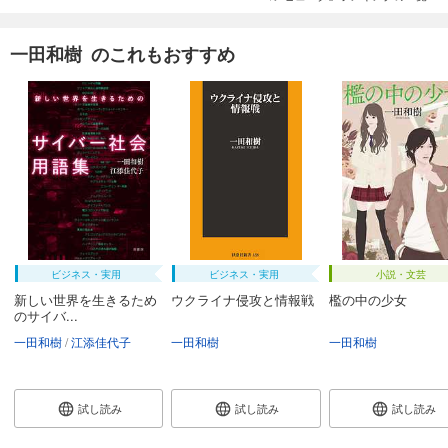
一田和樹 のこれもおすすめ
ビジネス・実用
ビジネス・実用
小説・文芸
新しい世界を生きるため
ウクライナ侵攻と情報戦
檻の中の少女
のサイバ...
一田和樹
江添佳代子
一田和樹
一田和樹
試し読み
試し読み
試し読み