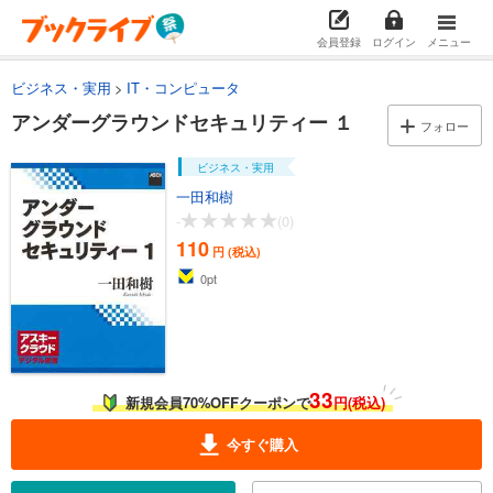
会員登録
ログイン
メニュー
ビジネス・実用
IT・コンピュータ
アンダーグラウンドセキュリティー １
フォロー
ビジネス・実用
一田和樹
-
(0)
110
円 (税込)
0
pt
33
新規会員70%OFFクーポンで
円(税込)
今すぐ購入