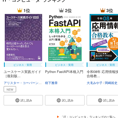
1位
2位
3位
ビジネス・実用
ビジネス・実用
ビジネス・実用
ユースケース実践ガイド
Python FastAPI本格入門
令和08年 応用情報
［復刻版...
合格教...
アリスター・コーバーン
ULSコンサルティング
樹下雅章
平澤章
大滝みや子
水谷雅宏
口村典子
岡嶋裕史
NEW
試し読み
試し読み
試し読み
「IT・コンピュータ」ランキングの一覧へ