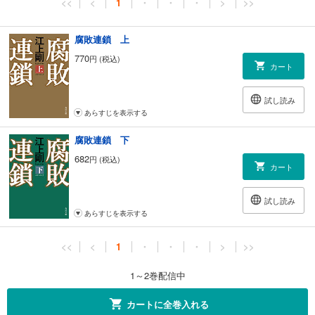
<<
<
1
・
・
・
>
>>
腐敗連鎖 上
770
円 (税込)
カート
試し読み
あらすじを表示する
腐敗連鎖 下
682
円 (税込)
カート
試し読み
あらすじを表示する
<<
<
1
・
・
・
>
>>
1～2巻配信中
カートに全巻入れる