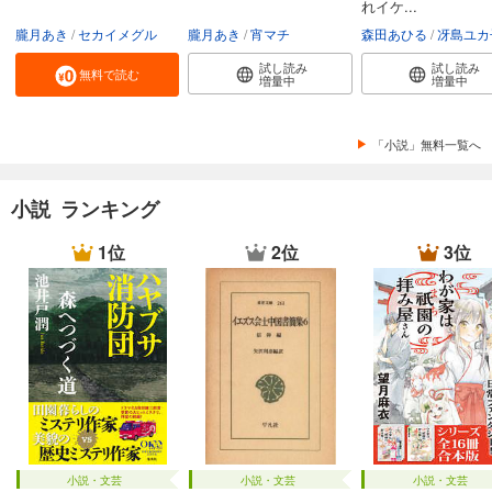
れイケ...
朧月あき
セカイメグル
朧月あき
宵マチ
森田あひる
冴島ユカ
試し読み
試し読み
無料で読む
増量中
増量中
「小説」無料一覧へ
小説 ランキング
1位
2位
3位
小説・文芸
小説・文芸
小説・文芸