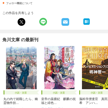
フォロー機能について
この作品を共有しよう
角川文庫 の最新刊
小説・文芸
小説・文芸
小説・文芸
丸の内で就職したら、幽
皇帝の薬膳妃 麒麟の祝
脳科学捜査官 真田
霊物件担...
福と緋色...
希 アンハ...