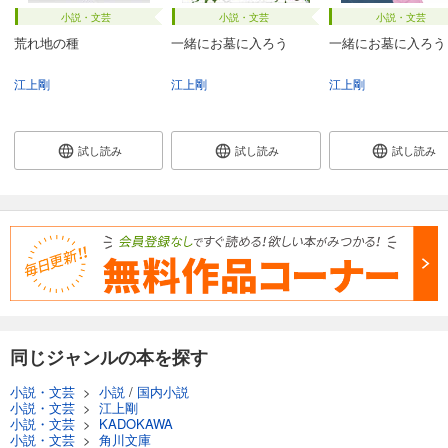
小説・文芸
小説・文芸
小説・文芸
荒れ地の種
一緒にお墓に入ろう
一緒にお墓に入ろう
江上剛
江上剛
江上剛
試し読み
試し読み
試し読み
同じジャンルの本を探す
小説・文芸
>
小説
/
国内小説
小説・文芸
>
江上剛
小説・文芸
>
KADOKAWA
小説・文芸
>
角川文庫