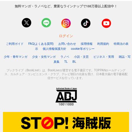
無料マンガ・ラノベなど、豊富なラインナップで188万冊以上配信中！
ログイン
ご利用ガイド
FAQ(よくある質問)
お問い合わせ
採用情報
利用規約
特商法の表
示
個人情報保護方針
cookie等ポリシー
少年・青年マンガ
少女・女性マンガ
ラノベ
小説・文芸
ビジネス・実用
雑誌・写
真集
TL
BL
ブックライブ（BookLive!）は、BookLiveが運営する電子書店です。TOPPANホールディング
ス、カルチュア・コンビニエンス・クラブ、テレビ朝日の出資を受け、日本最大級の電子書籍配
信サービスを行っています。