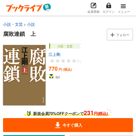
会員登録
ログイン
メニュー
小説・文芸
小説
腐敗連鎖 上
フォロー
小説・文芸
江上剛
-
(0)
770
円 (税込)
3
pt
231
新規会員70%OFFクーポンで
円(税込)
今すぐ購入