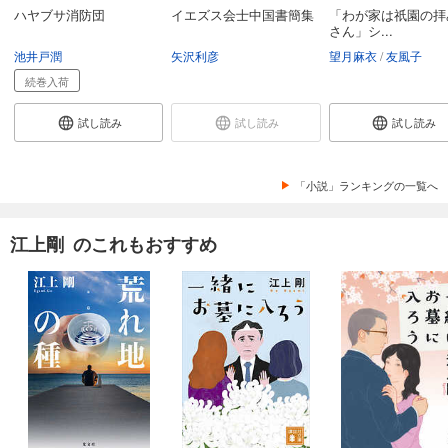
ハヤブサ消防団
イエズス会士中国書簡集
「わが家は祇園の拝
さん」シ...
池井戸潤
矢沢利彦
望月麻衣
友風子
続巻入荷
試し読み
試し読み
試し読み
「小説」ランキングの一覧へ
江上剛 のこれもおすすめ