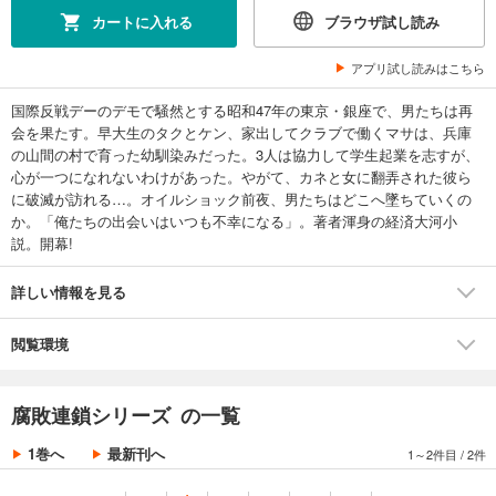
カートに入れる
ブラウザ試し読み
アプリ試し読みはこちら
国際反戦デーのデモで騒然とする昭和47年の東京・銀座で、男たちは再
会を果たす。早大生のタクとケン、家出してクラブで働くマサは、兵庫
の山間の村で育った幼馴染みだった。3人は協力して学生起業を志すが、
心が一つになれないわけがあった。やがて、カネと女に翻弄された彼ら
に破滅が訪れる…。オイルショック前夜、男たちはどこへ墜ちていくの
か。「俺たちの出会いはいつも不幸になる」。著者渾身の経済大河小
説。開幕!
詳しい情報を見る
閲覧環境
腐敗連鎖シリーズ の一覧
1巻へ
最新刊へ
1～2件目
/
2件