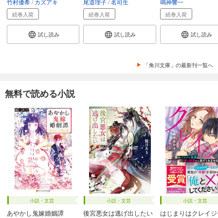
竹村優希
カズアキ
尾道理子
名司生
鳴神響一
続巻入荷
続巻入荷
続巻入荷
試し読み
試し読み
試し読み
「角川文庫」の最新刊一覧へ
無料で読める小説
小説・文芸
小説・文芸
小説・文芸
あやかし鬼嫁婚姻譚
後宮悪女は逃げ出したい
はじまりはクレイジ