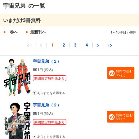
宇宙兄弟 の一覧
いまだけ3冊無料
1巻へ
最新刊へ
1～10件目
/
46件
<<
<
1
2
3
4
>
>>
宇宙兄弟（１）
891
円 (税込)
無料で読む
8/7
まで
期間限定無料版あり
あらすじを表示する
宇宙兄弟（２）
891
円 (税込)
無料で読む
8/7
まで
期間限定無料版あり
あらすじを表示する