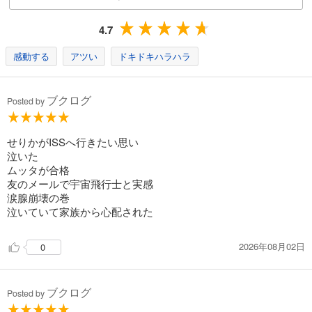
完結
試し読み
4.7
あらすじを表示する
感動する
アツい
ドキドキハラハラ
宇宙兄弟（１６）
891
円 (税込)
カート
ブクログ
Posted by
完結
試し読み
せりかがISSへ行きたい思い
あらすじを表示する
泣いた
宇宙兄弟（１７）
ムッタが合格
友のメールで宇宙飛行士と実感
891
円 (税込)
カート
涙腺崩壊の巻
完結
泣いていて家族から心配された
試し読み
あらすじを表示する
2026年08月02日
0
宇宙兄弟（１８）
891
円 (税込)
ブクログ
Posted by
カート
完結