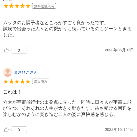
試し読み
無料版購入済
あらすじを表示する
宇宙兄弟（２２）
ムッタのお調子者なところがすごく良かったです。
891
円 (税込)
試験で出会った人々との繋がりも続いているのもジーンときま
カート
した。
完結
試し読み
2023年05月07日
0
あらすじを表示する
宇宙兄弟（２３）
891
円 (税込)
まさひこさん
カート
完結
購入済み
試し読み
これは！
あらすじを表示する
六太が宇宙飛行士の出発点に立った。同時に日々人が宇宙に飛
宇宙兄弟（２４）
び立つ。それぞれの人生が大きく動きだす。待ち受ける困難を
891
楽しむかのように突き進む二人の姿に爽快感を感じる。
円 (税込)
カート
完結
2022年10月11日
0
試し読み
あらすじを表示する