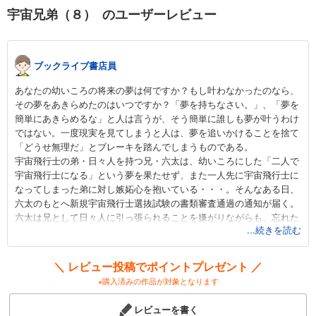
カート
宇宙兄弟（８） のユーザーレビュー
完結
試し読み
あらすじを表示する
ブックライブ書店員
宇宙兄弟（１３）
あなたの幼いころの将来の夢は何ですか？もし叶わなかったのなら、
891
円 (税込)
その夢をあきらめたのはいつですか？「夢を持ちなさい。」、「夢を
カート
簡単にあきらめるな」と人は言うが、そう簡単に誰しも夢が叶うわけ
完結
ではない。一度現実を見てしまうと人は、夢を追いかけることを捨て
試し読み
「どうせ無理だ」とブレーキを踏んでしまうものである。
あらすじを表示する
宇宙飛行士の弟・日々人を持つ兄・六太は、幼いころにした「二人で
宇宙飛行士になる」という夢を果たせず、また一人先に宇宙飛行士に
宇宙兄弟（１４）
なってしまった弟に対し嫉妬心を抱いている・・・。そんなある日、
891
円 (税込)
六太のもとへ新規宇宙飛行士選抜試験の書類審査通過の通知が届く。
カート
六太は兄として日々人に引っ張られることを嫌がりながらも、忘れた
完結
...続きを読む
ふりをし続けた「宇宙飛行士になりたい」という思いを抑えられずに
試し読み
いた。
あらすじを表示する
立ちはだかる数々の試験を突破し、六太は無事宇宙飛行士になるとい
＼ レビュー投稿でポイントプレゼント ／
う夢を叶えることができるのか！？挫折と苦悩が入り混じる、３１歳
※購入済みの作品が対象となります
宇宙兄弟（１５）
無職の男の挑戦に目が離せない。
891
円 (税込)
レビューを書く
カート