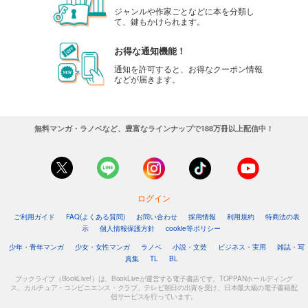
ジャンルや作家ごとなどに本を分類し
て、鍵もかけられます。
お得な通知機能！
通知を許可すると、お得なクーポン情報
などが届きます。
無料マンガ・ラノベなど、豊富なラインナップで188万冊以上配信中！
ログイン
ご利用ガイド
FAQ(よくある質問)
お問い合わせ
採用情報
利用規約
特商法の表
示
個人情報保護方針
cookie等ポリシー
少年・青年マンガ
少女・女性マンガ
ラノベ
小説・文芸
ビジネス・実用
雑誌・写
真集
TL
BL
ブックライブ（BookLive!）は、BookLiveが運営する電子書店です。TOPPANホールディング
ス、カルチュア・コンビニエンス・クラブ、テレビ朝日の出資を受け、日本最大級の電子書籍配
信サービスを行っています。