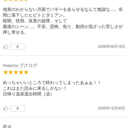
試し読み
地形のわからない月面でバギーを走らせるなんて無謀な…。谷
あらすじを表示する
間に落下したヒビトとダミアン。
暗闇、怪我、装置の故障、そして
宇宙兄弟（１９）
最後のシーン…。不安、恐怖、焦り、動揺が混ざった苦しさが
891
円 (税込)
押し寄せる。
カート
完結
2026年04月15日
0
試し読み
あらすじを表示する
宇宙兄弟（２０）
ブクログ
Posted by
891
円 (税込)
カート
完結
めっちゃいいところで終わってしまったあぁぁ！！
これはまた読みに来るしかない！
試し読み
日帰り温泉退出時間（涙）
あらすじを表示する
宇宙兄弟（２１）
2025年12月30日
0
891
円 (税込)
カート
完結
匿名