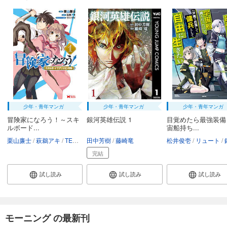
891
円 (税込)
カート
完結
試し読み
あらすじを表示する
宇宙兄弟（３５）
891
円 (税込)
カート
完結
少年・青年マンガ
少年・青年マンガ
少年・青年マンガ
試し読み
あらすじを表示する
冒険家になろう！～スキ
銀河英雄伝説 1
目覚めたら最強装備
ルボード...
宙船持ち...
宇宙兄弟（３６）
栗山廉士
萩鵜アキ
TEDDY
田中芳樹
藤崎竜
松井俊壱
リュート
鍋島
891
円 (税込)
完結
カート
完結
試し読み
試し読み
試し読み
試し読み
あらすじを表示する
宇宙兄弟（３７）
モーニング の最新刊
891
円 (税込)