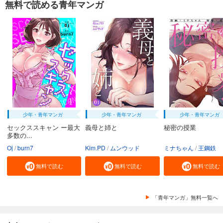
無料で読める青年マンガ
試し読み
あらすじを表示する
宇宙兄弟（４１）
891
円 (税込)
カート
完結
試し読み
あらすじを表示する
宇宙兄弟（４２）
少年・青年マンガ
少年・青年マンガ
少年・青年マンガ
セックススキャン ー最大
義母と姉と
秘密の授業
891
円 (税込)
カート
多数の...
完結
Oj
burn7
Kim.PD
ムンウッド
ミナちゃん
王鋼鉄
試し読み
無料で読む
無料で読む
無料で読む
あらすじを表示する
宇宙兄弟（４３）
「青年マンガ」無料一覧へ
891
円 (税込)
カート
完結