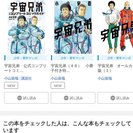
宇宙兄弟（３１）
891
円 (税込)
カート
完結
試し読み
あらすじを表示する
宇宙兄弟（３２）
891
円 (税込)
カート
少年・青年マンガ
少年・青年マンガ
少年・青年マンガ
完結
宇宙兄弟 公式コンプリ
宇宙兄弟（４６） 小冊
宇宙兄弟 オールカ
試し読み
ートコミ...
子付き特...
版（１）
あらすじを表示する
小山宙哉
講談社
小山宙哉
小山宙哉
宇宙兄弟（３３）
NEW
NEW
891
円 (税込)
カート
試し読み
試し読み
試し読み
完結
試し読み
あらすじを表示する
この本をチェックした人は、こんな本もチェックして
宇宙兄弟（３４）
います