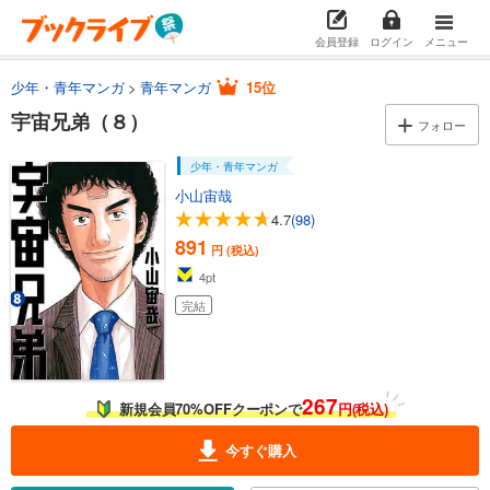
会員登録
ログイン
メニュー
少年・青年マンガ
青年マンガ
15位
宇宙兄弟（８）
フォロー
少年・青年マンガ
小山宙哉
4.7
(98)
891
円 (税込)
4
pt
完結
267
新規会員70%OFFクーポンで
円(税込)
今すぐ購入