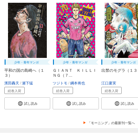
カート
完結
試し読み
あらすじを表示する
宇宙兄弟（３８）
891
円 (税込)
カート
完結
試し読み
少年・青年マンガ
少年・青年マンガ
少年・青年マンガ
あらすじを表示する
平和の国の島崎へ（１
ＧＩＡＮＴ ＫＩＬＬＩ
出禁のモグラ（１３
３）
ＮＧ（７...
宇宙兄弟（３９）
濱田轟天
瀬下猛
ツジトモ
綱本将也
江口夏実
891
円 (税込)
カート
続巻入荷
続巻入荷
続巻入荷
完結
試し読み
試し読み
試し読み
試し読み
あらすじを表示する
宇宙兄弟（４０）
「モーニング」の最新刊一覧へ
891
円 (税込)
カート
完結