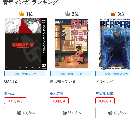
青年マンガ ランキング
試し読み
あらすじを表示する
1位
2位
3位
宇宙兄弟（４４）
891
円 (税込)
カート
完結
試し読み
あらすじを表示する
宇宙兄弟（４５）
891
円 (税込)
カート
少年・青年マンガ
少年・青年マンガ
少年・青年マンガ
完結
GANTZ
妹は知っている
ベルセルク
試し読み
あらすじを表示する
奥浩哉
雁木万里
三浦建太郎
値引きあり
無料あり
無料あり
宇宙兄弟（４６）
1,130
円 (税込)
試し読み
試し読み
試し読み
カート
続巻入荷
試し読み