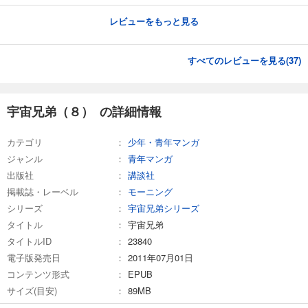
レビューをもっと見る
宇宙兄弟（２５）
891
円 (税込)
カート
すべてのレビューを見る(
37
)
完結
試し読み
あらすじを表示する
宇宙兄弟（８） の詳細情報
宇宙兄弟（２６）
カテゴリ
少年・青年マンガ
891
円 (税込)
カート
ジャンル
青年マンガ
完結
出版社
講談社
試し読み
掲載誌・レーベル
モーニング
あらすじを表示する
シリーズ
宇宙兄弟シリーズ
宇宙兄弟（２７）
タイトル
宇宙兄弟
タイトルID
23840
891
円 (税込)
カート
電子版発売日
2011年07月01日
完結
コンテンツ形式
EPUB
試し読み
サイズ(目安)
89MB
あらすじを表示する