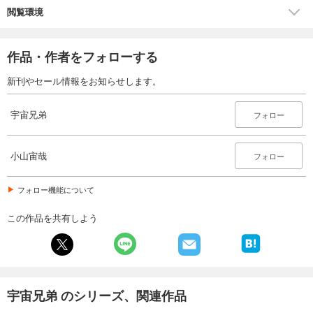
閲覧環境
宇宙兄弟（２８）
891
円 (税込)
カート
完結
作品・作者をフォローする
試し読み
新刊やセール情報をお知らせします。
あらすじを表示する
宇宙兄弟（２９）
宇宙兄弟
フォロー
891
円 (税込)
カート
完結
小山宙哉
フォロー
試し読み
あらすじを表示する
フォロー機能について
宇宙兄弟（３０）
この作品を共有しよう
891
円 (税込)
カート
完結
試し読み
あらすじを表示する
宇宙兄弟 のシリーズ、関連作品