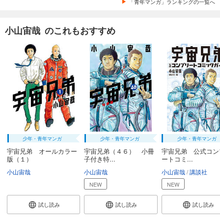
「青年マンガ」ランキングの一覧へ
あらすじを表示する
小山宙哉 のこれもおすすめ
少年・青年マンガ
少年・青年マンガ
少年・青年マンガ
宇宙兄弟 オールカラー
宇宙兄弟（４６） 小冊
宇宙兄弟 公式コン
版（１）
子付き特...
ートコミ...
小山宙哉
小山宙哉
小山宙哉
講談社
NEW
NEW
試し読み
試し読み
試し読み