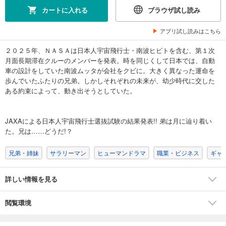
カートに入れる
ブラウザ試し読み
アプリ試し読みはこちら
２０２５年、ＮＡＳＡは日本人宇宙飛行士・南波ヒビトを含む、第１次
月面長期滞在クルーのメンバーを発表。時を同じくして日本では、自動
車の設計をしていた南波ムッタが会社をクビに。大きく異なった運命を
歩んでいたふたりの兄弟。しかしそれぞれの未来が、幼少時代に交した
ある約束によって、動き出そうとしていた。
JAXAによる日本人宇宙飛行士選抜試験の結果発表!! 弟は月に辿り着い
た。兄は……どうだ!？
兄弟・姉妹
サラリーマン
ヒューマンドラマ
職業・ビジネス
ギャ
詳しい情報を見る
閲覧環境