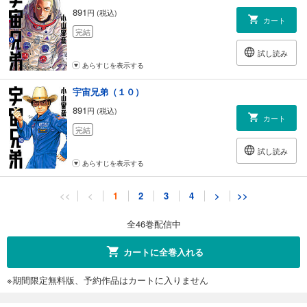
891
円 (税込)
カート
完結
試し読み
あらすじを表示する
宇宙兄弟（１０）
891
円 (税込)
カート
完結
試し読み
あらすじを表示する
宇宙兄弟（１１）
<<
<
1
2
3
4
>
>>
891
円 (税込)
カート
全46巻配信中
完結
試し読み
カートに全巻入れる
あらすじを表示する
※期間限定無料版、予約作品はカートに入りません
宇宙兄弟（１２）
891
円 (税込)