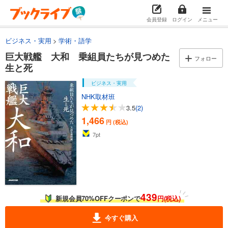
会員登録
ログイン
メニュー
ビジネス・実用
学術・語学
巨大戦艦 大和 乗組員たちが見つめた
フォロー
生と死
ビジネス・実用
NHK取材班
3.5
(2)
1,466
円 (税込)
7
pt
439
新規会員70%OFFクーポンで
円(税込)
今すぐ購入