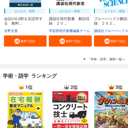
ビジネス・実用
ビジネス・実用
ビジネス・実用
会話の0.2秒を言語学す
講談社現代新書 解説目
ブルーバックス解説
る 無料...
録 ２０...
録 ２０２...
水野太貴
学芸部現代新書編集チーム
講談社ブルーバック
無料で読む
無料で読む
無料で読む
「学術・語学」無料一覧へ
学術・語学 ランキング
1位
2位
3位