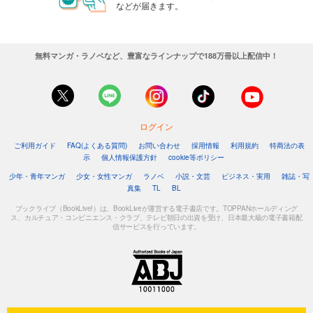
などが届きます。
無料マンガ・ラノベなど、豊富なラインナップで188万冊以上配信中！
ログイン
ご利用ガイド
FAQ(よくある質問)
お問い合わせ
採用情報
利用規約
特商法の表
示
個人情報保護方針
cookie等ポリシー
少年・青年マンガ
少女・女性マンガ
ラノベ
小説・文芸
ビジネス・実用
雑誌・写
真集
TL
BL
ブックライブ（BookLive!）は、BookLiveが運営する電子書店です。TOPPANホールディング
ス、カルチュア・コンビニエンス・クラブ、テレビ朝日の出資を受け、日本最大級の電子書籍配
信サービスを行っています。