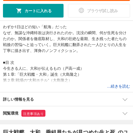
カートに入れる
ブラウザ試し読み
わずか1日ほどの短い「航海」だった
なぜ、無謀な沖縄特攻は決行されたのか。沈没の瞬間、何が生死を分け
たのか。関係者を徹底取材し、大和の壮絶な最期、生き残った者たちの
戦後の苦悩へと迫っていく。巨大戦艦に翻弄された一人ひとりの人生を
丁寧に描き出す、渾身のノンフィクション。
■目 次
今生きる人に、大和が伝えるもの（戸高一成）
第１章:「巨大戦艦・大和」誕生（大島隆之）
第２章:戦場の“大和ホテル”（大島隆之）
第３章:崩れた不沈神話 レイテ沖海戦（大島隆之）
...続きを読む
第４章:沖縄特攻下命と「死ニ方用意」（伊東亜由美）
第５章:戦艦大和の最期（伊東亜由美）
詳しい情報を見る
第６章:漂流 生きるための闘い（伊東亜由美）
第７章:大和乗組員たちの戦後（伊東亜由美）
閲覧環境
注意事項あり
第８章: 遺族たちの戦後（大島隆之）
おわりに（大島隆之／伊東亜由美）
大和関連年表
巨大戦艦 大和 乗組員たちが見つめた生と死 のユ