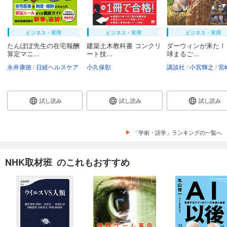
ビジネス・実用
ビジネス・実用
ビジネス・実用
たんぽぽ先生の在宅報酬
建築土木教科書 コンクリ
ダーウィンが来た！
算定マニ...
ート技...
球まるご...
永井康徳
日経ヘルスケア
小久保彰
講談社
小宮輝之
宮崎
試し読み
試し読み
試し読み
「学術・語学」ランキングの一覧へ
NHK取材班 のこれもおすすめ