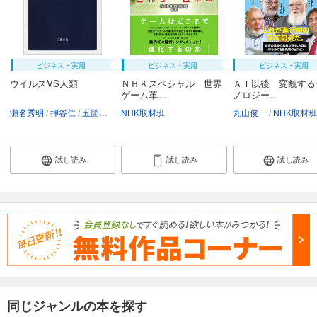
ビジネス・実用
ビジネス・実用
ビジネス・実用
ウイルスVS人類
ＮＨＫスペシャル 世界
ＡＩ以後 変貌する
ゲーム革...
ノロジー...
瀬名秀明
押谷仁
五箇公一
NHK取材班
岡部信彦
河岡義裕
大曲貴夫
丸山俊一
NHK取材班
NHK取材班
試し読み
試し読み
試し読み
同じジャンルの本を探す