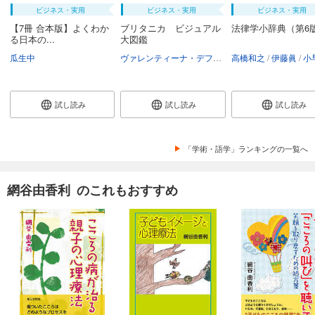
ビジネス・実用
ビジネス・実用
ビジネス・実用
【7冊 合本版】よくわか
ブリタニカ ビジュアル
法律学小辞典（第6
る日本の...
大図鑑
瓜生中
ヴァレンティーナ・デフィリーポ
高橋和之
アンドリュー・
伊藤眞
小早川
試し読み
試し読み
試し読み
「学術・語学」ランキングの一覧へ
網谷由香利 のこれもおすすめ