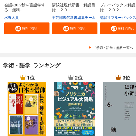
会話の0.2秒を言語学す
講談社現代新書 解説目
ブルーバックス解説
る 無料...
録 ２０...
録 ２０２...
水野太貴
学芸部現代新書編集チーム
講談社ブルーバック
無料で読む
無料で読む
無料で読む
「学術・語学」無料一覧へ
学術・語学 ランキング
1位
2位
3位