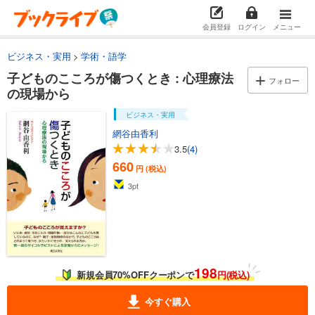
会員登録
ログイン
メニュー
ビジネス・実用
学術・語学
子どものこころが傷つくとき : 心理療法
フォロー
の現場から
ビジネス・実用
網谷由香利
3.5
(4)
660
円 (税込)
3
pt
198
新規会員70%OFFクーポンで
円(税込)
今すぐ購入