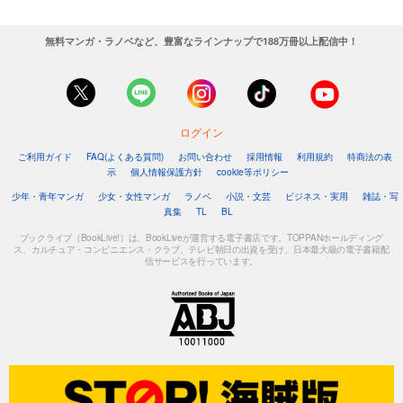
無料マンガ・ラノベなど、豊富なラインナップで188万冊以上配信中！
ログイン
ご利用ガイド
FAQ(よくある質問)
お問い合わせ
採用情報
利用規約
特商法の表
示
個人情報保護方針
cookie等ポリシー
少年・青年マンガ
少女・女性マンガ
ラノベ
小説・文芸
ビジネス・実用
雑誌・写
真集
TL
BL
ブックライブ（BookLive!）は、BookLiveが運営する電子書店です。TOPPANホールディング
ス、カルチュア・コンビニエンス・クラブ、テレビ朝日の出資を受け、日本最大級の電子書籍配
信サービスを行っています。