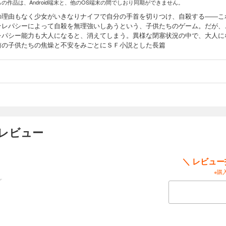
らの作品は、Android端末と、他のOS端末の間でしおり同期ができません。
の理由もなく少女がいきなりナイフで自分の手首を切りつけ、自殺する――こ
テレパシーによって自殺を無理強いしあうという、子供たちのゲーム。だが、
レパシー能力も大人になると、消えてしまう。異様な閉塞状況の中で、大人に
前の子供たちの焦燥と不安をみごとにＳＦ小説とした長篇
ーレビュー
＼ レビュ
※購