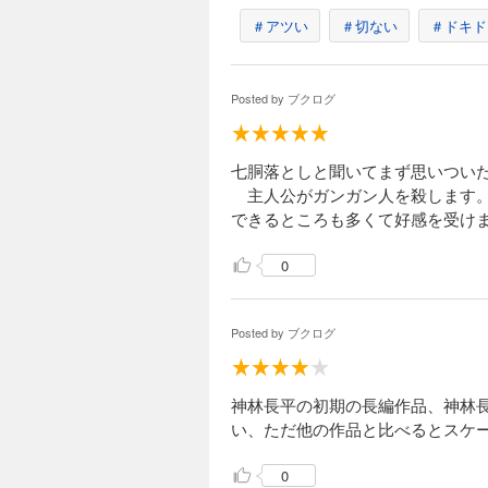
＃アツい
＃切ない
＃ドキド
Posted by
ブクログ
七胴落としと聞いてまず思いつい
主人公がガンガン人を殺します。
できるところも多くて好感を受け
0
Posted by
ブクログ
神林長平の初期の長編作品、神林
い、ただ他の作品と比べるとスケ
0