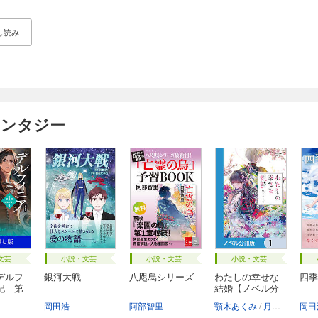
し読み
ァンタジー
文芸
小説・文芸
小説・文芸
小説・文芸
デルフ
銀河大戦
八咫烏シリーズ
わたしの幸せな
四季
記 第
結婚【ノベル分
冊...
岡田浩
阿部智里
顎木あくみ
月岡月穂
岡田