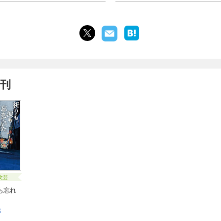
新刊
文芸
も忘れ
郎