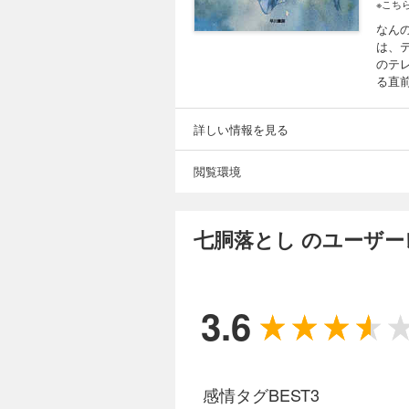
※こち
なん
は、
のテ
る直
詳しい情報を見る
閲覧環境
七胴落とし のユーザ
3.6
感情タグBEST3