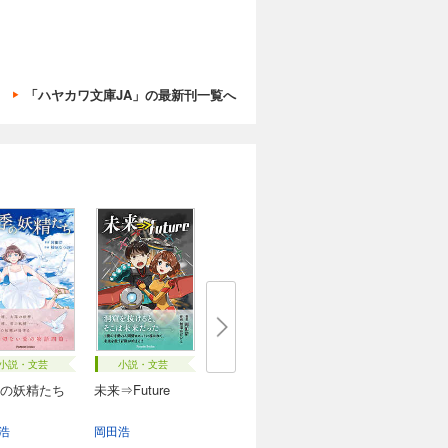
「ハヤカワ文庫JA」の最新刊一覧へ
小説・文芸
小説・文芸
の妖精たち
未来⇒Future
浩
岡田浩