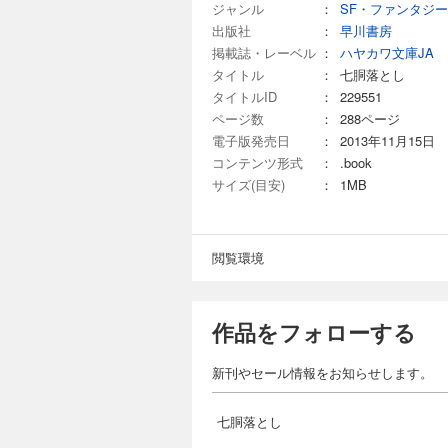
ジャンル
：
SF・ファンタジー
出版社
：
早川書房
掲載誌・レーベル
：
ハヤカワ文庫JA
タイトル
：
七胴落とし
タイトルID
：
229551
ページ数
：
288ページ
電子版発売日
：
2013年11月15日
コンテンツ形式
：
.book
サイズ(目安)
：
1MB
閲覧環境
作品をフォローする
新刊やセール情報をお知らせします。
七胴落とし