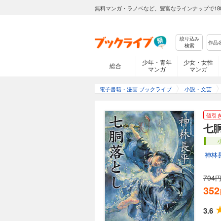
無料マンガ・ラノベなど、豊富なラインナップで18
絞り込み
検索
少年・青年
少女・女性
総合
マンガ
マンガ
電子書籍・漫画 ブックライブ
小説・文芸
値引
七
神林
704
円
352
3.6