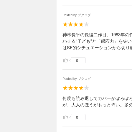
Posted by
ブクログ
神林長平の長編二作目。1983年
わせる“子ども”と「感応力」を失
はSF的シチュエーションから切り
0
Posted by
ブクログ
何度も読み返してカバーがぼろぼ
が、大人のほうがもっと怖い。多
0