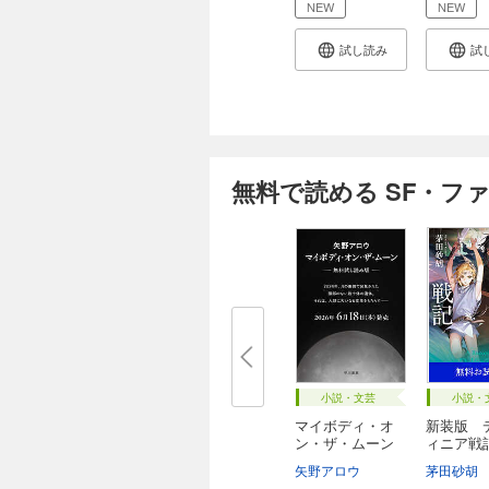
NEW
NEW
試し読み
試
無料で読める SF・フ
小説・文芸
小説・
マイボディ・オ
新装版 
ン・ザ・ムーン
ィニア戦
【...
Ⅰ...
矢野アロウ
茅田砂胡