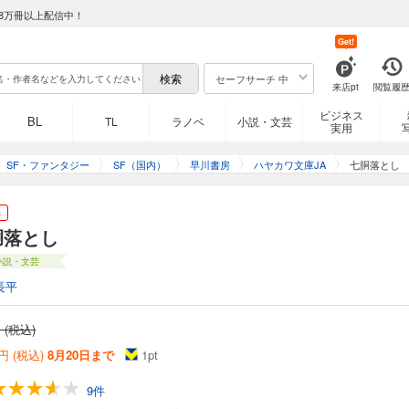
8万冊以上配信中！
Get!
セーフサーチ 中
来店pt
閲覧履
ビジネス
BL
TL
ラノベ
小説・文芸
実用
SF・ファンタジー
SF（国内）
早川書房
ハヤカワ文庫JA
七胴落とし
き
胴落とし
小説・文芸
長平
 (税込)
円 (税込)
8月20日まで
1
pt
9件