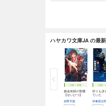
ハヤカワ文庫JA の最
小説・文芸
小説・
錬金術師の聖櫃
祈りも涙
【せいひつ】
ていた
紺野天龍
伊兼源太