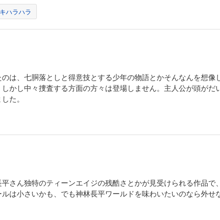
キハラハラ
たのは、七胴落としと得意技とする少年の物語とかそんなんを想像
しかし中々捜査する方面の方々は登場しません。主人公が頭がだ
ました。
長平さん独特のティーンエイジの残酷さとかが見受けられる作品で
ールは小さいかも、でも神林長平ワールドを味わいたいのなら外せ