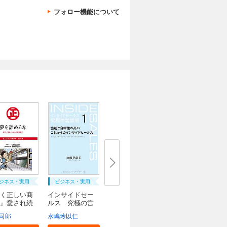
フォロー機能について
ジネス・実用
ビジネス・実用
く正しい商
インサイドセー
』愛され続
ルス 究極の営
業...
司郎
税ビジネスサービス
水嶋玲以仁