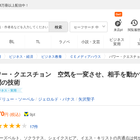
8万冊以上配信中！
Get!
セーフサーチ 中
来店pt
閲覧履
ビジネス
BL
TL
ラノベ
小説・文芸
実用
用
ビジネス・経済
ビジネス教養
ＣＥメディアハウス
パワー・クエスチョ
ワー・クエスチョン 空気を一変させ、相手を動か
問の技術
ジネス・実用
ドリュー・ソーベル
/
ジェロルド・パナス
/
矢沢聖子
70
円 (税込)
9
pt
17件
ルーズベルト、ソクラテス、シェイクスピア、イエス・キリストの共通点は何か