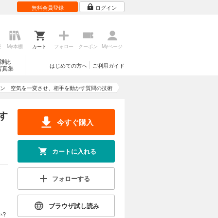
無料会員登録
ログイン
歴
My本棚
カート
フォロー
クーポン
Myページ
雑誌
はじめての方へ
ご利用ガイド
写真集
ン 空気を一変させ、相手を動かす質問の技術
す
今すぐ購入
カートに入れる
フォローする
ブラウザ試し読み
?