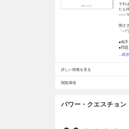
それ
たも
――
閉ざ
「パ
●相
●問
●商
...
●迅
●隠
●相
詳しい情報を見る
●顧
閲覧環境
本書
チョ
20
パワー・クエスチョン