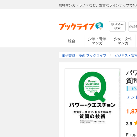
無料マンガ・ラノベなど、豊富なラインナップで18
絞り込み
検索
少年・青年
少女・女性
総合
マンガ
マンガ
電子書籍・漫画 ブックライブ
ビジネス・実
パ
質
ビ
アン
1,8
3.9
F・