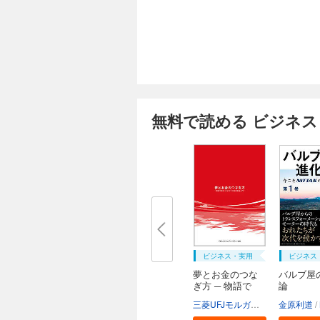
無料で読める ビジネス
ビジネス・実用
ビジネス
夢とお金のつな
バルブ屋
ぎ方 ─ 物語で
論
読...
三菱UFJモルガン・スタンレー証券株式会社
金原利道