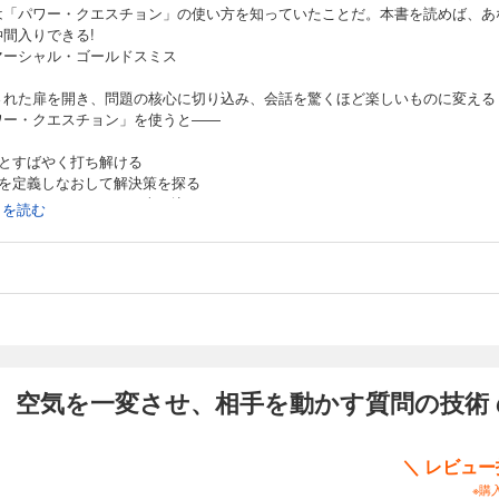
は「パワー・クエスチョン」の使い方を知っていたことだ。本書を読めば、あ
仲間入りできる!
マーシャル・ゴールドスミス
された扉を開き、問題の核心に切り込み、会話を驚くほど楽しいものに変える
ワー・クエスチョン」を使うと――
手とすばやく打ち解ける
題を定義しなおして解決策を探る
品やアイデアをどんどん売り込む
続きを読む
速な意思決定を促す
れた能力を引き出す
手の「夢」にアクセスする
客や同僚、友人に影響力をおよぼす
では、バリエーションやフォローアップの質問も含め、337の「パワー・クエ
ン」を紹介。
12年、アメリカとカナダで同時刊行され、たちまち大きな反響を呼んだ話題の書
 空気を一変させ、相手を動かす質問の技術
＼ レビュ
※購