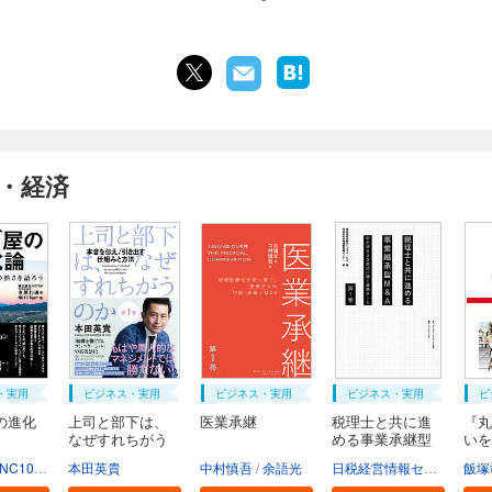
・経済
・実用
ビジネス・実用
ビジネス・実用
ビジネス・実用
ビ
の進化
上司と部下は、
医業承継
税理士と共に進
『丸
なぜすれちがう
める事業承継型
いを
の...
M...
け...
NC10Team
本田英貴
中村慎吾
余語光
日税経営情報センター
飯塚
日