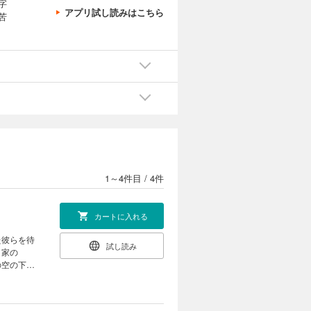
字
アプリ試し読みはこちら
苦
1～4件目
/
4件
カートに入れる
た彼らを待
試し読み
口家の
の空の下、