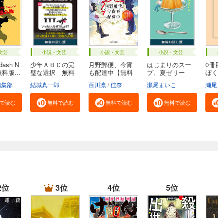
文芸
小説・文芸
小説・文芸
小説・文芸
ash N
少年ＡＢＣの完
月野郵便、今宵
はじまりのスー
0冊
無料版...
璧な選択 無料
も配達中【無料
プ、夏ゼリー
ぼく
お...
試...
無...
ジ...
編集部
結城真一郎
百川凛
佳奈
瀬尾まいこ
瀬尾
で読む
無料で読む
無料で読む
無料で読む
2位
3位
4位
5位