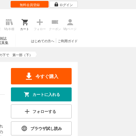
無料会員登録
ログイン
歴
My本棚
カート
フォロー
クーポン
Myページ
雑誌
はじめての方へ
ご利用ガイド
写真集
の下で 第一部（下）
今すぐ購入
カートに入れる
フォローする
れ
ブラウザ試し読み
の