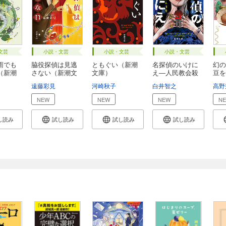
文芸
小説・文芸
小説・文芸
小説・文芸
雨でも
脇役探偵は見逃
ともぐい（新潮
名探偵のいけに
幻の
（新潮
さない（新潮文
文庫）
え―人民教会殺
豆を
庫...
人...
し...
遠藤彩見
河崎秋子
白井智之
高野
NEW
NEW
NEW
N
し読み
試し読み
試し読み
試し読み