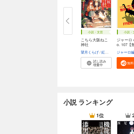
小説・文芸
小説・
こちら大阪ねこ
ジャーロ d
神社
o. 107【
望月くらげ
紅木春
ジャーロ
試し読み
無料
増量中
小説 ランキング
1位