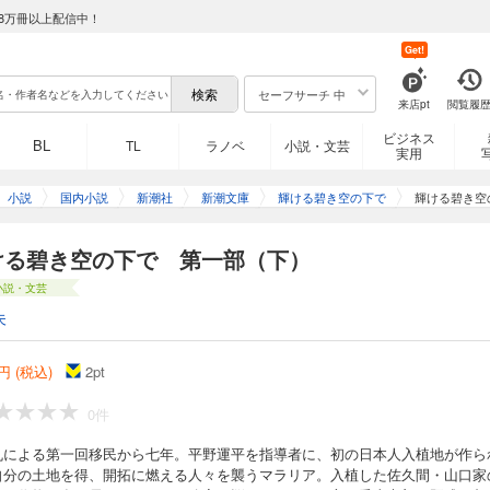
8万冊以上配信中！
Get!
セーフサーチ 中
来店pt
閲覧履
ビジネス
BL
TL
ラノベ
小説・文芸
実用
小説
国内小説
新潮社
新潮文庫
輝ける碧き空の下で
輝ける碧き空
ける碧き空の下で 第一部（下）
小説・文芸
夫
円 (税込)
2
pt
0件
丸による第一回移民から七年。平野運平を指導者に、初の日本人入植地が作ら
自分の土地を得、開拓に燃える人々を襲うマラリア。入植した佐久間・山口家