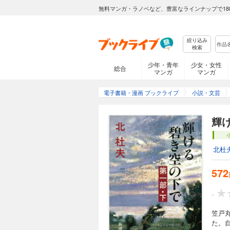
無料マンガ・ラノベなど、豊富なラインナップで18
絞り込み
検索
少年・青年
少女・女性
総合
マンガ
マンガ
電子書籍・漫画 ブックライブ
小説・文芸
輝
北杜
572
-
笠戸
た。