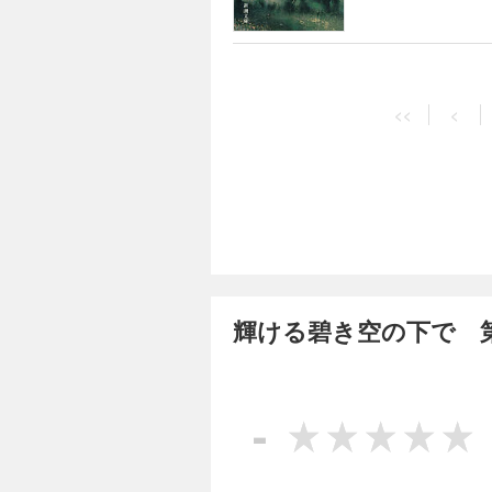
の広大な大地にかけ
<<
<
輝ける碧き空の下で 
-