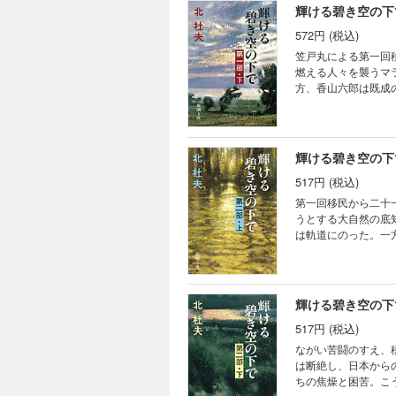
輝ける碧き空の下
572円 (税込)
笠戸丸による第一回
燃える人々を襲うマ
方、香山六郎は既成
する、様々な人間の
輝ける碧き空の下
517円 (税込)
第一回移民から二十
うとする大自然の底
は軌道にのった。一
と希望、挫折と再生
輝ける碧き空の下
517円 (税込)
ながい苦闘のすえ、
は断絶し、日本から
ちの焦燥と困苦。こ