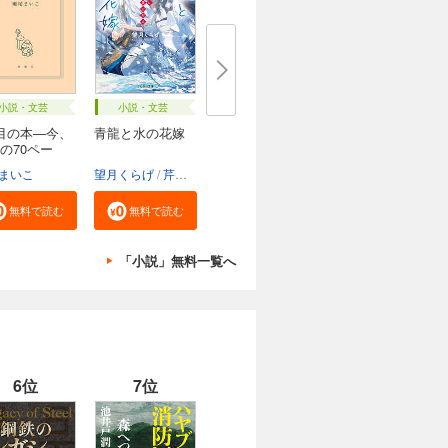
小説・文芸
小説・文芸
目の本―今、
青龍と水の花嫁
の70ペー
まいこ
望月くらげ
芹田ジョン
無料で読む
無料で読む
「小説」無料一覧へ
6位
7位