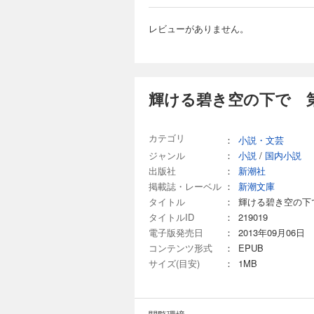
レビューがありません。
輝ける碧き空の下で 
カテゴリ
：
小説・文芸
ジャンル
：
小説
/
国内小説
出版社
：
新潮社
掲載誌・レーベル
：
新潮文庫
タイトル
：
輝ける碧き空の下
タイトルID
：
219019
電子版発売日
：
2013年09月06日
コンテンツ形式
：
EPUB
サイズ(目安)
：
1MB