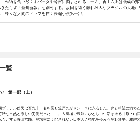
も、作物を食い尽くすバッタや冷害に悩まされる。一方、香山六郎は既成の邦
あきたらず『聖州新報』を創刊する。故国を遠く離れ雄大なブラジルの大地に
る、様々な人間のドラマを描く長編小説第一部。
一覧
で 第一部（上）
回ブラジル移民七百九十一名を乗せ笠戸丸がサントスに入港した。夢と希望に満ち
苛酷な自然と厳しい労働だった――。大農場で農奴にひとしい生活を送る井原・山
転々とする香山六郎。農場主に支配されない日本人入植地を夢みる平野運平。紺碧
姿を描いた構想十余年の大作第一部。