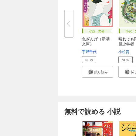
小説・文芸
小説・
色ざんげ（新潮
晴れでも
文庫）
昆虫学者
文...
宇野千代
小松貴
NEW
NEW
試し読み
試
無料で読める 小説