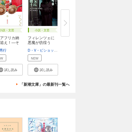
小説・文芸
小説・文芸
アフリカ納
フィレンツェに
追え！―そ
悪魔が彷徨う
（新...
秀行
D・V・ビショップ
熊谷千寿
EW
NEW
試し読み
試し読み
「新潮文庫」の最新刊一覧へ