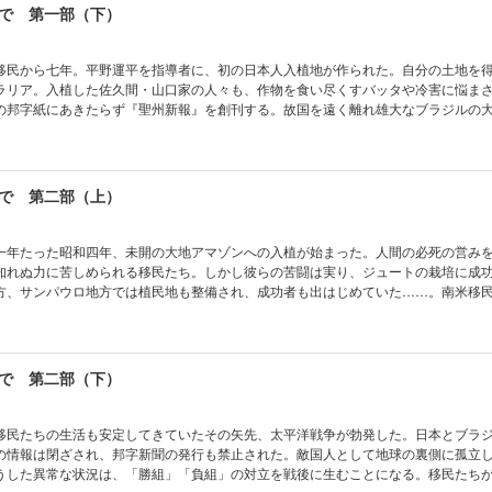
で 第一部（下）
移民から七年。平野運平を指導者に、初の日本人入植地が作られた。自分の土地を
ラリア。入植した佐久間・山口家の人々も、作物を食い尽くすバッタや冷害に悩ま
の邦字紙にあきたらず『聖州新報』を創刊する。故国を遠く離れ雄大なブラジルの
ドラマを描く長編小説第一部。
で 第二部（上）
一年たった昭和四年、未開の大地アマゾンへの入植が始まった。人間の必死の営み
知れぬ力に苦しめられる移民たち。しかし彼らの苦闘は実り、ジュートの栽培に成
方、サンパウロ地方では植民地も整備され、成功者も出はじめていた……。南米移
のドラマを描く二部大作の昭和篇。
で 第二部（下）
移民たちの生活も安定してきていたその矢先、太平洋戦争が勃発した。日本とブラ
の情報は閉ざされ、邦字新聞の発行も禁止された。敵国人として地球の裏側に孤立
うした異常な状況は、「勝組」「負組」の対立を戦後に生むことになる。移民たち