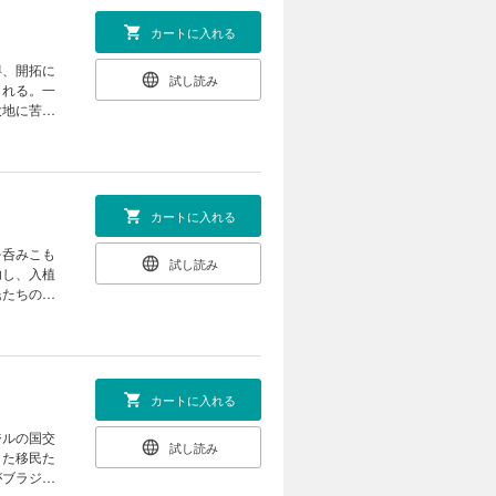
カートに入れる
得、開拓に
試し読み
される。一
大地に苦闘
カートに入れる
を呑みこも
試し読み
功し、入植
民たちの夢
カートに入れる
ジルの国交
試し読み
した移民た
がブラジル