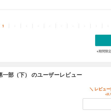
た夢の行方を描く二部大作の完結篇。
1
・
・
・
・
・
・
・
・
・
※期間限
第一部（下） のユーザーレビュー
＼ レビュ
※購