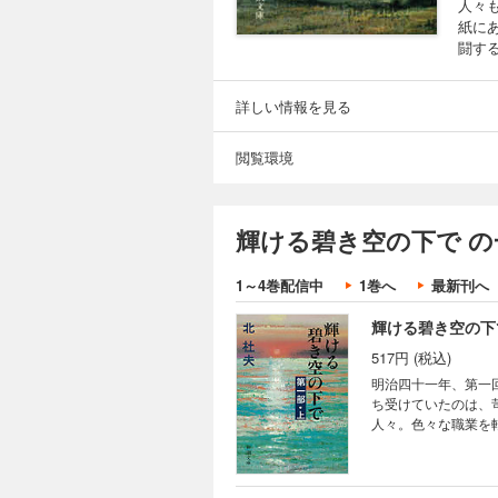
人々
紙に
闘す
詳しい情報を見る
閲覧環境
輝ける碧き空の下で の
1～4巻配信中
1巻へ
最新刊へ
輝ける碧き空の下
517円 (税込)
明治四十一年、第一
ち受けていたのは、
人々。色々な職業を
苦闘する初期移民の