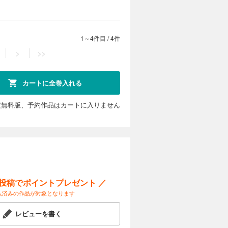
1～4件目
/
4件
>
>>
カートに全巻入れる
定無料版、予約作品はカートに入りません
ー投稿でポイントプレゼント ／
入済みの作品が対象となります
レビューを書く