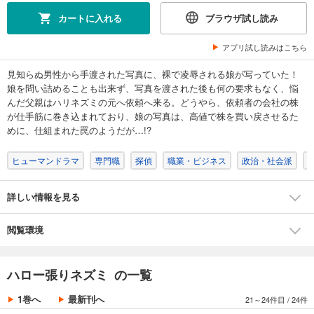
完結
カートに入れる
ブラウザ試し読み
試し読み
あらすじを表示する
アプリ試し読みはこちら
ハロー張りネズミ（１８）
見知らぬ男性から手渡された写真に、裸で凌辱される娘が写っていた！
792
円 (税込)
娘を問い詰めることも出来ず、写真を渡された後も何の要求もなく、悩
カート
んだ父親はハリネズミの元へ依頼へ来る。どうやら、依頼者の会社の株
完結
が仕手筋に巻き込まれており、娘の写真は、高値で株を買い戻させるた
試し読み
めに、仕組まれた罠のようだが…!?
あらすじを表示する
ヒューマンドラマ
専門職
探偵
職業・ビジネス
政治・社会派
ハロー張りネズミ（１９）
792
円 (税込)
カート
詳しい情報を見る
完結
試し読み
閲覧環境
あらすじを表示する
ハロー張りネズミ（２０）
ハロー張りネズミ の一覧
792
円 (税込)
カート
1巻へ
最新刊へ
21～24件目
/
24件
完結