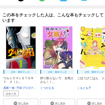
この本をチェックした人は、こんな本もチェックして
います
少年・青年マンガ
少年・青年マンガ
少年・青年マンガ
ウルトラマンＳＴＯＲ
搾り取らないで、女商人
ごほうびごはん １
Ｙ ０（１...
さん！！...
真船一雄
円谷プロダクション
くつがえる
こもとも子
続巻入荷
試し読み
試し読み
試し読み