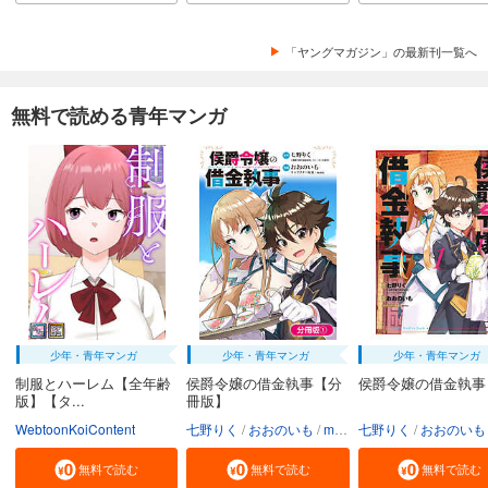
「ヤングマガジン」の最新刊一覧へ
無料で読める青年マンガ
少年・青年マンガ
少年・青年マンガ
少年・青年マンガ
制服とハーレム【全年齢
侯爵令嬢の借金執事【分
侯爵令嬢の借金執事
版】【タ...
冊版】
WebtoonKoiContent
七野りく
おおのいも
mmu
七野りく
おおのいも
無料で読む
無料で読む
無料で読む