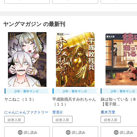
ヤングマガジン の最新刊
少年・青年マンガ
少年・青年マンガ
少年・青年マンガ
ヤニねこ（１３）
平成敗残兵すみれちゃん
妹は知っている（
（１１）
【電子限...
にゃんにゃんファクトリー
里見U
雁木万里
続巻入荷
続巻入荷
続巻入荷
試し読み
試し読み
試し読み