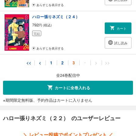
あらすじを表示する
ハロー張りネズミ（２４）
792
円 (税込)
カート
完結
試し読み
あらすじを表示する
<<
<
1
2
3
・
>
>>
全24巻配信中
カートに全巻入れる
※期間限定無料版、予約作品はカートに入りません
ハロー張りネズミ（２２） のユーザーレビュー
＼ レビュー投稿でポイントプレゼント ／