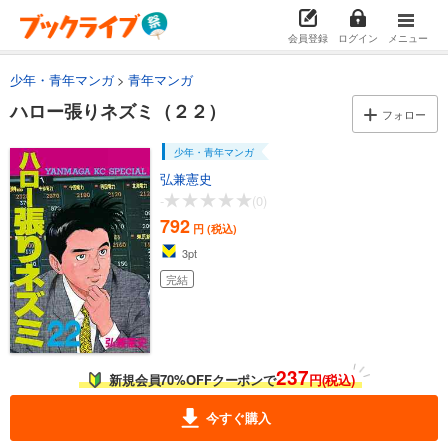
カート
完結
会員登録
ログイン
メニュー
試し読み
あらすじを表示する
少年・青年マンガ
青年マンガ
ハロー張りネズミ（２２）
ハロー張りネズミ（１５）
フォロー
792
円 (税込)
カート
少年・青年マンガ
完結
弘兼憲史
試し読み
-
(0)
あらすじを表示する
792
円 (税込)
3
pt
ハロー張りネズミ（１６）
完結
792
円 (税込)
カート
完結
試し読み
あらすじを表示する
237
新規会員70%OFFクーポンで
円(税込)
ハロー張りネズミ（１７）
今すぐ購入
792
円 (税込)
カート