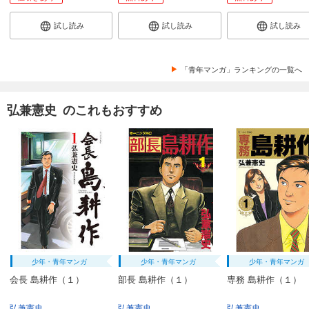
試し読み
試し読み
試し読み
「青年マンガ」ランキングの一覧へ
弘兼憲史 のこれもおすすめ
少年・青年マンガ
少年・青年マンガ
少年・青年マンガ
会長 島耕作（１）
部長 島耕作（１）
専務 島耕作（１）
弘兼憲史
弘兼憲史
弘兼憲史