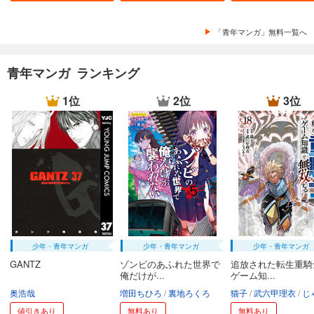
「青年マンガ」無料一覧へ
青年マンガ ランキング
1位
2位
3位
少年・青年マンガ
少年・青年マンガ
少年・青年マンガ
GANTZ
ゾンビのあふれた世界で
追放された転生重騎
俺だけが...
ゲーム知...
奥浩哉
増田ちひろ
裏地ろくろ
猫子
武六甲理衣
じゃい
値引きあり
無料あり
無料あり