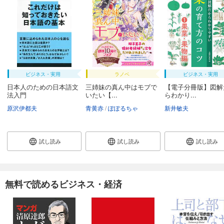
ビジネス・実用
ラノベ
ビジネス・実用
日本人のための日本語文
三姉妹の真ん中はモブで
【電子分冊版】図解
法入門
いたい【...
らわかり...
原沢伊都夫
青黄赤
ぽぽるちゃ
新井敏夫
試し読み
試し読み
試し読み
無料で読めるビジネス・経済