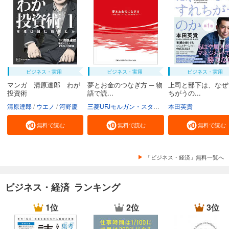
ビジネス・実用
ビジネス・実用
ビジネス・実用
マンガ 清原達郎 わが
夢とお金のつなぎ方 ─ 物
上司と部下は、なぜ
投資術
語で読...
ちがうの...
清原達郎
ウエノ
河野慶
三菱UFJモルガン・スタンレー証券株式会社
本田英貴
無料で読む
無料で読む
無料で読む
「ビジネス・経済」無料一覧へ
ビジネス・経済 ランキング
1位
2位
3位