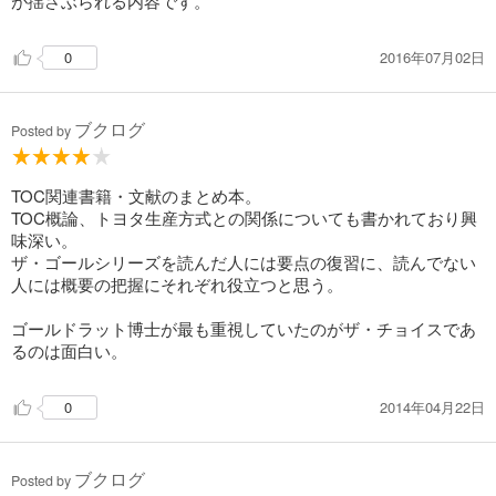
が揺さぶられる内容です。
2016年07月02日
0
ブクログ
Posted by
TOC関連書籍・文献のまとめ本。
TOC概論、トヨタ生産方式との関係についても書かれており興
味深い。
ザ・ゴールシリーズを読んだ人には要点の復習に、読んでない
人には概要の把握にそれぞれ役立つと思う。
ゴールドラット博士が最も重視していたのがザ・チョイスであ
るのは面白い。
2014年04月22日
0
ブクログ
Posted by