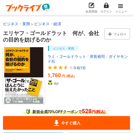
会員登録
ログイン
メニュー
ビジネス・実用
ビジネス・経済
エリヤフ・ゴールドラット 何が、会社
フォロー
の目的を妨げるのか
ビジネス・実用
ラミ・ゴールドラット
/
岸良裕司
/
ダイヤモン
ド社
3.6
(13)
1,760
円 (税込)
8
pt
528
新規会員70%OFFクーポンで
円(税込)
今すぐ購入