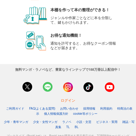
本棚を作って本の整理ができる！
ジャンルや作家ごとなどに本を分類し
て、鍵もかけられます。
お得な通知機能！
通知を許可すると、お得なクーポン情報
などが届きます。
無料マンガ・ラノベなど、豊富なラインナップで188万冊以上配信中！
ログイン
ご利用ガイド
FAQ(よくある質問)
お問い合わせ
採用情報
利用規約
特商法の表
示
個人情報保護方針
cookie等ポリシー
少年・青年マンガ
少女・女性マンガ
ラノベ
小説・文芸
ビジネス・実用
雑誌・写
真集
TL
BL
ブックライブ（BookLive!）は、BookLiveが運営する電子書店です。TOPPANホールディング