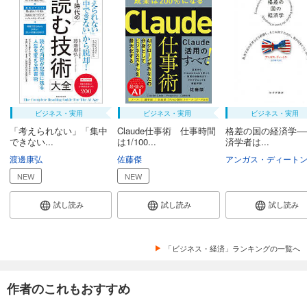
ビジネス・実用
ビジネス・実用
ビジネス・実用
「考えられない」「集中
Claude仕事術 仕事時間
格差の国の経済学―
できない...
は1/100...
済学者は...
渡邊康弘
佐藤傑
アンガス・ディート
NEW
NEW
試し読み
試し読み
試し読み
「ビジネス・経済」ランキングの一覧へ
作者のこれもおすすめ