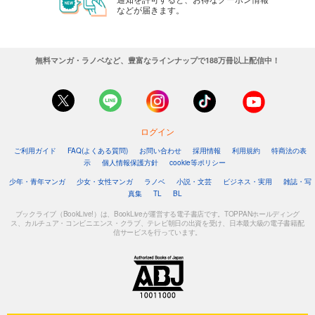
などが届きます。
あらすじを表示する
怪人開発部の黒井津さん（単話版）第54話
165
円 (税込)
無料マンガ・ラノベなど、豊富なラインナップで188万冊以上配信中！
カート
完結
試し読み
あらすじを表示する
ログイン
怪人開発部の黒井津さん（単話版）第55話
ご利用ガイド
FAQ(よくある質問)
お問い合わせ
採用情報
利用規約
特商法の表
165
円 (税込)
示
個人情報保護方針
cookie等ポリシー
カート
完結
少年・青年マンガ
少女・女性マンガ
ラノベ
小説・文芸
ビジネス・実用
雑誌・写
真集
TL
BL
試し読み
あらすじを表示する
ブックライブ（BookLive!）は、BookLiveが運営する電子書店です。TOPPANホールディング
ス、カルチュア・コンビニエンス・クラブ、テレビ朝日の出資を受け、日本最大級の電子書籍配
信サービスを行っています。
怪人開発部の黒井津さん（単話版）第56話
165
円 (税込)
カート
完結
試し読み
あらすじを表示する