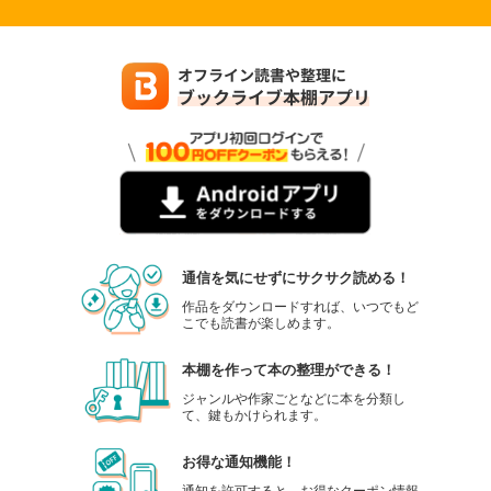
試し読み
あらすじを表示する
怪人開発部の黒井津さん（単話版）第51話
165
円 (税込)
カート
完結
試し読み
あらすじを表示する
怪人開発部の黒井津さん（単話版）第52話
165
円 (税込)
通信を気にせずにサクサク読める！
カート
完結
作品をダウンロードすれば、いつでもど
こでも読書が楽しめます。
試し読み
あらすじを表示する
本棚を作って本の整理ができる！
怪人開発部の黒井津さん（単話版）第53話
ジャンルや作家ごとなどに本を分類し
て、鍵もかけられます。
165
円 (税込)
カート
完結
お得な通知機能！
試し読み
通知を許可すると、お得なクーポン情報