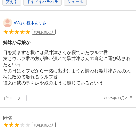
笑える
ドキドキハラハラ
シュール
怪人開発部の黒井津さん（単話版）第14話
132
円 (税込)
カート
完結
AVない榎木あづさ
試し読み
無料版購入済
あらすじを表示する
姉妹か母娘か
怪人開発部の黒井津さん（単話版）第15話
目を覚ますと横には黒井津さんが寝ていたウルフ君
132
円 (税込)
実はウルフ君の方が酔い潰れて黒井津さんの自宅に運び込まれ
カート
たという
完結
その日はオフだから一緒に出掛けようと誘われ黒井津さんの人
試し読み
柄に改めて触れるウルフ君
あらすじを表示する
彼女は彼の事を妹や娘のように感じているという
怪人開発部の黒井津さん（単話版）第16話
2025年09月21日
0
132
円 (税込)
カート
完結
匿名
試し読み
あらすじを表示する
無料版購入済
怪人開発部の黒井津さん（単話版）第17話