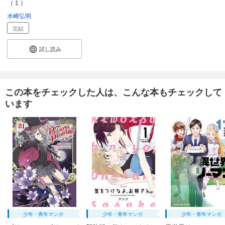
（１）
試し読み
あらすじを表示する
水崎弘明
完結
怪人開発部の黒井津さん（単話版）第29話
165
円 (税込)
試し読み
カート
完結
試し読み
あらすじを表示する
この本をチェックした人は、こんな本もチェックして
います
怪人開発部の黒井津さん（単話版）第30話
165
円 (税込)
カート
完結
試し読み
あらすじを表示する
怪人開発部の黒井津さん（単話版）第31話
165
円 (税込)
カート
完結
少年・青年マンガ
少年・青年マンガ
少年・青年マンガ
試し読み