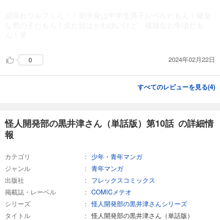
132
円 (税込)
カート
頑張れウルフくん！！笑中身は中学生男子レベルだもん！健全
完結
な男の子だもん！見た目はかわゆいけど、複雑なお年頃だも
試し読み
ん！笑
あらすじを表示する
怪人開発部の黒井津さん（単話版）番外編1
2024年02月22日
0
132
円 (税込)
カート
完結
すべてのレビューを見る(
4
)
試し読み
あらすじを表示する
怪人開発部の黒井津さん（単話版）第10話 の詳細情
怪人開発部の黒井津さん（単話版）第21話
報
165
円 (税込)
カート
カテゴリ
完結
少年・青年マンガ
ジャンル
青年マンガ
試し読み
出版社
フレックスコミックス
あらすじを表示する
掲載誌・レーベル
COMICメテオ
怪人開発部の黒井津さん（単話版）第22話
シリーズ
怪人開発部の黒井津さんシリーズ
165
円 (税込)
タイトル
怪人開発部の黒井津さん（単話版）
カート