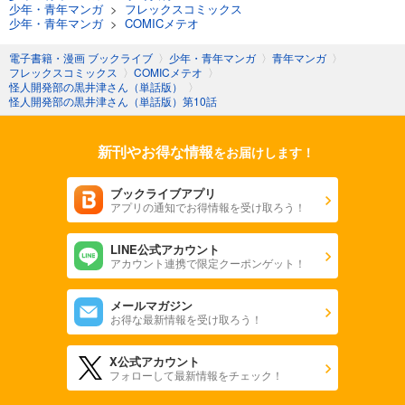
完結
少年・青年マンガ
>
フレックスコミックス
少年・青年マンガ
>
COMICメテオ
試し読み
あらすじを表示する
電子書籍・漫画 ブックライブ
〉
少年・青年マンガ
〉
青年マンガ
〉
フレックスコミックス
〉
COMICメテオ
〉
怪人開発部の黒井津さん（単話版）第48話
怪人開発部の黒井津さん（単話版）
〉
怪人開発部の黒井津さん（単話版）第10話
165
円 (税込)
カート
完結
新刊やお得な情報
をお届けします！
試し読み
あらすじを表示する
ブックライブアプリ
アプリの通知でお得情報を受け取ろう！
怪人開発部の黒井津さん（単話版）第49話
165
円 (税込)
カート
LINE公式アカウント
完結
アカウント連携で限定クーポンゲット！
試し読み
メールマガジン
あらすじを表示する
お得な最新情報を受け取ろう！
怪人開発部の黒井津さん（単話版）第50話
X公式アカウント
165
円 (税込)
フォローして最新情報をチェック！
カート
完結