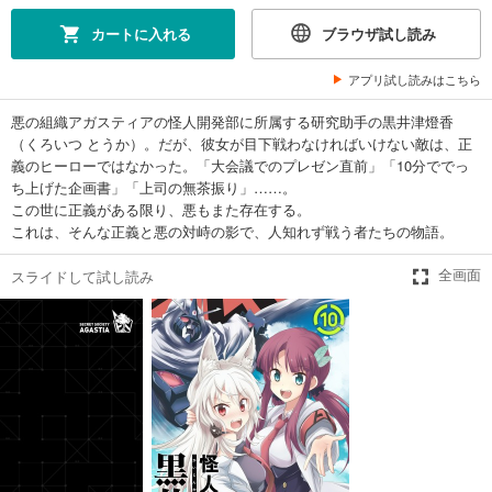
カートに入れる
ブラウザ試し読み
アプリ試し読みはこちら
悪の組織アガスティアの怪人開発部に所属する研究助手の黒井津燈香
（くろいつ とうか）。だが、彼女が目下戦わなければいけない敵は、正
義のヒーローではなかった。「大会議でのプレゼン直前」「10分ででっ
ち上げた企画書」「上司の無茶振り」……。
この世に正義がある限り、悪もまた存在する。
これは、そんな正義と悪の対峙の影で、人知れず戦う者たちの物語。
スライドして試し読み
全画面