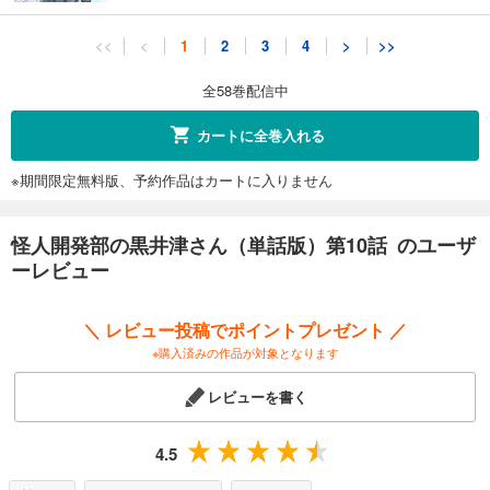
怪人開発部の黒井津さん（単話版）第11話
<<
<
1
2
3
4
>
>>
132
円 (税込)
カート
全58巻配信中
完結
試し読み
カートに全巻入れる
あらすじを表示する
※期間限定無料版、予約作品はカートに入りません
怪人開発部の黒井津さん（単話版）第12話
132
円 (税込)
カート
怪人開発部の黒井津さん（単話版）第10話 のユーザ
完結
ーレビュー
試し読み
あらすじを表示する
＼ レビュー投稿でポイントプレゼント ／
怪人開発部の黒井津さん（単話版）第13話
※購入済みの作品が対象となります
132
円 (税込)
カート
レビューを書く
完結
試し読み
4.5
あらすじを表示する