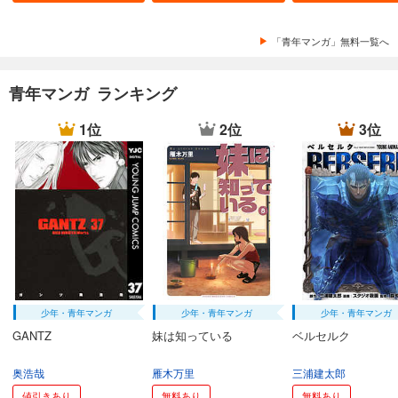
「青年マンガ」無料一覧へ
青年マンガ ランキング
1位
2位
3位
少年・青年マンガ
少年・青年マンガ
少年・青年マンガ
GANTZ
妹は知っている
ベルセルク
奥浩哉
雁木万里
三浦建太郎
値引きあり
無料あり
無料あり