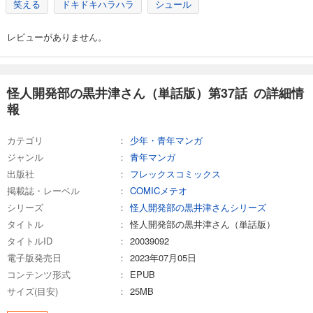
笑える
ドキドキハラハラ
シュール
怪人開発部の黒井津さん（単話版）第43話
165
円 (税込)
レビューがありません。
カート
完結
試し読み
あらすじを表示する
怪人開発部の黒井津さん（単話版）第37話 の詳細情
報
怪人開発部の黒井津さん（単話版）第44話
165
円 (税込)
カート
カテゴリ
少年・青年マンガ
完結
ジャンル
青年マンガ
試し読み
出版社
フレックスコミックス
あらすじを表示する
掲載誌・レーベル
COMICメテオ
シリーズ
怪人開発部の黒井津さんシリーズ
怪人開発部の黒井津さん（単話版）第45話
タイトル
怪人開発部の黒井津さん（単話版）
165
円 (税込)
カート
タイトルID
20039092
完結
電子版発売日
2023年07月05日
試し読み
コンテンツ形式
EPUB
あらすじを表示する
サイズ(目安)
25MB
怪人開発部の黒井津さん（単話版）第46話