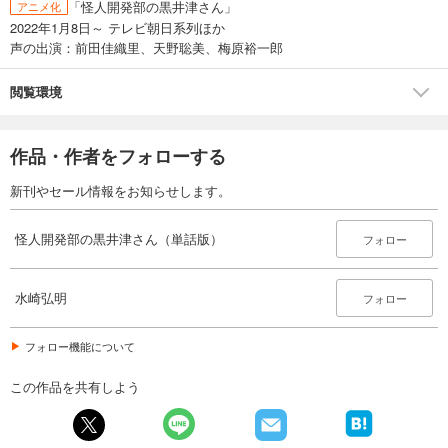
「怪人開発部の黒井津さん」
アニメ化
165
円 (税込)
2022年1月8日～ テレビ朝日系列ほか
カート
声の出演：前田佳織里、天野聡美、梅原裕一郎
完結
試し読み
閲覧環境
あらすじを表示する
怪人開発部の黒井津さん（単話版）第47話
作品・作者をフォローする
165
円 (税込)
カート
新刊やセール情報をお知らせします。
完結
試し読み
怪人開発部の黒井津さん（単話版）
フォロー
あらすじを表示する
怪人開発部の黒井津さん（単話版）第48話
水崎弘明
フォロー
165
円 (税込)
カート
完結
フォロー機能について
試し読み
この作品を共有しよう
あらすじを表示する
怪人開発部の黒井津さん（単話版）第49話