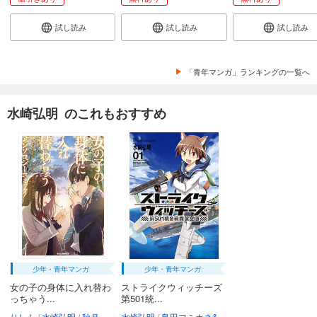
試し読み
試し読み
試し読み
「青年マンガ」ランキングの一覧へ
水崎弘明 のこれもおすすめ
少年・青年マンガ
少年・青年マンガ
女の子の身体に入れ替わ
ストライクウィッチーズ
っちゃう...
第501統...
りしん
水崎弘明
秋月蝶
うがつまつき
水崎弘明
島田フミカネ&ProjektKagonish
高保忠地下
檜山大輔