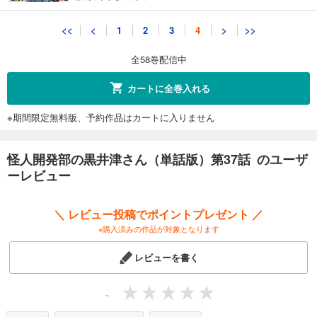
怪人開発部の黒井津さん（単話版）第40話
<<
<
1
2
3
4
>
>>
165
円 (税込)
カート
全58巻配信中
完結
試し読み
カートに全巻入れる
あらすじを表示する
※期間限定無料版、予約作品はカートに入りません
怪人開発部の黒井津さん（単話版）第41話
165
円 (税込)
カート
怪人開発部の黒井津さん（単話版）第37話 のユーザ
完結
ーレビュー
試し読み
あらすじを表示する
＼ レビュー投稿でポイントプレゼント ／
怪人開発部の黒井津さん（単話版）第42話
※購入済みの作品が対象となります
165
円 (税込)
カート
レビューを書く
完結
試し読み
-
あらすじを表示する