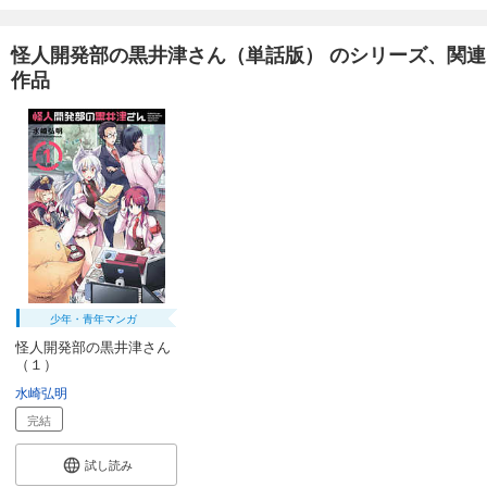
165
円 (税込)
カート
完結
怪人開発部の黒井津さん（単話版） のシリーズ、関連
試し読み
作品
あらすじを表示する
怪人開発部の黒井津さん（単話版）第50話
165
円 (税込)
カート
完結
試し読み
あらすじを表示する
怪人開発部の黒井津さん（単話版）第51話
165
円 (税込)
少年・青年マンガ
カート
怪人開発部の黒井津さん
完結
（１）
試し読み
水崎弘明
あらすじを表示する
完結
怪人開発部の黒井津さん（単話版）第52話
試し読み
165
円 (税込)
カート