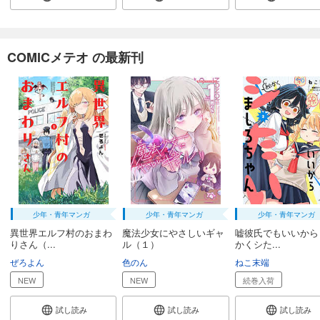
試し読み
あらすじを表示する
COMICメテオ の最新刊
怪人開発部の黒井津さん（単話版）第56話
165
円 (税込)
カート
完結
試し読み
あらすじを表示する
怪人開発部の黒井津さん（単話版）第57話
110
円 (税込)
カート
完結
少年・青年マンガ
少年・青年マンガ
少年・青年マンガ
試し読み
異世界エルフ村のおまわ
魔法少女にやさしいギャ
嘘彼氏でもいいから
あらすじを表示する
りさん（...
ル（１）
かくシた...
ぜろよん
色のん
ねこ末端
NEW
NEW
続巻入荷
試し読み
試し読み
試し読み