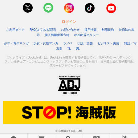
ログイン
ご利用ガイド
FAQ(よくある質問)
お問い合わせ
採用情報
利用規約
特商法の表
示
個人情報保護方針
cookie等ポリシー
少年・青年マンガ
少女・女性マンガ
ラノベ
小説・文芸
ビジネス・実用
雑誌・写
真集
TL
BL
ブックライブ（BookLive!）は、BookLiveが運営する電子書店です。TOPPANホールディング
ス、カルチュア・コンビニエンス・クラブ、テレビ朝日の出資を受け、日本最大級の電子書籍配
信サービスを行っています。
© BookLive Co., Ltd.