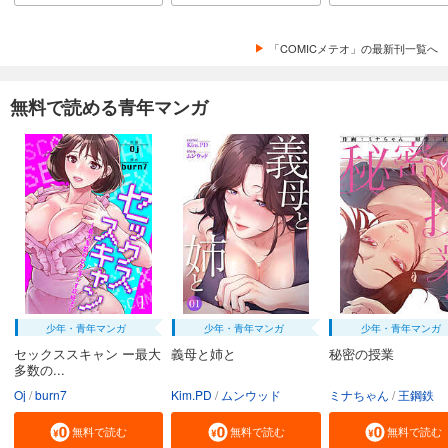
「COMICメテオ」の最新刊一覧へ
無料で読める青年マンガ
少年・青年マンガ
少年・青年マンガ
少年・青年マンガ
セックススキャン ー最大
義母と姉と
秘密の授業
多数の...
Oj
burn7
Kim.PD
ムンウッド
ミナちゃん
王鋼鉄
無料で読む
無料で読む
無料で読む