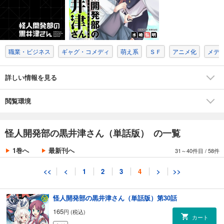
カート
完結
試し読み
あらすじを表示する
職業・ビジネス
ギャグ・コメディ
萌え系
ＳＦ
アニメ化
メデ
怪人開発部の黒井津さん（単話版）第28話
165
円 (税込)
カート
詳しい情報を見る
完結
試し読み
閲覧環境
あらすじを表示する
怪人開発部の黒井津さん（単話版）第29話
怪人開発部の黒井津さん（単話版） の一覧
165
円 (税込)
カート
1巻へ
最新刊へ
31～40件目
/
58件
完結
試し読み
<<
<
1
2
3
4
>
>>
あらすじを表示する
怪人開発部の黒井津さん（単話版）第30話
165
円 (税込)
カート