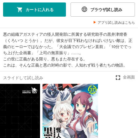
165
円 (税込)
カート
カートに入れる
ブラウザ試し読み
完結
アプリ試し読みはこちら
試し読み
あらすじを表示する
悪の組織アガスティアの怪人開発部に所属する研究助手の黒井津燈香
怪人開発部の黒井津さん（単話版）第25話
（くろいつ とうか）。だが、彼女が目下戦わなければいけない敵は、正
義のヒーローではなかった。「大会議でのプレゼン直前」「10分ででっ
165
円 (税込)
カート
ち上げた企画書」「上司の無茶振り」……。
完結
この世に正義がある限り、悪もまた存在する。
これは、そんな正義と悪の対峙の影で、人知れず戦う者たちの物語。
試し読み
あらすじを表示する
スライドして試し読み
全画面
怪人開発部の黒井津さん（単話版）第26話
165
円 (税込)
カート
完結
試し読み
あらすじを表示する
怪人開発部の黒井津さん（単話版）第27話
165
円 (税込)