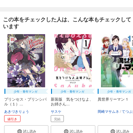
完結
試し読み
この本をチェックした人は、こんな本もチェックして
あらすじを表示する
います
怪人開発部の黒井津さん（単話版）第53話
165
円 (税込)
カート
完結
試し読み
あらすじを表示する
怪人開発部の黒井津さん（単話版）第54話
165
円 (税込)
カート
完結
少年・青年マンガ
少年・青年マンガ
少年・青年マンガ
試し読み
プリンセス・プリンシパ
新装版 気をつけなよ、
異世界リーマン 1
ル（１）...
お姉さん...
あらすじを表示する
あきづきりょう
サスケ
岡崎マサムネ
てつぶ
怪人開発部の黒井津さん（単話版）第55話
値引き
完結
165
円 (税込)
カート
試し読み
試し読み
試し読み
完結