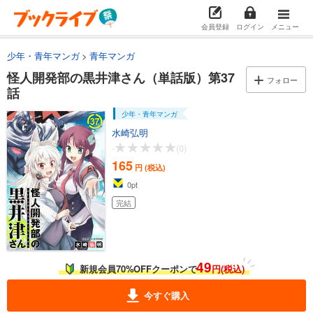
怪人開発部の黒井津さん（単話版）第21話
165
円 (税込)
会員登録
ログイン
メニュー
カート
完結
少年・青年マンガ
青年マンガ
試し読み
怪人開発部の黒井津さん（単話版）第37
あらすじを表示する
フォロー
話
怪人開発部の黒井津さん（単話版）第22話
少年・青年マンガ
165
円 (税込)
カート
水崎弘明
完結
-
(0)
165
試し読み
円 (税込)
あらすじを表示する
0
pt
怪人開発部の黒井津さん（単話版）第23話
完結
165
円 (税込)
カート
完結
49
試し読み
新規会員70%OFFクーポンで
円(税込)
あらすじを表示する
今すぐ購入
怪人開発部の黒井津さん（単話版）第24話