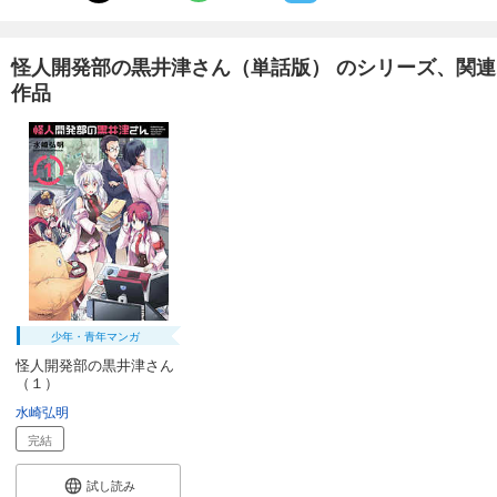
あらすじを表示する
怪人開発部の黒井津さん（単話版）第29話
怪人開発部の黒井津さん（単話版） のシリーズ、関連
165
作品
円 (税込)
カート
完結
試し読み
あらすじを表示する
怪人開発部の黒井津さん（単話版）第30話
165
円 (税込)
カート
完結
試し読み
あらすじを表示する
少年・青年マンガ
怪人開発部の黒井津さん
怪人開発部の黒井津さん（単話版）第31話
（１）
165
円 (税込)
水崎弘明
カート
完結
完結
試し読み
試し読み
あらすじを表示する