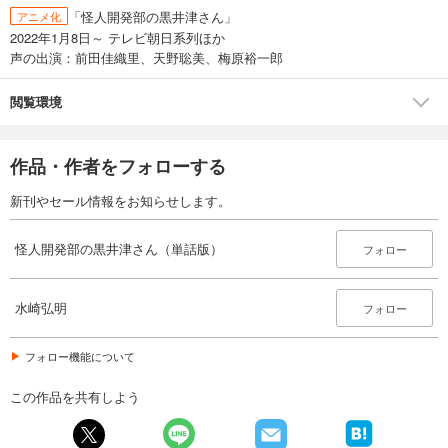
試し読み
「怪人開発部の黒井津さん」
アニメ化
あらすじを表示する
2022年1月8日～ テレビ朝日系列ほか
声の出演：前田佳織里、天野聡美、梅原裕一郎
怪人開発部の黒井津さん（単話版）第26話
165
円 (税込)
閲覧環境
カート
完結
試し読み
作品・作者をフォローする
あらすじを表示する
新刊やセール情報をお知らせします。
怪人開発部の黒井津さん（単話版）第27話
165
円 (税込)
怪人開発部の黒井津さん（単話版）
フォロー
カート
完結
試し読み
水崎弘明
フォロー
あらすじを表示する
怪人開発部の黒井津さん（単話版）第28話
フォロー機能について
165
円 (税込)
カート
この作品を共有しよう
完結
試し読み