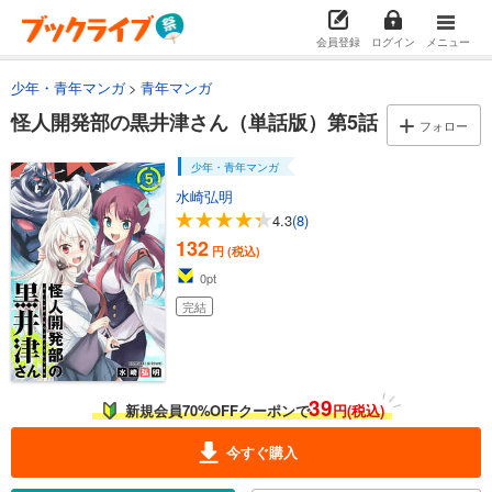
会員登録
ログイン
メニュー
少年・青年マンガ
青年マンガ
怪人開発部の黒井津さん（単話版）第5話
フォロー
少年・青年マンガ
水崎弘明
4.3
(8)
132
円 (税込)
0
pt
完結
39
新規会員70%OFFクーポンで
円(税込)
今すぐ購入