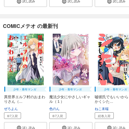
試し読み
試し読み
試し読み
怪人開発部の黒井津さん（単話版）第35話
165
円 (税込)
カート
完結
COMICメテオ の最新刊
試し読み
あらすじを表示する
怪人開発部の黒井津さん（単話版）第36話
165
円 (税込)
カート
完結
試し読み
あらすじを表示する
怪人開発部の黒井津さん（単話版）第37話
少年・青年マンガ
少年・青年マンガ
少年・青年マンガ
165
円 (税込)
異世界エルフ村のおまわ
魔法少女にやさしいギャ
嘘彼氏でもいいから
カート
りさん（...
ル（１）
かくシた...
完結
ぜろよん
色のん
ねこ末端
試し読み
8/7入荷
8/7入荷
続巻入荷
あらすじを表示する
怪人開発部の黒井津さん（単話版）第38話
試し読み
試し読み
試し読み