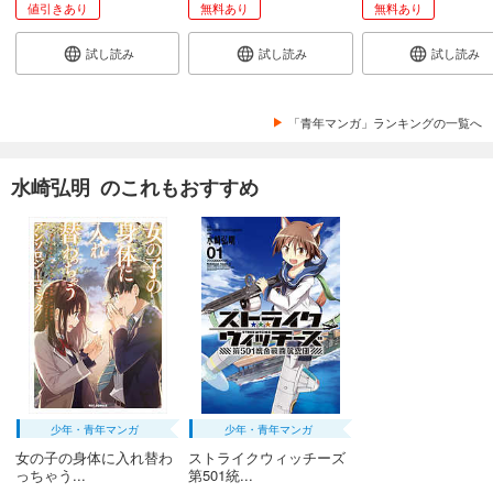
値引きあり
無料あり
無料あり
完結
試し読み
試し読み
試し読み
試し読み
あらすじを表示する
怪人開発部の黒井津さん（単話版）第45話
「青年マンガ」ランキングの一覧へ
165
円 (税込)
カート
完結
水崎弘明 のこれもおすすめ
試し読み
あらすじを表示する
怪人開発部の黒井津さん（単話版）第46話
165
円 (税込)
カート
完結
試し読み
あらすじを表示する
怪人開発部の黒井津さん（単話版）第47話
少年・青年マンガ
少年・青年マンガ
165
円 (税込)
女の子の身体に入れ替わ
ストライクウィッチーズ
カート
っちゃう...
第501統...
完結