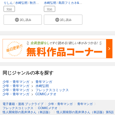
りしん
水崎弘明
秋月蝶
うがつまつき
水崎弘明
島田フミカネ&ProjektKagonish
高保忠地下
檜山大輔
試し読み
完結
完結
あらすじを表示する
試し読み
試し読み
怪人開発部の黒井津さん（単話版）第48話
165
円 (税込)
カート
完結
試し読み
あらすじを表示する
怪人開発部の黒井津さん（単話版）第49話
165
円 (税込)
カート
同じジャンルの本を探す
完結
試し読み
少年・青年マンガ
>
青年マンガ
あらすじを表示する
少年・青年マンガ
>
水崎弘明
少年・青年マンガ
>
フレックスコミックス
少年・青年マンガ
>
COMICメテオ
怪人開発部の黒井津さん（単話版）第50話
165
円 (税込)
電子書籍・漫画 ブックライブ
〉
少年・青年マンガ
〉
青年マンガ
〉
カート
フレックスコミックス
〉
COMICメテオ
〉
完結
怪人開発部の黒井津さん（単話版）
〉
怪人開発部の黒井津さん（単話版）第5話