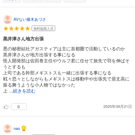
怪人開発部の黒井津さん（単話版）第14話
132
円 (税込)
カート
完結
AVない榎木あづさ
試し読み
無料版購入済
あらすじを表示する
黒井津さん地方出張
怪人開発部の黒井津さん（単話版）第15話
悪の秘密結社アガスティアは主に首都圏で活動しているのか
132
円 (税込)
黒井津さんが地方出張する事になる
カート
怪人開発部は佐田巻主任やウルフ君に任せて旅先で羽を伸ばそ
完結
うとするも
試し読み
上司である幹部メギストスも一緒に出張する事になる
あらすじを表示する
戦々恐々としながらもメギストスは移動中や出張先で居丈高に
振る舞うような小人物ではなかった
怪人開発部の黒井津さん（単話版）第16話
上
...続きを読む
132
円 (税込)
カート
完結
2025年09月21日
0
試し読み
あらすじを表示する
nao
怪人開発部の黒井津さん（単話版）第17話