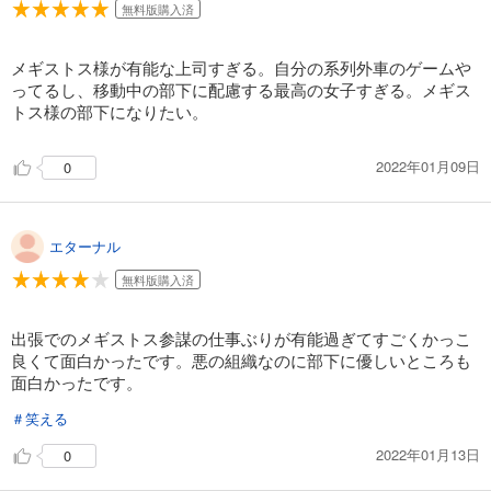
無料版購入済
132
円 (税込)
カート
完結
メギストス様が有能な上司すぎる。自分の系列外車のゲームや
試し読み
ってるし、移動中の部下に配慮する最高の女子すぎる。メギス
あらすじを表示する
トス様の部下になりたい。
怪人開発部の黒井津さん（単話版）第18話
2022年01月09日
0
132
円 (税込)
カート
完結
試し読み
エターナル
あらすじを表示する
無料版購入済
怪人開発部の黒井津さん（単話版）第19話
132
円 (税込)
出張でのメギストス参謀の仕事ぶりが有能過ぎてすごくかっこ
カート
完結
良くて面白かったです。悪の組織なのに部下に優しいところも
面白かったです。
試し読み
あらすじを表示する
＃笑える
怪人開発部の黒井津さん（単話版）第20話
2022年01月13日
0
132
円 (税込)