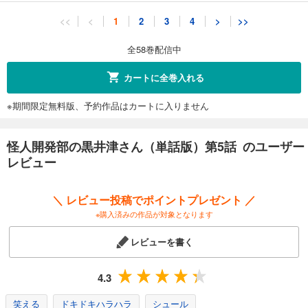
怪人開発部の黒井津さん（単話版）第11話
<<
<
1
2
3
4
>
>>
132
円 (税込)
カート
全58巻配信中
完結
試し読み
カートに全巻入れる
あらすじを表示する
※期間限定無料版、予約作品はカートに入りません
怪人開発部の黒井津さん（単話版）第12話
132
円 (税込)
カート
怪人開発部の黒井津さん（単話版）第5話 のユーザー
完結
レビュー
試し読み
あらすじを表示する
＼ レビュー投稿でポイントプレゼント ／
怪人開発部の黒井津さん（単話版）第13話
※購入済みの作品が対象となります
132
円 (税込)
カート
レビューを書く
完結
試し読み
4.3
あらすじを表示する
笑える
ドキドキハラハラ
シュール