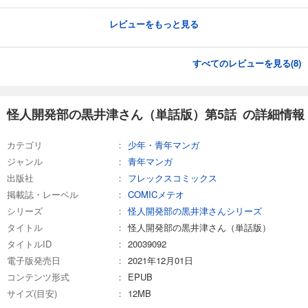
完結
試し読み
レビューをもっと見る
あらすじを表示する
怪人開発部の黒井津さん（単話版）第23話
すべてのレビューを見る(
8
)
165
円 (税込)
カート
完結
怪人開発部の黒井津さん（単話版）第5話 の詳細情報
試し読み
あらすじを表示する
カテゴリ
少年・青年マンガ
怪人開発部の黒井津さん（単話版）第24話
ジャンル
青年マンガ
出版社
165
フレックスコミックス
円 (税込)
カート
掲載誌・レーベル
COMICメテオ
完結
シリーズ
怪人開発部の黒井津さんシリーズ
試し読み
タイトル
怪人開発部の黒井津さん（単話版）
あらすじを表示する
タイトルID
20039092
怪人開発部の黒井津さん（単話版）第25話
電子版発売日
2021年12月01日
165
コンテンツ形式
EPUB
円 (税込)
カート
サイズ(目安)
12MB
完結