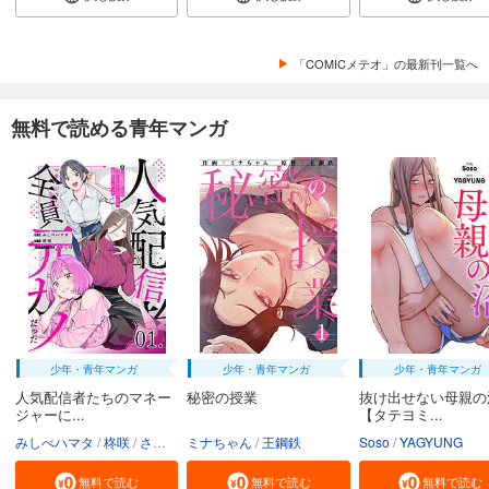
165
円 (税込)
カート
完結
「COMICメテオ」の最新刊一覧へ
試し読み
あらすじを表示する
無料で読める青年マンガ
怪人開発部の黒井津さん（単話版）第39話
165
円 (税込)
カート
完結
試し読み
あらすじを表示する
怪人開発部の黒井津さん（単話版）第40話
165
円 (税込)
カート
完結
少年・青年マンガ
少年・青年マンガ
少年・青年マンガ
人気配信者たちのマネー
秘密の授業
抜け出せない母親の
試し読み
ジャーに...
【タテヨミ...
あらすじを表示する
みしべハマタ
柊咲
さかむけ
ミナちゃん
王鋼鉄
Soso
YAGYUNG
怪人開発部の黒井津さん（単話版）第41話
無料で読む
無料で読む
無料で読む