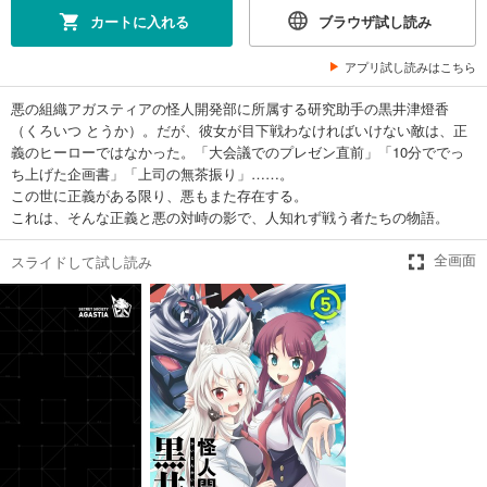
カートに入れる
ブラウザ試し読み
アプリ試し読みはこちら
悪の組織アガスティアの怪人開発部に所属する研究助手の黒井津燈香
（くろいつ とうか）。だが、彼女が目下戦わなければいけない敵は、正
義のヒーローではなかった。「大会議でのプレゼン直前」「10分ででっ
ち上げた企画書」「上司の無茶振り」……。
この世に正義がある限り、悪もまた存在する。
これは、そんな正義と悪の対峙の影で、人知れず戦う者たちの物語。
スライドして試し読み
全画面