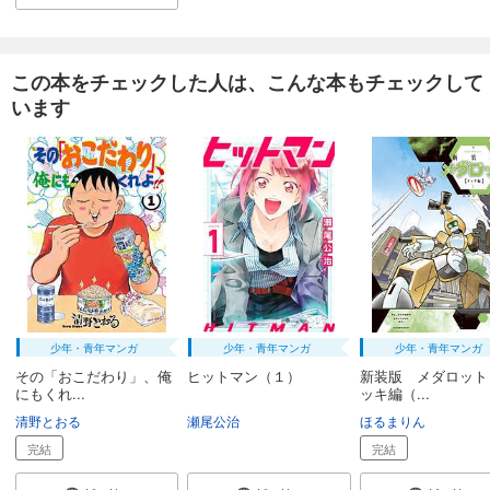
怪人開発部の黒井津さん（単話版）第32話
165
円 (税込)
この本をチェックした人は、こんな本もチェックして
カート
完結
います
試し読み
あらすじを表示する
怪人開発部の黒井津さん（単話版）第33話
165
円 (税込)
カート
完結
試し読み
あらすじを表示する
怪人開発部の黒井津さん（単話版）第34話
少年・青年マンガ
少年・青年マンガ
少年・青年マンガ
その「おこだわり」、俺
ヒットマン（１）
新装版 メダロット
165
円 (税込)
カート
にもくれ...
ッキ編（...
完結
清野とおる
瀬尾公治
ほるまりん
試し読み
完結
完結
あらすじを表示する