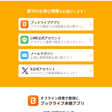
試し読み
あらすじを表示する
新刊やお得な情報
をお届けします！
怪人開発部の黒井津さん（単話版）第51話
165
ブックライブアプリ
円 (税込)
カート
アプリの通知でお得情報を受け取ろう！
完結
試し読み
LINE公式アカウント
アカウント連携で限定クーポンゲット！
あらすじを表示する
怪人開発部の黒井津さん（単話版）第52話
メールマガジン
お得な最新情報を受け取ろう！
165
円 (税込)
カート
完結
X公式アカウント
フォローして最新情報をチェック！
試し読み
あらすじを表示する
怪人開発部の黒井津さん（単話版）第53話
165
円 (税込)
カート
完結
試し読み