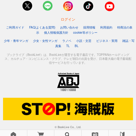
怪人開発部の黒井津さん（単話版）第57話
110
円 (税込)
カート
ログイン
完結
ご利用ガイド
FAQ(よくある質問)
お問い合わせ
採用情報
利用規約
特商法の表
示
個人情報保護方針
cookie等ポリシー
試し読み
あらすじを表示する
少年・青年マンガ
少女・女性マンガ
ラノベ
小説・文芸
ビジネス・実用
雑誌・写
真集
TL
BL
ブックライブ（BookLive!）は、BookLiveが運営する電子書店です。TOPPANホールディング
ス、カルチュア・コンビニエンス・クラブ、テレビ朝日の出資を受け、日本最大級の電子書籍配
信サービスを行っています。
© BookLive Co., Ltd.