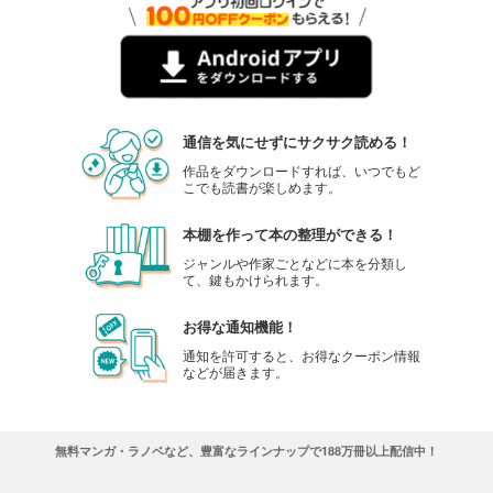
あらすじを表示する
怪人開発部の黒井津さん（単話版）第54話
165
円 (税込)
カート
完結
通信を気にせずにサクサク読める！
試し読み
あらすじを表示する
作品をダウンロードすれば、いつでもど
こでも読書が楽しめます。
怪人開発部の黒井津さん（単話版）第55話
165
本棚を作って本の整理ができる！
円 (税込)
カート
ジャンルや作家ごとなどに本を分類し
完結
て、鍵もかけられます。
試し読み
あらすじを表示する
お得な通知機能！
通知を許可すると、お得なクーポン情報
怪人開発部の黒井津さん（単話版）第56話
などが届きます。
165
円 (税込)
カート
完結
無料マンガ・ラノベなど、豊富なラインナップで188万冊以上配信中！
試し読み
あらすじを表示する