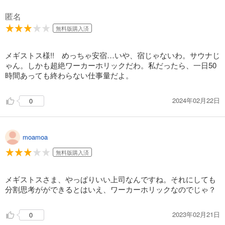
カート
完結
匿名
試し読み
無料版購入済
あらすじを表示する
怪人開発部の黒井津さん（単話版）番外編1
メギストス様!! めっちゃ安宿…いや、宿じゃないわ。サウナじ
ゃん。しかも超絶ワーカーホリックだわ。私だったら、一日50
132
円 (税込)
カート
時間あっても終わらない仕事量だよ。
完結
試し読み
2024年02月22日
0
あらすじを表示する
怪人開発部の黒井津さん（単話版）第21話
moamoa
165
円 (税込)
カート
無料版購入済
完結
試し読み
メギストスさま、やっぱりいい上司なんですね。それにしても
あらすじを表示する
分割思考がができるとはいえ、ワーカーホリックなのでじゃ？
怪人開発部の黒井津さん（単話版）第22話
165
円 (税込)
2023年02月21日
0
カート