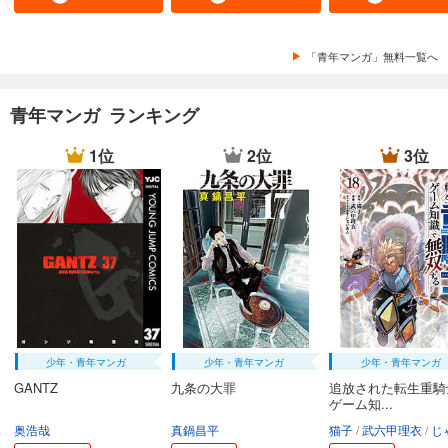
165
円 (税込)
カート
完結
「青年マンガ」無料一覧へ
試し読み
あらすじを表示する
青年マンガ ランキング
怪人開発部の黒井津さん（単話版）第42話
165
円 (税込)
1位
2位
3位
カート
完結
試し読み
あらすじを表示する
怪人開発部の黒井津さん（単話版）第43話
165
円 (税込)
カート
完結
試し読み
少年・青年マンガ
少年・青年マンガ
少年・青年マンガ
あらすじを表示する
GANTZ
九条の大罪
追放された転生重騎
怪人開発部の黒井津さん（単話版）第44話
ゲーム知...
奥浩哉
真鍋昌平
猫子
武六甲理衣
じゃい
165
円 (税込)
カート