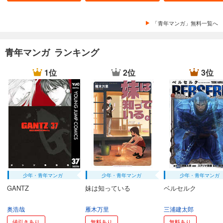
「青年マンガ」無料一覧へ
青年マンガ ランキング
1位
2位
3位
少年・青年マンガ
少年・青年マンガ
少年・青年マンガ
GANTZ
妹は知っている
ベルセルク
奥浩哉
雁木万里
三浦建太郎
値引きあり
無料あり
無料あり