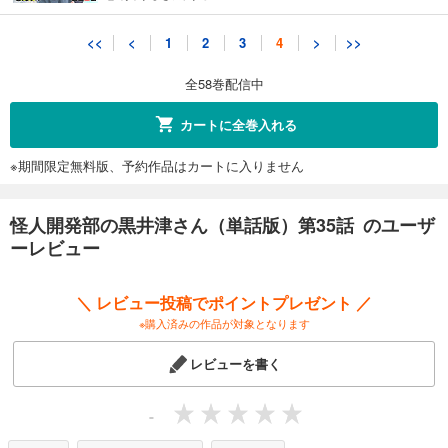
怪人開発部の黒井津さん（単話版）第40話
<<
<
1
2
3
4
>
>>
165
円 (税込)
カート
全58巻配信中
完結
試し読み
カートに全巻入れる
あらすじを表示する
※期間限定無料版、予約作品はカートに入りません
怪人開発部の黒井津さん（単話版）第41話
165
円 (税込)
カート
怪人開発部の黒井津さん（単話版）第35話 のユーザ
完結
ーレビュー
試し読み
あらすじを表示する
＼ レビュー投稿でポイントプレゼント ／
怪人開発部の黒井津さん（単話版）第42話
※購入済みの作品が対象となります
165
円 (税込)
カート
レビューを書く
完結
試し読み
-
あらすじを表示する