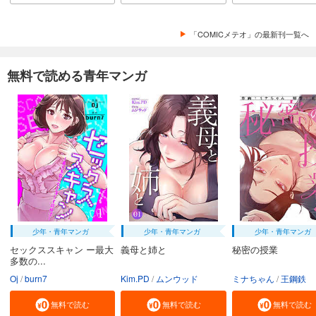
「COMICメテオ」の最新刊一覧へ
無料で読める青年マンガ
少年・青年マンガ
少年・青年マンガ
少年・青年マンガ
セックススキャン ー最大
義母と姉と
秘密の授業
多数の...
Oj
burn7
Kim.PD
ムンウッド
ミナちゃん
王鋼鉄
無料で読む
無料で読む
無料で読む