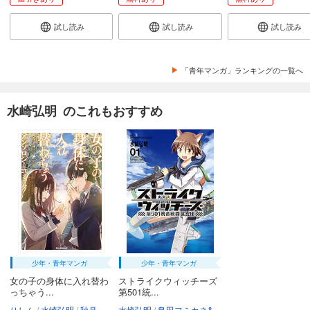
試し読み
試し読み
試し読み
「青年マンガ」ランキングの一覧へ
水崎弘明 のこれもおすすめ
少年・青年マンガ
少年・青年マンガ
女の子の身体に入れ替わ
ストライクウィッチーズ
っちゃう...
第501統...
りしん
水崎弘明
秋月蝶
うがつまつき
水崎弘明
島田フミカネ&ProjektKagonish
高保忠地下
檜山大輔