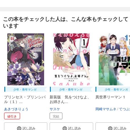
完結
試し読み
この本をチェックした人は、こんな本もチェックして
あらすじを表示する
います
怪人開発部の黒井津さん（単話版）第53話
165
円 (税込)
カート
完結
試し読み
あらすじを表示する
怪人開発部の黒井津さん（単話版）第54話
165
円 (税込)
カート
完結
少年・青年マンガ
少年・青年マンガ
少年・青年マンガ
試し読み
プリンセス・プリンシパ
新装版 気をつけなよ、
異世界リーマン 1
ル（１）...
お姉さん...
あらすじを表示する
あきづきりょう
サスケ
岡崎マサムネ
てつぶ
怪人開発部の黒井津さん（単話版）第55話
値引き
完結
165
円 (税込)
カート
試し読み
試し読み
試し読み
完結