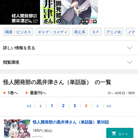
カート
完結
試し読み
あらすじを表示する
職業・ビジネス
ギャグ・コメディ
萌え系
ＳＦ
アニメ化
メデ
怪人開発部の黒井津さん（単話版）第28話
165
円 (税込)
カート
詳しい情報を見る
完結
試し読み
閲覧環境
あらすじを表示する
怪人開発部の黒井津さん（単話版）第29話
怪人開発部の黒井津さん（単話版） の一覧
165
円 (税込)
カート
1巻へ
最新刊へ
31～40件目
/
58件
完結
試し読み
<<
<
1
2
3
4
>
>>
あらすじを表示する
怪人開発部の黒井津さん（単話版）第30話
165
円 (税込)
カート