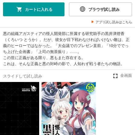
165
円 (税込)
カート
カートに入れる
ブラウザ試し読み
完結
アプリ試し読みはこちら
試し読み
あらすじを表示する
悪の組織アガスティアの怪人開発部に所属する研究助手の黒井津燈香
怪人開発部の黒井津さん（単話版）第25話
（くろいつ とうか）。だが、彼女が目下戦わなければいけない敵は、正
義のヒーローではなかった。「大会議でのプレゼン直前」「10分ででっ
165
円 (税込)
カート
ち上げた企画書」「上司の無茶振り」……。
完結
この世に正義がある限り、悪もまた存在する。
これは、そんな正義と悪の対峙の影で、人知れず戦う者たちの物語。
試し読み
あらすじを表示する
スライドして試し読み
全画面
怪人開発部の黒井津さん（単話版）第26話
165
円 (税込)
カート
完結
試し読み
あらすじを表示する
怪人開発部の黒井津さん（単話版）第27話
165
円 (税込)