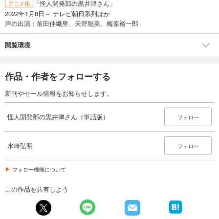
「怪人開発部の黒井津さん」
アニメ化
165
円 (税込)
2022年1月8日～ テレビ朝日系列ほか
カート
声の出演：前田佳織里、天野聡美、梅原裕一郎
完結
試し読み
閲覧環境
あらすじを表示する
怪人開発部の黒井津さん（単話版）第47話
作品・作者をフォローする
165
円 (税込)
カート
新刊やセール情報をお知らせします。
完結
試し読み
怪人開発部の黒井津さん（単話版）
フォロー
あらすじを表示する
怪人開発部の黒井津さん（単話版）第48話
水崎弘明
フォロー
165
円 (税込)
カート
完結
フォロー機能について
試し読み
この作品を共有しよう
あらすじを表示する
怪人開発部の黒井津さん（単話版）第49話