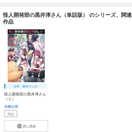
165
円 (税込)
カート
完結
怪人開発部の黒井津さん（単話版） のシリーズ、関連
試し読み
作品
あらすじを表示する
怪人開発部の黒井津さん（単話版）第50話
165
円 (税込)
カート
完結
試し読み
あらすじを表示する
怪人開発部の黒井津さん（単話版）第51話
165
円 (税込)
少年・青年マンガ
カート
怪人開発部の黒井津さん
完結
（１）
試し読み
水崎弘明
あらすじを表示する
完結
怪人開発部の黒井津さん（単話版）第52話
試し読み
165
円 (税込)
カート