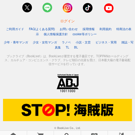
ログイン
ご利用ガイド
FAQ(よくある質問)
お問い合わせ
採用情報
利用規約
特商法の表
示
個人情報保護方針
cookie等ポリシー
少年・青年マンガ
少女・女性マンガ
ラノベ
小説・文芸
ビジネス・実用
雑誌・写
真集
TL
BL
ブックライブ（BookLive!）は、BookLiveが運営する電子書店です。TOPPANホールディング
ス、カルチュア・コンビニエンス・クラブ、テレビ朝日の出資を受け、日本最大級の電子書籍配
信サービスを行っています。
© BookLive Co., Ltd.