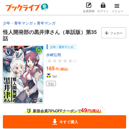
怪人開発部の黒井津さん（単話版）第21話
165
円 (税込)
会員登録
ログイン
メニュー
カート
完結
少年・青年マンガ
青年マンガ
試し読み
怪人開発部の黒井津さん（単話版）第35
あらすじを表示する
フォロー
話
怪人開発部の黒井津さん（単話版）第22話
少年・青年マンガ
165
円 (税込)
カート
水崎弘明
完結
-
(0)
165
試し読み
円 (税込)
あらすじを表示する
0
pt
怪人開発部の黒井津さん（単話版）第23話
完結
165
円 (税込)
カート
完結
49
試し読み
新規会員70%OFFクーポンで
円(税込)
あらすじを表示する
今すぐ購入
怪人開発部の黒井津さん（単話版）第24話