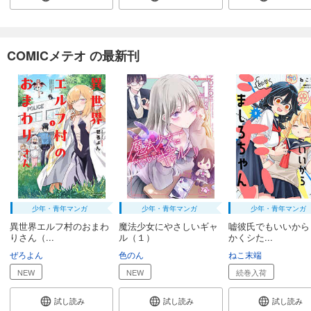
試し読み
あらすじを表示する
COMICメテオ の最新刊
怪人開発部の黒井津さん（単話版）第56話
165
円 (税込)
カート
完結
試し読み
あらすじを表示する
怪人開発部の黒井津さん（単話版）第57話
110
円 (税込)
カート
完結
少年・青年マンガ
少年・青年マンガ
少年・青年マンガ
試し読み
異世界エルフ村のおまわ
魔法少女にやさしいギャ
嘘彼氏でもいいから
あらすじを表示する
りさん（...
ル（１）
かくシた...
ぜろよん
色のん
ねこ末端
NEW
NEW
続巻入荷
試し読み
試し読み
試し読み