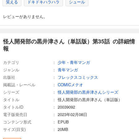
笑える
ドキドキハラハラ
シュール
怪人開発部の黒井津さん（単話版）第43話
165
円 (税込)
レビューがありません。
カート
完結
試し読み
あらすじを表示する
怪人開発部の黒井津さん（単話版）第35話 の詳細情
報
怪人開発部の黒井津さん（単話版）第44話
165
円 (税込)
カート
カテゴリ
少年・青年マンガ
完結
ジャンル
青年マンガ
試し読み
出版社
フレックスコミックス
あらすじを表示する
掲載誌・レーベル
COMICメテオ
シリーズ
怪人開発部の黒井津さんシリーズ
怪人開発部の黒井津さん（単話版）第45話
タイトル
怪人開発部の黒井津さん（単話版）
165
円 (税込)
カート
タイトルID
20039092
完結
電子版発売日
2023年02月08日
試し読み
コンテンツ形式
EPUB
あらすじを表示する
サイズ(目安)
20MB
怪人開発部の黒井津さん（単話版）第46話