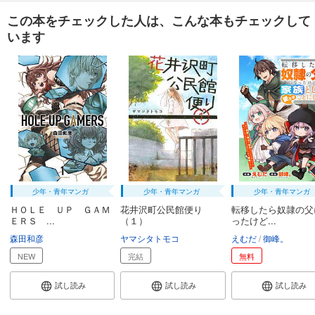
この本をチェックした人は、こんな本もチェックして
います
少年・青年マンガ
少年・青年マンガ
少年・青年マンガ
ＨＯＬＥ ＵＰ ＧＡＭ
花井沢町公民館便り
転移したら奴隷の父
ＥＲＳ ...
（１）
ったけど...
森田和彦
ヤマシタトモコ
えむだ
御峰。
NEW
完結
無料
試し読み
試し読み
試し読み