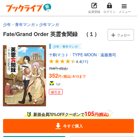
会員登録
ログイン
メニュー
少年・青年マンガ
少年マンガ
Fate/Grand Order 英霊食聞録 （１）
フォロー
少年・青年マンガ
十駒マコト
/
TYPE-MOON
/
遠藤雅司
4.4
(11)
704円 (税込)
352
円 (税込)
8/13まで
1
pt
値引き
105
新規会員70%OFFクーポンで
円(税込)
今すぐ購入