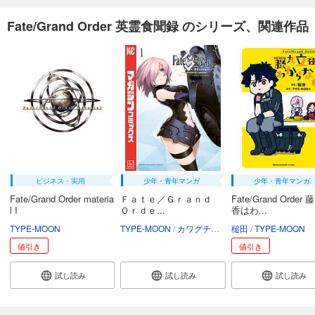
Fate/Grand Order 英霊食聞録 のシリーズ、関連作品
ビジネス・実用
少年・青年マンガ
少年・青年マンガ
Fate/Grand Order materia
Ｆａｔｅ／Ｇｒａｎｄ
Fate/Grand Order
l I
Ｏｒｄｅ...
香はわ...
TYPE-MOON
TYPE-MOON
カワグチタケシ
槌田
TYPE-MOON
値引き
値引き
試し読み
試し読み
試し読み