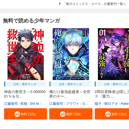
「角川コミックス・エース」の最新刊一覧へ
無料で読める少年マンガ
少年・青年マンガ
少年・青年マンガ
少年・青年マンガ
神血の救世主～0.000000
俺だけ最強超越者～全世
2周目冒険者は隠し
01％を引...
界のチー...
ス〈重力...
江藤俊司
疾狼
3rd Ie
Studio No.9
江藤俊司
フウワイ
土田健太
猫子
3rd Ie
朝日アオ
maruco
HykeC
St
無料で読む
無料で読む
無料で読む