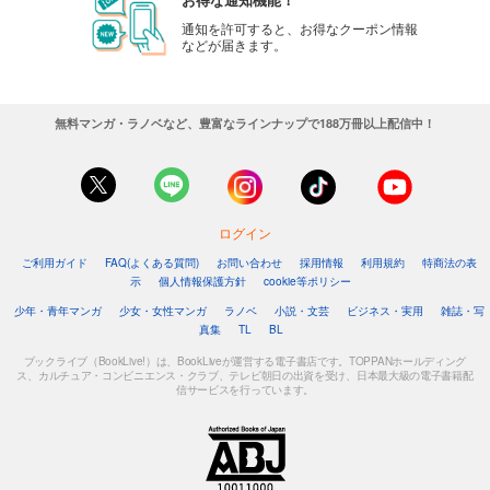
通知を許可すると、お得なクーポン情報
などが届きます。
無料マンガ・ラノベなど、豊富なラインナップで188万冊以上配信中！
ログイン
ご利用ガイド
FAQ(よくある質問)
お問い合わせ
採用情報
利用規約
特商法の表
示
個人情報保護方針
cookie等ポリシー
少年・青年マンガ
少女・女性マンガ
ラノベ
小説・文芸
ビジネス・実用
雑誌・写
真集
TL
BL
ブックライブ（BookLive!）は、BookLiveが運営する電子書店です。TOPPANホールディング
ス、カルチュア・コンビニエンス・クラブ、テレビ朝日の出資を受け、日本最大級の電子書籍配
信サービスを行っています。