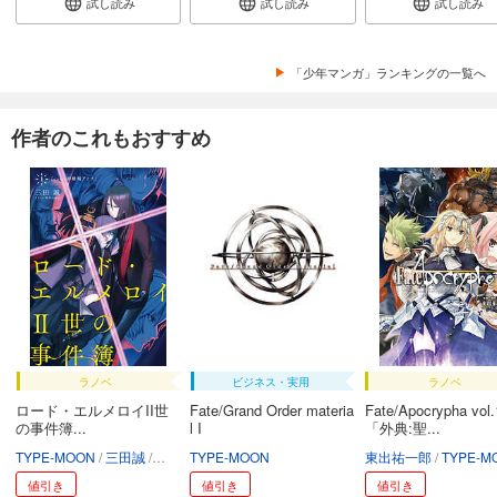
試し読み
試し読み
試し読み
「少年マンガ」ランキングの一覧へ
作者のこれもおすすめ
ラノベ
ビジネス・実用
ラノベ
ロード・エルメロイII世
Fate/Grand Order materia
Fate/Apocrypha vol.
の事件簿...
l I
「外典:聖...
TYPE-MOON
三田誠
坂本みねぢ
TYPE-MOON
東出祐一郎
TYPE-MO
値引き
値引き
値引き