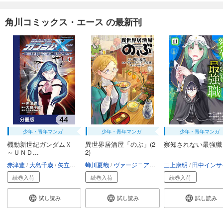
角川コミックス・エース の最新刊
少年・青年マンガ
少年・青年マンガ
少年・青年マンガ
機動新世紀ガンダムＸ
異世界居酒屋「のぶ」(2
察知されない最強職
～ＵＮＤ...
2)
赤津豊
大島千歳
矢立肇・富野由悠季
蝉川夏哉
ヴァージニア二等兵
三上康明
転
田中インサイ
続巻入荷
続巻入荷
続巻入荷
試し読み
試し読み
試し読み