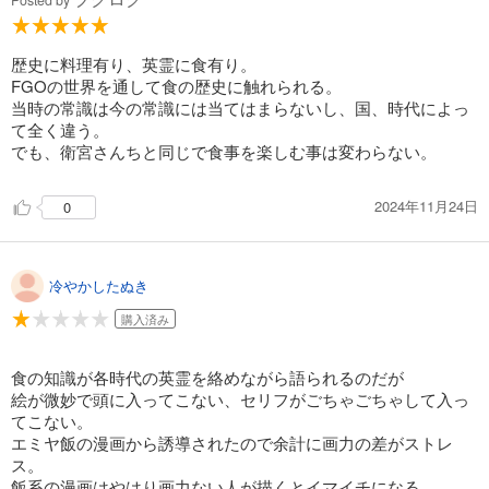
歴史に料理有り、英霊に食有り。
FGOの世界を通して食の歴史に触れられる。
当時の常識は今の常識には当てはまらないし、国、時代によっ
て全く違う。
でも、衛宮さんちと同じで食事を楽しむ事は変わらない。
2024年11月24日
0
冷やかしたぬき
購入済み
食の知識が各時代の英霊を絡めながら語られるのだが
絵が微妙で頭に入ってこない、セリフがごちゃごちゃして入っ
てこない。
エミヤ飯の漫画から誘導されたので余計に画力の差がストレ
ス。
飯系の漫画はやはり画力ない人が描くとイマイチになる。