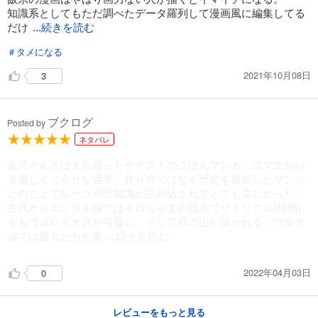
知識系としてもただ調べたデータ羅列して漫画風に編集してる
だけ
...続きを読む
＃タメになる
2021年10月08日
3
ブクログ
Posted by
ネタバレ
衛宮さんとはまた違ったテイストのごはんマンガ。ロマニがい
る優しくて幸せな世界。作り方ではなく歴史を重視したマンガ
とのことでルーツや豆知識が詰め込まれてとても楽しかった。
古代オリエンタル編ではネロちゃまの指示でサイリウム(松明)
をもつダレイオスが可愛い。そして屍の山が築かれる。ウルク
編では藤丸たちが麦
...続きを読む
2022年04月03日
0
レビューをもっと見る