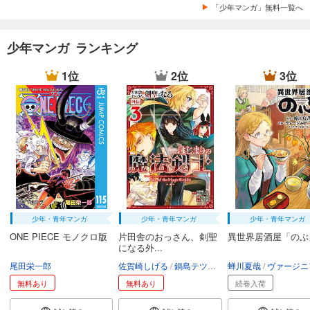
「少年マンガ」無料一覧へ
少年マンガ ランキング
1位
2位
3位
少年・青年マンガ
少年・青年マンガ
少年・青年マンガ
ONE PIECE モノクロ版
片田舎のおっさん、剣聖
異世界居酒屋「のぶ
になる外...
尾田栄一郎
佐賀崎しげる
鍋島テツヒロ
蝉川夏哉
空路恵
渡辺樹
ヴァージニア二
無料あり
無料あり
続巻入荷