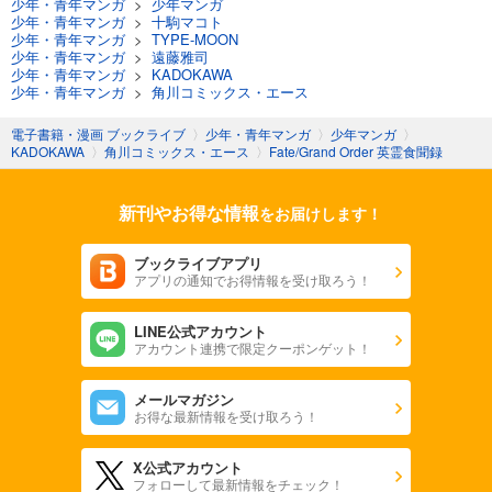
少年・青年マンガ
>
少年マンガ
少年・青年マンガ
>
十駒マコト
少年・青年マンガ
>
TYPE-MOON
少年・青年マンガ
>
遠藤雅司
少年・青年マンガ
>
KADOKAWA
少年・青年マンガ
>
角川コミックス・エース
電子書籍・漫画 ブックライブ
〉
少年・青年マンガ
〉
少年マンガ
〉
KADOKAWA
〉
角川コミックス・エース
〉
Fate/Grand Order 英霊食聞録
新刊やお得な情報
をお届けします！
ブックライブアプリ
アプリの通知でお得情報を受け取ろう！
LINE公式アカウント
アカウント連携で限定クーポンゲット！
メールマガジン
お得な最新情報を受け取ろう！
X公式アカウント
フォローして最新情報をチェック！