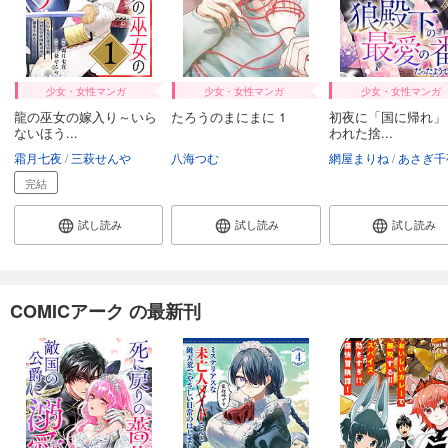
少女・女性マンガ
少女・女性マンガ
少女・女性マンガ
龍の巫女の嫁入り～いら
たろうのまにまに 1
初夜に「国に帰れ」
ないほう...
われた捨...
霜月七夜
三萩せんや
八海つむ
網屋まりね
あさぎ千夜
完結
試し読み
試し読み
試し読み
COMICアーク の最新刊