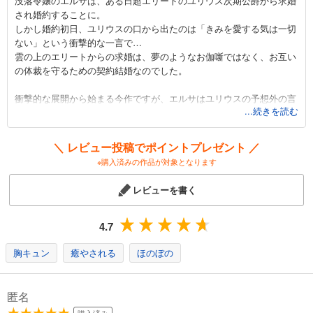
没落令嬢のエルサは、ある日超エリートのユリウス次期公爵から求婚
され婚約することに。
しかし婚約初日、ユリウスの口から出たのは「きみを愛する気は一切
ない」という衝撃的な一言で…
雲の上のエリートからの求婚は、夢のようなお伽噺ではなく、お互い
の体裁を守るための契約結婚なのでした。
衝撃的な展開から始まる今作ですが、エルサはユリウスの予想外の言
...続きを読む
葉に臆することもなく、持ち前の明るさで真っすぐにユリウスに向き
合います。
その様子がとにかく愛らしい…！ユリウスのために食事を準備した
＼ レビュー投稿でポイントプレゼント ／
り、誕生日プレゼントを用意したり…常に笑顔で前向きな彼女の様子
※購入済みの作品が対象となります
に、読んでいるだけで心が洗われる気分です。
レビューを書く
読者より間近でその様子を見ているユリウスも、もちろん例外ではあ
りません。彼女の明るさにユリウスの心も少しずつ動かされ、鉄仮面
の下にはそんな表情を隠してたのか！と思うほど様々な表情を彼女に
4.7
見せるようになるのです。貴重なデレシーンは必見です！
胸キュン
癒やされる
ほのぼの
思わず背中を押したくなるような、真反対な二人が少しずつ、少しず
つ近づいていく様子をぜひご覧ください！
匿名