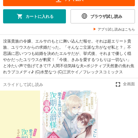
試し読み
あらすじを表示する
カートに入れる
ブラウザ試し読み
「きみを愛する気はない」と言った次期公爵様がなぜか溺愛してきます（単話版）第15話
アプリ試し読みはこちら
165
円 (税込)
カート
没落貴族の令嬢、エルサのもとに舞い込んだ報せ。それは超エリート貴
族、ユリウスからの求婚だった。「そんなご立派な方がなぜ私と？」不
試し読み
思議に思いつつも結婚を決めたエルサだが、挙式後、それまで優しく穏
あらすじを表示する
やかだったユリウスが豹変！「今後、きみを愛するつもりは一切ない」
と冷たい声で告げてきて!? 人間不信気味な夫×ポジティブ天然妻の焦れ焦
「きみを愛する気はない」と言った次期公爵様がなぜか溺愛してきます（単話版）第16話
れラブコメディ♪ (C)水埜なつ (C)三沢ケイ／フレックスコミックス
165
円 (税込)
カート
スライドして試し読み
全画面
試し読み
あらすじを表示する
「きみを愛する気はない」と言った次期公爵様がなぜか溺愛してきます（単話版）第17話
165
円 (税込)
カート