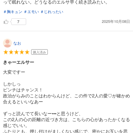
って眠れない。どうなるのエルサ早く続き読みたい。
＃胸キュン
＃エモい
＃じれったい
2025年10月08日
7
なお
購入済み
きゃーエルサー
大変ですー
しかしっ
ピンチはチャンス！
政治がらみのことはわからんけど、この件で2人の愛♡が確かめ
合えるといいなあー
ずっと読んでて長いなー•••と思うけど、
この2人の心の距離の近づき方は、こちらの心があったかくなる
感じでいい。
ふたりとも、押し付けがましくない感じで、密かにお互いを思