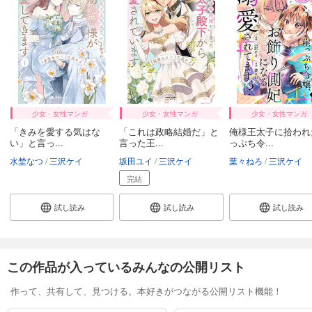
少女・女性マンガ
少女・女性マンガ
少女・女性マンガ
「きみを愛する気はな
「これは政略結婚だ」と
俺様王太子に拾われ
い」と言っ...
言った王...
っぷち令...
水埜なつ
三沢ケイ
坂田ユイ
三沢ケイ
葉々ねろ
三沢ケイ
完結
試し読み
試し読み
試し読み
この作品が入っているみんなの公開リスト
作って、共有して、見つける。本好きがつながる公開リスト機能！