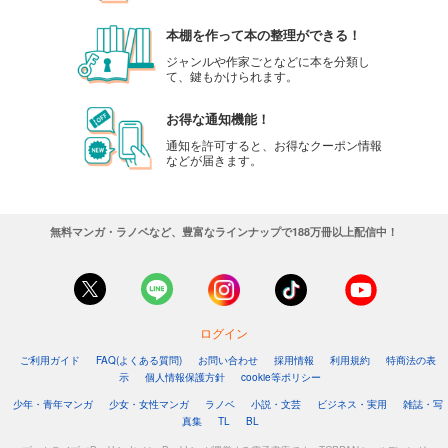
本棚を作って本の整理ができる！
ジャンルや作家ごとなどに本を分類し
て、鍵もかけられます。
お得な通知機能！
通知を許可すると、お得なクーポン情報
などが届きます。
無料マンガ・ラノベなど、豊富なラインナップで188万冊以上配信中！
ログイン
ご利用ガイド
FAQ(よくある質問)
お問い合わせ
採用情報
利用規約
特商法の表
示
個人情報保護方針
cookie等ポリシー
少年・青年マンガ
少女・女性マンガ
ラノベ
小説・文芸
ビジネス・実用
雑誌・写
真集
TL
BL