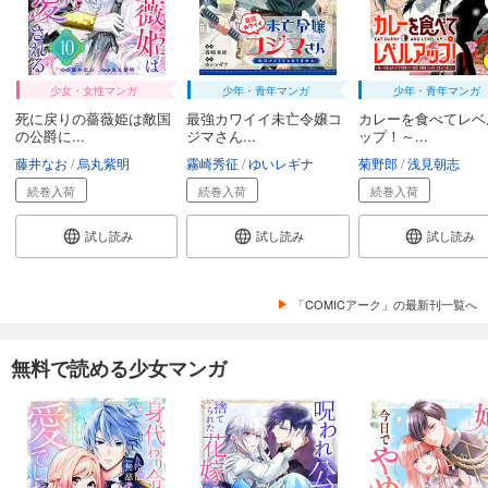
少女・女性マンガ
少年・青年マンガ
少年・青年マンガ
死に戻りの薔薇姫は敵国
最強カワイイ未亡令嬢コ
カレーを食べてレベ
の公爵に...
ジマさん...
ップ！～...
藤井なお
烏丸紫明
霧崎秀征
ゆいレギナ
菊野郎
浅見朝志
続巻入荷
続巻入荷
続巻入荷
試し読み
試し読み
試し読み
「COMICアーク」の最新刊一覧へ
無料で読める少女マンガ