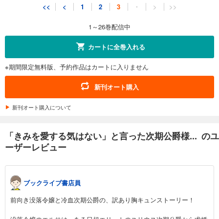
<<
<
1
2
3
・
>
>>
1～26巻配信中
カートに全巻入れる
※期間限定無料版、予約作品はカートに入りません
新刊オート購入
新刊オート購入について
「きみを愛する気はない」と言った次期公爵様... のユ
ーザーレビュー
ブックライブ書店員
前向き没落令嬢と冷血次期公爵の、訳あり胸キュンストーリー！