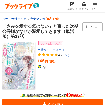
会員登録
ログイン
メニュー
試し読み
あらすじを表示する
少女・女性マンガ
少女マンガ
17位
「きみを愛する気はない」と言った次期公爵様がなぜか溺愛してきます（単話版）第12話
「きみを愛する気はない」と言った次期
フォロー
165
円 (税込)
公爵様がなぜか溺愛してきます（単話
カート
版）第23話
試し読み
少女・女性マンガ
あらすじを表示する
水埜なつ
/
三沢ケイ
4.7
(156)
「きみを愛する気はない」と言った次期公爵様がなぜか溺愛してきます（単話版）第13話
165
円 (税込)
165
円 (税込)
カート
0
pt
試し読み
あらすじを表示する
「きみを愛する気はない」と言った次期公爵様がなぜか溺愛してきます（単話版）第14話
49
新規会員70%OFFクーポンで
円(税込)
165
円 (税込)
カート
今すぐ購入