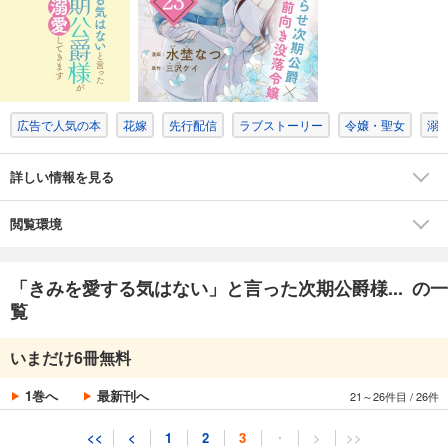
試し読み
あらすじを表示する
「きみを愛する気はない」と言った次期公爵様がなぜか溺愛してきます（単話版）第18話
165
円 (税込)
カート
広告で人気の本
花嫁
先行配信
ラブストーリー
令嬢・聖女
溺
試し読み
あらすじを表示する
詳しい情報を見る
「きみを愛する気はない」と言った次期公爵様がなぜか溺愛してきます（単話版）第19話
閲覧環境
165
円 (税込)
カート
「きみを愛する気はない」と言った次期公爵様... の一
試し読み
覧
あらすじを表示する
「きみを愛する気はない」と言った次期公爵様がなぜか溺愛してきます（単話版）第20話
いまだけ6冊無料
165
円 (税込)
カート
1巻へ
最新刊へ
21～26件目
/
26件
試し読み
<<
<
1
2
3
・
>
>>