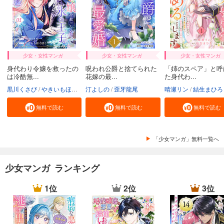
少女・女性マンガ
少女・女性マンガ
少女・女性マンガ
身代わり令嬢を救ったの
呪われ公爵と捨てられた
「姉のスペア」と呼
は冷酷無...
花嫁の最...
た身代わ...
黒川くさび
やきいもほくほく
汀よしの
歪牙龍尾
晴瀬リン
結生まひろ
無料で読む
無料で読む
無料で読む
「少女マンガ」無料一覧へ
少女マンガ ランキング
1位
2位
3位