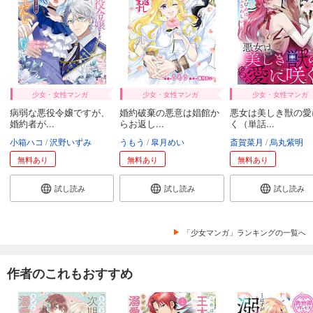
少女・女性マンガ
少女・女性マンガ
少女・女性マンガ
病弱な悪役令嬢ですが、
婚約破棄の悪意は娼館か
悪女は美しき獣の愛
婚約者が...
らお返し...
く（単話...
小箱ハコ
沢野いずみ
うもう
皐月めい
斎賀菜月
烏丸紫明
無料あり
無料あり
無料あり
試し読み
試し読み
試し読み
「少女マンガ」ランキングの一覧へ
作者のこれもおすすめ