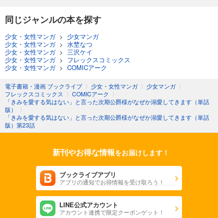
同じジャンルの本を探す
少女・女性マンガ
>
少女マンガ
少女・女性マンガ
>
水埜なつ
少女・女性マンガ
>
三沢ケイ
少女・女性マンガ
>
フレックスコミックス
少女・女性マンガ
>
COMICアーク
電子書籍・漫画 ブックライブ
〉
少女・女性マンガ
〉
少女マンガ
〉
フレックスコミックス
〉
COMICアーク
〉
「きみを愛する気はない」と言った次期公爵様がなぜか溺愛してきます（単話
版）
〉
「きみを愛する気はない」と言った次期公爵様がなぜか溺愛してきます（単話
版）第23話
新刊やお得な情報
をお届けします！
ブックライブアプリ
アプリの通知でお得情報を受け取ろう！
LINE公式アカウント
アカウント連携で限定クーポンゲット！