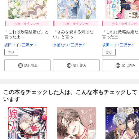
少女・女性マンガ
少女・女性マンガ
少女・女性マンガ
「これは政略結婚だ」と
「きみを愛する気はな
「これは政略結婚だ
言った王...
い」と言っ...
言った王...
坂田ユイ
三沢ケイ
水埜なつ
三沢ケイ
坂田ユイ
三沢ケイ
完結
完結
試し読み
試し読み
試し読み
この本をチェックした人は、こんな本もチェックして
います