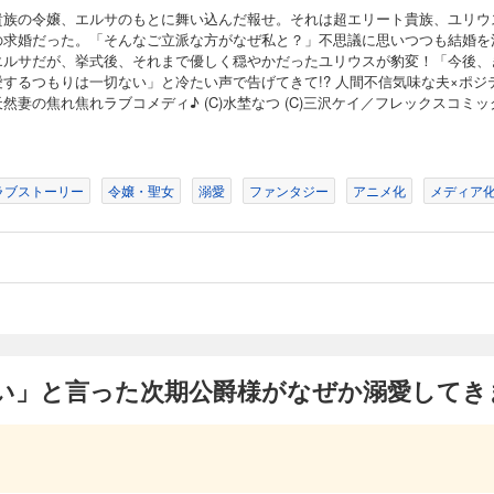
はない」と言った次期公爵様がなぜか溺愛してきます（単話版）第18話
貴族の令嬢、エルサのもとに舞い込んだ報せ。それは超エリート貴族、ユリウ
の求婚だった。「そんなご立派な方がなぜ私と？」不思議に思いつつも結婚を
エルサだが、挙式後、それまで優しく穏やかだったユリウスが豹変！「今後、
ルサのもとに舞い込んだ報せ。それは超エリート貴族、ユリウスからの求婚だった
愛するつもりは一切ない」と冷たい声で告げてきて!? 人間不信気味な夫×ポジ
と？」不思議に思いつつも結婚を決めたエルサだが、挙式後、それまで優しく穏や
然妻の焦れ焦れラブコメディ♪ (C)水埜なつ (C)三沢ケイ／フレックスコミッ
後、きみを愛するつもりは一切ない」と冷たい声で告げてきて!? こじらせ次期公爵
コメディ♪ (C)水埜なつ (C)三沢ケイ／フレックスコミックス
ラブストーリー
令嬢・聖女
溺愛
ファンタジー
アニメ化
メディア
はない」と言った次期公爵様がなぜか溺愛してきます（単話版）第19話
ルサのもとに舞い込んだ報せ。それは超エリート貴族、ユリウスからの求婚だった
と？」不思議に思いつつも結婚を決めたエルサだが、挙式後、それまで優しく穏や
後、きみを愛するつもりは一切ない」と冷たい声で告げてきて!? こじらせ次期公爵
コメディ♪ (C)水埜なつ (C)三沢ケイ／フレックスコミックス
い」と言った次期公爵様がなぜか溺愛してき
はない」と言った次期公爵様がなぜか溺愛してきます（単話版）第20話
ルサのもとに舞い込んだ報せ。それは超エリート貴族、ユリウスからの求婚だった
と？」不思議に思いつつも結婚を決めたエルサだが、挙式後、それまで優しく穏や
後、きみを愛するつもりは一切ない」と冷たい声で告げてきて!? 人間不信気味な夫