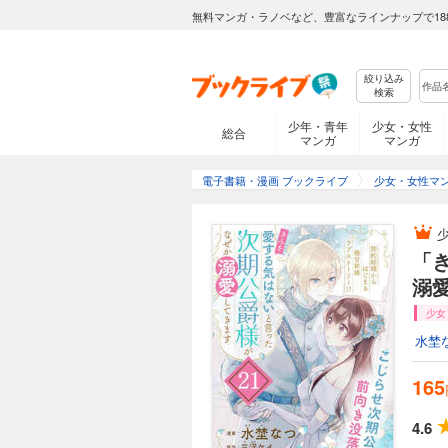
無料マンガ・ラノベなど、豊富なラインナップで18
没落貴族の令嬢、エ
ご立派な方がなぜ私
リウスが豹変！「今
落令嬢の焦れ焦れラブ
絞り込み
検索
少年・青年
少女・女性
「きみを愛する気
総合
マンガ
マンガ
165円 (税込)
電子書籍・漫画 ブックライブ
少女・女性マ
没落貴族の令嬢、エ
ご立派な方がなぜ私
リウスが豹変！「今
落令嬢の焦れ焦れラブ
「
溺
「きみを愛する気
少女
165円 (税込)
水埜
没落貴族の令嬢、エ
ご立派な方がなぜ私
165
リウスが豹変！「今
落令嬢の焦れ焦れラブ
4.6