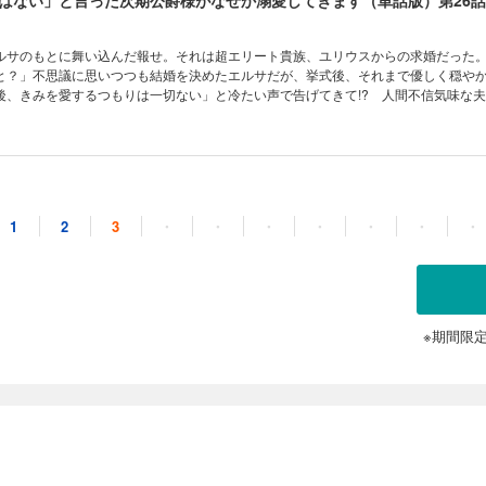
はない」と言った次期公爵様がなぜか溺愛してきます（単話版）第26話
ルサのもとに舞い込んだ報せ。それは超エリート貴族、ユリウスからの求婚だった
と？」不思議に思いつつも結婚を決めたエルサだが、挙式後、それまで優しく穏や
後、きみを愛するつもりは一切ない」と冷たい声で告げてきて!? 人間不信気味な夫
ブコメディ♪ (C)水埜なつ (C)三沢ケイ／フレックスコミックス
1
2
3
・
・
・
・
・
・
・
※期間限