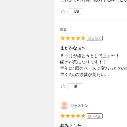
128
匿名
購入済み
まだかなぁ〜
５ヶ月が経とうとしてます〜！
続きが気になります！！
半年に1回のペースに変わったのか
早く2人の溺愛が見たい…
15
ジャスミン
購入済み
和みました