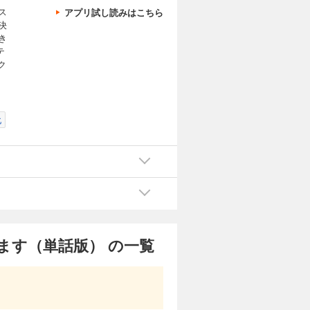
ス
アプリ試し読みはこちら
カートに入れる
決
き
。「そんな
テ
試し読み
かだったユ
ク
×前向き没
化
カートに入れる
。「そんな
試し読み
かだったユ
×前向き没
ます（単話版） の一覧
カートに入れる
。「そんな
試し読み
かだったユ
×ポジティ