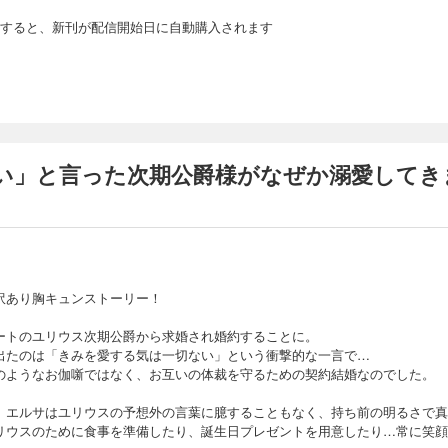
すると、新刊が配信開始日に自動購入されます
い」と言った次期公爵様がなぜか溺愛してきま
訳あり胸キュンストーリー！
ートのユリウス次期公爵から求婚され婚約することに。
出たのは「きみを愛する気は一切ない」という衝撃的な一言で…
のようなお伽噺ではなく、お互いの体裁を守るための契約結婚なのでした。
、エルサはユリウスの予想外の言葉に臆することもなく、持ち前の明るさで真
リウスのために食事を準備したり、誕生日プレゼントを用意したり…常に笑顔