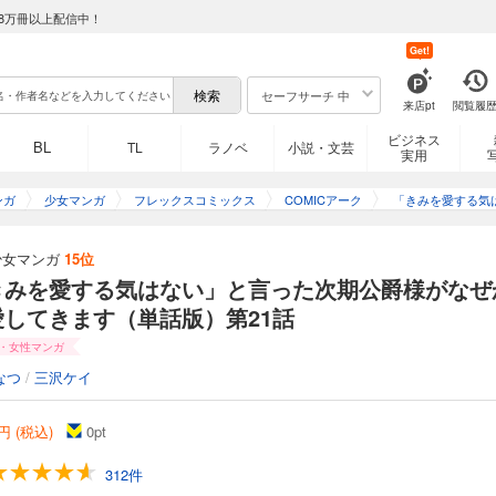
8万冊以上配信中！
ルサのもとに舞い込んだ報せ。それは超エリート貴族、ユリウスからの求婚だった
と？」不思議に思いつつも結婚を決めたエルサだが、挙式後、それまで優しく穏や
Get!
後、きみを愛するつもりは一切ない」と冷たい声で告げてきて!? こじらせ次期公爵
コメディ♪ (C)水埜なつ (C)三沢ケイ／フレックスコミックス
セーフサーチ 中
来店pt
閲覧履
ビジネス
はない」と言った次期公爵様がなぜか溺愛してきます（単話版）第16話
BL
TL
ラノベ
小説・文芸
実用
ンガ
少女マンガ
フレックスコミックス
COMICアーク
「きみを愛する気
ルサのもとに舞い込んだ報せ。それは超エリート貴族、ユリウスからの求婚だった
と？」不思議に思いつつも結婚を決めたエルサだが、挙式後、それまで優しく穏や
言った次期公爵様
後、きみを愛するつもりは一切ない」と冷たい声で告げてきて!? こじらせ次期公爵
愛してきます（
少女マンガ
15位
コメディ♪ (C)水埜なつ (C)三沢ケイ／フレックスコミックス
きみを愛する気はない」と言った次期公爵様がなぜ
愛してきます（単話版）第21話
はない」と言った次期公爵様がなぜか溺愛してきます（単話版）第17話
・女性マンガ
なつ
/
三沢ケイ
ルサのもとに舞い込んだ報せ。それは超エリート貴族、ユリウスからの求婚だった
と？」不思議に思いつつも結婚を決めたエルサだが、挙式後、それまで優しく穏や
後、きみを愛するつもりは一切ない」と冷たい声で告げてきて!? こじらせ次期公爵
円 (税込)
0
pt
コメディ♪ (C)水埜なつ (C)三沢ケイ／フレックスコミックス
312件