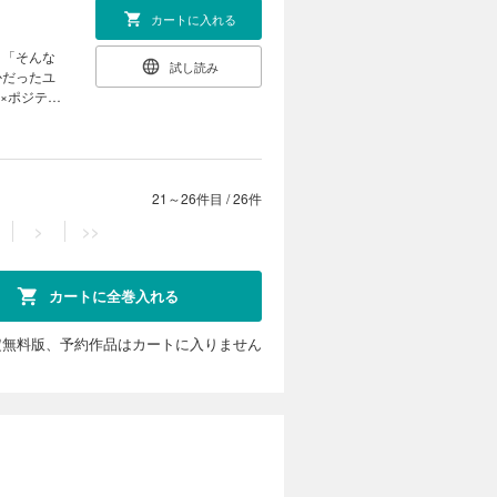
カートに入れる
。「そんな
試し読み
かだったユ
×ポジティ
21～26件目
/
26件
>
>>
カートに全巻入れる
定無料版、予約作品はカートに入りません