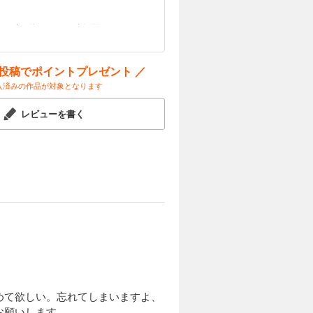
しずつ動かされ、鉄仮面の下にはそ
！
ー投稿でポイントプレゼント ／
入済みの作品が対象となります
レビューを書く
めて欲しい。忘れてしまいますよ、
お願いします。