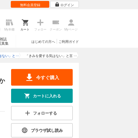
無料会員登録
ログイン
。「そんな
試し読み
かだったユ
×前向き没
歴
My本棚
カート
フォロー
クーポン
Myページ
雑誌
はじめての方へ
ご利用ガイド
写真集
カートに入れる
はない」と
「きみを愛する気はない」と言
。「そんな
試し読み
かだったユ
がなぜか溺
った次期公爵様がなぜか溺愛し
×前向き没
単話版）
てきます（単話版）第21話
今すぐ購入
か
カートに入れる
カートに入れる
。「そんな
試し読み
フォローする
かだったユ
×前向き没
ブラウザ試し読み