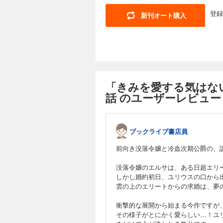
登録
新刊オート購入
「きみを愛する気はな
話 のユーザーレビュー
ブックライブ書店員
前向き没落令嬢と冷血次期公爵の、
没落令嬢のエルサは、ある日超エリ
しかし婚約初日、ユリウスの口から
雲の上のエリートからの求婚は、夢
衝撃的な展開から始まる今作ですが
その様子がとにかく愛らしい…！ユ