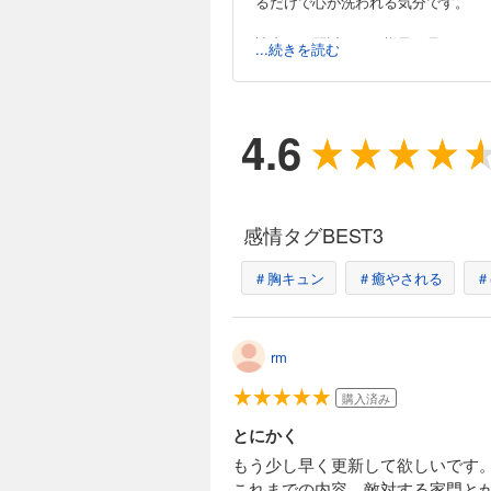
るだけで心が洗われる気分です。
読者より間近でその様子を見ている
...続きを読む
んな表情を隠してたのか！と思うほ
思わず背中を押したくなるような、
4.6
感情タグBEST3
＃胸キュン
＃癒やされる
＃
rm
購入済み
とにかく
もう少し早く更新して欲しいです
これまでの内容。敵対する家門と