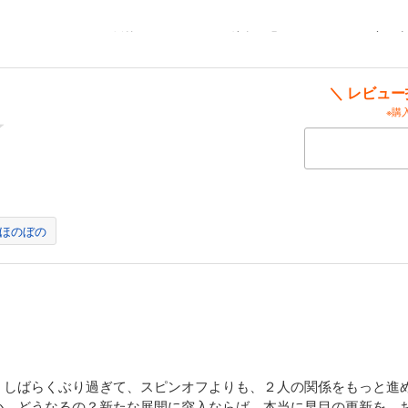
ユリウスも、もちろん例外ではありません。彼女の明るさにユリウスの心も少
ど様々な表情を彼女に見せるようになるのです。貴重なデレシーンは必見です
真反対な二人が少しずつ、少しずつ近づいていく様子をぜひご覧ください！
＼ レビュ
※購
ほのぼの
。しばらくぶり過ぎて、スピンオフよりも、２人の関係をもっと進
か、どうなるの？新たな展開に突入ならば、本当に早目の更新を、