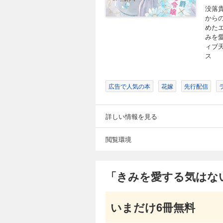
「きみを愛する気
没落
から
165円 (税込)
めた
没落貴族の令嬢、エ
みを
ご立派な方がなぜ私
ィブ天
リウスが豹変！「今
ス
落令嬢の焦れ焦れラブ
広告で人気の本
花嫁
先行配信
「きみを愛する気
165円 (税込)
詳しい情報を見る
没落貴族の令嬢、エ
ご立派な方がなぜ私
リウスが豹変！「今
閲覧環境
落令嬢の焦れ焦れラブ
「きみを愛する気はな
「きみを愛する気
165円 (税込)
没落貴族の令嬢、エ
いまだけ6冊無料
ご立派な方がなぜ私
リウスが豹変！「今