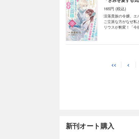
「きみを愛する気
165円 (税込)
没落貴族の令嬢、エ
ご立派な方がなぜ私
リウスが豹変！「今
ブ天然妻の焦れ焦れラ
<<
<
新刊オート購入