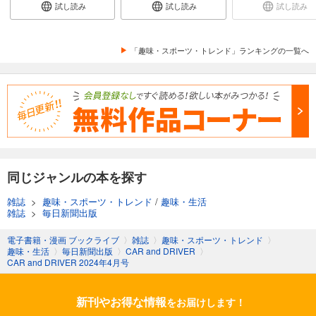
CAR and DRIVER 2024年9月号
試し読み
試し読み
試し読み
980
円 (税込)
カート
「趣味・スポーツ・トレンド」ランキングの一覧へ
試し読み
あらすじを表示する
CAR and DRIVER 2024年8月号
980
円 (税込)
カート
試し読み
同じジャンルの本を探す
あらすじを表示する
雑誌
>
趣味・スポーツ・トレンド
/
趣味・生活
CAR and DRIVER 2024年7月号
雑誌
>
毎日新聞出版
980
円 (税込)
カート
電子書籍・漫画 ブックライブ
〉
雑誌
〉
趣味・スポーツ・トレンド
〉
趣味・生活
〉
毎日新聞出版
〉
CAR and DRIVER
〉
CAR and DRIVER 2024年4月号
試し読み
あらすじを表示する
新刊やお得な情報
をお届けします！
CAR and DRIVER 2024年6月号