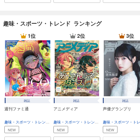
CAR and DRIVER 2024年12月号
980
円 (税込)
カート
趣味・スポーツ・トレンド ランキング
試し読み
1位
2位
3位
あらすじを表示する
CAR and DRIVER 2024年11月号
980
円 (税込)
カート
試し読み
あらすじを表示する
CAR and DRIVER 2024年10月号
雑誌
雑誌
雑誌
980
円 (税込)
週刊ファミ通
アニメディア
声優グランプリ
カート
趣味・スポーツ・トレンド
趣味・生活
趣味・スポーツ・トレンド
趣味・生活
試し読み
あらすじを表示する
NEW
NEW
NEW