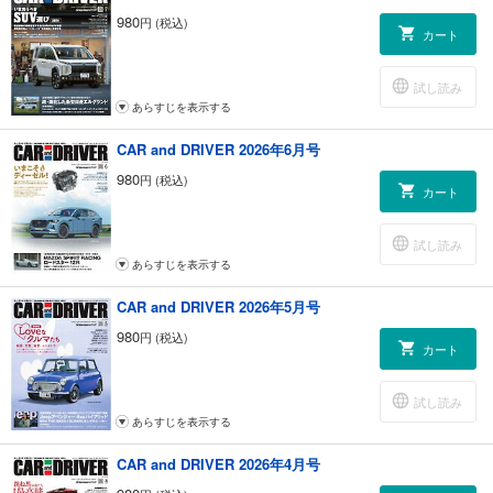
名車復刻版カタログ 1989年 日産フェアレディZ（Z32型） 【1980年代～
980
円 (税込)
90年代特集～魅力あるクルマのルーツ】
カート
名車復刻版カタログ 1989年 ユーノス・ロードスター（NA6CE型）
【1980年代～90年代特集～魅力あるクルマのルーツ】
試し読み
フロントスクリーン 運転好き製造装置。ロードスターだけは裏切らない
あらすじを表示する
アートガレージ ティレルP34
ボクの代表作 好きな作品
CAR and DRIVER 2026年6月号
【クルマのパースペクティブ】自動車メーカーの強みと弱み／第２回：
マツダ
980
円 (税込)
カート
【スポーツカーファイル】ポルシェ911ダカール
新型レクサスLBX （新車試乗記）
新型スズキ・スイフト （新車試乗記）
試し読み
新型BMW5シリーズ （新車試乗記）
あらすじを表示する
クルマと音楽 お勧めコンテンツと、クルマで音楽を楽しむTips etc.
CAR and DRIVER 2026年5月号
バッテリーEVとエンジン車のいいとこ取り プラグイン・ハイブリッドと
いう選択肢 注目PHEV車カタログ
980
円 (税込)
カート
【人気のK＆コンパクトカー ヒットの真相】ホンダN-BOX／竹岡圭
【クルマの通知表】～最新モデルのリアル実用度をユーザー視点で検証
～ BMW・X1
試し読み
BMW5シリーズ・ツーリング （ワールドオートモーティブニュース）
あらすじを表示する
マツダCX-70 （ワールドオートモーティブニュース）
CAR and DRIVER 2026年4月号
三菱エクスパンダー＆エクスパンダークロス （ワールドオートモーティ
ブニュース）