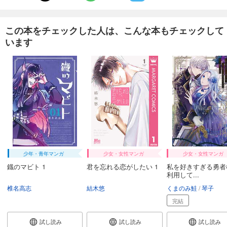
あらすじを表示する
CAR and DRIVER 2025年3月号
この本をチェックした人は、こんな本もチェックして
980
円 (税込)
います
カート
試し読み
あらすじを表示する
CAR and DRIVER 2025年2月号
980
円 (税込)
カート
試し読み
あらすじを表示する
少年・青年マンガ
少女・女性マンガ
少女・女性マンガ
CAR and DRIVER 2025年1月号
鐡のマビト 1
君を忘れる恋がしたい 1
私を好きすぎる勇者
利用して...
980
円 (税込)
カート
椎名高志
結木悠
くまのみ鮭
琴子
完結
試し読み
あらすじを表示する
試し読み
試し読み
試し読み