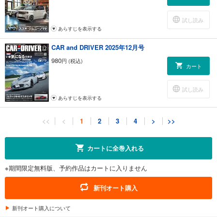
試し読み
あらすじを表示する
CAR and DRIVER 2025年12月号
980
円 (税込)
カート
試し読み
あらすじを表示する
CAR and DRIVER 2025年11月号
<<
<
1
2
3
4
>
>>
980
円 (税込)
カート
カートに全巻入れる
試し読み
※期間限定無料版、予約作品はカートに入りません
あらすじを表示する
CAR and DRIVER 2025年10月号
新刊オート購入
980
円 (税込)
カート
新刊オート購入について