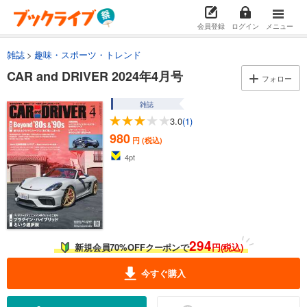
会員登録
ログイン
メニュー
雑誌
趣味・スポーツ・トレンド
CAR and DRIVER 2024年4月号
フォロー
雑誌
3.0
(1)
980
円 (税込)
4
pt
294
新規会員70%OFFクーポンで
円(税込)
今すぐ購入