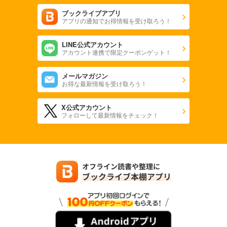
980
円 (税込)
カート
ブックライブアプリ
アプリの通知でお得情報を受け取ろう！
試し読み
LINE公式アカウント
あらすじを表示する
アカウント連携で限定クーポンゲット！
CAR and DRIVER 2024年5月号
メールマガジン
980
円 (税込)
お得な最新情報を受け取ろう！
カート
X公式アカウント
試し読み
フォローして最新情報をチェック！
あらすじを表示する
CAR and DRIVER 2024年4月号
980
円 (税込)
カート
試し読み
あらすじを表示する
CAR and DRIVER 2024年3月号
980
円 (税込)