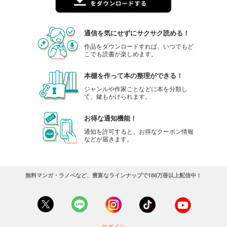
カート
試し読み
通信を気にせずにサクサク読める！
あらすじを表示する
作品をダウンロードすれば、いつでもど
こでも読書が楽しめます。
CAR and DRIVER 2024年2月号
980
円 (税込)
カート
本棚を作って本の整理ができる！
ジャンルや作家ごとなどに本を分類し
て、鍵もかけられます。
試し読み
あらすじを表示する
お得な通知機能！
CAR and DRIVER 2024年1月号
通知を許可すると、お得なクーポン情報
などが届きます。
980
円 (税込)
カート
試し読み
無料マンガ・ラノベなど、豊富なラインナップで188万冊以上配信中！
あらすじを表示する
CAR and DRIVER 2023年12月号
980
円 (税込)
カート
ログイン