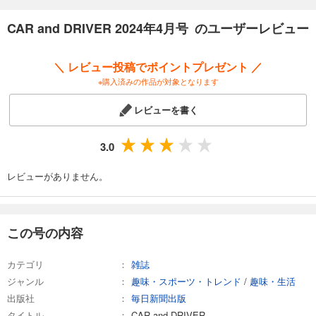
試し読み
CAR and DRIVER 2024年4月号 のユーザーレビュー
あらすじを表示する
CAR and DRIVER 2025年9月号
＼ レビュー投稿でポイントプレゼント ／
980
円 (税込)
※購入済みの作品が対象となります
カート
レビューを書く
試し読み
あらすじを表示する
3.0
CAR and DRIVER 2025年8月号
980
レビューがありません。
円 (税込)
カート
試し読み
この号の内容
あらすじを表示する
CAR and DRIVER 2025年7月号
カテゴリ
雑誌
980
円 (税込)
ジャンル
趣味・スポーツ・トレンド
/
趣味・生活
カート
出版社
毎日新聞出版
タイトル
CAR and DRIVER