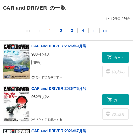
ど、ご利用になれないコンテンツがございます。あらかじめご了承くだ
CAR and DRIVER の一覧
さい
1～10件目
/
76件
はじめに
from Editors カー・アンド・ドライバー編集部の視点
<<
<
1
2
3
4
>
>>
目次
巻頭企画 【Beyond ’80s ＆ ’90s】～魅力あるクルマのルーツは「あの
頃」にあった～ プロローグ 時代の証言
CAR and DRIVER 2026年9月号
マツダ・ロードスター 【Beyond ’80s ＆ ’90s】
980
円 (税込)
トヨタGR86 【Beyond ’80s ＆ ’90s】
カート
トヨタGRヤリス 【Beyond ’80s ＆ ’90s】
NEW
ホンダ・シビック・タイプR 【Beyond ’80s ＆ ’90s】
試し読み
日産GT-R 【Beyond ’80s ＆ ’90s】
あらすじを表示する
SUBARUレヴォーグ・レイバック 【Beyond ’80s ＆ ’90s】
レクサスRX 【Beyond ’80s ＆ ’90s】
CAR and DRIVER 2026年8月号
三菱デリカD:5 【Beyond ’80s ＆ ’90s】
980
円 (税込)
メルセデス・ベンツCクラス 【Beyond ’80s ＆ ’90s】
カート
BMW・M3 【Beyond ’80s ＆ ’90s】
名車復刻版カタログ 1989年 トヨタ・セルシオ（UCF10／11型） 【1980
試し読み
年代～90年代特集～魅力あるクルマのルーツ】
あらすじを表示する
名車復刻版カタログ 1989年 日産スカイラインGT-R（BNR32型） 【1980
年代～90年代特集～魅力あるクルマのルーツ】
CAR and DRIVER 2026年7月号