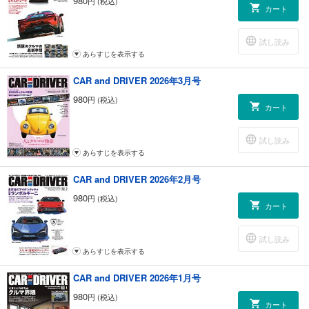
980
円 (税込)
カート
ポルシェ・マカン （ワールドオートモーティブニュース）
マセラティV8雪上ドライビング・エクスペリエンス （ワールドオートモ
ーティブニュース）
試し読み
I LOVE CARS CITROEN CITORO MEETING シトロエン志都呂ミーティ
あらすじを表示する
ング
プレゼント
CAR and DRIVER 2026年3月号
気になる情報
980
円 (税込)
新製品ガイド
カート
CAR and DRIVER 公式オンラインストアのお知らせ
BEV市場の展望と世界の動き 補助金制度の現状について （ドライバーズ
試し読み
インフォメーション）
あらすじを表示する
世界のセールスオピニオン 米国カリフォルニア州の新車販売の現在と未
来の傾向 （ドライバーズインフォメーション）
CAR and DRIVER 2026年2月号
ホンダとGMの合弁会社がFCEV技術を新展開 新たなシステムの量産を開
980
円 (税込)
始 （ドライバーズインフォメーション）
カート
パリっ子はSUVがお嫌い!? SUVの駐車料金が3倍に 住民投票は規制派が
賛成多数 （ドライバーズインフォメーション）
試し読み
資料のページ
あらすじを表示する
新車価格表
毎日がモーターショー 森永卓郎のミニカーコラム トヨタbZ4X
CAR and DRIVER 2026年1月号
【新型車攻略法】ホンダ・オデッセイ／渡辺陽一郎
980
円 (税込)
ズバリひと言／定期購読のご案内／次号予告
カート