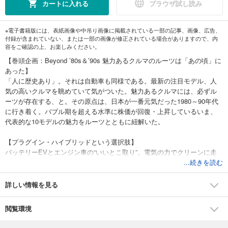
カートに入れる
ブラウザ試し読み
※電子書籍版には、表紙画像や中吊り画像に掲載されている一部の記事、画像、広告、
付録が含まれていない、または一部の画像が修正されている場合がありますので、内
容をご確認の上、お楽しみください。
【巻頭企画：Beyond ’80s＆’90s 魅力あるクルマのルーツは「あの頃」に
あった】
「人に歴史あり」。それは自動車も同様である。最新の注目モデル、人
気の高いクルマを眺めていて気がついた。魅力あるクルマには、必ずル
ーツが存在する、と。その原点は、日本が一番元気だった1980～90年代
に行き着く。バブル期を超える水準に株価が回復・上昇しているいま、
代表的な10モデルの魅力をルーツとともに紐解いた。
【プラグイン・ハイブリッドという選択肢】
バッテリーEVとエンジン車の“いいとこ取り”。電気の力でクリーンに走
り、電欠の心配なしにロングドライブが可能。カーボンニュートラル社
...続きを読む
会に向けた有力な選択肢、PHEV（プラグイン・ハイブリッド車）に改め
て注目した。
詳しい情報を見る
＊電子マガジンは、プリントマガジンと内容が一部異なります。ご注意
閲覧環境
ください
＊著作権等の問題で掲載されないページや写真、また、WEBサービスな