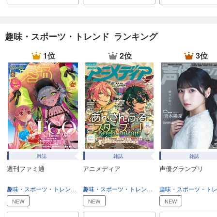
CAR and DRIVER 2024年12月号
980
円 (税込)
カート
趣味・スポーツ・トレンド ランキング
試し読み
1位
2位
3位
あらすじを表示する
CAR and DRIVER 2024年11月号
980
円 (税込)
カート
試し読み
あらすじを表示する
CAR and DRIVER 2024年10月号
雑誌
雑誌
雑誌
980
円 (税込)
週刊ファミ通
アニメディア
声優グランプリ
カート
趣味・スポーツ・トレンド
趣味・生活
趣味・スポーツ・トレンド
趣味・生活
試し読み
あらすじを表示する
NEW
NEW
NEW