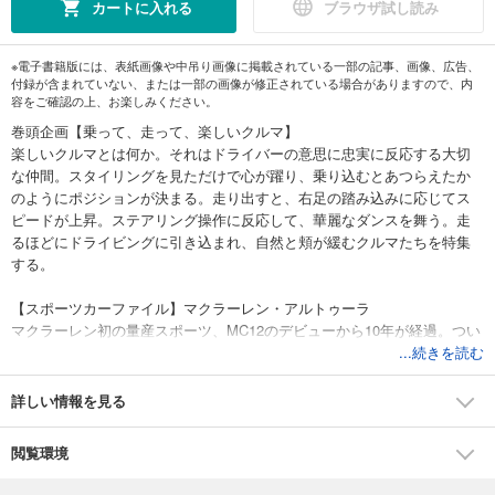
カートに入れる
ブラウザ試し読み
※電子書籍版には、表紙画像や中吊り画像に掲載されている一部の記事、画像、広告、
付録が含まれていない、または一部の画像が修正されている場合がありますので、内
容をご確認の上、お楽しみください。
巻頭企画【乗って、走って、楽しいクルマ】
楽しいクルマとは何か。それはドライバーの意思に忠実に反応する大切
な仲間。スタイリングを見ただけで心が躍り、乗り込むとあつらえたか
のようにポジションが決まる。走り出すと、右足の踏み込みに応じてス
ピードが上昇。ステアリング操作に反応して、華麗なダンスを舞う。走
るほどにドライビングに引き込まれ、自然と頬が緩むクルマたちを特集
する。
【スポーツカーファイル】マクラーレン・アルトゥーラ
マクラーレン初の量産スポーツ、MC12のデビューから10年が経過。つい
に第２世代のニューモデルがデビュー。新型アルトゥーラは軽量性と強
...続きを読む
靭性を追求した新開発カーボンモノコックのPHEV。3L・V6とモーター
を組み合わせ、最高速度は330km／hに達する。
詳しい情報を見る
＊電子マガジンは、プリントマガジンと内容が一部異なります。ご注意
閲覧環境
ください
＊著作権等の問題で掲載されないページや写真、また、WEBサービスな