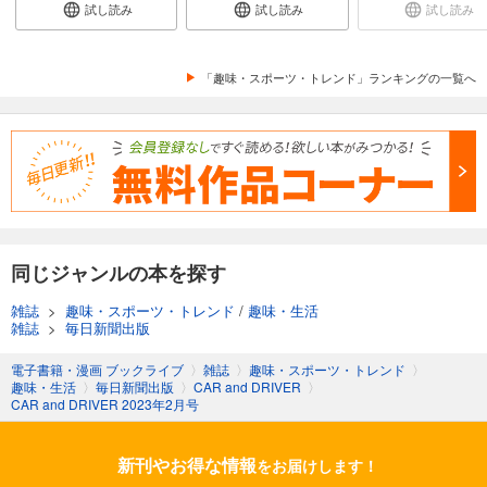
CAR and DRIVER 2024年9月号
試し読み
試し読み
試し読み
980
円 (税込)
カート
「趣味・スポーツ・トレンド」ランキングの一覧へ
試し読み
あらすじを表示する
CAR and DRIVER 2024年8月号
980
円 (税込)
カート
試し読み
同じジャンルの本を探す
あらすじを表示する
雑誌
>
趣味・スポーツ・トレンド
/
趣味・生活
CAR and DRIVER 2024年7月号
雑誌
>
毎日新聞出版
980
円 (税込)
カート
電子書籍・漫画 ブックライブ
〉
雑誌
〉
趣味・スポーツ・トレンド
〉
趣味・生活
〉
毎日新聞出版
〉
CAR and DRIVER
〉
CAR and DRIVER 2023年2月号
試し読み
あらすじを表示する
新刊やお得な情報
をお届けします！
CAR and DRIVER 2024年6月号