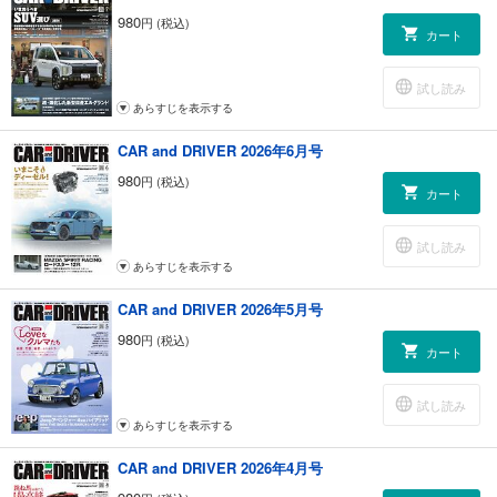
スポーツカーファイル「マクラーレン・アルトゥーラ」
980
円 (税込)
価値あるクルマの物語「軽自動車初の栄冠、日産サクラ／三菱eKクロス
カート
EV」／岡本幸一郎
WORLD CAR AWARDS 2023
試し読み
新型 日産セレナ （新車解説）
あらすじを表示する
フロントスクリーン「BEVが普通になる時代“いよいよだ”と感じました」
／安東弘樹
CAR and DRIVER 2026年6月号
新型 レクサスRX （試乗記）
新型 ホンダZR-V （試乗記）
980
円 (税込)
カート
テクニカルイラスト構成 大内誠の作品集「精密透視図」2023カレンダー
CAR and DRIVER 公式オンラインストアのお知らせ
ボクの代表作 好きな作品／溝呂木陽
試し読み
クルマのパースペクティブ「2023年の自動車産業を展望する」／池田直
あらすじを表示する
渡
CAR and DRIVER 2026年5月号
CDゼミナール「きたない運転、きれいな運転」／菰田潔
フォーラム「バスで都市問題を解決、四半世紀以上取り組み続ける浜松
980
円 (税込)
カート
市」／中村文彦
クルマの通知表「トヨタ・シエンタ」／岡本幸一郎
新型車攻略法「日産セレナ」／渡辺陽一郎
試し読み
人気のK＆コンパクトカー、ヒットの真相～ホンダ・フィット／竹岡圭
あらすじを表示する
日産／ルノーが撤退。ロシアの自動車市場、過去と現在と今後の展開
CAR and DRIVER 2026年4月号
（ドライバーズインフォメーション）
水素エンジンのカローラがタイの25時間耐久レースに出場。トヨタの狙