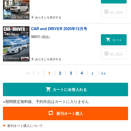
I Love Customizing TRD
新型タイヤ試乗レポート ブリヂストン ブリザックVRX3
試し読み
新型タイヤ試乗レポート グッドイヤー アイスナビ８
あらすじを表示する
新型ナビ試用レポート パナソニック ストラーダCN-F1X10BGD
岡崎宏司のカーズＣＡＲＳ「乗って、走って、楽しいクルマ」
CAR and DRIVER 2025年12月号
ネオクラシック体験隊 2003年式 ポルシェ・ボクスター
980
気になる情報
円 (税込)
カート
毎日がモーターショー 森永卓郎のミニカーコラム
資料のページ
試し読み
新車価格表
あらすじを表示する
クルマの新時代を切り拓く「人」 高見聡さん（ホンダモビリティソリュ
ーションズ代表取締役社長）
CAR and DRIVER 2025年11月号
ズバリひと言
<<
<
1
2
3
4
>
>>
定期購読のご案内／次号予告
980
円 (税込)
カート
カートに全巻入れる
試し読み
※期間限定無料版、予約作品はカートに入りません
あらすじを表示する
CAR and DRIVER 2025年10月号
新刊オート購入
980
円 (税込)
カート
新刊オート購入について