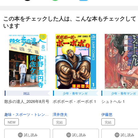
あらすじを表示する
CAR and DRIVER 2025年3月号
この本をチェックした人は、こんな本もチェックして
980
円 (税込)
います
カート
試し読み
あらすじを表示する
CAR and DRIVER 2025年2月号
980
円 (税込)
カート
試し読み
あらすじを表示する
雑誌
少年・青年マンガ
少年・青年マンガ
CAR and DRIVER 2025年1月号
散歩の達人_2026年8月号
ボボボーボ・ボーボボ 1
シュトヘル 1
980
円 (税込)
カート
趣味・スポーツ・トレンド
旅行ガイド
澤井啓夫
伊藤悠
NEW
完結
完結
試し読み
あらすじを表示する
試し読み
試し読み
試し読み