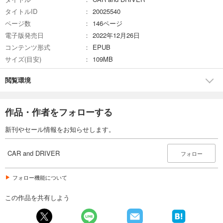
試し読み
タイトルID
20025540
あらすじを表示する
ページ数
146ページ
CAR and DRIVER 2025年6月号
電子版発売日
2022年12月26日
980
円 (税込)
コンテンツ形式
EPUB
カート
サイズ(目安)
109MB
試し読み
閲覧環境
あらすじを表示する
CAR and DRIVER 2025年5月号
作品・作者をフォローする
980
円 (税込)
カート
新刊やセール情報をお知らせします。
試し読み
CAR and DRIVER
あらすじを表示する
フォロー
CAR and DRIVER 2025年4月号
フォロー機能について
980
円 (税込)
カート
この作品を共有しよう
試し読み