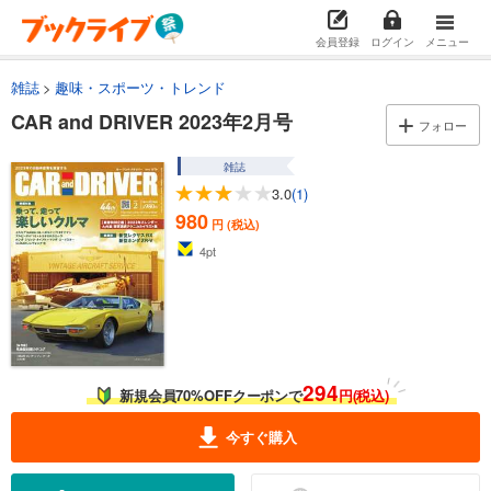
会員登録
ログイン
メニュー
雑誌
趣味・スポーツ・トレンド
CAR and DRIVER 2023年2月号
フォロー
雑誌
3.0
(1)
980
円 (税込)
4
pt
294
新規会員70%OFFクーポンで
円(税込)
今すぐ購入