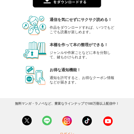
カート
試し読み
通信を気にせずにサクサク読める！
あらすじを表示する
作品をダウンロードすれば、いつでもど
こでも読書が楽しめます。
CAR and DRIVER 2024年2月号
980
円 (税込)
カート
本棚を作って本の整理ができる！
ジャンルや作家ごとなどに本を分類し
て、鍵もかけられます。
試し読み
あらすじを表示する
お得な通知機能！
CAR and DRIVER 2024年1月号
通知を許可すると、お得なクーポン情報
などが届きます。
980
円 (税込)
カート
試し読み
無料マンガ・ラノベなど、豊富なラインナップで188万冊以上配信中！
あらすじを表示する
CAR and DRIVER 2023年12月号
980
円 (税込)
カート
ログイン