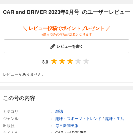
試し読み
CAR and DRIVER 2023年2月号 のユーザーレビュー
あらすじを表示する
CAR and DRIVER 2025年9月号
＼ レビュー投稿でポイントプレゼント ／
980
円 (税込)
※購入済みの作品が対象となります
カート
レビューを書く
試し読み
あらすじを表示する
3.0
CAR and DRIVER 2025年8月号
980
レビューがありません。
円 (税込)
カート
試し読み
この号の内容
あらすじを表示する
CAR and DRIVER 2025年7月号
カテゴリ
雑誌
980
円 (税込)
ジャンル
趣味・スポーツ・トレンド
/
趣味・生活
カート
出版社
毎日新聞出版
タイトル
CAR and DRIVER