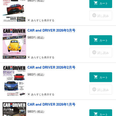
980
円 (税込)
カート
いは何か （ドライバーズインフォメーション）
米国で急速に進むBEV化。エンジンで高評価の日本各社は、いつどのよ
うに動くのか （ドライバーズインフォメーション）
試し読み
マツダの匠塗第4弾、アーティザンレッドに隠されたこだわりポイント
あらすじを表示する
（ドライバーズインフォメーション）
トヨタ、日産、ホンダが2023年シーズンの参戦計画を発表 （We Love
CAR and DRIVER 2026年3月号
Motorsports !!）
980
円 (税込)
プレゼント
カート
アートギャラリー／白鳥彰
I LOVE CARS マイクラC+Cオーナーズクラブ
試し読み
クルマのある人生の楽しみ方 ランボルギーニ／NISMO／ホンダ
あらすじを表示する
ACDelco キッズメカニック体験イベント
NEW トヨタ・アクアGRスポーツ／新型 SUBARUクロストレック （ワー
CAR and DRIVER 2026年2月号
ルドオートモーティブニュース）
980
円 (税込)
ルノー・アルカナMHV （ワールドオートモーティブニュース）
カート
ランボルギーニ会長兼最高経営責任者インタビュー （ワールドオートモ
ーティブニュース）
試し読み
ホンダの全方位安全運転支援システムがさらに進化 （ワールドオートモ
あらすじを表示する
ーティブニュース）
I Love Customizing NISMO
CAR and DRIVER 2026年1月号
I Love Customizing 無限
980
円 (税込)
I Love Customizing STI
カート