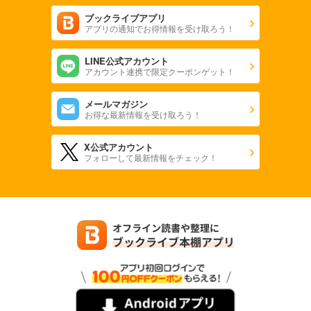
980
円 (税込)
カート
ブックライブアプリ
アプリの通知でお得情報を受け取ろう！
試し読み
LINE公式アカウント
あらすじを表示する
アカウント連携で限定クーポンゲット！
CAR and DRIVER 2024年5月号
メールマガジン
980
円 (税込)
お得な最新情報を受け取ろう！
カート
X公式アカウント
試し読み
フォローして最新情報をチェック！
あらすじを表示する
CAR and DRIVER 2024年4月号
980
円 (税込)
カート
試し読み
あらすじを表示する
CAR and DRIVER 2024年3月号
980
円 (税込)