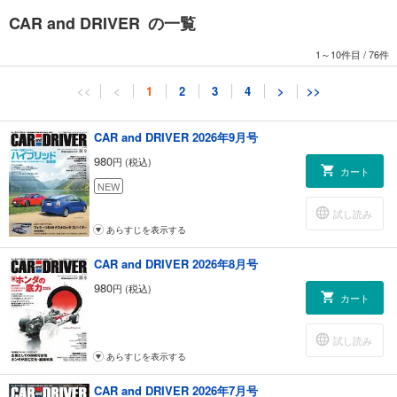
ど、ご利用になれないコンテンツがございます。あらかじめご了承くだ
CAR and DRIVER の一覧
さい
1～10件目
/
76件
はじめに
目次／藩恵子の星占い（2023年の運勢）
<<
<
1
2
3
4
>
>>
特集【乗って、走って、楽しいクルマ】 クルマは実用的な乗り物であ
り、趣味の時間を豊かにする乗り物。楽しいひとときを過ごすなら、楽
しいクルマがいいね
CAR and DRIVER 2026年9月号
メルセデス・ベンツAMG 43 SL （乗って、走って、楽しいクルマ）
980
円 (税込)
ポルシェ718ケイマンGTS4．0 （乗って、走って、楽しいクルマ）
カート
アルピーヌA110 （乗って、走って、楽しいクルマ）
NEW
トヨタGRカローラ （乗って、走って、楽しいクルマ）
試し読み
ホンダ・シビック・タイプR （乗って、走って、楽しいクルマ）
あらすじを表示する
メルセデス・ベンツAMG・C63S・Eパフォーマンス （乗って、走って、
楽しいクルマ）
CAR and DRIVER 2026年8月号
BMW・M3 （乗って、走って、楽しいクルマ）
980
円 (税込)
トヨタGR86 （乗って、走って、楽しいクルマ）
カート
マツダ・ロードスター （乗って、走って、楽しいクルマ）
SUBARUレヴォーグ （乗って、走って、楽しいクルマ）
試し読み
三菱アウトランダーPHEV （乗って、走って、楽しいクルマ）
あらすじを表示する
スズキ・ジムニー （乗って、走って、楽しいクルマ）
名車復刻版カタログ 1982年ホンダ・シティ・ターボ（E-AA型）
CAR and DRIVER 2026年7月号