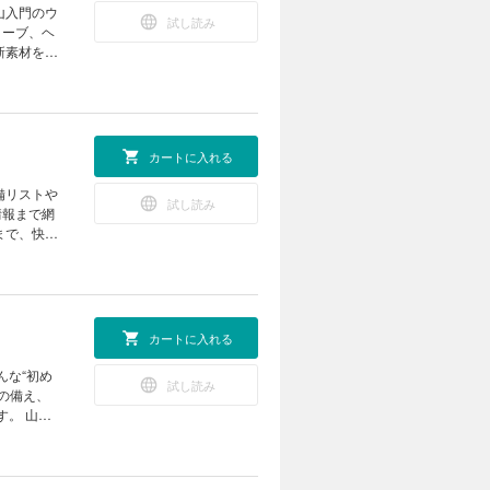
ーツ スリ
。西穂高岳独
山入門のウ
］／レイン
試し読み
 自分の身
ローブ、ヘ
ンツ 好き
進め方をプ
新素材を掘
シェル革新
 AXE
挑む読者に
レイヤー
ンにマッチ
ける高次元
のグリフィ
リー］ スト
がモデルチ
ルドから現地
岳調理の超
チェーンス
A”を採
カートに入れる
ャリー］
ぶ 残雪の
援プロジェ
サングラス］
ゾナーレト
αを形にし
備リストや
ム” タフな
む！ 今月
試し読み
HEAD 北
情報まで網
R WEAR
集食道楽 あ
ce 目次
まで、快適
ーに通気する
G道 長谷部
ウエアガイ
アルプスで
になる話題を
 下山後は
 なにがあれ
画がぐっと
 II×水野陽
郎の野外道
2 SOFT
ログラム
下ろし
アテックスプ
界のアウト
歩き方 今
、考える。
er
リンパス
採集食道楽
カートに入れる
ラ１ 編集後
ョン 秋冬
プス テント泊
 長谷部的
ヘッドウエ
安全な計画は、
んな“初め
下山後は湯
THERMAL
試し読み
アルプスな
の備え、
 UP
を根本から
す。 山岳
レイヤー。
設営＆撤収
キング術も
も最適な保
…？北アル
交えて綴っ
A
した！パタ
う！疲れ具
人の野遊び日記
スポルティ
いつもの食