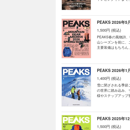
頂小屋・神坂小屋 ユ
リアルな声をお届け
ッキングギア。自由
早川尾根小屋 仙水小
多角的に解き明かす、現場主義の一冊。 表紙 TRAIL HEAD 今号
PONCHOギア深掘り
屋 南御室小屋 薬師
ウトドアショップに聞
の山岳妖怪図鑑 やつ
農鳥小屋 熊の平小屋
世界のアウトドア事情 re
き道のケルン さすら
PEAKS 2026年5月
赤石岳避難小屋 椹島
ールドで解き明かす注目ギ
ucacoの部屋 最
ウソッコ沢小屋・山
1,500円 (税込)
ー！FIELD TES
と PEAKS 山ミステリ
三大アルプス比較 北
ク］ テスターたちの
ら、そこに山があるか
PEAKS春の風物
沢ロッヂ・徳澤園 大
＆ ACCESSORY
山にクライミング好きが
山シーズンを前に、
ヶ岳山荘・殺生小屋
ちの視点 ③ 適材適所
is the NEXT？
主要装備はもちろん
テ・燕山荘・餓鬼岳
ギア］ テスターたち
が“山着”に着替えた
完全網羅。 カタロ
五郎小舎 三俣山荘・
具］ “岩の山”を歩
カーの最新トレンド
平山荘 薬師沢小屋
クライミングに徹した
す。 表紙 TRAIL HEAD 今号のPEAKS HEADLINE TRAIL HEAD 日本各地のアウトドアショップに聞く!!全国フィー
乃小屋 立山室堂山荘
BOOK ユーコンカ
ルド情報 TRAIL H
PEAKS 2026年1月
澤小屋・早月小屋 
るゆるマウンテン 道
piece 目次 PEA
谷温泉 大日平山荘・
シー塾 今月の山占い
1,400円 (税込)
めの最新装備録 MOUNT
キレット小屋・天狗
PEAKS 山ミステリー探
装備計画 BACKP
雪に閉ざされる季節
二の山グルメ 今月の
ら、そこに山があるか
イキングパック「S
の世界に踏み込み、
狩猟採集食道楽 あべ
で歩き比べ 登る、遊ぶ
の通気性 Volta
様やステップアップ
MYOG道 長谷部的
イリスト近澤 今月のド
BACKPACK ACC
滑る人、冬の山には
ぐる旅 登山スキル上
ら……
① ギア好きスタッフが
山装備カタログも掲載
ンフォメーション Bec
になる“シューズ” 
TRAIL HEAD 今
アテックスプロシェル A
ゼロシューズ 身体が自
TRAIL HEAD 
ン。機能美が足さばき
PEAKS 2025年12
［テント］ 信頼性
ッチ界をリードする
この夏、ワイドに頭部
エフがサバティカル
1,500円 (税込)
４」 reflect on 
is the NEXT？