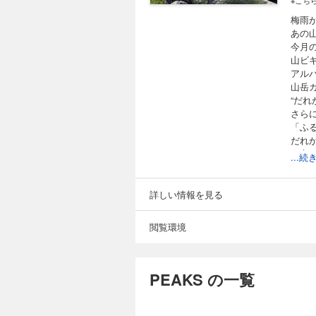
※こち
梅雨
あの
今月
山ビ
アル
山岳
“だ
さら
「ふ
だれ
一方
...
樹齢7
さら
※デ
詳しい情報を見る
事、
とし
閲覧環境
PEAKS の一覧