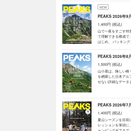
NEW
PEAKS 2026年9月
1,400円 (税込)
山で一夜をすごす特
て理解できる構成で
はじめ、 パッキン
も挑戦しやすいルー
で幅広くご紹介。 
PEAKS 2026年8月
す。 これからの季節、山旅
PEAKS HEADLI
1,500円 (税込)
フィールドから現地ガイド
山小屋は、険しい峰
FUNQTENからのお
を網羅した日本アル
の山旅 Carry the N
せない詳細なデータ
めてのテント泊登山 
行を掲載。 厳しい
場のルール＆マナー HO
感たっぷりにお届け
とマットの選び方と寒さ
げる、信頼と実用性に満ちた永久保存版の一冊です。 表
薦！全国のおすすめ
日本各地のアウトドア
PEAKS 2026年7月
LOVERが推薦！
声をお届け！世界のアウトド
ナー探訪 高橋庄太郎
1,400円 (税込)
ビス 特集◎日本アルプス山小屋ガ
ル」 衣食住を背負
中央アルプスの姿を求
夏山シーズンを目前
聞録。身近な自然と暮ら
荘 頂上木曽小屋 玉
レッションを筆頭に
で行こう！ワンランク
滝避難小屋 檜尾小屋
ャンピングギアまで
ダードテント“スプ