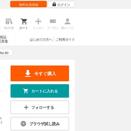
無料会員登録
ログイン
歴
My本棚
カート
フォロー
クーポン
Myページ
雑誌
はじめての方へ
ご利用ガイド
写真集
No.80
今すぐ購入
カートに入れる
フォローする
れ
く
ブラウザ試し読み