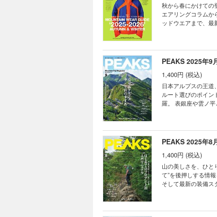
「リネル」 SLEEP
the Snowli
秋から春にかけての
が“山着”に着替えた
ーピングマット ピロー
標へ元旦登山 年に
エアリングコラムか
ウエア ハードな縦走
は自分で守る、登山
ッドウエアまで、最
な道を生きる。情熱
ロショップが指南。雪山登山
り下げた記事、注目
の“アイガー”と信頼
CLAMPONS OT
知識と装備の両面で確かなガイドとなる
マウンテンシャツ 
するグリベルの定番モ
ALPHA SV小冊子」は付属しません。
の機能美。“モントゥー
ン12と定番のハーフ
TRAIL HEAD 
PEAKS 2025年9月
ーブ クッカー カップ
ェンジ。より使いや
ガイドの生の声をお届け
新星。最軽量クラスの
パイク解体新書 「
1,400円 (税込)
用。アークテリクス・
HEADLAMP ［ヘッ
至仏山を滑降したい！バ
クト。冒険の進化をと
日本アルプスの王道
EXTRA ITEM 
マム」で滑りはもちろ
た、ニューブランド「
ルート選びのポイン
筐体に最新の便利機能
のPICK UP BO
アルプスと八ヶ岳で実証
羅。 表銀座や雲ノ
／今シーズン欲しいもの
べちゃん 山と酒と 
PEAKS MOUNT
な山旅に役立つ実用情
高耐久モデルが登場！The
的エマージェンシー塾
ド 2025-2026 M
のテント泊にまつわ
総ざらい！ジャパニーズガ
湯ったりと PEAK
ばいいのか教えて！雪山登
現実味を帯びてくるはず！ 表紙 TRAIL HEAD 今号のPEAKS HEADLINE TRAIL H
介 海から山へ、変
具探訪記／スノーライン 
SHELL ［ソフトシェル
ップに聞く!!全国フ
PONCHOギア深掘
PEAKS 2025年8月
PONCHOギア深掘
ロダクト ザ・ノース
ドア事情 TRAIL
月のPICK UP 
「日本百名山」の歩き方
Extreme 30th
1,400円 (税込)
275 reflect o
あべちゃん ゆるゆる
記 PEAKS SCR
ウエアを新しく買うな
のすすめ 絶景に抱かれて目
山の美しさを、ひと
エマージェンシー塾 
ア選択考 PART.3 H
全体像と重要地名を知
て”を後押しする情
ったりと PEAKS 
WEAR ［サーマル
らでは”の重要ポイン
そして最新の装備ス
BRAND COLLECT
PERTEX×MAM
解決！足の構造から
ライター・森山さん
HydraPak［ハイド
さらに進化したマウ
テクニック 稜線上か
紹介します。 そして
MOUNTAIN［マジ
温力を提供。レイヤ
プス・目的別ルートガ
てくれました。 この一冊が、あな
NOVA［テラノヴァ］ 
ゴニアのナノ・パフシ
合が見違えるほど変