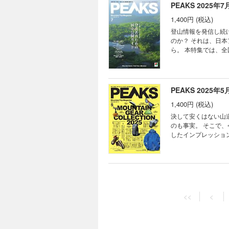
HEADLINE TRA
What is the 
PEAKS 2025年7月
バのルミナシリーズ C
料計画に+αでパフ
ドから現地ガイドの生
彼女が“山着”に着替
を寄せる“実践主義
方 北アルプスの“ヘ
1,400円 (税込)
ーモの自信作。“究極”のU
業界の現役プロが本
【column③】こ
特集◎最新版 はじ
登山情報を発信し続
ヤリングサンプル PART
に維持管理するべきな
not lonely, 
のか？ それは、日
COLUMN③ ウインタ
へ ePEメンブレンのゴ
すべて自分で考えた
ら。 本特集では、
PART.11 WOM
PONCHOギア深掘
てチェック！初心者
臼岳や白山の信仰の
クロージング 50
山 弾丸1泊2日山行の記録
タイル テントサイ
の裏話まで、「国立
由 PONCHOギア深
があるから／石田啓介 HI
方 ソロ登山者にお
じめとした読み応えのある記事
BOOK ユーコンカ
ンカワイの山岳妖怪図
シピ 「こんなはず
PEAKS HEADLI
と酒と ときどきツマ
PEAKS 2025年5月
きツマミ 道なき道の
ッフが１泊２日でナ
ドア界のイノベータ
ェンシー塾 今月の山
月の山占い ucac
深いソロ＆テント泊登
1,400円 (税込)
reflect on a 
PEAKS 山ミステリー探
芸術家たち メーカー
答えを探しに サロモ
山者のための国立公園ガイド
決して安くはない山
ら、そこに山がある
ぶ、考える。「日本
線的ギアレビュー 
ったの？」登山者にと
のも事実。 そこで、今年も注目
山」の歩き方 アラフォー
What is the 
変わる山、変えない装
園が指定されたことを知っ
したインプレッショ
SCRAMBLE そろ
彼女が“山着”に着替
× Solo Trekk
だけで終わらずに守
ブランドの類似アイ
道 狩猟採集食道楽 
めぐりの山旅。燧越え湯け
く取り上げて徹底解
さんのMYOG道 長
う。ナゼ？ から始まる
ーンシーズンまでに準備が整うよう、ぜひ
場をめぐる旅 下山後は湯
め！国立公園満喫８ルー
TRAIL HEAD 
PEAKS 2025年3月
なら、そこに山があ
らなかった 国立公
ガイドの生の声をお届け！世
PONCHOギア深掘
山 Hakusan Nat
1,400円 (税込)
プションサービス 特集◎
歩き方 特別企画◎歩行に関
<<
<
力がギュッと凝縮さ
FIELD IMPRES
新年は新たな趣味を
フォー４人の野遊び日記 
の国立公園のこれか
素材が「長く使える
では、通年を見据え
そろ本気で撮るぜ山写
はじめの一歩 豊か
で網羅。ブルーアイ
してもらいました。
ら羅臼岳へ、知床半島2泊3
トレック 本格的アウ
介。 もちろん、雪