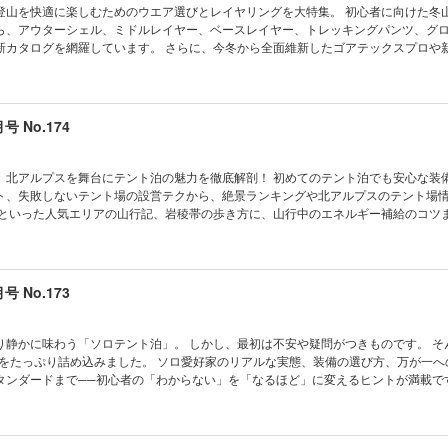
ING GEAR ［スリーピングギア］ スリーピングバッグ スリーピングバッグカバー シ
ne アプローチは違っても、全部雪山登山！雪山の登り方入門 一年の節目の日を山で迎える
登山を快適に楽しむためのウエア選びとレイヤリングを大特集。 初心者に向けた冬
ら……
 COLUMN ③ ギア好きスタッフが今季気になる“キャンプギア” WEAR ［ウェア
一度、かけがえのない時間がそこにはある。年末年始を山小屋ですごした特別な思い出
ら、アウターシェル、ミドルレイヤー、ベースレイヤー、トレッキングパンツ、グ
登山で求められる最強のプロテクション アークテリクス／ベータSV ジャケット＆パ
の基本を改めて確認しよう。リスクマネジメントに学ぶ雪山登山の安全対策 準備の
新カタログを網羅しています。 さらに、今冬から全面維新したゴアテックスプロや
を燃やし続けるすべての「挑戦者」たちへ。マムートが導き出したふたつのハード
のはじめかた WINTER GEAR CATALOG 2025-2026／WINTER BOOTS ICE
ブランドの最新ギアもご紹介。 登山者のリアルなレイヤリング術も収録し、冬山に
の“アルパインガイド” ウインドシェル インサレーション トレッキングパンツ ベース
HER SNOW MOUNTAIN GEAR 鍛冶職人の技術が息づくクランポン。日本の登山シー
特集をお届けします。 ※電子書籍版には、特別付録「ARC’TERYX THE
ソックス 絶対的快適性を研ぎ澄ませた、マウンテンコレクションの真髄。信頼を裏付
デル“エアーテックEVO” “軽さ”だけじゃない、ブルーアイスの真価を知る。新作
あらかじめご了承ください。 表紙 TRAIL HEAD 今号のPEAKS HEADLINE
ラ”必然の設計思想 COOKING TOOL ＆ CUTLERY ［クッキングツール＆カトラ
ァングアルパイン あなたはどっち？ BACK PACK オスプレーの定番、ソールデン
日本各地のアウトドアショップに聞く!!全国フィールド情報 TRAIL HEAD 人気のフィー
号 No.174
 カトラリー 2,100kcalの高火力と汎用性。湯沸かしだけでなく“料理”もこなす、山
すく進化した最新型BCバックパック “適所”で活躍する雪山登山のお助けアイテム。
！世界のアウトドア事情 TRAIL HEAD 超軽量・高強度・高耐久性の素材“ALUUL
システムバーナー ゼインアーツのジオライト WATER CARRIER ［ウォーターキ
簡単、楽チン、気持ちいい」スキーハイキングのススメ。琵琶湖の山でクロカン娘と遊
アルファSL30バックパック TRAIL HEAD ザ・ノース・フェイスのアスリート支
ドランプ］ LANTERN ［ランタン］ HELMET ［ヘルメット］ SUNGLASSES ［
ックカントリースキー入門 Special Interview 星野佳路 星野リゾート代表 「リ
もに創るアスリートデベロップメントプログラム始動 TRAIL HEAD ベアフット＋
、北アルプスを舞台にテント泊の魅力を徹底解剖！ 初めてのテント泊でも安心な装
［エクストラアイテム］ COLUMN ④ ギア好きスタッフが今季気になる“エクストラアイテ
ん、滑り以外も楽しむ！ 「Mt.T by 星野リゾート」で極上のパウダースノーを楽し
ノータス」のファーストモデル。足を目覚めさせる究極のフレキシビリティ TRAIL 
ト、失敗しないテント場の設営テクから、絶景ランキングや北アルプスのテント場
を搭載。遊びの可能性を広げる新世代のプロトレックが誕生 WOMEN＇S OUTDOO
OK ユーコンカワイの山岳妖怪図鑑 やつなみアーカイブス わが心の山旅の帰り道 狩猟採
実験がスタート。山の安全と自然を守る、新しい登山のカタチへ reflect on a pie
平といった人気エリアの山行記、岩稜帯の歩き方に、山行中のエネルギー補給のコツ
＆トレンド座談会 New Model ＆ New Color ミレー／ティフォン・ファミリ
ときどきツマミ 道なき道のケルン さすらいのジンセイ相談 おだまきかあさんのMYO
AIN HOLIC 秋の装いを身にまとい、今シーズンも登山を楽しもう！ 特集◎マウンテン
報も満載です。 さらに、登山YouTuberかほさんのエッセイも掲載。 そのほか北
 Next-Generation Innovation TYPHON NOVA ライター三田正明が、いま気
 今月の山占い ucacoの部屋 井上大助の日本全国 巨岩・奇岩・クサリ場をめぐる旅
OUNTAIN WEAR GUIDE AUTUMN ＆ WINTER 今シーズンこそ雪山デビューしたい！
るさまざまな情報をぎゅっと詰め込んでお届けします。 これ一冊で、今年の夏山計
レージメーカーニュース2026 HIKER＇S CAMERA OM SYSTEM OM-5 Mark
S 山ミステリー探求道 自然をめぐる芸術家たち メーカーインフォメーション 村石太
山のウエア選びとレイヤリング PART.1 HARD SHELL ［ハードシェル］ PART.
EAD 日本各地のアウトドアショ
化を味わう初春の静岡歩き旅。 小雀陣二の山グルメ 村石太郎の野外道具探訪記／ゼ
Because it is there...なぜなら、そこに山があるから ［特別編］尾瀬小屋の雪
］ Next-Gen GORE-TEX Pro Products ePEメンブレンを採用した、最強のゴ
ィールド情報 TRAIL HEAD 人気のフィールドから現地ガイドの生の声をお届け！世
りREVIEW 小型バックパックの実力を検証！ 登る、遊ぶ、考える。「日本百名山」の
号 No.173
りREVIEW 軽くて頼れるレイングローブはどれだ!? 小雀陣二の山グルメ 登る、遊ぶ
・フェイス／サミットシリーズ25周年。冒険を支え、未来を切り拓いた四半世紀 Eig
 HEAD タフ＆ライト＆コンフォートなアルトラ渾身の新作。新たな体験へといざなうオ
BOOK ユーコンカワイの山岳妖怪図鑑 やつなみアーカイブス わが心の山旅の帰り道 狩猟
 アラフォー４人の野遊び日記 What is the NEXT？ スタイリスト近澤 今月のド
 Anniversary 伝統と革新が交差する マムートの第６世代 アイガーエクストリームコレクシ
n a piece 目次 PEAKS MOUNTAIN HOLIC 新作商品が８月にも登場！ 特集◎夏の北アル
マウンテン 道なき道のケルン さすらいのジンセイ相談 おだまきかあさんのMYOG道
AMBLE そろそろ本気で撮るぜ山写真 彼女が“山着”に着替えたら……
らこの一着。進化したコロンビアのマルチレイヤージャケット COLUMN① 冬の
覚める。それが北アルプスのテント泊。Leave the road, Take the trails. 
り静かに味わう「ソロテント泊」。 しかし、最初は不安や疑問がつきものです。 そ
今月の山占い ucacoの部屋 井上大助の日本全国 巨岩・奇岩・クサリ場をめぐる旅 
EAD WEAR ［ヘッドウエア］ PART.4 MIDDLE LAYER ［ミドルレイヤー］ PART.5 
ることから。“北アルプス”って、どんな場所？ ほかの山域とは、ココが違う！“北
報をたっぷり詰め込みました。 ソロ愛好家のリアルな実態、装備の選び方、万が一へ
山ミステリー探求道 自然をめぐる芸術家たち メーカーインフォメーション PEAKS PICK
ウエア］ アイガーノードワンドプロ ダウンインサレーションフーデッドジャケット。
ト 憧れの岩稜帯に挑む。表銀座～東鎌尾根3泊4日縦走記 【column①】疲れのもと
タンダードまで──初心者の「わからない」を「なるほど」に変えるヒントが満載で
ION 2026 Bridgedale［ブリッジデイル］ evolv［イボルブ］ GRIVEL［グリベル］
MUT 極限の環境下を想定したダウンパーカの設計思想 登山で活躍するふたつのミドル
アプローチする骨格調整マッサージ これを覚えればテント泊縦走も安心！テントの
によるソロ初心者の山行チェック企画も掲載。テントの選び方や、先輩たちのパッ
ラパック］ KARRIMOR［カリマー］ LA SPORTIVA［ラ・スポルティバ］ MAGIC
ンテンハードウェアのアクティブインサレーション 活動開始から休息まで、いつで
ら登山口まで完全網羅。北アルプス テント場ガイド66 どこに行くのが正解なの…
劇団EXILE・佐藤寛太さんは自然と向き合うソロテント泊の魅力を、自身の体験を
ックマウンテン］ PAAGOWORKS［パーゴワークス］ SHUHO［シューホー］ TERR
リングの幅を広げるサロモンのマウンテンフレックス あの魔法のジャケットが進化
イド 信州と飛騨を結ぶ交流の架け橋。信飛トレイル 【column②】きちんと学ぼ
たの“ひとり山旅”の背中をそっと押しますよ。 表紙 TRAIL HEAD 今号のPEAKS
Because it is there... なぜなら、そこに山があるから／鳴海玄希 アラフォー４
リーズ 製品重量の50％が1,000フィルパワーダウン！軽さと保温性を突き詰めた
わるトレッキングポールの〇と× 必要な栄養素やその摂り方を知るとおもしろい。