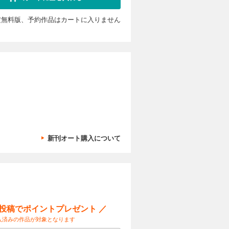
ペディショ
 ［ウエアラ
カス。 巻
ーズ 日本
シューズ］
定無料版、予約作品はカートに入りません
逃さない！
ップデート
ルドから現地
トシューズ
T ［テン
プデー
カートに入れる
旅の帰り道
詰める十二
LIC 会員サ
まきかあさん
 スリーピ
してローカ
は？ 冬の
クサリ場を
③ 忘却の
試し読み
る！ 大内
越しや、降
. なぜな
ーツの新た
望のよさや
百名山」の
覆したミレ
倉山（栃木
の遊び方を
ペシャルコン
3レイヤー
県） コラ
の遊び方が
ンコーデ脱
デル。コロ
日帰り装
解説！光老
 より軽
羅山（京都
界のアウト
 編集後記
ーデッドジ
松山（鳥取
冬、ダウンウ
カートに入れる
トが春のハ
鷲ヶ頭山
耐久性と耐候
TAIN
色の日帰り
新刊オート購入について
N HOLIC
くのブラン
／ニンブル
山 日帰り
試し読み
ins 恵ま
理するベー
イヤー。
キングコー
の窓明山へ
アクセサリ
でを可能に
山（山梨
のガイドに聞
。これでも
。アイスピ
金城山（新
なアイテム
と八幡平の
 TOOL
ぶ麓の名湯
ス / セ
ーキャリー］
 白樺山～
KI
イドの生の
LAMP
／武佐岳
山で役に立
」9月14日
ー投稿でポイントプレゼント ／
A ITEM
カートに入れる
秋田県）／
て、また呑
導くオリン
んで楽し
入済みの作品が対象となります
山形県）
GEAR
RAIL
界有数の山
ere...