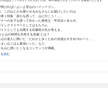
らの作品はファイルサイズが大きいため、Wi-Fi環境でのダウンロードを推奨いたします
が明ければいよいよ登山のハイシーズン。
山、この山と心を躍らせるみなさんにお届けしたいのは
の第１特集「誰かを誘って、山に行こう！」。
ギナーの女子を誘って向かった奥秩父・甲武信ヶ岳ルポ、
パインクライマーとしてはもちろん
ガイドとしても活躍する佐藤裕介氏が考える、
れかと山の時間を共有する意義”とは？
に山の達人に聞いた「だれかと歩くための全国おすすめ13ルート」、
るまい山ごはん最強レシピ」など、
かを山に誘いたくなるコンテンツが満載。
、第2特集は「屋久島」。命名50年、
続きを読む
200年ともいわれる縄文杉が人々を魅了し続ける理由とは!?
に各種連載も強力ラインナップでお届けします。
ジタル版は、紙の雑誌とは内容が一部異なり、表紙画像や目次に掲載している
画像、広告、付録が含まれない場合があります。また、本誌掲載の情報は、原
て奥付に表記している発行時のものです。