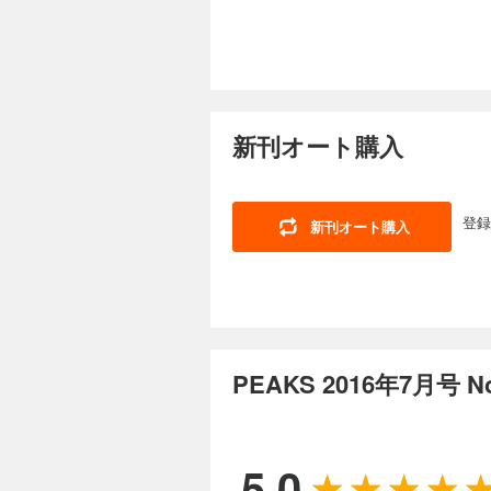
ビジターセンター限
ハードシェルジャケット 
数掲載します。 ま
ンドライドット 田
ブルパック］ MOUN
頭の日帰り絶景＆ローカル酒場も満喫する
の山岳地形をフルカ
MOUNTAIN GE
TRAIL HEAD 
PEAKS 2025年1月
Insta360で特別
し、よりタフに、より快
ガイドの生の声をお届
を履き比べ！ 今月の
ト］ アライテント
1,400円 (税込)
ト。“山仕様”へさらなる進
狩猟採集食道楽 あべ
分の快適さ。ＭＳＲ／ハ
ービス＆今月のアイテム 
多くの山が雪に包ま
のMYOG道 長谷部
ングバッグ スリーピン
ルフード。 低山ハ
新刊オート購入
山は、それ以外の山
めぐる旅 下山後は湯った
彼方で、これはハッ
征さんの装備とおすすめ下山
雪や氷爆があるから
ら、そこに山がある
な挑戦とブランドとして
ルプス（神奈川県）／
雪があるからこその
歩き方 第2特集◎Wo
ーのティフォンが新バ
県）／吾妻山～鳴神
広く紹介しつつ、基
テンツ集 2025シ
シェルとは思えない
ム① 十人十色の日帰
きっと見つかるはずです。 表紙 TRAIL HEAD 今号のPEAKS HEADLINE TRAIL H
登録
新刊オート購入
却企画。あべ＆オダ
ンビア／マウンテンズ
備、なに持ってますか
ップに聞く!!全国フ
化と山の紫外線対策 ア
PEAKS 2024年11
く、より快適に。フ
府） 坂越アルプス
ドア事情 TRAIL
PEAKS SCRAM
ャケット＆リックティ
県）／和気アルプス
1,400円 (税込)
エアを買うのならウー
イクシーンで大活躍の
（愛媛県） 工石山
性をプラス。レザーをまとっ
普段はまだ半袖だけ
FASHIONS 山
登山 ほぼ毎週、高尾山
新サブスクリプションサー
ドが今年も高機能な
テックテーパードパン
難関13座＋α Ar
れたニッポンの冬の
スレイヤー。 そし
ザ・ノース・フェイ
ス（長野県）／守屋
SNOWSHOES ＆
ーなど、身につける
する。ミレーの「ラ
県）／大室山（山梨
PEAKS 2016年7月号
いた スノーシューで
うウエア選びは迷い
ークのウエアで、自然に
潟県）／飯士山（新
で3つのシーン別に解
記事も掲載しているので、秋の登山にもぜひご参考に！
［クッキングツール］
Area④ 北海道エ
リウム SV フーデ
日本各地のアウトドア
ライター三田正明が、
PEAKS 2024年9月
シャクナゲ岳（道央
HIKING GEA
声をお届け！世界のア
［ヘッドランプ］ LAN
（道東） Area⑤
つ保温Tips 39
1,500円 (税込)
オープン！ TRAI
5.0
［エクストラアイテム］
姫神山（岩手県） 
んで。七丈小屋で年忘れ
パス６ TRAIL H
3,000m級の山々
い、使って楽しい！KIDS M