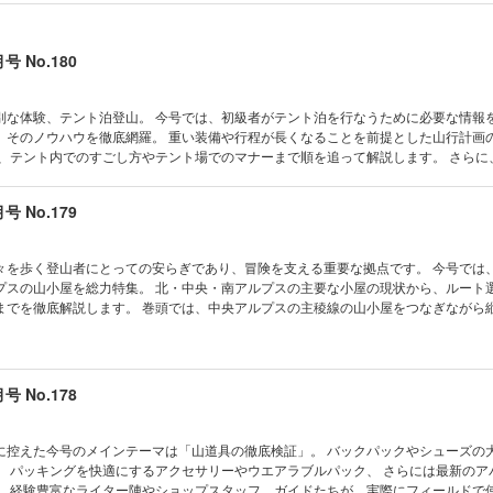
号 No.180
別な体験、テント泊登山。 今号では、初級者がテント泊を行なうために必要な情報
、そのノウハウを徹底網羅。 重い装備や行程が長くなることを前提とした山行計画
グ、テント内でのすごし方やテント場でのマナーまで順を追って解説します。 さらに
トや、中級者以上も楽しめる山好きおすすめのテント場ガイド、事前の体力アップ
基本を理解したあとは、さらなるステップアップを目指す中級者以上向けの軽量化企
号 No.179
をより安全に楽しむための、テント泊登山ガイドの決定版！ 表紙 TRAIL HEAD 今号の
NE TRAIL HEAD 日本各地のアウトドアショップに聞く!!全国フィールド情報 TRAIL HE
の生の声をお届け！世界のアウトドア事情 reflect on a piece 目次 公式ECサ
々を歩く登山者にとっての安らぎであり、冒険を支える重要な拠点です。 今号では
知らせ。PEAKS別注「OBSI PACK」が新登場！ 特集◎テント泊登山 はじめの一歩
プスの山小屋を総力特集。 北・中央・南アルプスの主要な小屋の現状から、ルート
ight, Walk Beyond. BEGINNER’S BACKPACKING GUIDE 読者モデルが山岳ガイド
までを徹底解説します。 巻頭では、中央アルプスの主稜線の山小屋をつなぎながら
計画から実践まで 山行計画編 フィールド実践編 テント泊をするなら知っておきた
自然のなかにたたずむ小屋の魅力と、そこをベースにするからこそ味わえる縦走の醍
W TO① PACKING パッキングの悩みを解消したい！ HOW TO② SELECT ＆ T
します。 初心者からベテランまで、この夏、日本アルプスの深部を目指すすべての
対策 HOW TO③ TRAINING 登山体力UPトレーニング ローカルショップのス
紙 TRAIL HEAD 今号のPEAKS HEADLINE TRAIL HEAD
テント場ルート 快適に利用するために知っておきたい 北アルプス混雑回避ガイド 
ショップに聞く!!全国フィールド情報 TRAIL HEAD 人気のフィールドから現地ガ
号 No.178
私が愛する穴場のテント場８選 テント泊でもおいしいご飯を味わいたい！北アルプス山
ア事情 reflect on a piece 目次 PEAKS MOUNTAIN HOLIC サブスクリ
がゆく日本を代表する“長距離自然歩道” 全長45kmを完全踏破!!灼熱の「ダイヤモン
イド2026 Where the Trail Meets the Sky. Hut-to-Hut in the Central A
って、地域を感じる歩き旅へ。歩こう、ロングトレイル テント泊で踏破するローカル
めて。絶景の山小屋をつなぐ 山小屋ガイド データの見方 中央アルプスエリア 駒
に控えた今号のメインテーマは「山道具の徹底検証」。 バックパックやシューズの
しのあわいを歩く、南伊豆ロングトレイル NEXT-LEVEL LIGHTWEIGHT ライ
乃窪山荘 木曽駒ヶ岳七合目避難小屋・金懸小屋 西駒山荘 大樽避難小屋 宝剣山荘 天
、 パッキングを快適にするアクセサリーやウエアラブルパック、 さらには最新のア
上の軽量化Tips 日米共同開発で作り上げたビッグアグネスの新たな挑戦。原点回
 木曽殿山荘 空木駒峰ヒュッテ 空木平避難小屋・池山小屋 越百小屋 安平路避難小
、 経験豊富なライター陣やショップスタッフ、ガイドたちが、実際にフィールドで
リングクリーク” 軽快な山歩きに信頼の性能を。ザ・ノース・フェイスが提案する3つ