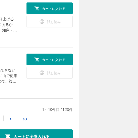
気のフィール
るぜ山写真
ミーが信頼
稜帯の歩き
で料理したニ
カートに入れる
ュンと繊維
商品が登場！
！雪山レイ
をどのよう
が満載。
り上げる
ングパンツ］
奥、高天原
試し読み
山のQ＆A
にあるか
グラス］
teryx
備をまとめ
、知床・羅
ーのドライ
森・八甲田
テント泊ス
仕事に制服
の信頼の理
ら、そこに山
ントの選び
公園」をは
 UP
OOK ユーコ
の山めしレ
ちゃん 山
酒と ときど
ョップスタ
AD アウト
的エマージ
シー塾 今
る。思い出
ームテント
湯ったりと
カートに入れる
然をめぐる
自分なりの
おす旅へ。登
 なぜな
 登る、遊
のための実
公園じゃなか
協できない
「日本百名
錦秋巡遊
ライドット
試し読み
十勝国立公
 PEAKS
るぜ山写真
ta360
RKS 楽しむ
ので、複数
の山旅の帰り
ぎ歩く湿原
テムは大き
だまきかあ
園を見てみよ
す！ グリ
岩・クサリ
ャーおすす
... なぜ
いるけど知
ルドから現地
ショップ
三霊山・白
新サブスクリ
1～10件目
/
123件
カートに入れる
百名山」の
 小さな絵に魅
2025
ots アラ
>
>>
い方。日本
進化した独自
そこで今号
BLE そろ
。国立公園
試し読み
ィビティま
レコメンド
。硫黄山か
ン／エアロ
山をご紹
OLUMN ④
カートに全巻入れる
インガイド
すい山を多