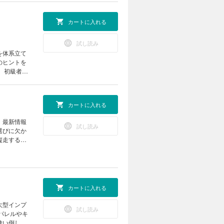
カートに入れる
試し読み
を体系立て
のヒントを
、初級者で
のヒントま
画も必読で
カートに入れる
AD 人気の
イト
、最新情報
と、その先
試し読み
選びに欠か
に学ぶ はじ
縦走する紀
い！テント
醐味を臨場
IPS 寝袋
登山者に捧
タッフ推
テント泊
イドの生の
小屋ディ
プションサー
ドトレー
カートに入れる
lps まだ見ぬ
トレイル見
ヶ岳頂上山
大型インプ
トウェイト
試し読み
狗荘・伊勢
パレルやキ
帰のスタン
屋・恵那山山
使い倒した
の最新トレ