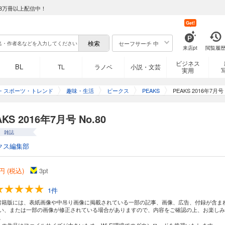
8万冊以上配信中！
Get!
セーフサーチ 中
来店pt
閲覧履
ビジネス
BL
TL
ラノベ
小説・文芸
実用
・スポーツ・トレンド
趣味・生活
ピークス
PEAKS
PEAKS 2016年7月号 
AKS 2016年7月号 No.80
雑誌
クス編集部
円 (税込)
3
pt
1件
書籍版には、表紙画像や中吊り画像に掲載されている一部の記事、画像、広告、付録が含ま
い、または一部の画像が修正されている場合がありますので、内容をご確認の上、お楽しみ
。