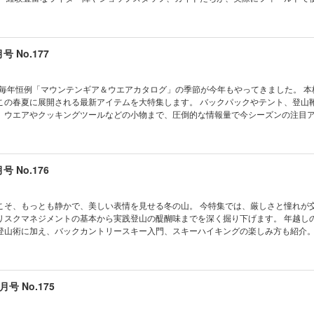
ーコンカワイの大人の前泊倶楽部 at ホテル千畳敷 南アルプスエリア 七丈小屋 六合
します。 カタログのスペック値だけでは見えてこない、 プロダクトがもつ真のポテ
なパッキングを楽しむサム＆ファクターフライと確かな歩みを支えるクレストンハ
屋 北沢峠こもれび山荘 長衛小屋 両俣小屋 薮沢小屋 馬の背ヒュッテ 松峰小屋 仙丈小
のPEAKS HEADLINE TRAIL HEAD 日本各地のア
REVIEW 厚底時代のベアフットトレッキングシューズ 今月のPICK UP BOOK ユ
岳小屋 夜叉神峠小屋 広河原山荘 白根御池小屋 北岳肩の小屋 北岳山荘 池山御池小屋 
く!!全国フィールド情報 TRAIL HEAD 人気のフィールドから現地ガイドの生の声
なみアーカイブス わが心の山旅の帰り道 狩猟採集食道楽 あべちゃん ゆるゆるマウ
 塩見小屋 三伏峠小屋 荒川小屋 赤石小屋 小河内岳避難小屋・高山裏避難小屋 中岳
flect on a piece 目次 PEAKS MOUNTAIN HOLIC サブスクリプションサービ
いのジンセイ相談 おだまきかあさんのMYOG道 長谷部的エマージェンシー塾 今月
号 No.177
ロッヂ 千枚小屋 百間洞山の家 聖平小屋 兎岳避難小屋 茶臼小屋 横窪沢小屋 光岳小屋
アの実力。FIELD TEST ＆ IMPRESSION 2026 今季大注目のアイテム10点
終回 井上大助の日本全国 巨岩・奇岩・クサリ場をめぐる旅 登山スキル上達道場 下山後
伏小屋・小無間小屋 知るほど楽しい北・中央・南アルプスのキャラクター。数字と
T REPORT テスターたちの視点 ① フィールドで見えた今季ギアの潮流 BACKPACK［
ー探求道 自然をめぐる芸術家たち メーカーインフォメーション Because it is there.
アルプスエリア 西穂山荘・焼岳小屋 徳本峠小屋・嘉門次小屋・山のひだや 上高地
視点 ② 初心者におすすめ＆自分が買うならこれと思うバックパックは？ WEARABLE
ら／奈良 亘 後編 小雀陣二の山グルメ 登る、遊ぶ、考える。「日本百名山」の歩
詩、毎年恒例「マウンテンギア＆ウエアカタログ」の季節が今年もやってきました。 本
滝山荘・横尾山荘 涸沢ヒュッテ・涸沢小屋 北穂高小屋・穂高岳山荘・岳沢小屋 南
［ウエアラブルパック＆アクセサリー］ SHOES［シューズ］ SANDAL［サンダル］ 
大集合 クライムオン!! 2026 イベントレポート アラフォー４人の野遊び日記／最終
この春夏に展開される最新アイテムを大特集します。 バックパックやテント、登山
 ヒュッテ大槍・槍沢ロッヂ・ヒュッテ西岳 大天井ヒュッテ・大天荘・常念小屋 蝶
のシューズ選び考 WEAR［ウエア］ トレイルフード最前線 CAMPING GEAR［キ
 スタイリスト近澤 今月のドラ１ 編集後記 PEAKS SCRAMBLE そろそろ本気で撮るぜ山
、ウエアやクッキングツールなどの小物まで、圧倒的な情報量で今シーズンの注目
小屋 穂高平小屋・槍平小屋・肩の小屋 笠ヶ岳山荘・わさび平小屋・鏡平山荘 双六
の視点 ④ クローズドセル好きなニッチな男たちのエアマット談義 USEFUL GEAR
ら……
グを眺めながら、次の山行の相棒を選ぶ至福の時間は、この時期ならではの楽しみです
水晶小屋 野口五郎小屋・烏帽子小屋 船窪小屋・湯俣温泉 晴嵐荘・湯俣山荘 高天原
いて、登って、使い勝手を検証。NEWプロトレック徹底レビュー 登山スキル上達道場
と進化を余すところなく詰め込んだ、春の準備に欠かせない保存版の一冊を今年も
・太郎平小屋・薬師岳山荘 スゴ乗越小屋・五色ヶ原山荘 ロッジくろよん・奥黒部ヒ
、軽量クライミングハーネスが誕生。アークテリクス リソス SL ハーネス 今月のPIC
・みくりが池温泉・雷鳥荘 雷鳥沢ヒュッテ・一の越山荘 内蔵助山荘・剱御前小舎・
ワイの山岳妖怪図鑑 やつなみアーカイブス わが心の山旅の帰り道 狩猟採集食道楽 あべ
EAD 人気のフィールドから現地ガイドの生の声をお届け!世界のアウトドア事情 reflect o
号 No.176
真砂沢ロッジ・奥劔 池ノ平小屋・仙人池ヒュッテ 阿曽原温泉小屋・仙人温泉小屋・
なき道のケルン さすらいのジンセイ相談 おだまきかあさんのMYOG道 長谷部的エ
KS MOUNTAIN HOLIC サブスクリプションサービス 特集◎春から初秋にかけて、山を
大日小屋 針ノ木小屋・大沢小屋・新越山荘 種池山荘・冷池山荘・五竜山荘 唐松岳
 ucacoの部屋 井上大助の日本全国 巨岩・奇岩・クサリ場をめぐる旅 下山後は湯っ
AIN GEAR ARCHIVE 2026 SPRING / SUMMER 夏の北アルプス テント泊 は
山荘 白馬鑓温泉小屋・白馬岳頂上宿舎・白馬山荘 白馬大池山荘・風吹山荘・朝日小
求道 自然をめぐる芸術家たち メーカーインフォメーション Because it is there...
ACK ［バックパック］ メッシュ×ライナーが導く「防水」の新機軸。ザ・ノース・フ
こそ、もっとも静かで、美しい表情を見せる冬の山。 今特集では、厳しさと憧れが
PICK UP BOOK ユーコンカワイの山岳妖怪図鑑 やつなみアーカイブス わが心の山
ら／市川高嶺 小雀陣二の山グルメ PONCHOギア深掘りREVIEW トレッキングポ
UM」 フレーム構造が実現した、マックパック流「高通気」モデルの真価。伝統の安
リスクマネジメントの基本から実践登山の醍醐味までを深く掘り下げます。 年越し
ちゃん ゆるゆるマウンテン 道なき道のケルン さすらいのジンセイ相談 おだまきか
、考える。「日本百名山」の歩き方 アラフォー４人の野遊び日記 What is the NEX
 52 グレゴリー フラッグシップモデルから受け継がれるフィッティングシステムの最適解
登山術に加え、バックカントリースキー入門、スキーハイキングの楽しみ方も紹介。
エマージェンシー塾 今月の山占い ucacoの部屋 井上大助の日本全国 巨岩・奇岩・ク
ラ１ 編集後記 PEAKS SCRAMBLE そろそろ本気で撮るぜ山写真 彼女が“山着”に
ESSORY ［バックパックアクセサリー］ WEARABLE PACK ［ウエアラブルパック］ 
幅広い付き合い方があります。 最新のブーツやバックパック、アックス、クランポ
達道場 下山後は湯ったりと PEAKS 山ミステリー探求道 自然をめぐる芸術家たち 
今季気になる“バックパック” SHOES ［シューズ］ COLUMN ② ギア好きスタッ
。 いまこの季節だからこそ味わえる、雪の山の魅力を余すことなく伝える一冊です。 
ause it is there... なぜなら、そこに山があるから／奈良 亘 ハドロン20Dを採用
サンダルのDNAから生まれたハイキングブーツの“王道”。キーン／ターギー 妥協なき2
号のPEAKS HEADLINE TRAIL HEAD 日本各地のアウトドアショップに聞く!!全国フ
rc’teryx Alpha SL Jacket ＆ Pant マムートが注力する最新クライミングギア
然に寄り添えば山をもっと好きになれる TREKKING POLE ［トレッキングポール］
人気のフィールドから現地ガイドの生の声をお届け！世界のアウトドア事情 TRAIL HEAD 
を快適にするセンダークライミングパンツ＆アルナスカ4ロー PONCHOギア深掘りR
月号 No.175
をそのままに、もっと軽くなった「新しいエアライズ」 ライトエアライズ、誕生。 
カロスの定番モデルがアップデート。ハードユースに耐える最新鋭ウォッチ「エイ
を守る！ 登る、遊ぶ、考える。「日本百名山」の歩き方 アラフォー4人の野遊び日記
で導き出した、新たな「王道」への解答。山岳用の原点を再構築したクロスフレー
a piece 目次 PEAKS MOUNTAIN HOLIC 冬の気配に気持ちもワクワク！ 特集◎雪山を遊ぶ
 スタイリスト近澤 今月のドラ1 編集後記 PEAKS SCRAMBLE そろそろ本気で撮るぜ山写