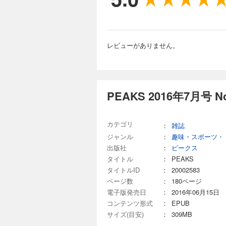
花塚山（福島県）／
CATALOG BACKPACK［バックパック］ WINTER BOOTS［ウインターブーツ］ リベレシリーズのテクノロジーを
HEAD 軽く、なめらか
小屋が充実する地帯で
なぜなら、そこに山が
帰り登山のランチはホ
注ぎ込んだ、スカル
PEAKS MOUNT
サービスや館内施設
BOOK ユーコンカ
山（福岡県・佐賀県
ウインターブーツにフ
ウエア MOUNTAIN 
の経営でも世代交代
と酒と ときどきツマ
熊本県） 白髪岳（
ランポン］ 軽量か
ッフの最新トレンド座談会
まってもらい座談会
ェンシー塾 今月の山
きたい！47都道府県
スのクランポン＆ア
どうしてる？ 厳冬
番・てぬぐいなど、さまざまな角度
自然をめぐる芸術家たち 
レビューがありません。
景が変わる道具・チェ
ならこのお店へGO！ 
ミニマムなデザイン
HEADLINE TRA
ヤモンド］ Bridgedale［ブリッジデイル］ Caravan［キャラバン］ finetrack［ファイントラック］
ブス わが心の山旅の
PEAKS（ピークス）
着。 PONCHOギア深
ルに合わせて最適解を！
ドから現地ガイドの生
GREGORY［グレゴリー］ GRIVEL［グリベル］ Haglofs［ホグロフス］ Hyd
ンセイ相談 おだまき
つなみアーカイブス 
THERMAL WEA
1,400円 (税込)
ジー 背負い心地と快
KARRIMOR［カリマー］ KEEN［キーン］ LA SPORTIVA［スポルティバ］ NEMO EQUI
全国 巨岩・奇岩・
さすらいのジンセイ相
アクティビティに対
の新定番が登場 TR
プメント］ OSPREY［オスプ
まもなくシーズン本
ン Because it
上大助の日本全国 巨
ースコレクション P
TRAIL HEAD 総
SUMMIT［シートゥサミット］ SCARPA［
ます。 3,000ｍ
る。「日本百名山」の歩
PEAKS 2016年7月号 
ーション Because
リサーチの“問題を解決
piece 目次 PEAK
XEROSHOES［ゼ
ト泊縦走するための
集後記 PEAKS S
探訪記／モンチュラ
ースレイヤー］ PART
Lodge of Nor
ぶ、考える。「日本百名
ます。 また、巻頭は
澤 今月のドラ１ 編集
てる？ ウインター
ヶ岳・穂高岳・乗鞍岳
ドラ１ 編集後記 PE
ね！ そのほか、親
のアウトドアウエア。
カテゴリ
山荘 横尾山荘・横尾
：
雑誌
な角度から北アルプスを楽しむための情報をお届
PART.7 GLOVE
山荘 殺生ヒュッテ 
HEAD 日本各地の
ジャンル
：
趣味・スポーツ・
PEAKS（ピークス）
ングシューズに注目
荘・合戦小屋 餓鬼岳
の生の声をお届け！世
出版社
：
ピークス
た“サステナテック
山の魅力と人生観。黒
1,400円 (税込)
サポール・コア」 T
タイトル
：
PEAKS
ねる旅。紅葉の妙高
双六小屋 黒部五郎小
TRAIL HEAD
デイハイクからテン
アークテリクス「コ
タイトルID
：
20002583
屋・北ノ俣避難小屋 
群 reflect on 
エアからシューズ、
ーモデル！日本人の
くろよん 奥黒部ヒ
ページ数
：
180ページ
縦走登山 To the 
す。 ユーザーが増
島を縦断！「ジャパン
ニュー 立山・剱岳エ
れの一大山脈。北ア
電子版発売日
：
2016年06月15日
多くのアイテムのな
OM-５×Tomoyos
峰 一の越山荘 内蔵
大丈夫！北アルプスの
解説しています。 
コンテンツ形式
：
EPUB
BOOK ユーコンカ
泉小屋・仙人温泉小屋
回廊へ ツルギやヤ
人なら必読の内容です。 新
と酒と ときどきツマ
サイズ(目安)
：
309MB
ぐいプレゼント！ 白
ルプス 私のベスト
PEAKS HEADLI
ェンシー塾 今月の山
PEAKS（ピークス）
荘 キレット小屋 天