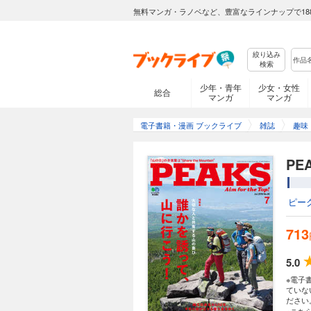
無料マンガ・ラノベなど、豊富なラインナップで18
絞り込み
検索
少年・青年
少女・女性
総合
マンガ
マンガ
電子書籍・漫画 ブックライブ
雑誌
趣味
PE
ピー
713
5.0
※電子
ていな
ださい