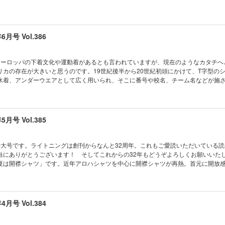
ルキャップ、スタジアムジャンパー、ベースボールシャツ……。いずれもベースボ
ジラバーにとってお馴染みのブランドやショップの商品を見回してみると数は多く
らのアイテムがラインナップに入っています。つまり、ベースボールはアメリカン
。このことを念頭においたとき、いままで何気なく手にしていたベースボールキャ
年6月号 Vol.386
りファッショナブルに見えてくるはずです。さあ、改めてライトニング的目線でベ
DITOR’S PICK
Baseball is America! MILITARY GRAPHIC TEES カルロス西の一歩先ゆくアメ
ヨーロッパの下着文化や運動着があるとも言われていますが、現在のようなカタチへ
ure blue japan WAREHOUSE ＆ CO.AUTHENTIC PRODUCTS SHIP JOHN STOR
リカの存在が大きいと思うのです。19世紀後半から20世紀初頭にかけて、T字型の
h Anniversary 古いモノと暮らしてます！ SLICK RIDES こうしてボクらはオーナー
水着、アンダーウエアとして広く用いられ、そこに番号や校名、チーム名などが施
 モヒカン小川の茶芯サロン CLUB Lightning通信 奥付／次号予告 「Back Numbe
アイデンティティを示す衣服へと変化していきました。さらに1960～70年代には、
8
グラフィックTシャツが広まり、ボディはキャンバスのような存在へと進化。Tシャ
カルチャーを映し出すメディアとして定着していきます。時は流れて2026年の今、
どんなTシャツを提案しているのでしょうか。Tシャツの出番が俄然多くなるこれか
年5月号 Vol.385
air LIGHTNING 21年10月号 VOL.330
 CONTENTS 巻頭特集 心が躍る“いいTシャツ” BUCO SUMMER WEAR COLLECTION
ィネイト HARLEY-DAVIDSONを遊び尽くせ!! SHIP JOHN STORIES INDIG
特大号です。ライトニングは創刊からなんと32周年。これもご愛読いただいている
FIRST ARROW’s 2026 A/W SEASON COLLECTION WAREHOUSE ＆ CO.AUTHENTIC
当にありがとうございます！ そしてこれからの32年もどうぞよろしくお願いいたし
モノと暮らしてます！ SLICK RIDES こうしてボクらはオーナーになった ネクストヴ
夏は開襟シャツ」です。近年アロハシャツを中心に開襟シャツが再熱。首元に開放
芯サロン CLUB Lightning通信 奥付／次号予告 「Back Number Fair」LIGHTN
印象を持つ開襟シャツ。王道アロハシャツで夏らしさ全開もよし、モノトーンでシ
ーとして、インナーとして、半袖で楽しむもよし、長袖ならより上級者の着こなし
ンドやショップスタッフによる開襟シャツの着こなしスナップを収録。いまからコ
ては？ また特別企画としてヘリンボーンツイルのお勉強ページやアイアンハートや
年4月号 Vol.384
号らしく盛りだくさんでお届けします。 電子書籍特別付録：Back Number Fair
先ゆくアメカジコ