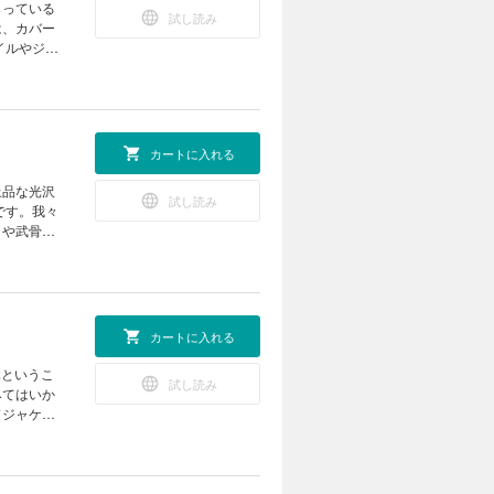
O ホワイト
らっている
試し読み
 Smith
は、カバー
IGO通信-
イルやジェ
オーナーになっ
います。今
ck
待！ 電
OY’s
OUSE ＆
カートに入れる
ン 古いモノと
htning
上品な光沢
試し読み
です。我々
さや武骨さ
ウェードを
スウェード
ンス方法も
は？
カートに入れる
JOHN
てます！
休というこ
試し読み
OT ROD
みてはいか
ドジャケッ
また「ハ
ションを
った相棒と