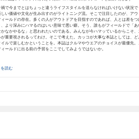
ナ禍で今までとはちょっと違うライフスタイルを送らなければいけない状況で
新しい価値や文化が生み出すのがライトニング流。そこで注目したのが、アウ
フィールドの存在。多くの人がアウトドアを目指すのであれば、人とは差をつ
と、より深みにハマるのはいい意味で悪い癖。そう、誰もがフィールドで「あ
なかなかやるな」と思われたいのである。みんなが今ハマッているからこそ、
ルが重要視されるってわけ。そこで考えた。カッコが大事な本誌としては、ど
タイルで楽しむかということを。本誌はクルマやウエアのチョイスが最優先。
フィールドに出る前の予習をここでしてみようではないか。
続きを読む
TT MUSEUM TOUR
OR’S PICK
 クルマも服もアウトドア。Enjoy Heavy Duty Life
blue japan INDIGO通信
HOUSE＆CO.AUTHENTIC PRODUCTS
!! 梶山先輩!!
T ARROW’S 2020A/W COLLECTION
R’S STORY RETURNS
tning×DIYer(s)の日曜大工
AGE MARKET