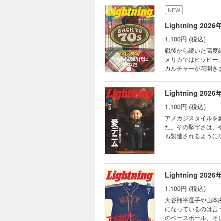
NO H
NEW
LNG
Lightning 2026
MUSE
FACT
1,100円 (税込)
Put o
戦後から続いた高度
ハイ
メリカではヒッピー
カルチャーが花開きまし
の憧れが急加速。若
いくようになります
Lightning 2026
ます。ということで
か紐解きます。 電子書籍特別付録：Back Number Fair Lightning2016年9月号 VOL.269 稲妻フェスティバル福岡
1,100円 (税込)
OFFICIAL GUI
アメカジスタイルを
ィネイト 愛してやまない、
た。その堅牢さは、
WAREHOUSE ＆ CO. 
も製造されるように
Leather Pro
島を訪れ製造現場に
クストヴィンテージの教科書 
るジーンズストリー
Lightning2016年9月
オーダージーンズ体験
別付録：Back Number Fair Lightnin
Lightning 2026
WAREHOUSE ＆ CO
1,100円 (税込)
blue japan カル
なくマニアックなハワ
大谷翔平選手や山本
ィンテージの教科書 モヒ
になっているのは言
Number Fair」Ligh
のベースボール。そ