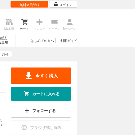
無料会員登録
ログイン
歴
My本棚
カート
フォロー
クーポン
Myページ
雑誌
はじめての方へ
ご利用ガイド
写真集
年1月号
今すぐ購入
カートに入れる
フォローする
れ
く
ブラウザ試し読み