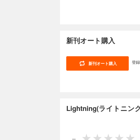
や好みに基づき、各
ーンズ、シャツ、ブ
いました。 電子書籍特別付録：Back Number Fair Lightning 2019年11月号 VOL.307 秋冬を彩るThe REAL
Lightning 2025
McCOY’sの新作ヘ
1,100円 (税込)
CONTENTS 巻頭特集 AMERICAN CASUAL MY RULE WAREHOUSE ＆ CO.AUTHENTIC PRODUCTS pure
japan INDIGO通
ウエスタンスタイル
POP UP SNAP
新刊オート購入
ゆるカウボーイたち
ます！ ネクストヴィンテージ
がり、単なるワーク
年11月号 VOL.307
に好まれたわけでも
であり、ウエスタン
れているのです。ワ
登録
新刊オート購入
は、世界的にも「カ
Lightning 2025
露。2025年ファッ
1,100円 (税込)
ングらしい切り口で深
べき年にLeeについてもう一度学んでみよ
薄着になるいまの季
スタイル。 WAREHOUSE
うことで、今月の特
BUZZ RICKSON
アラバー、さらには
COLLECTION J
って楽しむためのお
Lightning(ライトニ
いモノと暮らしてます！ 
別企画として改めてアメリカンプロダクツを
Fair」Lightning 2
ング VOL.162アイウエアブック EDITOR’S PICK CONTENTS 巻頭特集 男
PRODUCTS SHIP 
Lightning 2025
PRODUCTS pur
1,100円 (税込)
ロン こうしてボクら
-
CLUB Lightnin
我々が憧れて止まな