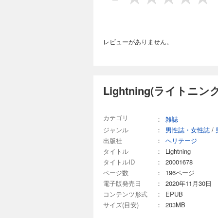
ものを長く使う続け
タムしたりやリモデ
介します。そして、
き、バイク好きにと
誰にもジャマされない趣
レビューがありません。
録：Back Number Fair LIGHTNING 1
Lightning 2025
フォルニア工務店 テ
1,100円 (税込)
KEONI OF Hawaii
INDIGO通信 カル
暑さと湿度で、服装
なった SLICK RI
たいのが「軍パン」
Lightning(ライトニ
予告 「Back Number 
性もいいし何よりも
で各ブランドが提案
トもレクチャーしま
カテゴリ
：
雑誌
ージも。さらに、ジャ
籍特別付録：Back Number Fair 
ジャンル
：
男性誌・女性誌
/
Lightning 2025
く。 EDITOR’S PIC
出版社
：
ヘリテージ
1,100円 (税込)
Model 最注目モデルは
タイトル
：
Lightning
blue japan IND
季節は春。春のコー
タイトルID
：
20001678
ルニア工務店 SLICK
は、ワーク系かミリ
ページ数
：
196ページ
／次号予告 「Back Numb
番アイテムに改めて
電子版発売日
：
2020年11月30日
ーク＆ミリタリー系
季おすすめのコーデ
コンテンツ形式
：
EPUB
いないスポットやフ
サイズ(目安)
：
203MB
もお披露目しています。 電子書籍特別付録：Back Number Fair 別冊Lightning vol.228 男のハ
Lightning 2025