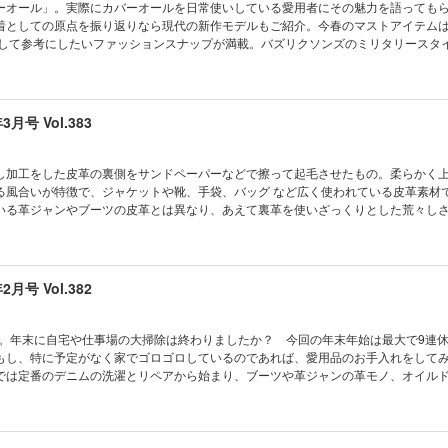
しいヘリンボーンツイルの世界 The REAL McCOY’s 蒼穹を駆ける機能服 WESC
ーオール」。実際にカバーオールを日常使いしている愛用者にその魅力を語っても
目のレッドウィングはこれだ！ IRON HEART 世界が認めた日本流儀のモノ作り Betty
着としての原点を振り返りなら現代の新作モデルもご紹介。今春のマストアイテム
に、そして後世に伝える WAREHOUSE ＆ CO.AUTHENTIC PRODUCTS IND
そして参考にしたいファッションスナップが満載。バズリクソンズのミリタリースタ
an SHIP JOHN STORIES 古いモノと暮らしてます！ SLICK RIDES こうしてボクらは
プイベント来場者スナップ。プロからファンまで様々なコーディネイトを掲載して
ジの教科書 モヒカン小川の茶芯サロン CLUB Lightning通信 奥付／次号予告 「Ba
ンを中心に、クルマや食、昭和ドラマなど盛りだくさんのコンテンツを収録。乞うご期
0年2月号 VOL.318
air LIGHTNING 2020年2月号 VOL.318 稲妻フェスティバル福岡告知 EDITOR’S
巻頭特集 気になる魅惑のカバーオール。 INDIGO通信-pure blue japan The REAL McC
年3月号 Vol.383
ALS” カルロス西の一歩先ゆくアメカジコーディネイト SHIP JOHN STORIES WAREH
PRODUCTS Buzzrickson’s MILITARY STYLE SAMPLES モヒカン小川の茶芯サロ
K RIDES こうしてボクらはオーナーになった ネクストヴィンテージの教科書 CLUB Lig
し加工をした皮革の裏側をサンドペーパーなどで擦って起毛させたもの。柔らかく
ck Number Fair」2020年2月号 VOL.318
る風合いが特徴で、ジャケットや靴、手袋、バッグ など広く使われている皮革素材
いる革ジャンやブーツの皮革とは異なり、あえて裏革を使いざっくりとした荒々し
。その魅力的な素材に惹きつけられる人は少なくないはずです。今月は、そんなス
ェードラバーの愛用品を公開しながら、その魅力を語ってもらいました。もちろん
やシューズのカタログも収録。スウェードを手に入れたら知っておくべきメンテナ
年2月号 Vol.382
AL McCOY’s The Dignity of SEWATSHIRTS. AVIREX AIR RACING CLUB と
CO.AUTHENTIC PRODUCTS カルロス西の一歩先ゆくアメカジコーディネイト SHIP 
O 2026 Spring ＆ Summer Collection モヒカン小川の茶芯サロン 古いモノと暮らし
わり。年末に自宅や仕事場の大掃除は終わりましたか？ 今回の年末年始は最大で9連
ネクストヴィンテージの教科書 こうしてボクらはオーナーになった CLUB Lightning通信 H
もし、特に予定がなく家でゴロゴロしているのであれば、愛用品のお手入れをして
25レポート 奥付／次号予告 「Back Number Fair」2021年2月号 VOL.322
では定番のデニムの洗濯とリペアから始まり、ブーツや革ジャンの革モノ、オイル
った特殊素材、また腕時計やメガネといったアクセサリーのお手入れ方法を改めて解説。
いたら、ケチャップとマスタードをTシャツにつけてしまったぁ」というシチュエー
が一番汚れを落とせるのかを検証実験もぜひ参考にしてみてください。きれいにな
3年2月号 VOL.346 EDITOR’S