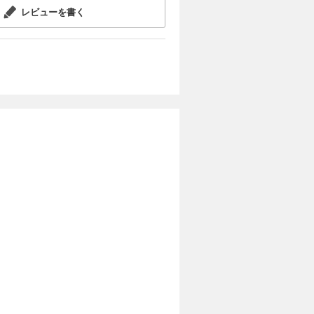
試し読み
ち流にカス
レビューを書く
べき家を紹
。クルマ好
、時として
 SURF
カートに入れる
japan
はオーナーに
そ取り入れ
試し読み
 奥付／次号
目より通気
いうこと
ーディネイ
たお勉強ペ
子書
2025
カートに入れる
pure
NS カリフォ
集部的に
試し読み
g通信 奥付
けれど、定
今回は、ワ
ースに、今
だ知られて
新カタログ