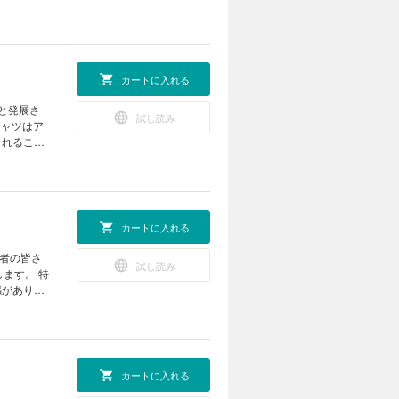
ール由来の
なくとも、
カジュアル
ップやベー
ースボール
カートに入れる
カジコーディ
と発展さ
試し読み
IES
シャツはア
になった ネク
されること
r Fair」
企業ロゴや
ツは単なる
我々が注目
ら季節に向
カートに入れる
 カルロス西
O通信-
読者の皆さ
試し読み
ます。 特
ィンテージ
感がありラ
ING 21年
ックにまと
が期待でき
ーディネイ
ベティスミ
カートに入れる