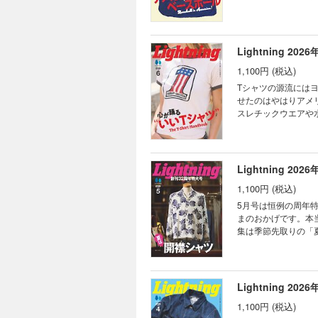
ました。ベースボー
プロダクツ。アメカ
毎シーズン必ずこれ
にとって身近な存在
Lightning 2026
スボールシャツがよ
1,100円 (税込)
について考えてみない？ 電子書籍特別付録：Back Number Fair LIGHTNING 15年10月号 VOL.258 E
CONTENTS 巻頭特集 
Tシャツの源流には
ネイト INDIGO通信 -p
せたのはやはりアメ
PHERROW’S 35t
スレチックウエアや
ストヴィンテージの教科書
で、実用品は次第に
15年10月号 VOL.25
メッセージを載せた
衣服を超え、時代や
しているブランドは
Lightning 2026
けて、その現在地を見ていきます。 電子書籍特別付録：Back Number F
1,100円 (税込)
EDITOR’S PICK
の一歩先ゆくアメカジコーデ
5月号は恒例の周年
pure blue japan 
まのおかげです。本
PRODUCTS 古い
集は季節先取りの「
の教科書 モヒカン小川の茶
フかつクラシックな
10月号 VOL.330
めるもよし。アウタ
ます。アパレルブラ
トの準備運動してみ
Lightning 2026
スのブランドストーリーなど、特大
1,100円 (税込)
Lightning 2021年5月号 EDITOR’S PICK CONTENTS 巻頭特集 夏は開襟シャツ カルロス西の一歩