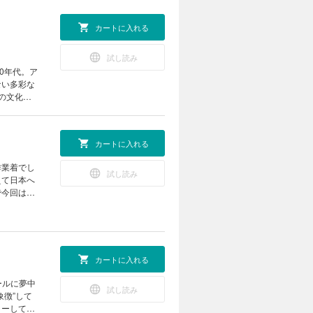
カートに入れる
試し読み
0年代。ア
ない多彩な
うの文化へ
取り入れて
年代があり
与えている
カートに入れる
メカジコーデ
作業着でし
試し読み
えて日本へ
 Japan
で今回は児
になった ネ
祥の地であ
r」
解いたり、
pure
カートに入れる
!! とんでも
 ネクストヴ
ールに夢中
試し読み
ack
徴”して
ャーしてみ