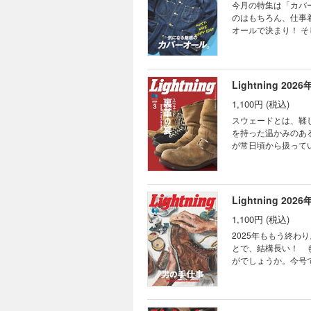
ーディネイト タフで美
今月の特集は「カバ
BOSS、登場 この春注
のはもちろん、仕事
日本のジーンズ文化を世界
オールで決まり！ 
pure blue jap
ラードのポップアッ
た ネクストヴィンテー
月は春のファッショ
Number Fair」202
子書籍特別付録：Back Number F
PICK CONTENTS 
Lightning 2026
RUGGED MATERI
1,100円 (税込)
CO. AUTHENTIC 
暮らしてます！ SLIC
スウェードとは、鞣
通信 奥付／次号予告 「Ba
を持った温かみのあ
が常日頃から扱って
を纏ったスウェード
愛して止まないスウ
を使ったジャケット
紹介！ 電子書籍特別付録：Back Number Fair LIGHTNING 2021年2月号 VOL.322 EDITOR’S PICK CONTENTS 巻
Lightning 2026
頭特集 裏革の宴。 The RE
1,100円 (税込)
WAREHOUSE ＆ 
STORIES JELAD
2025年ももう終
SLICK RIDES 
とで、結構長い！ 
CUSTOM SHOW 20
がでしょうか。今号
トや60/40とい
ンバーガーを食べて
想定して、どの洗剤
ともに新年を迎えましょう。 電子書籍特別付録：Back Number Fair LIGHTNING 202