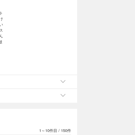
ト
け
い
ス
ん
ま
1～10件目
/
150件