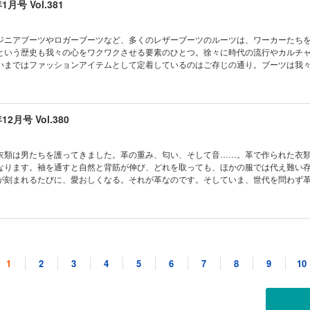
年1月号 Vol.381
巻頭特集 男の手仕事 WAREHOUSE ＆ CO.AUTHENTIC PRODUCTS The REAL McCO
re blue japan INDIGO通信 カルロス西の一歩先ゆくアメカジコーディネイト SHIP
ストヴィンテージの教科書 こうしてボクらはオーナーになった 古いモノと暮らしてます！ S
ジニアブーツやロガーブーツなど、多くのレザーブーツのルーツは、ワーカーたち
の茶芯サロン CLUB Lightning通信 稲妻フェスティバル2025 完全レポート 奥付／
という歴史も我々の心をワクワクさせる要素のひとつ。徐々に時代の流行やカルチ
ir」2023年2月号 VOL.348
いまではファッションアイテムとして定着しているのはご存じの通り。ブーツは我
アルに欠かせないプロダクツなのです。刻み込まれたシャフトのシワ、機能的なデ
やっぱりブーツが好きなんだ」と改めて思うのです。今回は東京生まれのブーツか
ツカタログ、そしてエンジニアブーツにおける鏡面仕上げ術など、“いま履きたいブー
年12月号 Vol.380
集 やっぱりブーツが好きなんだ。 The REAL McCOY’s 真冬の街を制する戦闘服 WAR
RODUCTS pure blue japan INDIGO通信 FIRST ARROW’s 2026 SS COLLECTI
コーディネイト SHIP JOHN STORIES モヒカン小川の茶芯サロン こうしてボ
衣類は男たちを護ってきました。革の重み、匂い、そして音……。革で作られた衣
 RIDES 古いモノと暮らしてます！ ネクストヴィンテージの教科書 CLUB Lightnin
なります。袖を通すと自然と背筋が伸び、どれを取っても、ほかの服では代え難い
mber Fair」2021年12月号 VOL.332
が刻まれるたびに、愛おしくなる。それが革なのです。そしていま、世代を問わず
ャンが注目されています。革ジャンを着るということ、それは浪漫なのです。とい
ジャン浪漫主義」。革ジャンといえばのブランドの自信作を、あらゆる角度から紹
めの革ジャンがずらりと並んでいます。さらに、先日開催された革のイベント「Leat
TNING 2017年12月号 VOL.284 稲妻
年11月号 Vol.379
ITOR’S PICK CONTENTS 巻頭特集 革ジャン浪漫主義。 Leathers day SNA
がゆくアメリカA-2紀行 カルロス西の一歩先ゆくアメカジコーディネイト WAREHOU
1
2
3
4
5
6
7
8
9
10
PRODUCTS pure blue japan INDIGO通信 SHIP JOHN STORIES ハンバーガーフ
ような厳格なルールを持たない「アメカジ」は、時代の流れやカルチャーと密接に
茶芯サロン こうしてボクらはオーナーになった SLICK RIDES 古いモノと暮らし
ました。自由な着こなしが可能であるからこそ、より多くの人々に受け入れられ、
CLUB Lightning通信 奥付／次号予告 「Back Number Fair」Lightning 20
。では果たして、本当にルールなど存在しないのでしょうか？ 答えはNO。アメカ
のなかにもルールはあるのです。特にアメカジを生業とする業界人たちは、それぞ