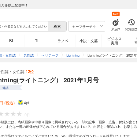
8万冊以上配信中！
Get!
セーフサーチ 中
来店pt
閲覧履
ビジネス
BL
TL
ラノベ
小説・文芸
実用
誌・女性誌
男性誌
ヘリテージ
Lightning
Lightning(ライトニング） 2021
男性誌・女性誌
12位
ghtning(ライトニング） 2021年1月号
雑誌
円 (税込)
4
pt
0件
書籍版には、表紙画像や中吊り画像に掲載されている一部の記事、画像、広告、付録が含ま
い、または一部の画像が修正されている場合がありますので、内容をご確認の上、お楽しみ
。
らの作品はファイルサイズが大きいため、Wi-Fi環境でのダウンロードを推奨いたします