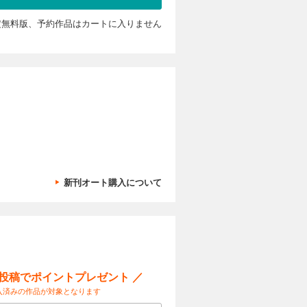
であるジ
介してもら
定無料版、予約作品はカートに入りません
ICK
カートに入れる
W’sの
働者、いわ
試し読み
ノと暮らして
全米へと広
ng 2019
ムは、大衆
徴のひとつ
に刻み込ま
。昨今で
イトを披
をライトニ
カートに入れる
す。記念す
新刊オート購入について
です。とい
試し読み
TORIES
のアイウエ
FW
とをより知
IDES 古
す。また特
mber
IC
小川の茶芯サ
ー投稿でポイントプレゼント ／
カートに入れる
ージの教科書
入済みの作品が対象となります
ク
ます。旧い