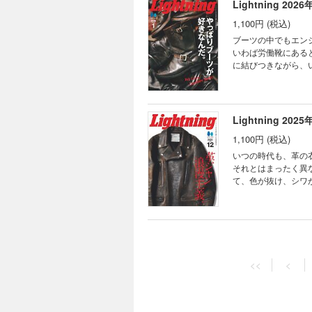
Lightning 2026
PICK CONTENTS 
1,100円 (税込)
イビーに魅せられて pu
STORIES ネク
ブーツの中でもエン
RIDES モヒカン小川
いわば労働靴にある
「Back Number Fa
に結びつきながら、
るアメリカンカジュ
骨な佇まい……。「
し、エンジニアブー
インにご紹介！ 電子書籍特別付録：Back Number Fair Lightning 2021年12月号 VOL.332 EDITOR’S PICK
Lightning 2025
CONTENTS 巻頭特
1,100円 (税込)
＆ CO.AUTHENTIC P
西の一歩先ゆくアメカジ
いつの時代も、革の
ナーになった SLICK
それとはまったく異
／次号予告 「Back Nu
て、色が抜け、シワ
王者ともいえる革ジ
今月号の特集は「革
の着こなしを楽しむた
day 2025」の様子もレポート。 電子書籍特別付録：Back Number Fair LIGH
Lightning 2025
フェスティバルガイド ED
1,100円 (税込)
ャケット塾 亀屋塾長
<<
<
CO. AUTHENTIC 
ドレスやトラッドの
ポート モヒカン小川の
がら発展を遂げてき
クストヴィンテージの教科書 
きたのだといえます
VOL.284
はありますが、自由