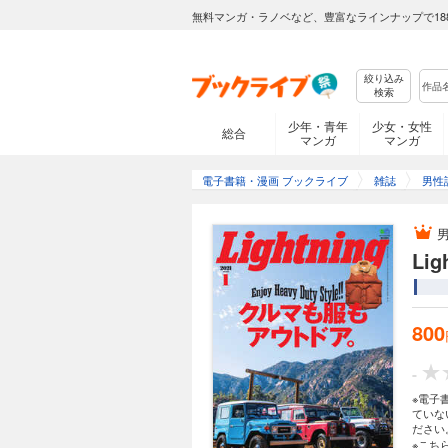
無料マンガ・ラノベなど、豊富なラインナップで18
絞り込み
検索
少年・青年
少女・女性
総合
マンガ
マンガ
電子書籍・漫画 ブックライブ
雑誌
男性
Li
800
-
※電子
ていな
ださい
※こち