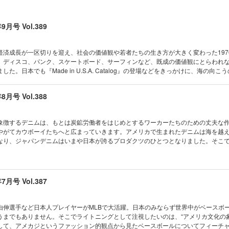
OBBY, NO LIFE
ドローン部
年9月号 Vol.389
UM in the POCKET
ORY SHOP
n Tags
経済成長が一区切りを迎え、社会の価値観や若者たちの生き方が大きく変わった197
レベル間違い探し
、ディスコ、パンク、スケートボード、サーフィンなど、既成の価値観にとらわれ
た。日本でも『Made in U.S.A. Catalog』の登場などをきっかけに、海の向こ
者たちはファッションや音楽、遊びを通して、自分たちなりのアメリカを日常へと
。我々がいま楽しんでいるファッションや音楽、遊びのルーツを辿ればそこには70
年8月号 Vol.388
、今月は改めて70年代を振り返り、現代のファッションやカルチャーにどう影響を
DE CONTENTS 巻頭特集 Back to 70s 今もあの頃に夢中だ カルロス西の一歩先ゆくア
象徴するデニムは、もとは炭鉱労働者をはじめとするワーカーたちのための丈夫な
こだわりの一台 SLICK RIDES The REAL McCOY’s SUMMER VACATION
やがてカウボーイたちへと広まっていきます。アメリカで生まれたデニムは海を越
AUTHENTIC PRODUCTS INDIGO通信 -pure blue japan SHIP JOHN STORIES All
なり、ジャパンデニムはいまや日本が誇るプロダクツのひとつとなりました。そこ
duct始動 モヒカン小川の茶芯サロン 古いモノと暮らしてます！ こうしてボクらはオーナー
久しぶりに潜入。さらに、東のアメカジストリートであるアメ横と、西のデニム発
CLUB Lightning通信 EDITOR’S PICK 奥付／次号予告 「Back Number Fai
トの最新ショップを紹介しているほか、ヴィンテージデニムの価値とその理由を紐
号 VOL.269
、夏のジーンズスナップなどあらゆる角度からジーンズの魅力を掘っています。 電子書籍特
g2023年8月号 稲妻フェスティバルin福岡 CONTENTS 巻頭特集 愛デニム
年7月号 Vol.387
.AUTHENTIC PRODUCTS The REAL McCOY’s ワークウエアの黄金期 INDIGO通信 -
ロス西の一歩先ゆくアメカジコーディネイト SHIP JOHN STORIES GEEK OUT HAWAII 
イ 古いモノと暮らしてます！ SLICK RIDES こうしてボクらはオーナーになった
由伸選手など日本人プレイヤーがMLBで大活躍。日本のみならず世界中がベースボ
カン小川の茶芯サロン EDITOR’S PICK CLUB Lightning通信 奥付／次号予告 「B
うまでもありません。そこでライトニングとして注視したいのは、“アメリカ文化の象
tning2023年8月号
して、アメカジというファッション的観点から見たベースボールについてフィーチ