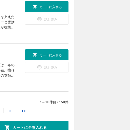
Y’s USネ
カートに入れる
 JOHN
LICK
をを支えた
試し読み
次号予告
ャーと密接
々が標榜す
ザイン、武
らスタート
ツ”をメ
EHOUSE
カートに入れる
ON カルロス
クらはオー
類は、布の
試し読み
g通信 奥付
存在。擦れ
革の衣類の
うことで、
介。現代流
hers
P フライトジ
1～10件目
/
150件
カートに入れる
SE ＆
>
>>
ェスティバルレ
結びつきな
試し読み
てます！ ネ
親しまれて
17年12月号
ジは自由で
カートに全巻入れる
れの経験則