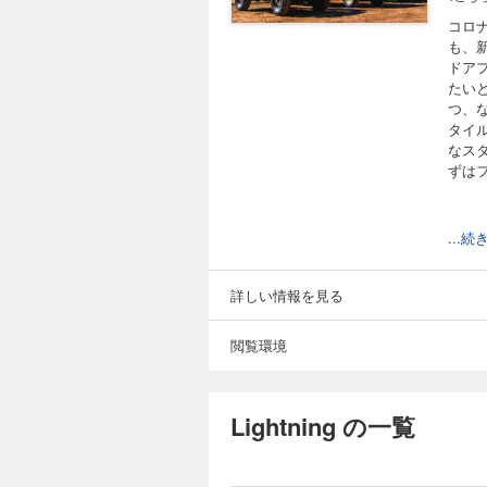
コロ
も、
ドア
たい
つ、
タイ
なス
ずは
...
表紙
SCHO
EDIT
詳しい情報を見る
目次
巻頭特集
閲覧環境
Pure 
WARE
教えて
FIRS
Lightning の一覧
OWNE
Ligh
VINT