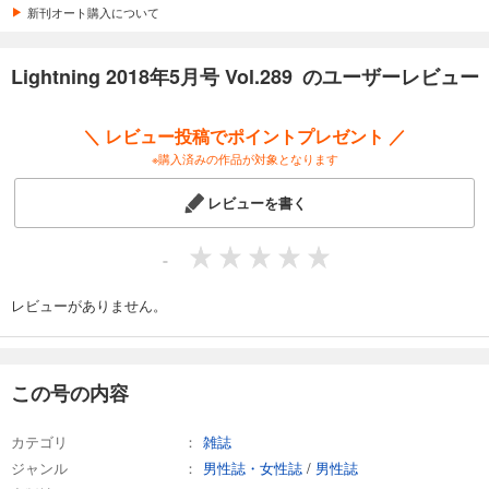
カート
新刊オート購入について
試し読み
Lightning 2018年5月号 Vol.289 のユーザーレビュー
あらすじを表示する
Lightning 2025年9月号 Vol.377
＼ レビュー投稿でポイントプレゼント ／
1,100
円 (税込)
※購入済みの作品が対象となります
カート
レビューを書く
試し読み
あらすじを表示する
-
Lightning 2025年8月号 Vol.376
1,100
レビューがありません。
円 (税込)
カート
試し読み
この号の内容
あらすじを表示する
Lightning 2025年7月号 Vol.375
カテゴリ
雑誌
1,100
円 (税込)
ジャンル
男性誌・女性誌
/
男性誌
カート