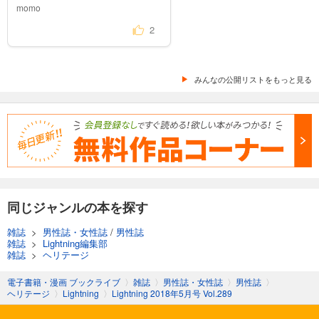
momo
Lightning(ライトニング） 2024年6月号 Vol.362
1,100
2
円 (税込)
カート
試し読み
みんなの公開リストをもっと見る
あらすじを表示する
Lightning(ライトニング） 2024年5月号 Vol.361
1,100
円 (税込)
カート
試し読み
あらすじを表示する
同じジャンルの本を探す
Lightning(ライトニング） 2024年4月号 Vol.360
雑誌
>
男性誌・女性誌
/
男性誌
1,100
円 (税込)
カート
雑誌
>
Lightning編集部
雑誌
>
ヘリテージ
試し読み
電子書籍・漫画 ブックライブ
〉
雑誌
〉
男性誌・女性誌
〉
男性誌
〉
あらすじを表示する
ヘリテージ
〉
Lightning
〉
Lightning 2018年5月号 Vol.289
Lightning(ライトニング） 2024年3月号 Vol.359