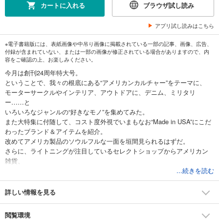
カートに入れる
ブラウザ試し読み
アプリ試し読みはこちら
※電子書籍版には、表紙画像や中吊り画像に掲載されている一部の記事、画像、広告、
付録が含まれていない、または一部の画像が修正されている場合がありますので、内
容をご確認の上、お楽しみください。
今月は創刊24周年特大号。
ということで、我々の根底にある“アメリカンカルチャー”をテーマに、
モーターサークルやインテリア、アウトドアに、デニム、ミリタリ
ー……と
いろいろなジャンルの“好きなモノ”を集めてみた。
また大特集に付随して、コスト度外視でいまもなお“Made in USA”にこだ
わったブランド＆アイテムを紹介。
改めてアメリカ製品のソウルフルな一面を垣間見られるはずだ。
さらに、ライトニングが注目しているセレクトショップからアメリカン
雑貨、
時計の名店など、“僕らが欲しいモノに出会える店”をテーマにしたショッ
...続きを読む
プガイドや、
厳選した皮革を使い、一針一針手縫いで仕上げる革小物。
詳しい情報を見る
その経年変化の具合や日本の職人魂が宿る最新の革小物を大紹介。
先日行われた稲妻フェスティバル2018 SPRINGのスナップ集も収録。
閲覧環境