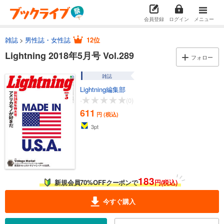
会員登録
ログイン
メニュー
雑誌
男性誌・女性誌
12位
Lightning 2018年5月号 Vol.289
フォロー
雑誌
Lightning編集部
-
(0)
611
円 (税込)
3
pt
183
新規会員70%OFFクーポンで
円(税込)
今すぐ購入