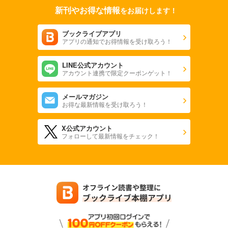
新刊やお得な情報
をお届けします！
1,100
円 (税込)
カート
ブックライブアプリ
アプリの通知でお得情報を受け取ろう！
試し読み
あらすじを表示する
LINE公式アカウント
Lightning(ライトニング） 2024年2月号
アカウント連携で限定クーポンゲット！
1,100
円 (税込)
カート
メールマガジン
お得な最新情報を受け取ろう！
試し読み
あらすじを表示する
X公式アカウント
フォローして最新情報をチェック！
Lightning(ライトニング） 2024年1月号
1,100
円 (税込)
カート
試し読み
あらすじを表示する
Lightning(ライトニング） 2023年12月号