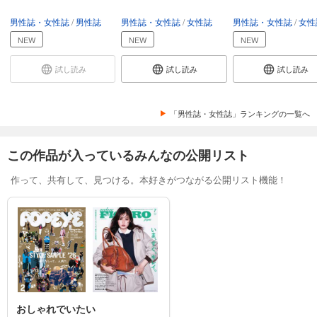
男性誌・女性誌
男性誌
男性誌・女性誌
女性誌
男性誌・女性誌
女性
Lightning 2024年9月号 Vol.365
NEW
NEW
NEW
1,100
円 (税込)
カート
試し読み
試し読み
試し読み
試し読み
あらすじを表示する
「男性誌・女性誌」ランキングの一覧へ
Lightning 2024年8月号 Vol.364
1,100
円 (税込)
この作品が入っているみんなの公開リスト
カート
作って、共有して、見つける。本好きがつながる公開リスト機能！
試し読み
あらすじを表示する
Lightning 2024年7月号 Vol.363
1,100
円 (税込)
カート
試し読み
あらすじを表示する
おしゃれでいたい