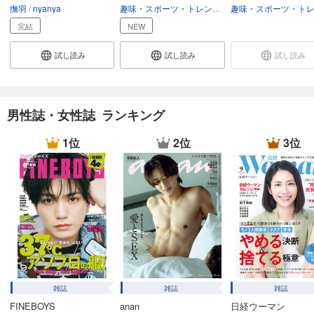
撫羽
nyanya
趣味・スポーツ・トレンド
趣味・生活
あらすじを表示する
完結
NEW
Lightning 2024年12月号 Vol.368
1,100
試し読み
試し読み
試し読み
円 (税込)
カート
試し読み
あらすじを表示する
男性誌・女性誌 ランキング
Lightning 2024年11月号 Vol.367
1位
2位
3位
1,100
円 (税込)
カート
試し読み
あらすじを表示する
Lightning 2024年10月号 Vol.366
1,100
円 (税込)
カート
雑誌
雑誌
雑誌
試し読み
FINEBOYS
anan
日経ウーマン
あらすじを表示する