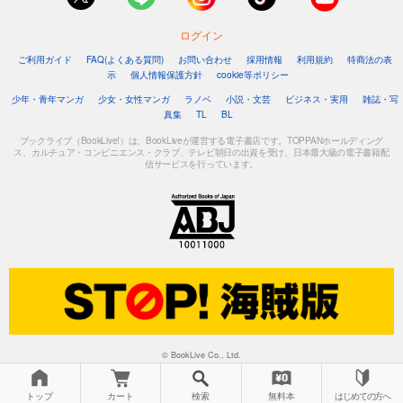
ログイン
試し読み
あらすじを表示する
ご利用ガイド
FAQ(よくある質問)
お問い合わせ
採用情報
利用規約
特商法の表
示
個人情報保護方針
cookie等ポリシー
Lightning(ライトニング） 2023年8月号
少年・青年マンガ
少女・女性マンガ
ラノベ
小説・文芸
ビジネス・実用
雑誌・写
1,100
円 (税込)
真集
TL
BL
カート
ブックライブ（BookLive!）は、BookLiveが運営する電子書店です。TOPPANホールディング
ス、カルチュア・コンビニエンス・クラブ、テレビ朝日の出資を受け、日本最大級の電子書籍配
信サービスを行っています。
試し読み
あらすじを表示する
Lightning(ライトニング） 2023年7月号
1,100
円 (税込)
カート
試し読み
あらすじを表示する
Lightning(ライトニング） 2023年6月号
© BookLive Co., Ltd.
1,100
円 (税込)
カート
トップ
カート
検索
無料本
はじめての方へ