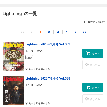
特大号らしく、今月も分厚く、濃厚な一冊に仕上がってます！
※デジタル版は、紙の雑誌とは内容が一部異なり、表紙画像や目次に掲載
している記事、画像、広告、付録が含まれない場合があります。また、
Lightning の一覧
本誌掲載の情報は、原則として奥付に表記している発行時のものです。
1～10件目
/
150件
<<
<
1
2
3
4
>
>>
Lightning 2026年9月号 Vol.389
1,100
円 (税込)
カート
NEW
試し読み
あらすじを表示する
Lightning 2026年8月号 Vol.388
1,100
円 (税込)
カート
試し読み
あらすじを表示する