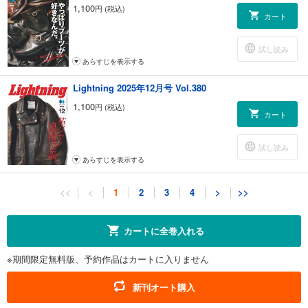
1,100
円 (税込)
カート
試し読み
あらすじを表示する
Lightning 2025年12月号 Vol.380
1,100
円 (税込)
カート
試し読み
あらすじを表示する
Lightning 2025年11月号 Vol.379
<<
<
1
2
3
4
>
>>
1,100
円 (税込)
カート
カートに全巻入れる
試し読み
※期間限定無料版、予約作品はカートに入りません
あらすじを表示する
Lightning 2025年10月号 Vol.378
新刊オート購入
1,100
円 (税込)