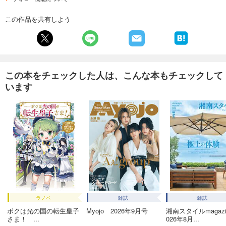
試し読み
あらすじを表示する
この作品を共有しよう
Lightning 2025年3月号 Vol.371
1,100
円 (税込)
カート
この本をチェックした人は、こんな本もチェックして
試し読み
います
あらすじを表示する
Lightning 2025年2月号 Vol.370
1,100
円 (税込)
カート
試し読み
あらすじを表示する
Lightning 2025年1月号 Vol.369
1,100
円 (税込)
ラノベ
雑誌
雑誌
カート
ボクは光の国の転生皇子
Myojo 2026年9月号
湘南スタイルmagazin
さま！ ...
026年8月...
試し読み