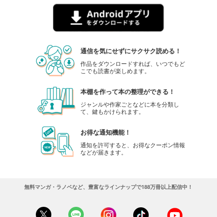
1,100
円 (税込)
カート
試し読み
あらすじを表示する
通信を気にせずにサクサク読める！
Lightning(ライトニング） 2023年11月号
作品をダウンロードすれば、いつでもど
1,100
こでも読書が楽しめます。
円 (税込)
カート
本棚を作って本の整理ができる！
試し読み
ジャンルや作家ごとなどに本を分類し
あらすじを表示する
て、鍵もかけられます。
Lightning(ライトニング） 2023年10月号
お得な通知機能！
1,100
円 (税込)
通知を許可すると、お得なクーポン情報
カート
などが届きます。
試し読み
あらすじを表示する
無料マンガ・ラノベなど、豊富なラインナップで188万冊以上配信中！
Lightning(ライトニング） 2023年9月号
1,100
円 (税込)
カート