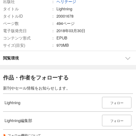
出版社
ヘリテージ
タイトル
Lightning
試し読み
タイトルID
20001678
あらすじを表示する
ページ数
494ページ
Lightning 2025年6月号 Vol.374
電子版発売日
2018年03月30日
1,100
円 (税込)
コンテンツ形式
EPUB
カート
サイズ(目安)
970MB
試し読み
閲覧環境
あらすじを表示する
Lightning 2025年5月号 Vol.373
作品・作者をフォローする
1,100
円 (税込)
カート
新刊やセール情報をお知らせします。
試し読み
Lightning
あらすじを表示する
フォロー
Lightning 2025年4月号 Vol.372
Lightning編集部
フォロー
1,100
円 (税込)
カート
フォロー機能について