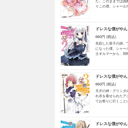
た。このままでは国
りこの僕、シャール
虚しく女装させられ
庫化！
ドレスな僕がやん
660円 (税込)
失踪した双子の姉、
になった僕、シャー
士ギルマーから、同
からは白い目で見ら
メディ第２巻！
ドレスな僕がやん
660円 (税込)
天才の姉・グリンダ
れ衣を着せられたア
てお祭りに行くこと
りだくさん！ けれ
庭教師コメディ、第3巻
ドレスな僕がやん