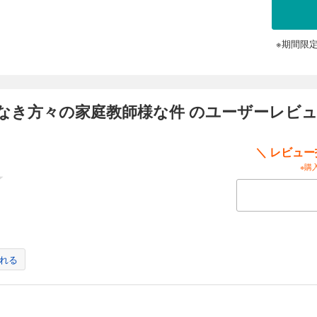
※期間限
なき方々の家庭教師様な件 のユーザーレビ
＼ レビュ
※購
れる