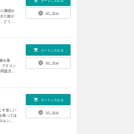
カートに入れる
子に隣国か
試し読み
てきた姫が
ど、どうし
家庭教師コ
カートに入れる
服を着
試し読み
、ブラコン
い問題児ば
評第5巻!
カートに入れる
ごす楽しい
試し読み
を救ってほ
ヨルン、