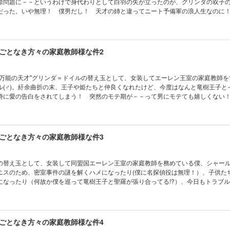
際問題に－－というわけで身代わりとして白羽の矢が立ったのが、グリンダの双子
だった。いや無理！ 僕男だし！ 天才の姉と違ってニート予備軍の浪人生なのに
、同盟国の王様一家の家庭教師をやることに……!? ファンタジー家庭教師コメデ
ごとなき方々の家庭教師様な件2
"万能の天才"グリンダ＝ドイルの替え玉として、女装してエーレン王室の家庭教師を
ル(♂)。紆余曲折の末、王子や姫たちと仲良くなれたけど、今度はなんと竜樹王子と
時に愛の告白をされてしまう！ 突然のモテ期が－－って男にモテても嬉しくない
れるし、アニスはお泊まりにやって来るし、一体どうすれば－－!? ファンタジー
ごとなき方々の家庭教師様な件3
の替え玉として、女装して同盟国エーレン王室の家庭教師を務めている僕、シャール(
ニスのため、密室事件の謎を解くハメになったり(僕に名探偵役は無理！）、子供た
になったり（何故か僕を巡って竜樹王子と聖羅が張り合ってる!?）、今日もトラブ
どそのお祭りには、本物のグリンダが現れるという情報があって－－。大人気ファ
!!
ごとなき方々の家庭教師様な件4