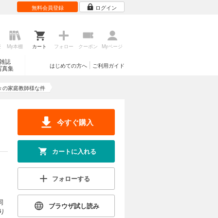
無料会員登録
ログイン
歴
My本棚
カート
フォロー
クーポン
Myページ
雑誌
はじめての方へ
ご利用ガイド
写真集
々の家庭教師様な件
今すぐ購入
カートに入れる
フォローする
同
ブラウザ試し読み
り