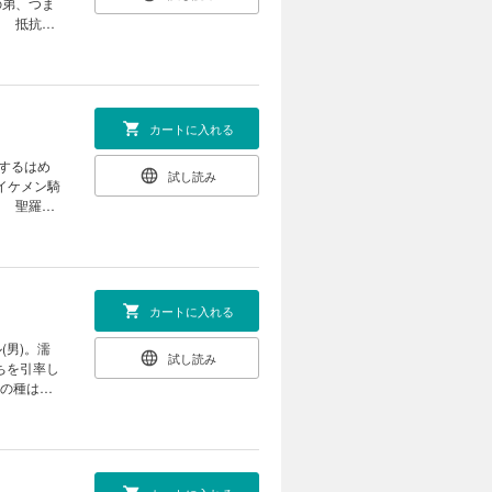
の弟、つま
！ 抵抗も
ィ大望の文
カートに入れる
するはめ
試し読み
イケメン騎
！ 聖羅姫
家庭教師コ
カートに入れる
男)。濡
試し読み
ちを引率し
ルの種は盛
ンタジー家