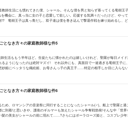
庭教師生活にも慣れてきた僕、シャール。そんな僕を男と知らず慕ってくる竜樹王
これを機会に、真っ当に女の子と恋愛して欲しい。応援する気満々だったけど、やっ
何!? 竜樹王子は真っ青だし、双子達は僕を巻き込んで撃退作戦を練り始めるし、
甘々短編「エーレン王室式・新婚さんゴッコ」等、番外編も盛り沢山のファンタジー
ごとなき方々の家庭教師様な件5
教師生活ももう半年ほど。生徒たちに懐かれたのは嬉しいけれど、聖羅が毎日メイド
れるようになったのは絶対マズイ! それ以外にも、真面目で一途過ぎる竜樹王子に
更紗姫にベッタリな織絵姫、お母さんっ子の真王子……特定の相手しか目に入らな
広げるため、"先生"として一計を案じた僕は――。ファンタジー家庭教師コメディ、好
ごとなき方々の家庭教師様な件6
るため、ロマンシアの音楽祭に同行することになったシャール(♂)。船上で聖羅と過
郷に到着!と思いきや、護衛のギルマーも加えたシャール争奪戦勃発!そんな中「世界
い髪の美女がシャールの前に現れて……?さらにはポーラローズ姫と、コスプレ少年
まで登場し、音楽祭に不吉な影が迫る――。