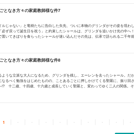
ごとなき方々の家庭教師様な件7
イルじゃない」と竜樹たちに告白した矢先、ついに本物のグリンダがその姿を現わ
「必ず戻って誕生日を祝う」と約束したシャールは、グリンダを追いかけ光の中へ
で置いてきぼりを食らったシャールが迷い込んだその先は、伝承で語られる二千年
もシャールが「神託の黄金の天使」だって――!? 大人気ファンタジー家庭教師コ
ごとなき方々の家庭教師様な件8
るような立派な大人になるため、グリンダを残し、エーレンを去ったシャール。だ
になるべく勉強をはじめたものの、ことあるごとに押しかけてくる聖羅に、振り回
―!? 十二歳、十四歳、十六歳と成長していく聖羅と、変わってゆく二人の関係。
た、十七歳の聖羅との“約束の未来”が訪れて……。大人気ファンタジー家庭教師コメ
1
・
・
・
・
・
・
・
・
・