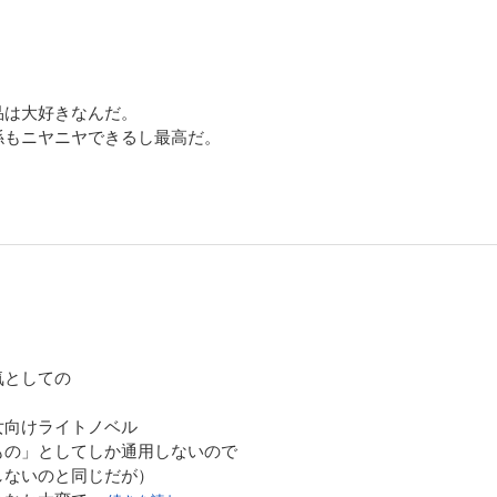
品は大好きなんだ。
係もニヤニヤできるし最高だ。
気としての
女向けライトノベル
もの」としてしか通用しないので
しないのと同じだが）