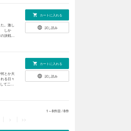
カートに入れる
した。激し
試し読み
！ しか
前の決戦の
メディ、最
カートに入れる
が何とか大
試し読み
される日々
そして二千
ディ、
1～8件目
/
8件
>
>>