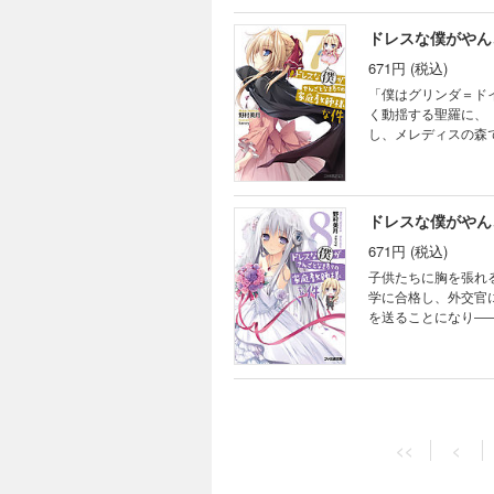
ドレスな僕がやん
671円 (税込)
「僕はグリンダ＝ド
く動揺する聖羅に、
し、メレディスの森
真っただ中！ しか
高潮の第７巻！
ドレスな僕がやん
671円 (税込)
子供たちに胸を張れ
学に合格し、外交官
を送ることになり―
年前に飛んだ時に見
堂々フィナーレ!!
<<
<