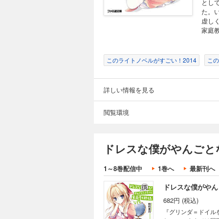
とし
た。
虚し
家庭
このライトノベルがすごい！2014
この
詳しい情報を見る
閲覧環境
ドレスな僕がやんごと
1～8巻配信中
1巻へ
最新刊へ
ドレスな僕がやん
682円 (税込)
『グリンダ＝ドイル