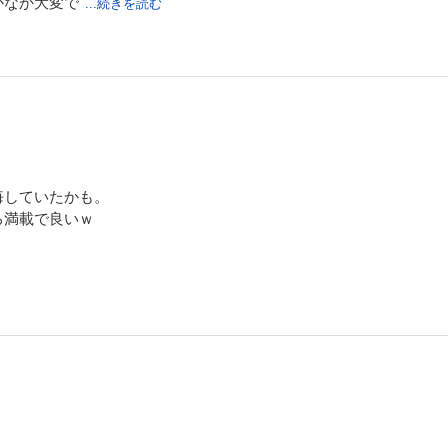
かなか大変で
...続きを読む
悔していたかも。
ろ満載で良いｗ