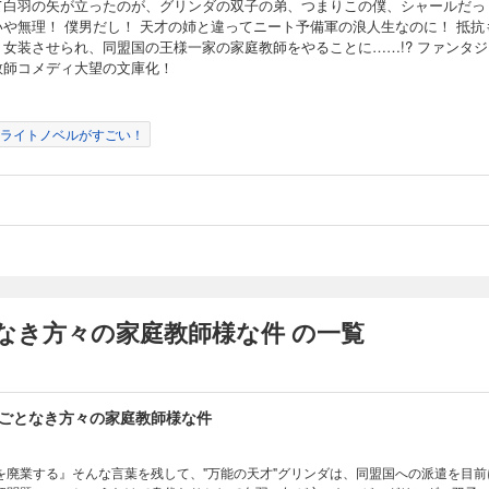
て白羽の矢が立ったのが、グリンダの双子の弟、つまりこの僕、シャールだっ
いや無理！ 僕男だし！ 天才の姉と違ってニート予備軍の浪人生なのに！ 抵抗
く女装させられ、同盟国の王様一家の家庭教師をやることに……!? ファンタジ
教師コメディ大望の文庫化！
ライトノベルがすごい！
なき方々の家庭教師様な件 の一覧
ごとなき方々の家庭教師様な件
を廃業する』そんな言葉を残して、"万能の天才"グリンダは、同盟国への派遣を目前