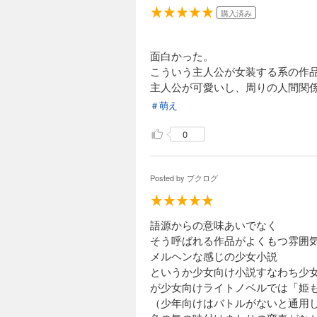
購入済み
面白かった。
こういう主人公が女装する系の作
主人公が可愛いし、周りの人間関
＃萌え
0
Posted by
ブクログ
語源からの意味あいでなく
そう呼ばれる作品がよくもつ雰囲
メルヘンな感じの少女小説
というか少女向け小説すなわち少
が少女向けライトノベルでは「姫
（少年向けはバトルがないと通用