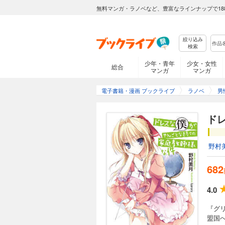
無料マンガ・ラノベなど、豊富なラインナップで18
絞り込み
検索
少年・青年
少女・女性
総合
マンガ
マンガ
電子書籍・漫画 ブックライブ
ラノベ
男
ド
野村
682
4.0
『グ
盟国