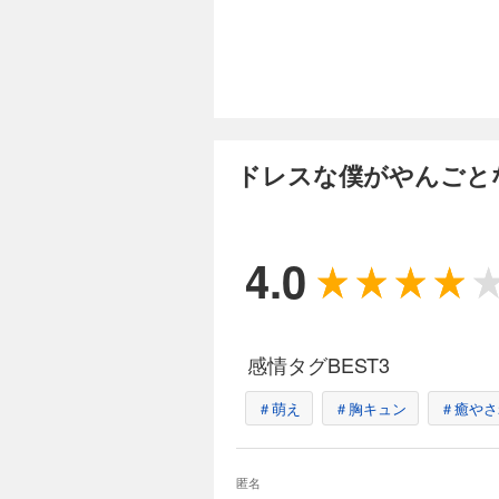
ドレスな僕がやんごと
4.0
感情タグBEST3
＃萌え
＃胸キュン
＃癒やさ
匿名