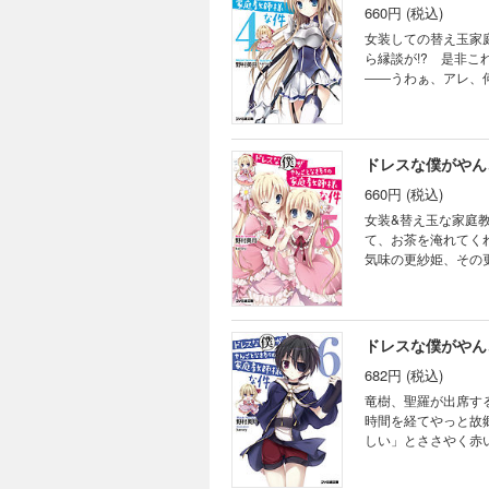
660円 (税込)
女装しての替え玉家
ら縁談が!? 是非
――うわぁ、アレ、
よう!? 聖羅との
メディ、第4巻!!
ドレスな僕がやん
660円 (税込)
女装&替え玉な家庭
て、お茶を淹れてく
気味の更紗姫、その
かり。彼らの世界を
ドレスな僕がやん
682円 (税込)
竜樹、聖羅が出席す
時間を経てやっと故
しい」とささやく赤
不気味な“終末教”