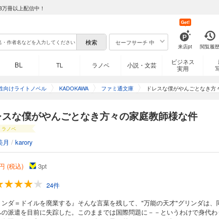
8万冊以上配信中！
Get!
セーフサーチ 中
来店pt
閲覧履
ビジネス
BL
TL
ラノベ
小説・文芸
実用
性向けライトノベル
KADOKAWA
ファミ通文庫
ドレスな僕がやんごとなき方
レスな僕がやんごとなき方々の家庭教師様な件
ラノベ
美月
/
karory
円 (税込)
3
pt
24件
リンダ＝ドイルを廃業する』そんな言葉を残して、"万能の天才"グリンダは、
への派遣を目前に失踪した。このままでは国際問題に－－というわけで身代わ