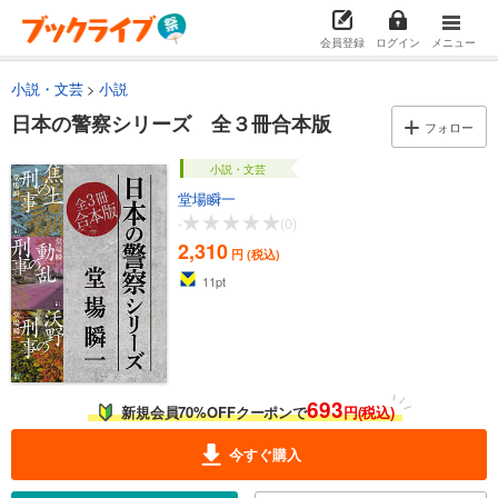
会員登録
ログイン
メニュー
小説・文芸
小説
日本の警察シリーズ 全３冊合本版
フォロー
小説・文芸
堂場瞬一
-
(0)
2,310
円 (税込)
11
pt
693
新規会員70%OFFクーポンで
円(税込)
今すぐ購入