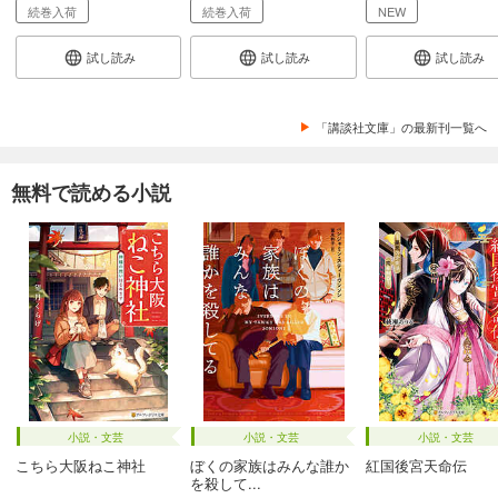
続巻入荷
続巻入荷
NEW
試し読み
試し読み
試し読み
「講談社文庫」の最新刊一覧へ
無料で読める小説
小説・文芸
小説・文芸
小説・文芸
こちら大阪ねこ神社
ぼくの家族はみんな誰か
紅国後宮天命伝
を殺して...