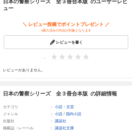
日本の警察シリーズ 全３冊合本版 のユーザーレビ
ュー
警察小説の旗手が満を持して描く、壮大な警察大河シリーズ、ここに開
幕。（『焦土の刑事』）
＼ レビュー投稿でポイントプレゼント ／
※購入済みの作品が対象となります
レビューを書く
-
レビューがありません。
日本の警察シリーズ 全３冊合本版 の詳細情報
カテゴリ
小説・文芸
ジャンル
小説
/
国内小説
出版社
講談社
掲載誌・レーベル
講談社文庫