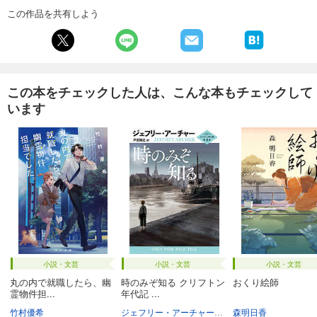
この作品を共有しよう
この本をチェックした人は、こんな本もチェックして
います
小説・文芸
小説・文芸
小説・文芸
丸の内で就職したら、幽
時のみぞ知る クリフトン
おくり絵師
霊物件担...
年代記 ...
竹村優希
ジェフリー・アーチャー
戸田裕之
森明日香