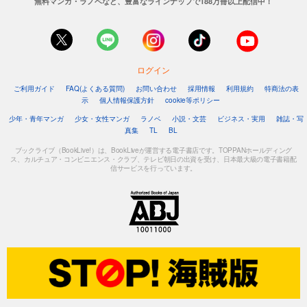
無料マンガ・ラノベなど、豊富なラインナップで188万冊以上配信中！
ログイン
ご利用ガイド
FAQ(よくある質問)
お問い合わせ
採用情報
利用規約
特商法の表
示
個人情報保護方針
cookie等ポリシー
少年・青年マンガ
少女・女性マンガ
ラノベ
小説・文芸
ビジネス・実用
雑誌・写
真集
TL
BL
ブックライブ（BookLive!）は、BookLiveが運営する電子書店です。TOPPANホールディング
ス、カルチュア・コンビニエンス・クラブ、テレビ朝日の出資を受け、日本最大級の電子書籍配
信サービスを行っています。