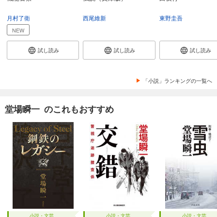
月村了衛
西尾維新
東野圭吾
NEW
試し読み
試し読み
試し読み
「小説」ランキングの一覧へ
堂場瞬一 のこれもおすすめ
小説・文芸
小説・文芸
小説・文芸