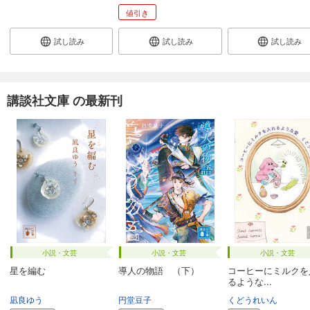
値引き
試し読み
試し読み
試し読み
講談社文庫 の最新刊
小説・文芸
小説・文芸
小説・文芸
星を編む
導人の物語 （下）
コーヒーにミルクを
るような...
凪良ゆう
円堂豆子
くどうれいん