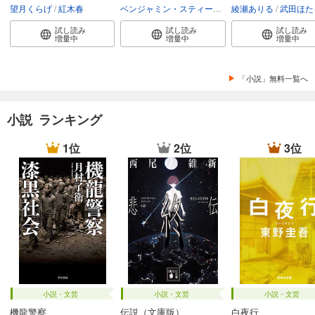
望月くらげ
紅木春
ベンジャミン・スティーヴンソン
綾瀬ありる
富永和子
武田ほた
試し読み
試し読み
試し読み
増量中
増量中
増量中
「小説」無料一覧へ
小説 ランキング
1位
2位
3位
小説・文芸
小説・文芸
小説・文芸
機龍警察
伝説（文庫版）
白夜行