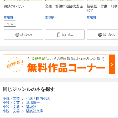
鋼鉄のレガシー
交錯 警視庁追跡捜査係
新装版 雪虫 刑事
沢了
堂場瞬一
堂場瞬一
堂場瞬一
NEW
試し読み
試し読み
試し読み
同じジャンルの本を探す
小説・文芸
>
小説
/
国内小説
小説・文芸
>
堂場瞬一
小説・文芸
>
講談社
小説・文芸
>
講談社文庫