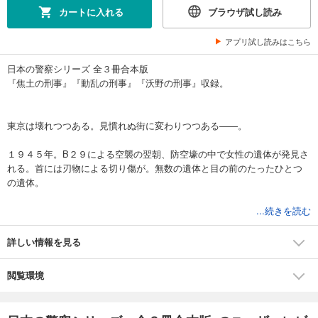
カートに入れる
ブラウザ試し読み
アプリ試し読みはこちら
日本の警察シリーズ 全３冊合本版
『焦土の刑事』『動乱の刑事』『沃野の刑事』収録。
東京は壊れつつある。見慣れぬ街に変わりつつある――。
１９４５年。B２９による空襲の翌朝、防空壕の中で女性の遺体が発見さ
れる。首には刃物による切り傷が。無数の遺体と目の前のたったひとつ
の遺体。
これは戦争ではない。個人に対する犯罪だ――。
...続きを読む
捜査を進める京橋署刑事の高峰は署長から思わぬ言葉を聞かされる。
詳しい情報を見る
「あれは、空襲の被害者だ」。殺人事件のもみ消し――そしてまた殺人
が起きる。
閲覧環境
高峰は、中学からの同級生で特高に籍をを置く海老沢とともに、終戦を
またいで「戦時下の殺人」の犯人を追い詰めていく。