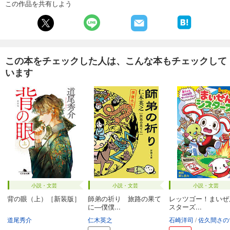
この作品を共有しよう
この本をチェックした人は、こんな本もチェックして
います
小説・文芸
小説・文芸
小説・文芸
背の眼（上）［新装版］
師弟の祈り 旅路の果て
レッツゴー！まいぜ
に―僕僕...
スターズ...
道尾秀介
仁木英之
石崎洋司
佐久間さの