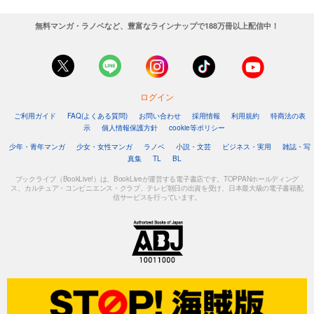
無料マンガ・ラノベなど、豊富なラインナップで188万冊以上配信中！
ログイン
ご利用ガイド
FAQ(よくある質問)
お問い合わせ
採用情報
利用規約
特商法の表
示
個人情報保護方針
cookie等ポリシー
少年・青年マンガ
少女・女性マンガ
ラノベ
小説・文芸
ビジネス・実用
雑誌・写
真集
TL
BL
ブックライブ（BookLive!）は、BookLiveが運営する電子書店です。TOPPANホールディング
ス、カルチュア・コンビニエンス・クラブ、テレビ朝日の出資を受け、日本最大級の電子書籍配
信サービスを行っています。