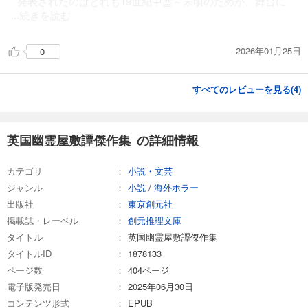
発表されたのはどれも19世紀中盤～末頃のためか、舞台に
...続きを読む
2026年01月25日
0
すべてのレビューを見る(
4
)
英国幽霊屋敷譚傑作集 の詳細情報
カテゴリ
小説・文芸
ジャンル
小説
/
海外ホラー
出版社
東京創元社
掲載誌・レーベル
創元推理文庫
タイトル
英国幽霊屋敷譚傑作集
タイトルID
1878133
ページ数
404ページ
電子版発売日
2025年06月30日
コンテンツ形式
EPUB