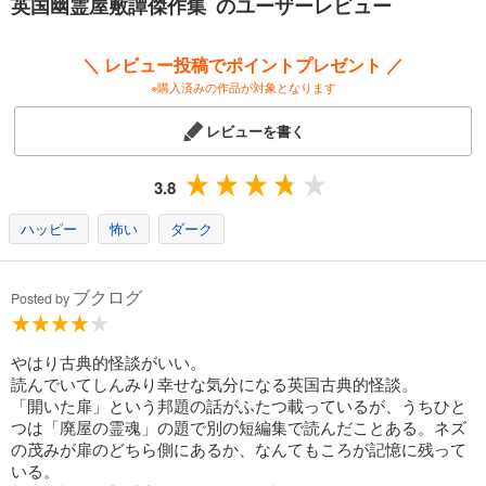
英国幽霊屋敷譚傑作集 のユーザーレビュー
灯台」チャールズ・F・F・ウッズ／「ゴアズソープ屋敷の幽霊選び」ア
ーサー・コナン・ドイル／編者あとがき――幽（かそ）けき扉、霊への
階（きざはし）
＼ レビュー投稿でポイントプレゼント ／
※購入済みの作品が対象となります
レビューを書く
3.8
ハッピー
怖い
ダーク
ブクログ
Posted by
やはり古典的怪談がいい。
読んでいてしんみり幸せな気分になる英国古典的怪談。
「開いた扉」という邦題の話がふたつ載っているが、うちひと
つは「廃屋の霊魂」の題で別の短編集で読んだことある。ネズ
の茂みが扉のどちら側にあるか、なんてもころが記憶に残って
いる。