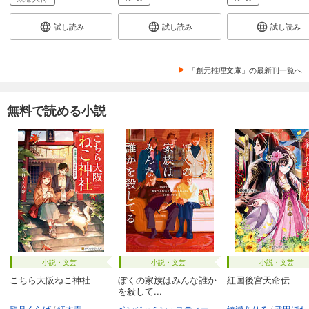
試し読み
試し読み
試し読み
「創元推理文庫」の最新刊一覧へ
無料で読める小説
小説・文芸
小説・文芸
小説・文芸
こちら大阪ねこ神社
ぼくの家族はみんな誰か
紅国後宮天命伝
を殺して...
望月くらげ
紅木春
ベンジャミン・スティーヴンソン
綾瀬ありる
富永和子
武田ほた