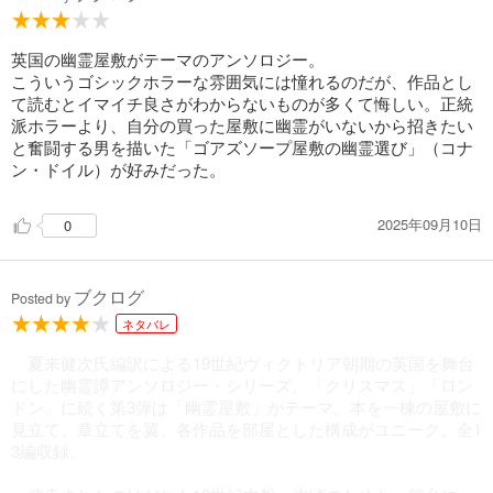
英国の幽霊屋敷がテーマのアンソロジー。
こういうゴシックホラーな雰囲気には憧れるのだが、作品とし
て読むとイマイチ良さがわからないものが多くて悔しい。正統
派ホラーより、自分の買った屋敷に幽霊がいないから招きたい
と奮闘する男を描いた「ゴアズソープ屋敷の幽霊選び」（コナ
ン・ドイル）が好みだった。
2025年09月10日
0
ブクログ
Posted by
ネタバレ
夏来健次氏編訳による19世紀ヴィクトリア朝期の英国を舞台
にした幽霊譚アンソロジー・シリーズ。「クリスマス」「ロン
ドン」に続く第3弾は「幽霊屋敷」がテーマ。本を一棟の屋敷に
見立て、章立てを翼、各作品を部屋とした構成がユニーク。全1
3編収録。