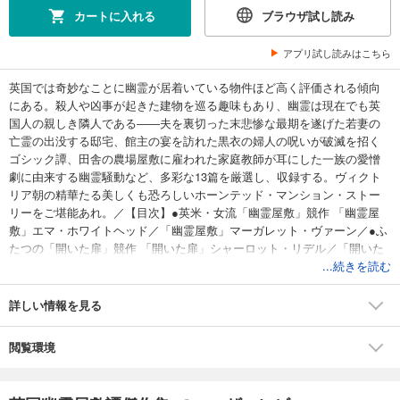
カートに入れる
ブラウザ試し読み
アプリ試し読みはこちら
英国では奇妙なことに幽霊が居着いている物件ほど高く評価される傾向
にある。殺人や凶事が起きた建物を巡る趣味もあり、幽霊は現在でも英
国人の親しき隣人である――夫を裏切った末悲惨な最期を遂げた若妻の
亡霊の出没する邸宅、館主の宴を訪れた黒衣の婦人の呪いが破滅を招く
ゴシック譚、田舎の農場屋敷に雇われた家庭教師が耳にした一族の愛憎
劇に由来する幽霊騒動など、多彩な13篇を厳選し、収録する。ヴィクト
リア朝の精華たる美しくも恐ろしいホーンテッド・マンション・ストー
リーをご堪能あれ。／【目次】●英米・女流「幽霊屋敷」競作 「幽霊屋
敷」エマ・ホワイトヘッド／「幽霊屋敷」マーガレット・ヴァーン／●ふ
たつの「開いた扉」競作 「開いた扉」シャーロット・リデル／「開いた
扉」マーガレット・オリファント／●幽霊談義小説競作 「ブレイクスリー
...続きを読む
屋敷の幽霊談議」ウィリアム・マッドフォード／「奇談の屋敷」アンド
ルー・ラング／●J・E・プレストン・マドックの二屋敷 「バロカン屋敷
詳しい情報を見る
の幽霊」J・E・プレストン・マドック／「ライスリップ僧院屋敷（アビ
ー）の幽霊」J・E・プレストン・マドック／●応報と理不尽 「パディン
閲覧環境
トン領主屋敷（マナーハウス）の幽霊」チャールズ・オリア／「ヨーク
シャーの幽霊屋敷」ダドリー・コステロ／「農場屋敷（グレインジ）の
幽霊」フランシス・ブラウン／●異色競作 無名作家と巨匠 「岩礁の幽霊