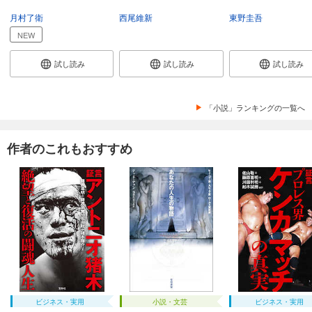
月村了衛
西尾維新
東野圭吾
NEW
試し読み
試し読み
試し読み
「小説」ランキングの一覧へ
作者のこれもおすすめ
ビジネス・実用
小説・文芸
ビジネス・実用