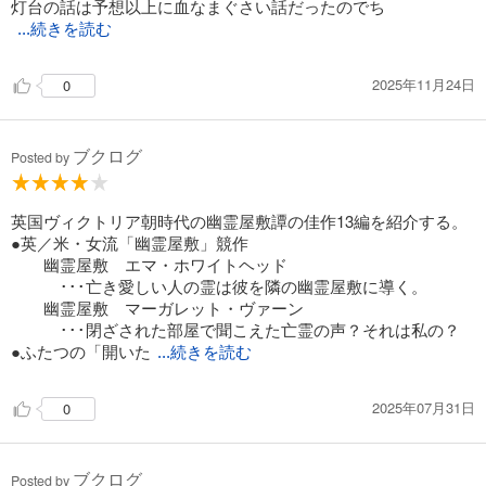
灯台の話は予想以上に血なまぐさい話だったのでち
...続きを読む
2025年11月24日
0
ブクログ
Posted by
英国ヴィクトリア朝時代の幽霊屋敷譚の佳作13編を紹介する。
●英／米・女流「幽霊屋敷」競作
幽霊屋敷 エマ・ホワイトヘッド
･･･亡き愛しい人の霊は彼を隣の幽霊屋敷に導く。
幽霊屋敷 マーガレット・ヴァーン
･･･閉ざされた部屋で聞こえた亡霊の声？それは私の？
●ふたつの「開いた
...続きを読む
2025年07月31日
0
ブクログ
Posted by