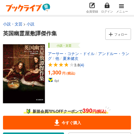
会員登録
ログイン
メニュー
小説・文芸
小説
英国幽霊屋敷譚傑作集
フォロー
小説・文芸
アーサー・コナン・ドイル
/
アンドルー・ラン
グ
/
他
/
夏来健次
3.8
(4)
1,300
円 (税込)
6
pt
390
新規会員70%OFFクーポンで
円(税込)
今すぐ購入