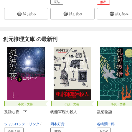
完結
無料
試し読み
試し読み
試し読み
創元推理文庫 の最新刊
小説・文芸
小説・文芸
小説・文芸
孤独な夜 下
帆船軍艦の殺人
乱菊物語
シャルロッテ・リンク
浅井晶子
岡本好貴
谷崎潤一郎
続巻入荷
NEW
NEW