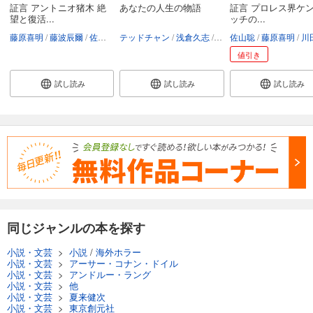
証言 アントニオ猪木 絶
あなたの人生の物語
証言 プロレス界ケ
望と復活...
ッチの...
藤原喜明
藤波辰爾
佐山聡
テッドチャン
猪木啓介
他
浅倉久志
他
佐山聡
藤原喜明
川田
値引き
試し読み
試し読み
試し読み
同じジャンルの本を探す
小説・文芸
>
小説
/
海外ホラー
小説・文芸
>
アーサー・コナン・ドイル
小説・文芸
>
アンドルー・ラング
小説・文芸
>
他
小説・文芸
>
夏来健次
小説・文芸
>
東京創元社