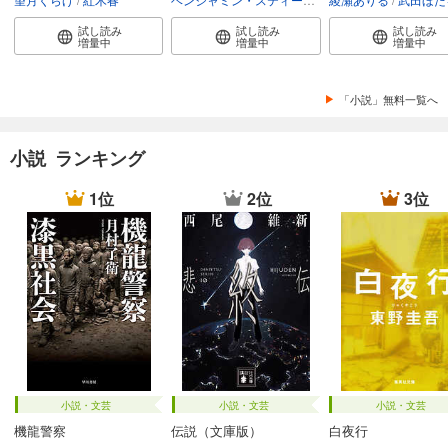
試し読み
試し読み
試し読み
増量中
増量中
増量中
「小説」無料一覧へ
小説 ランキング
1位
2位
3位
小説・文芸
小説・文芸
小説・文芸
機龍警察
伝説（文庫版）
白夜行