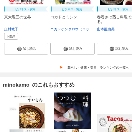
ビジネス・実用
ビジネス・実用
ビジネス・実用
東大理三の世界
コカドとミシン
春巻きは蒸し料理で
る。
庄村敦子
コカドケンタロウ（ロッチ）
山本亜由美
NEW
試し読み
試し読み
試し読み
「暮らし・健康・美容」ランキングの一覧へ
minokamo のこれもおすすめ