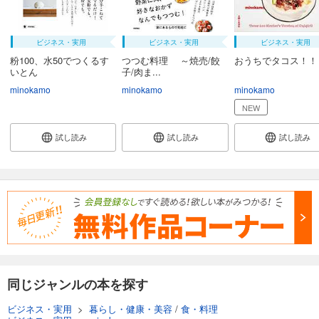
ビジネス・実用
ビジネス・実用
ビジネス・実用
粉100、水50でつくるす
つつむ料理 ～焼売/餃
おうちでタコス！！
いとん
子/肉ま...
minokamo
minokamo
minokamo
NEW
試し読み
試し読み
試し読み
同じジャンルの本を探す
ビジネス・実用
>
暮らし・健康・美容
/
食・料理