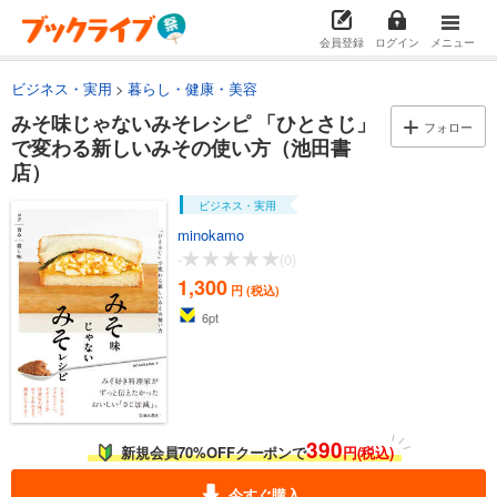
会員登録
ログイン
メニュー
ビジネス・実用
暮らし・健康・美容
みそ味じゃないみそレシピ 「ひとさじ」
フォロー
で変わる新しいみその使い方（池田書
店）
ビジネス・実用
minokamo
-
(0)
1,300
円 (税込)
6
pt
390
新規会員70%OFFクーポンで
円(税込)
今すぐ購入