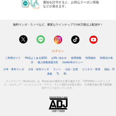
通知を許可すると、お得なクーポン情報
などが届きます。
無料マンガ・ラノベなど、豊富なラインナップで188万冊以上配信中！
ログイン
ご利用ガイド
FAQ(よくある質問)
お問い合わせ
採用情報
利用規約
特商法の表
示
個人情報保護方針
cookie等ポリシー
少年・青年マンガ
少女・女性マンガ
ラノベ
小説・文芸
ビジネス・実用
雑誌・写
真集
TL
BL
ブックライブ（BookLive!）は、BookLiveが運営する電子書店です。TOPPANホールディング
ス、カルチュア・コンビニエンス・クラブ、テレビ朝日の出資を受け、日本最大級の電子書籍配
信サービスを行っています。