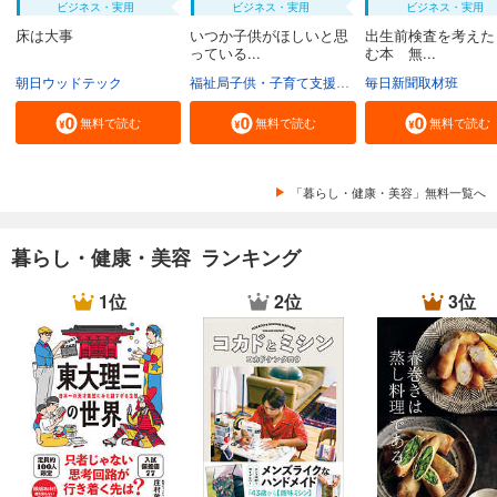
ビジネス・実用
ビジネス・実用
ビジネス・実用
床は大事
いつか子供がほしいと思
出生前検査を考えた
っている...
む本 無...
朝日ウッドテック
福祉局子供・子育て支援部家庭支援課
毎日新聞取材班
東京都
無料で読む
無料で読む
無料で読む
「暮らし・健康・美容」無料一覧へ
暮らし・健康・美容 ランキング
1位
2位
3位