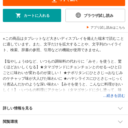
カートに入れる
ブラウザ試し読み
アプリ試し読みはこちら
※この商品はタブレットなど大きいディスプレイを備えた端末で読むこと
に適しています。また、文字だけを拡大することや、文字列のハイライ
ト、検索、辞書の参照、引用などの機能が使用できません。
【塩やしょうゆなど、いつもの調味料の代わりに「みそ」を使うと、驚
くほどおいしくなる】★タマゴサンドにチョンチョンとのせる→ひと口
ごとに味わいが変わるのが楽しい！ ★ナポリタンにひとさじ→おなじみ
のケチャップ味が大人びた味わいに ★ハヤシライスにひとさじ→じっく
り煮込んだかのような深い味わい 【みそを使うと、こんなに料理がおい
しく！】・いつもの料理にアクセント（タマゴサンドに少し塗って、味
にアクセント） ・ひとさじで旨みがアップ、お店のような味に（ナポリ
...続きを読む
タン、カルボナーラなど） ・手軽にコクを加える（ハヤシライス、カレ
ーは、じっくり煮込んだの？という味に） ・甘みを引き立てる（チーズ
詳しい情報を見る
ケーキに優しい塩気とコクがプラス、甘味が引き立つ） 【おうちのみそ
で簡単にできる！】・みそは「薄い」「中間」「濃い」の3つにわけて使
閲覧環境
い分け ・基本的にはどんな料理も、どのみそでもできる