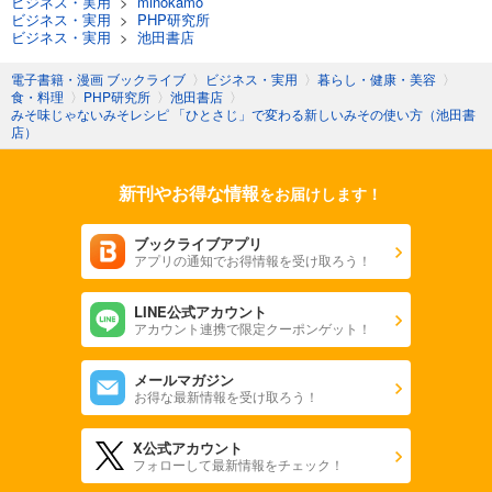
ビジネス・実用
>
minokamo
ビジネス・実用
>
PHP研究所
ビジネス・実用
>
池田書店
電子書籍・漫画 ブックライブ
〉
ビジネス・実用
〉
暮らし・健康・美容
〉
食・料理
〉
PHP研究所
〉
池田書店
〉
みそ味じゃないみそレシピ 「ひとさじ」で変わる新しいみその使い方（池田書
店）
新刊やお得な情報
をお届けします！
ブックライブアプリ
アプリの通知でお得情報を受け取ろう！
LINE公式アカウント
アカウント連携で限定クーポンゲット！
メールマガジン
お得な最新情報を受け取ろう！
X公式アカウント
フォローして最新情報をチェック！