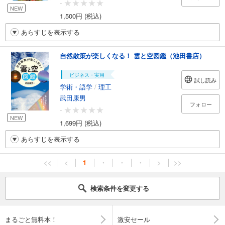
-
NEW
1,500円 (税込)
あらすじを表示する
自然散策が楽しくなる！ 雲と空図鑑（池田書店）
ビジネス・実用
試し読み
学術・語学
/
理工
武田康男
フォロー
-
NEW
1,699円 (税込)
あらすじを表示する
<<
<
1
・
・
・
>
>>
検索条件を変更する
まるごと無料本！
激安セール