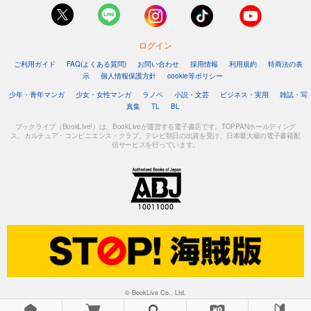
ログイン
ご利用ガイド
FAQ(よくある質問)
お問い合わせ
採用情報
利用規約
特商法の表
示
個人情報保護方針
cookie等ポリシー
少年・青年マンガ
少女・女性マンガ
ラノベ
小説・文芸
ビジネス・実用
雑誌・写
真集
TL
BL
ブックライブ（BookLive!）は、BookLiveが運営する電子書店です。TOPPANホールディング
ス、カルチュア・コンビニエンス・クラブ、テレビ朝日の出資を受け、日本最大級の電子書籍配
信サービスを行っています。
© BookLive Co., Ltd.