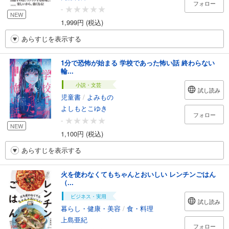
フォロー
-
NEW
1,999円 (税込)
あらすじを表示する
1分で恐怖が始まる 学校であった怖い話 終わらない
輪...
小説・文芸
試し読み
児童書
/
よみもの
よしもとこゆき
フォロー
-
NEW
1,100円 (税込)
あらすじを表示する
火を使わなくてもちゃんとおいしい レンチンごはん
（...
ビジネス・実用
試し読み
暮らし・健康・美容
/
食・料理
上島亜紀
フォロー