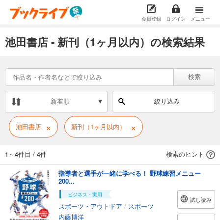
会員登録
ログイン
メニュー
池田書店 - 新刊（1ヶ月以内）の検索結果
検索
新着順
絞り込み
×
×
池田書店
新刊（1ヶ月以内）
1～4件目
/
4件
検索のヒント
指導者と選手が一緒に学べる！ 野球練習メニュー
200...
ビジネス・実用
試し読み
スポーツ・アウトドア
/
スポーツ
内藤博洋