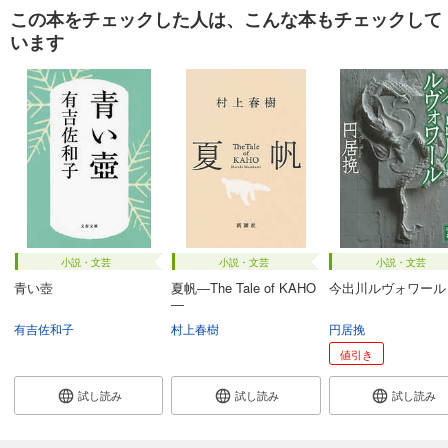
この本をチェックした人は、こんな本もチェックして
います
小説・文芸
小説・文芸
小説・文芸
青い壺
夏帆―The Tale of KAHO
今出川ルヴォワール
―
有吉佐和子
村上春樹
円居挽
値引き
試し読み
試し読み
試し読み