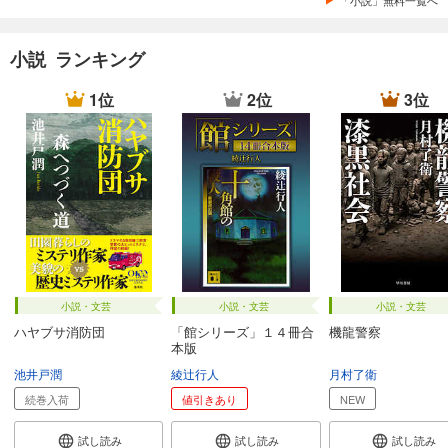
「小説」無料一覧へ
小説 ランキング
1位
2位
3位
小説・文芸
小説・文芸
小説・文芸
ハヤブサ消防団
「館シリーズ」１４冊合
機龍警察
本版
池井戸潤
綾辻行人
月村了衛
続巻入荷
値引きあり
NEW
試し読み
試し読み
試し読み