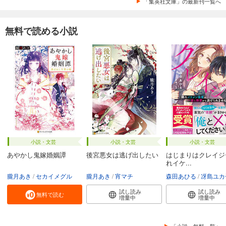
「集英社文庫」の最新刊一覧へ
無料で読める小説
小説・文芸
小説・文芸
小説・文芸
あやかし鬼嫁婚姻譚
後宮悪女は逃げ出したい
はじまりはクレイジ
れイケ...
朧月あき
セカイメグル
朧月あき
宵マチ
森田あひる
冴島ユカ
試し読み
試し読み
無料で読む
増量中
増量中