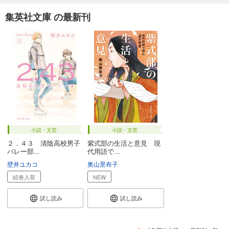
集英社文庫 の最新刊
小説・文芸
小説・文芸
２．４３ 清陰高校男子
紫式部の生活と意見 現
バレー部...
代用語で...
壁井ユカコ
奥山景布子
続巻入荷
NEW
試し読み
試し読み