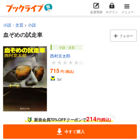
会員登録
ログイン
メニュー
小説・文芸
小説
血ぞめの試走車
フォロー
小説・文芸
西村京太郎
-
(0)
715
円 (税込)
3
pt
214
新規会員70%OFFクーポンで
円(税込)
今すぐ購入