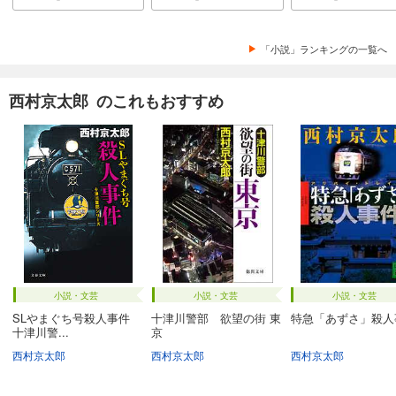
「小説」ランキングの一覧へ
西村京太郎 のこれもおすすめ
小説・文芸
小説・文芸
小説・文芸
SLやまぐち号殺人事件
十津川警部 欲望の街 東
特急「あずさ」殺人
十津川警...
京
西村京太郎
西村京太郎
西村京太郎