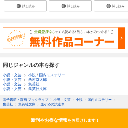
試し読み
試し読み
試し読み
同じジャンルの本を探す
小説・文芸
>
小説
/
国内ミステリー
小説・文芸
>
西村京太郎
小説・文芸
>
集英社
小説・文芸
>
集英社文庫
電子書籍・漫画 ブックライブ
〉
小説・文芸
〉
小説
〉
国内ミステリー
〉
集英社
〉
集英社文庫
〉
血ぞめの試走車
新刊やお得な情報
をお届けします！