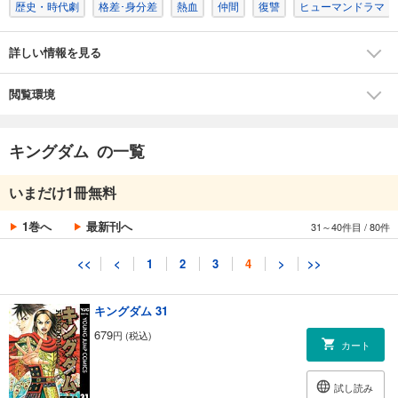
歴史・時代劇
格差･身分差
熱血
仲間
復讐
ヒューマンドラマ
試し読み
あらすじを表示する
詳しい情報を見る
キングダム 29
679
円 (税込)
カート
閲覧環境
試し読み
キングダム の一覧
あらすじを表示する
キングダム 30
いまだけ1冊無料
679
円 (税込)
カート
1巻へ
最新刊へ
31～40件目
/
80件
試し読み
<<
<
1
2
3
4
>
>>
あらすじを表示する
キングダム 31
679
円 (税込)
カート
試し読み