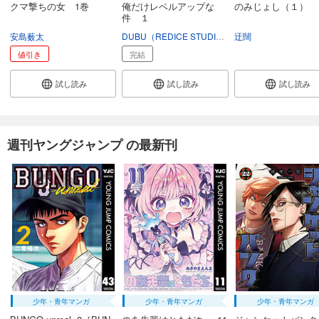
クマ撃ちの女 1巻
俺だけレベルアップな
のみじょし（１）
件 １
試し読み
安島薮太
DUBU（REDICE STUDIO）
迂闊
Chugong
あらすじを表示する
値引き
完結
キングダム 70
試し読み
試し読み
試し読み
679
円 (税込)
カート
試し読み
週刊ヤングジャンプ の最新刊
あらすじを表示する
キングダム 71
679
円 (税込)
カート
試し読み
あらすじを表示する
キングダム 72
679
円 (税込)
少年・青年マンガ
少年・青年マンガ
少年・青年マンガ
カート