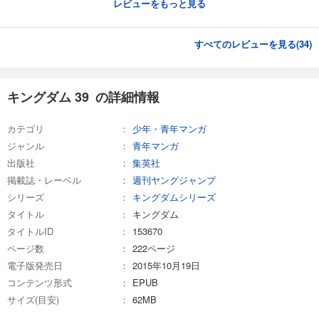
レビューをもっと見る
キングダム 57
すべてのレビューを見る(
34
)
679
円 (税込)
カート
試し読み
キングダム 39 の詳細情報
あらすじを表示する
キングダム 58
カテゴリ
少年・青年マンガ
ジャンル
青年マンガ
679
円 (税込)
カート
出版社
集英社
掲載誌・レーベル
週刊ヤングジャンプ
試し読み
シリーズ
キングダムシリーズ
あらすじを表示する
タイトル
キングダム
キングダム 59
タイトルID
153670
ページ数
679
222ページ
円 (税込)
カート
電子版発売日
2015年10月19日
コンテンツ形式
EPUB
試し読み
サイズ(目安)
62MB
あらすじを表示する