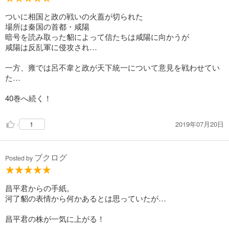
試し読み
ついに相国と政の戦いの火蓋が切られた
あらすじを表示する
場所は秦国の首都・咸陽
暗号を読み取った貂によって信たちは咸陽に向かうが
キングダム 51
咸陽は反乱軍に侵攻され…
679
円 (税込)
カート
一方、雍では呂不韋と政が天下統一について意見を戦わせてい
た…
試し読み
あらすじを表示する
40巻へ続く！
キングダム 52
2019年07月20日
1
679
円 (税込)
カート
試し読み
ブクログ
Posted by
あらすじを表示する
キングダム 53
昌平君からの手紙。
河了貂の表情から何かあるとは思っていたが…
679
円 (税込)
カート
昌平君の株が一気に上がる！
試し読み