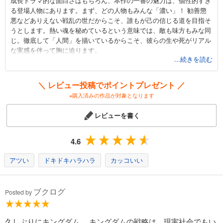
成長ドラマ的な面白さはもちろん、本作の一番の魅力は、個性的すぎ
カート
る登場人物にあります。まず、どの人物もみんな「濃い」！ 勧善懲
悪などありえない戦乱の世だからこそ、誰もが己の信じる道を目指そ
試し読み
うとします。熱い魂を秘めているという意味では、敵も味方もみな同
あらすじを表示する
じ。徹底して「人間」を描いているからこそ、彼らの生や死がリアル
な実感を伴って胸に迫ります。
キングダム 45
...続きを読む
また、迫力ある戦闘シーンや、ピンチからの逆転劇など、単純にわく
679
わくするシーンも盛りだくさん。テレビ番組「アメトーーク!」の
円 (税込)
カート
「キングダム芸人」でも取り上げられ、ますます熱い盛り上がりを見
＼ レビュー投稿でポイントプレゼント ／
せる。
※購入済みの作品が対象となります
試し読み
あらすじを表示する
レビューを書く
キングダム 46
679
4.6
円 (税込)
カート
アツい
ドキドキハラハラ
カッコいい
試し読み
あらすじを表示する
ブクログ
Posted by
キングダム 47
679
円 (税込)
カート
久しぶりにキングダム。 キングダムの戦略は、現実社会でもい