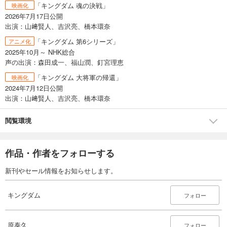
「キングダム 魂の決戦」
映画化
キングダム 60
2026年7月17日公開
679
円 (税込)
出演：山﨑賢人、吉沢亮、橋本環奈
カート
「キングダム 第6シリーズ」
アニメ化
2025年10月～ NHK総合
試し読み
声の出演：森田成一、福山潤、釘宮理恵
あらすじを表示する
「キングダム 大将軍の帰還」
映画化
キングダム 61
2024年7月12日公開
679
円 (税込)
出演：山﨑賢人、吉沢亮、橋本環奈
カート
閲覧環境
試し読み
あらすじを表示する
作品・作者をフォローする
キングダム 62
679
円 (税込)
新刊やセール情報をお知らせします。
カート
キングダム
フォロー
試し読み
あらすじを表示する
原泰久
キングダム 63
フォロー