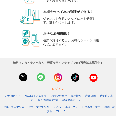
こでも読書が楽しめます。
本棚を作って本の整理ができる！
ジャンルや作家ごとなどに本を分類し
て、鍵もかけられます。
お得な通知機能！
通知を許可すると、お得なクーポン情報
などが届きます。
無料マンガ・ラノベなど、豊富なラインナップで188万冊以上配信中！
ログイン
ご利用ガイド
FAQ(よくある質問)
お問い合わせ
採用情報
利用規約
特商法の表
示
個人情報保護方針
cookie等ポリシー
少年・青年マンガ
少女・女性マンガ
ラノベ
小説・文芸
ビジネス・実用
雑誌・写
真集
TL
BL