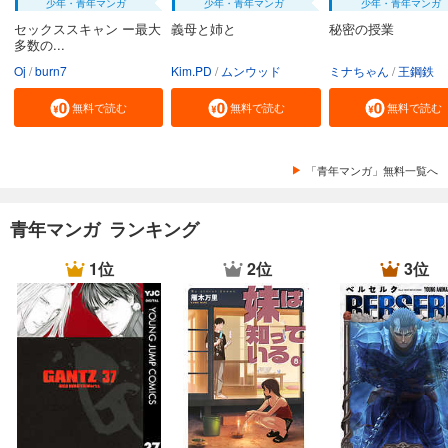
少年・青年マンガ
少年・青年マンガ
少年・青年マンガ
試し読み
セックススキャン ー最大
義母と姉と
秘密の授業
あらすじを表示する
多数の...
キングダム 76
Oj
burn7
Kim.PD
ムンウッド
ミナちゃん
王鋼鉄
731
円 (税込)
カート
無料で読む
無料で読む
無料で読む
試し読み
「青年マンガ」無料一覧へ
あらすじを表示する
キングダム 77
青年マンガ ランキング
731
円 (税込)
カート
1位
2位
3位
試し読み
あらすじを表示する
キングダム 78
731
円 (税込)
カート
試し読み