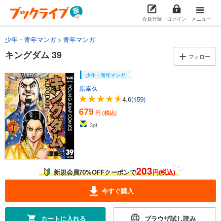
会員登録
ログイン
メニュー
試し読み
あらすじを表示する
少年・青年マンガ
青年マンガ
キングダム 23
キングダム 39
フォロー
679
円 (税込)
カート
少年・青年マンガ
原泰久
試し読み
4.6
(159)
あらすじを表示する
679
円 (税込)
キングダム 24
3
pt
679
円 (税込)
カート
試し読み
203
新規会員70%OFFクーポンで
円(税込)
あらすじを表示する
今すぐ購入
キングダム 25
679
円 (税込)
カート
カートに入れる
ブラウザ試し読み