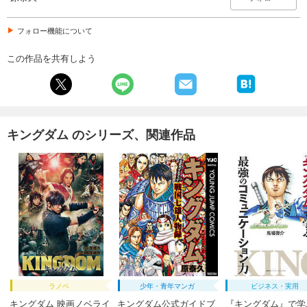
679
円 (税込)
カート
フォロー機能について
この作品を共有しよう
試し読み
あらすじを表示する
キングダム 64
679
円 (税込)
カート
キングダム のシリーズ、関連作品
試し読み
あらすじを表示する
キングダム 65
679
円 (税込)
カート
試し読み
あらすじを表示する
ラノベ
少年・青年マンガ
ビジネス・実用
キングダム 66
キングダム 映画ノベライ
キングダム公式ガイドブ
『キングダム』で学