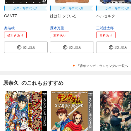
あらすじを表示する
少年・青年マンガ
少年・青年マンガ
少年・青年マンガ
キングダム 79
GANTZ
妹は知っている
ベルセルク
731
円 (税込)
カート
奥浩哉
雁木万里
三浦建太郎
値引きあり
無料あり
無料あり
試し読み
あらすじを表示する
試し読み
試し読み
試し読み
キングダム 80
770
円 (税込)
「青年マンガ」ランキングの一覧へ
購入予約
8/19入荷
原泰久 のこれもおすすめ
あらすじを表示する