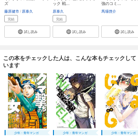
679
円 (税込)
ズ
ック 戦...
強のコミ...
カート
藤原健市
原泰久
原泰久
馬場啓介
完結
完結
試し読み
あらすじを表示する
試し読み
試し読み
試し読み
キングダム 67
679
円 (税込)
カート
この本をチェックした人は、こんな本もチェックして
います
試し読み
あらすじを表示する
キングダム 68
679
円 (税込)
カート
試し読み
あらすじを表示する
キングダム 69
少年・青年マンガ
少年・青年マンガ
少年・青年マンガ
679
円 (税込)
カート