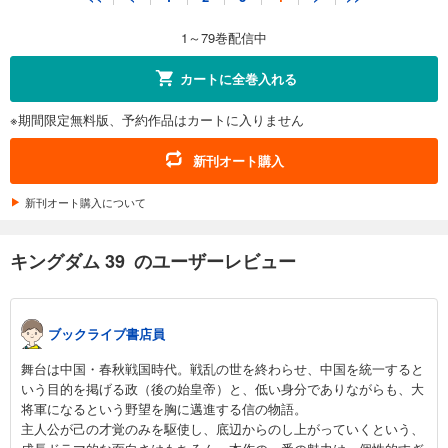
679
円 (税込)
カート
1～79巻配信中
試し読み
カートに全巻入れる
あらすじを表示する
※期間限定無料版、予約作品はカートに入りません
キングダム 42
679
円 (税込)
新刊オート購入
カート
新刊オート購入について
試し読み
あらすじを表示する
キングダム 39 のユーザーレビュー
キングダム 43
679
円 (税込)
カート
ブックライブ書店員
試し読み
舞台は中国・春秋戦国時代。戦乱の世を終わらせ、中国を統一すると
あらすじを表示する
いう目的を掲げる政（後の始皇帝）と、低い身分でありながらも、大
将軍になるという野望を胸に邁進する信の物語。
キングダム 44
主人公が己の才覚のみを駆使し、底辺からのし上がっていくという、
679
円 (税込)