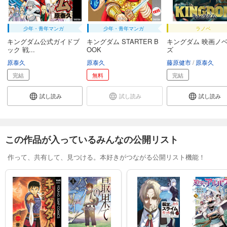
少年・青年マンガ
少年・青年マンガ
ラノベ
キングダム公式ガイドブ
キングダム STARTER B
キングダム 映画ノ
ック 戦...
OOK
ズ
原泰久
原泰久
藤原健市
原泰久
完結
無料
完結
試し読み
試し読み
試し読み
この作品が入っているみんなの公開リスト
作って、共有して、見つける。本好きがつながる公開リスト機能！