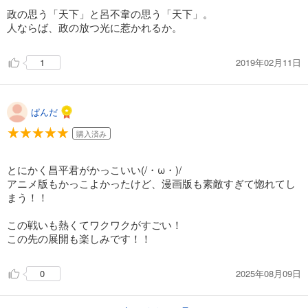
政の思う「天下」と呂不韋の思う「天下」。
あらすじを表示する
人ならば、政の放つ光に惹かれるか。
キングダム 54
679
円 (税込)
2019年02月11日
1
カート
試し読み
あらすじを表示する
ぱんだ
購入済み
キングダム 55
679
円 (税込)
カート
とにかく昌平君がかっこいい(/・ω・)/
アニメ版もかっこよかったけど、漫画版も素敵すぎて惚れてし
まう！！
試し読み
あらすじを表示する
この戦いも熱くてワクワクがすごい！
キングダム 56
この先の展開も楽しみです！！
679
円 (税込)
カート
2025年08月09日
0
試し読み
あらすじを表示する