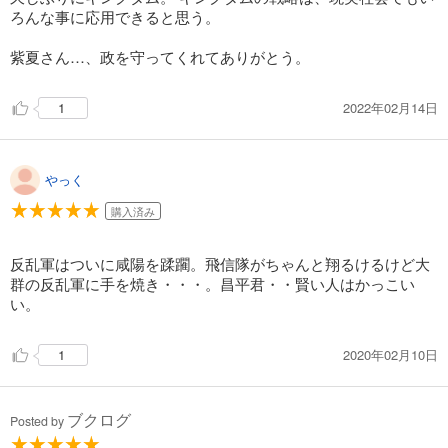
ろんな事に応用できると思う。
試し読み
紫夏さん…、政を守ってくれてありがとう。
あらすじを表示する
キングダム 48
2022年02月14日
1
679
円 (税込)
カート
やっく
試し読み
あらすじを表示する
購入済み
キングダム 49
反乱軍はついに咸陽を蹂躙。飛信隊がちゃんと翔るけるけど大
679
円 (税込)
カート
群の反乱軍に手を焼き・・・。昌平君・・賢い人はかっこい
い。
試し読み
あらすじを表示する
2020年02月10日
1
キングダム 50
679
円 (税込)
ブクログ
カート
Posted by