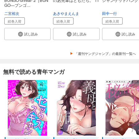
BUNGO-unreal- 2［BUN
のあ先輩はともだち。 11
ジャンケットバンク 
GO―ブンゴ...
試し読み
二宮裕次
あきやまえんま
田中一行
あらすじを表示する
続巻入荷
続巻入荷
続巻入荷
キングダム 73
試し読み
試し読み
試し読み
731
円 (税込)
カート
試し読み
「週刊ヤングジャンプ」の最新刊一覧へ
あらすじを表示する
キングダム 74
無料で読める青年マンガ
731
円 (税込)
カート
試し読み
あらすじを表示する
キングダム 75
731
円 (税込)
カート