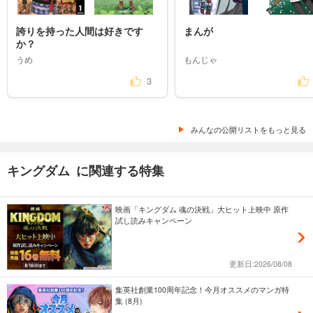
誇りを持った人間は好きです
まんが
か？
うめ
もんじゃ
3
みんなの公開リストをもっと見る
キングダム に関連する特集
映画「キングダム 魂の決戦」大ヒット上映中 原作
試し読みキャンペーン
更新日:2026/08/08
集英社創業100周年記念！今月オススメのマンガ特
集 (8月)