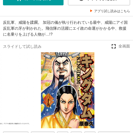
試し読み
アプリ試し読みはこちら
あらすじを表示する
反乱軍、咸陽を蹂躙。 加冠の儀が執り行われている最中、咸陽にアイ国
キングダム 26
反乱軍の牙が剥かれた。飛信隊の活躍にエイ政の命運がかかる中、救援
679
円 (税込)
に名乗りを上げる人物が…!?
カート
スライドして試し読み
全画面
試し読み
あらすじを表示する
キングダム 27
679
円 (税込)
カート
試し読み
あらすじを表示する
キングダム 28
679
円 (税込)
カート