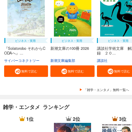
ビジネス・実用
ビジネス・実用
ビジネス・実用
『Solatorobo それからC
新潮文庫の100冊 2026
講談社学術文庫 解
ODAへ』...
録 ２０...
サイバーコネクトツー
新潮文庫編集部
講談社
無料で読む
無料で読む
無料で読む
「雑学・エンタメ」無料一覧へ
雑学・エンタメ ランキング
1位
2位
3位