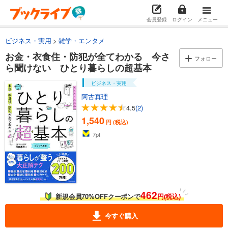
会員登録
ログイン
メニュー
ビジネス・実用
雑学・エンタメ
お金・衣食住・防犯が全てわかる 今さ
フォロー
ら聞けない ひとり暮らしの超基本
ビジネス・実用
阿古真理
4.5
(2)
1,540
円 (税込)
7
pt
462
新規会員70%OFFクーポンで
円(税込)
今すぐ購入