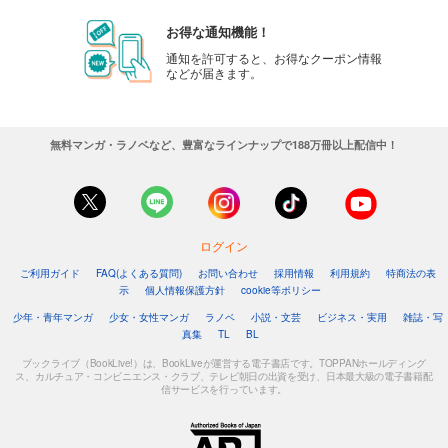
お得な通知機能！
通知を許可すると、お得なクーポン情報
などが届きます。
無料マンガ・ラノベなど、豊富なラインナップで188万冊以上配信中！
ログイン
ご利用ガイド
FAQ(よくある質問)
お問い合わせ
採用情報
利用規約
特商法の表
示
個人情報保護方針
cookie等ポリシー
少年・青年マンガ
少女・女性マンガ
ラノベ
小説・文芸
ビジネス・実用
雑誌・写
真集
TL
BL
ブックライブ（BookLive!）は、BookLiveが運営する電子書店です。TOPPANホールディング
ス、カルチュア・コンビニエンス・クラブ、テレビ朝日の出資を受け、日本最大級の電子書籍配
信サービスを行っています。