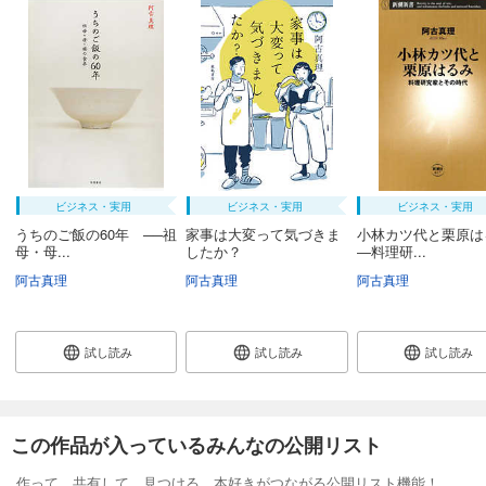
ビジネス・実用
ビジネス・実用
ビジネス・実用
うちのご飯の60年 ──祖
家事は大変って気づきま
小林カツ代と栗原は
母・母...
したか？
―料理研...
阿古真理
阿古真理
阿古真理
試し読み
試し読み
試し読み
この作品が入っているみんなの公開リスト
作って、共有して、見つける。本好きがつながる公開リスト機能！