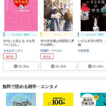
ビジネス・実用
ラノベ
ビジネス・実用
弁当にも使える やる気
本の虫令嬢は幼馴染に夢
いざなぎ流の研究 
1％ごはん...
中な婚約...
編
まるみキッチン
初瀬叶
ペペロン
小松和彦
値引き
値引き
試し読み
試し読み
試し読み
無料で読める雑学・エンタメ