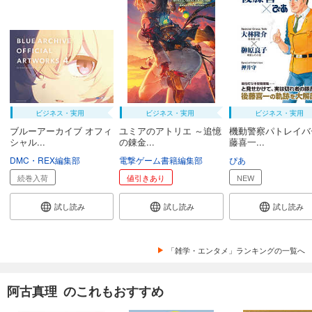
ビジネス・実用
ビジネス・実用
ビジネス・実用
ブルーアーカイブ オフィ
ユミアのアトリエ ～追憶
機動警察パトレイバ
シャル...
の錬金...
藤喜一...
DMC・REX編集部
電撃ゲーム書籍編集部
ぴあ
続巻入荷
値引きあり
NEW
試し読み
試し読み
試し読み
「雑学・エンタメ」ランキングの一覧へ
阿古真理 のこれもおすすめ