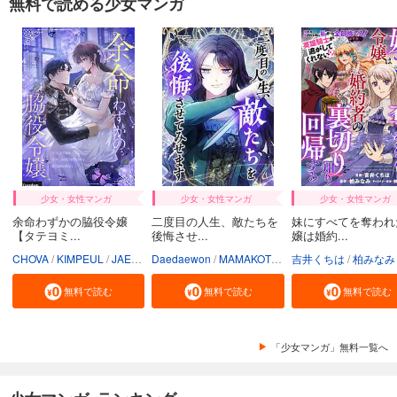
無料で読める少女マンガ
少女・女性マンガ
少女・女性マンガ
少女・女性マンガ
余命わずかの脇役令嬢
二度目の人生、敵たちを
妹にすべてを奪われ
【タテヨミ...
後悔させ...
嬢は婚約...
CHOVA
KIMPEUL
JAEUNHYANG
Daedaewon
MAMAKOTO
陽気なおじさん
吉井くちは
柏みなみ
Conte
無料で読む
無料で読む
無料で読む
「少女マンガ」無料一覧へ