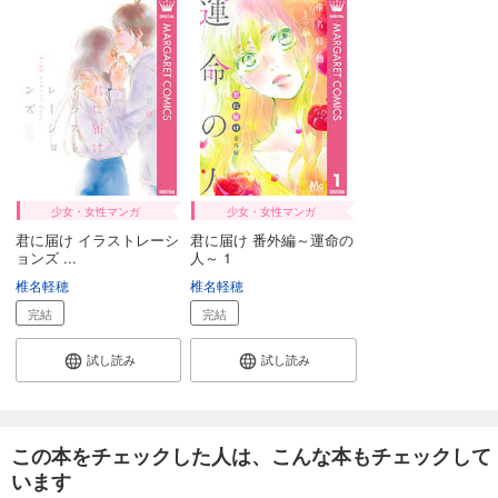
少女・女性マンガ
少女・女性マンガ
君に届け イラストレーシ
君に届け 番外編～運命の
ョンズ ...
人～ 1
椎名軽穂
椎名軽穂
完結
完結
試し読み
試し読み
この本をチェックした人は、こんな本もチェックして
います