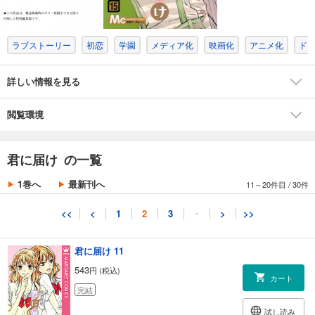
試し読み
あらすじを表示する
ラブストーリー
初恋
学園
メディア化
映画化
アニメ化
ド
君に届け 9
543
円 (税込)
カート
詳しい情報を見る
完結
試し読み
閲覧環境
あらすじを表示する
君に届け 10
君に届け の一覧
543
円 (税込)
カート
1巻へ
最新刊へ
11～20件目
/
30件
完結
試し読み
<<
<
1
2
3
・
>
>>
あらすじを表示する
君に届け 11
543
円 (税込)
カート
完結
試し読み