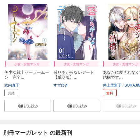
少女・女性マンガ
少女・女性マンガ
少女・女性マンガ
美少女戦士セーラームー
盛りあがらないデート
あなたに愛されなく
ン 完全...
【単話版】...
結構です...
武内直子
すずゆき
井上里彩子
SORAJI
完結
無料
試し読み
試し読み
試し読み
別冊マーガレット の最新刊