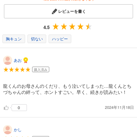
543
円 (税込)
カート
完結
レビューを書く
試し読み
あらすじを表示する
4.5
君に届け 25
胸キュン
切ない
ハッピー
543
円 (税込)
カート
完結
あお
試し読み
あらすじを表示する
購入済み
君に届け 26
龍くんのお母さんのくだり、もう泣いてしまった…龍くんとち
543
円 (税込)
づちゃんの絆って、ホントすごい。早く、続きが読みたい！
カート
完結
試し読み
2024年11月18日
0
あらすじを表示する
君に届け 27
かし
543
円 (税込)
カート