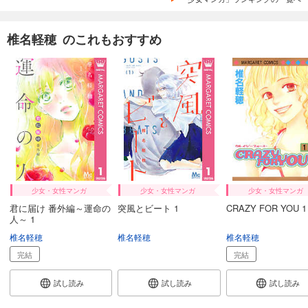
椎名軽穂 のこれもおすすめ
少女・女性マンガ
少女・女性マンガ
少女・女性マンガ
君に届け 番外編～運命の
突風とビート 1
CRAZY FOR YOU 1
人～ 1
椎名軽穂
椎名軽穂
椎名軽穂
完結
完結
試し読み
試し読み
試し読み