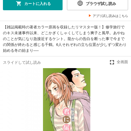
完結
カートに入れる
ブラウザ試し読み
試し読み
あらすじを表示する
アプリ試し読みはこちら
君に届け 6
【雑誌掲載時の著者カラー原画を収録したリマスター版！】修学旅行で
のキス未遂事件以来、どこかぎくしゃくしてしまう爽子と風早。あやね
543
円 (税込)
カート
のことが気になり急接近するケント。龍からの告白を断った事で今まで
完結
の関係が終わると感じる千鶴。6人それぞれの立ち位置が少しずつ変わり
始める冬の始まり──
試し読み
あらすじを表示する
スライドして試し読み
全画面
君に届け 7
543
円 (税込)
カート
完結
試し読み
あらすじを表示する
君に届け 8
543
円 (税込)
カート
完結