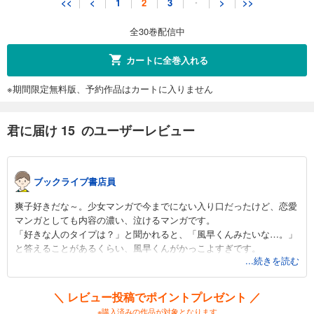
<<
<
1
2
3
・
>
>>
543
円 (税込)
カート
全30巻配信中
完結
試し読み
カートに全巻入れる
あらすじを表示する
※期間限定無料版、予約作品はカートに入りません
君に届け 22
543
円 (税込)
カート
君に届け 15 のユーザーレビュー
完結
試し読み
あらすじを表示する
ブックライブ書店員
君に届け 23
爽子好きだな～。少女マンガで今までにない入り口だったけど、恋愛
543
円 (税込)
マンガとしても内容の濃い、泣けるマンガです。
カート
「好きな人のタイプは？」と聞かれると、「風早くんみたいな…。」
完結
と答えることがあるくらい、風早くんがかっこよすぎです。
試し読み
...続きを読む
あらすじを表示する
＼ レビュー投稿でポイントプレゼント ／
君に届け 24
※購入済みの作品が対象となります