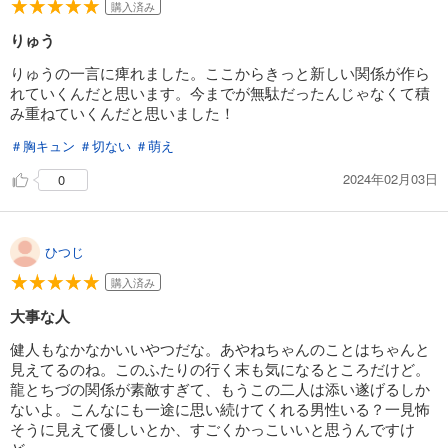
購入済み
完結
りゅう
試し読み
あらすじを表示する
りゅうの一言に痺れました。ここからきっと新しい関係が作ら
れていくんだと思います。今までが無駄だったんじゃなくて積
君に届け 28
み重ねていくんだと思いました！
543
円 (税込)
カート
＃胸キュン
＃切ない
＃萌え
完結
2024年02月03日
0
試し読み
あらすじを表示する
君に届け 29
ひつじ
543
円 (税込)
カート
購入済み
完結
大事な人
試し読み
健人もなかなかいいやつだな。あやねちゃんのことはちゃんと
あらすじを表示する
見えてるのね。このふたりの行く末も気になるところだけど。
君に届け 30
龍とちづの関係が素敵すぎて、もうこの二人は添い遂げるしか
ないよ。こんなにも一途に思い続けてくれる男性いる？一見怖
543
円 (税込)
カート
そうに見えて優しいとか、すごくかっこいいと思うんですけ
完結