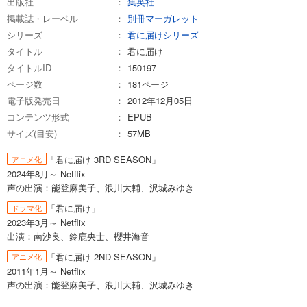
出版社
集英社
掲載誌・レーベル
別冊マーガレット
シリーズ
君に届けシリーズ
タイトル
君に届け
タイトルID
150197
ページ数
181ページ
電子版発売日
2012年12月05日
コンテンツ形式
EPUB
サイズ(目安)
57MB
「君に届け 3RD SEASON」
アニメ化
2024年8月～ Netflix
声の出演：能登麻美子、浪川大輔、沢城みゆき
「君に届け」
ドラマ化
2023年3月～ Netflix
出演：南沙良、鈴鹿央士、櫻井海音
「君に届け 2ND SEASON」
アニメ化
2011年1月～ Netflix
声の出演：能登麻美子、浪川大輔、沢城みゆき