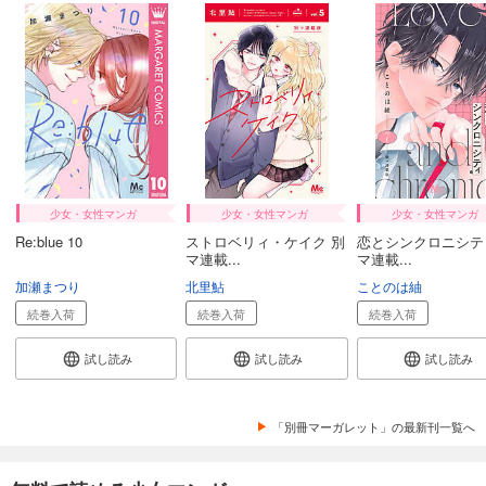
少女・女性マンガ
少女・女性マンガ
少女・女性マンガ
Re:blue 10
ストロベリィ・ケイク 別
恋とシンクロニシテ
マ連載...
マ連載...
加瀬まつり
北里鮎
ことのは紬
続巻入荷
続巻入荷
続巻入荷
試し読み
試し読み
試し読み
「別冊マーガレット」の最新刊一覧へ