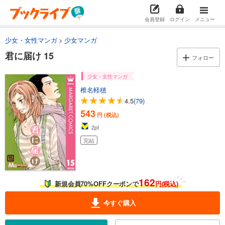
カート
完結
会員登録
ログイン
メニュー
試し読み
あらすじを表示する
少女・女性マンガ
少女マンガ
君に届け 15
君に届け 3
フォロー
543
円 (税込)
カート
少女・女性マンガ
完結
椎名軽穂
試し読み
4.5
(79)
あらすじを表示する
543
円 (税込)
君に届け 4
2
pt
543
円 (税込)
完結
カート
完結
試し読み
あらすじを表示する
162
新規会員70%OFFクーポンで
円(税込)
君に届け 5
今すぐ購入
543
円 (税込)
カート