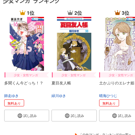
少女マンガ ランキング
1位
2位
3位
少女・女性マンガ
少女・女性マンガ
少女・女性マンガ
多聞くん今どっち！？
夏目友人帳
土かぶりのエレナ姫
師走ゆき
緑川ゆき
晴海ひつじ
無料あり
無料あり
試し読み
試し読み
試し読み
「少女マンガ」ランキングの一覧へ