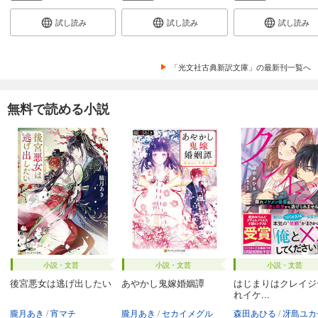
試し読み
試し読み
試し読み
「光文社古典新訳文庫」の最新刊一覧へ
無料で読める小説
小説・文芸
小説・文芸
小説・文芸
後宮悪女は逃げ出したい
あやかし鬼嫁婚姻譚
はじまりはクレイジ
れイケ...
朧月あき
宵マチ
朧月あき
セカイメグル
森田あひる
冴島ユカ