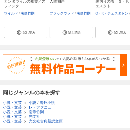
カンタヴィルの幽霊／ス
人間和声
裏切りの塔 Ｇ・Ｋ
フィンク...
ェスタト...
ワイルド
南條竹則
ブラックウッド
南條竹則
G・K・チェスタトン
試し読み
試し読み
試し読み
同じジャンルの本を探す
小説・文芸
>
小説
/
海外小説
小説・文芸
>
レ・ファニュ
小説・文芸
>
南條竹則
小説・文芸
>
光文社
小説・文芸
>
光文社古典新訳文庫