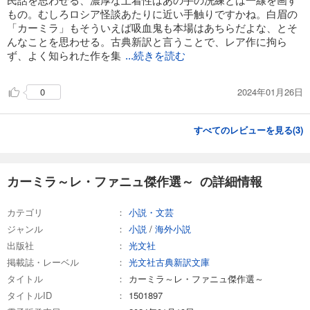
もの。むしろロシア怪談あたりに近い手触りですかね。白眉の
「カーミラ」もそういえば吸血鬼も本場はあちらだよな、とそ
んなことを思わせる。古典新訳と言うことで、レア作に拘ら
ず、よく知られた作を集
...続きを読む
2024年01月26日
0
すべてのレビューを見る(
3
)
カーミラ～レ・ファニュ傑作選～ の詳細情報
カテゴリ
小説・文芸
ジャンル
小説
/
海外小説
出版社
光文社
掲載誌・レーベル
光文社古典新訳文庫
タイトル
カーミラ～レ・ファニュ傑作選～
タイトルID
1501897