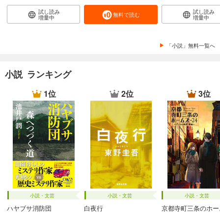
試し読み
試し読み
無料で読む
増量中
増量中
「小説」無料一覧へ
小説 ランキング
1位
2位
3位
小説・文芸
小説・文芸
小説・文芸
ハヤブサ消防団
白夜行
京都寺町三条のホー