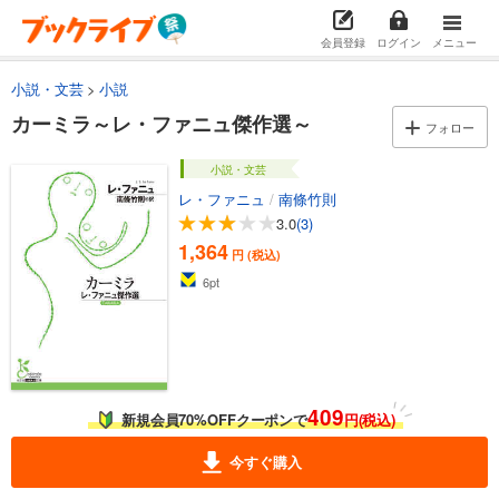
会員登録
ログイン
メニュー
小説・文芸
小説
カーミラ～レ・ファニュ傑作選～
フォロー
小説・文芸
レ・ファニュ
/
南條竹則
3.0
(3)
1,364
円 (税込)
6
pt
409
新規会員70%OFFクーポンで
円(税込)
今すぐ購入