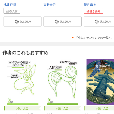
池井戸潤
東野圭吾
望月麻衣
続巻入荷
値引きあり
試し読み
試し読み
試し読み
「小説」ランキングの一覧へ
作者のこれもおすすめ
小説・文芸
小説・文芸
小説・文芸