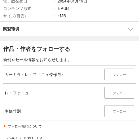
電子版発売日
2024年01月19日
コンテンツ形式
EPUB
サイズ(目安)
1MB
閲覧環境
作品・作者をフォローする
新刊やセール情報をお知らせします。
カーミラ～レ・ファニュ傑作選～
フォロー
レ・ファニュ
フォロー
南條竹則
フォロー
フォロー機能について
この作品を共有しよう