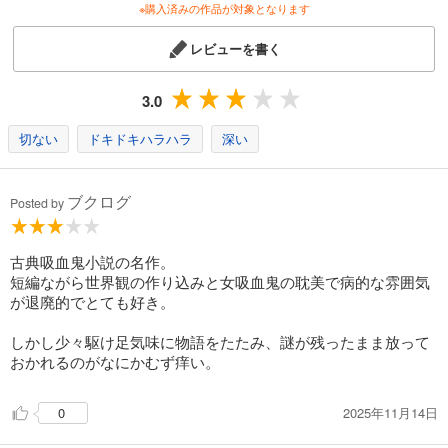
※購入済みの作品が対象となります
レビューを書く
3.0
切ない
ドキドキハラハラ
深い
ブクログ
Posted by
古典吸血鬼小説の名作。
短編ながら世界観の作り込みと女吸血鬼の耽美で病的な雰囲気
が退廃的でとても好き。
しかし少々駆け足気味に物語をたたみ、謎が残ったまま放って
おかれるのがなにかむず痒い。
2025年11月14日
0