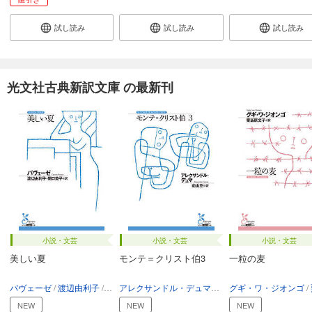
試し読み
試し読み
試し読み
光文社古典新訳文庫 の最新刊
小説・文芸
小説・文芸
小説・文芸
美しい夏
モンテ＝クリスト伯3
一粒の麦
パヴェーゼ
渡辺由利子
関口英子
アレクサンドル・デュマ
前山悠
グギ・ワ・ジオンゴ
NEW
NEW
NEW