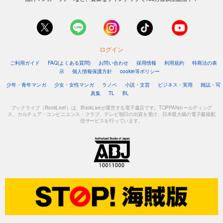
ログイン
ご利用ガイド
FAQ(よくある質問)
お問い合わせ
採用情報
利用規約
特商法の表
示
個人情報保護方針
cookie等ポリシー
少年・青年マンガ
少女・女性マンガ
ラノベ
小説・文芸
ビジネス・実用
雑誌・写
真集
TL
BL
ブックライブ（BookLive!）は、BookLiveが運営する電子書店です。TOPPANホールディング
ス、カルチュア・コンビニエンス・クラブ、テレビ朝日の出資を受け、日本最大級の電子書籍配
信サービスを行っています。