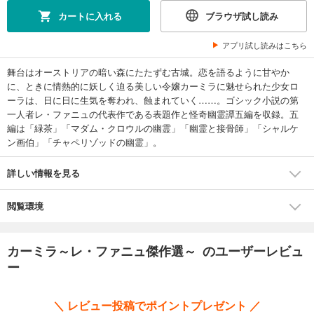
カートに入れる
ブラウザ試し読み
アプリ試し読みはこちら
舞台はオーストリアの暗い森にたたずむ古城。恋を語るように甘やか
に、ときに情熱的に妖しく迫る美しい令嬢カーミラに魅せられた少女ロ
ーラは、日に日に生気を奪われ、蝕まれていく……。ゴシック小説の第
一人者レ・ファニュの代表作である表題作と怪奇幽霊譚五編を収録。五
編は「緑茶」「マダム・クロウルの幽霊」「幽霊と接骨師」「シャルケ
ン画伯」「チャペリゾッドの幽霊」。
詳しい情報を見る
閲覧環境
カーミラ～レ・ファニュ傑作選～ のユーザーレビュ
ー
＼ レビュー投稿でポイントプレゼント ／