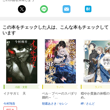
この本をチェックした人は、こんな本もチェックして
います
小説・文芸
ラノベ
ラノベ
イクサガミ 天
ベル・プペーのスパダリ
穏やか貴族の休暇の
婚約～「...
め。
今村翔吾
朝霧あさき
セレン
岬
さんど
値引き