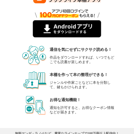
通信を気にせずにサクサク読める！
作品をダウンロードすれば、いつでもど
こでも読書が楽しめます。
本棚を作って本の整理ができる！
ジャンルや作家ごとなどに本を分類し
て、鍵もかけられます。
お得な通知機能！
通知を許可すると、お得なクーポン情報
などが届きます。
無料マンガ・ラノベなど、豊富なラインナップで188万冊以上配信中！