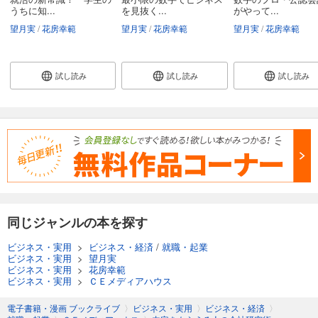
うちに知...
を見抜く...
がやって...
望月実
花房幸範
望月実
花房幸範
望月実
花房幸範
試し読み
試し読み
試し読み
同じジャンルの本を探す
ビジネス・実用
>
ビジネス・経済
/
就職・起業
ビジネス・実用
>
望月実
ビジネス・実用
>
花房幸範
ビジネス・実用
>
ＣＥメディアハウス
電子書籍・漫画 ブックライブ
〉
ビジネス・実用
〉
ビジネス・経済
〉