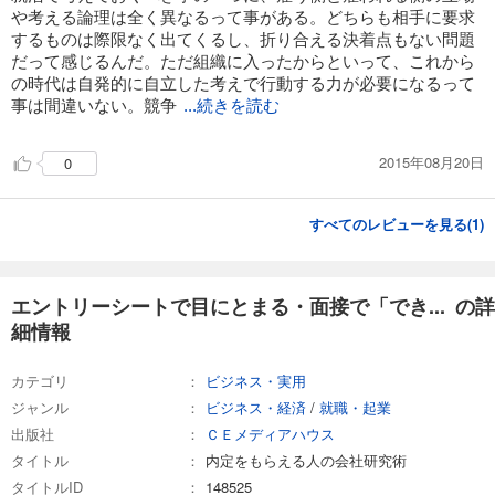
や考える論理は全く異なるって事がある。どちらも相手に要求
際に行動しながら「自分らしい答えを作る」ことにエネルギーを注いで
するものは際限なく出てくるし、折り合える決着点もない問題
います。
だって感じるんだ。ただ組織に入ったからといって、これから
就活で大切なのは、自分の内面を広げながら、社会を肌で感じることで
の時代は自発的に自立した考えで行動する力が必要になるって
す。
事は間違いない。競争
...続きを読む
本タイトルは、レイアウト固定型の商品です。
・フリースクロール（リフロー）型でないので、文字サイズの変更、フ
2015年08月20日
0
ォントの変更ができません
・マーカーは付けられません
・テキスト検索はできません
すべてのレビューを見る(
1
)
・推奨端末はPCかタブレットです（スマートフォンは推奨いたしませ
ん）
以上ご確認のうえご購入ください。
エントリーシートで目にとまる・面接で「でき... の詳
細情報
カテゴリ
ビジネス・実用
ジャンル
ビジネス・経済
/
就職・起業
出版社
ＣＥメディアハウス
タイトル
内定をもらえる人の会社研究術
タイトルID
148525