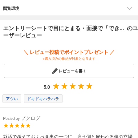
■本書で分析した企業
（1）電機業界（パナソニックvs.ソニー）
閲覧環境
（2）鉄道業界（JR東日本vs.JR東海）
（3）ゲーム・玩具業界（バンダイナムコvs.スクウェア・エニックス）
（4）情報サービス業界（リクルートvs.ベネッセ）
エントリーシートで目にとまる・面接で「でき... のユ
（5）印刷業界（大日本印刷vs.凸版印刷）
ーザーレビュー
（6）食品業界（キユーピーvs.カゴメ）
（7）機械業界（コマツvs.クボタ）
「まえがき」より
＼ レビュー投稿でポイントプレゼント ／
■内定をもらえる学生は何が違うのか
※購入済みの作品が対象となります
「内定をもらえる学生」と「内定をもらえない学生」の違いは、就職活
動を受験勉強の延長線上で捉えてしまうか否かだと感じています。大学
レビューを書く
入試でも資格試験でも一緒ですが、受験勉強というのは明確な答えがあ
り、その答えをいかに効率的に覚えるかが勝負になります。そのため、
5.0
「内定をもらえない学生」はマニュアル本や就活サイトなどを見なが
ら、模範的な学生を演じることに一生懸命になります。
アツい
ドキドキハラハラ
しかしながら、就職活動と資格試験では、面接に対するアプローチの方
法が変わってきます。資格試験の面接のように正しい答えを言えば合格
できる面接であれば、大量の模範解答を覚えるというのが一番効率的な
ブクログ
方法といえるでしょう。その一方で就活のように、その人の人間性や可
Posted by
能性が問われる面接では、覚えてきた模範解答を話すだけでは、どうし
ても薄っぺらい印象を与えてしまいます。そのため「内定をもらえる学
就活で考えておくべき事の一つに、雇う側と雇われる側の立場
生」は、マニュアル本や就活サイトからの情報入手は最低限にして、実