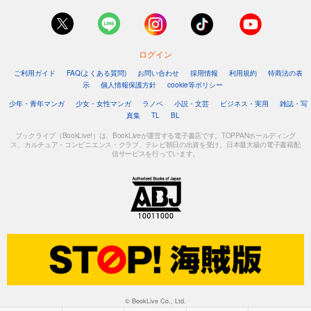
ログイン
ご利用ガイド
FAQ(よくある質問)
お問い合わせ
採用情報
利用規約
特商法の表
示
個人情報保護方針
cookie等ポリシー
少年・青年マンガ
少女・女性マンガ
ラノベ
小説・文芸
ビジネス・実用
雑誌・写
真集
TL
BL
ブックライブ（BookLive!）は、BookLiveが運営する電子書店です。TOPPANホールディング
ス、カルチュア・コンビニエンス・クラブ、テレビ朝日の出資を受け、日本最大級の電子書籍配
信サービスを行っています。
© BookLive Co., Ltd.