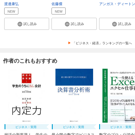
渡邊康弘
佐藤傑
アンガス・ディート
NEW
NEW
試し読み
試し読み
試し読み
「ビジネス・経済」ランキングの一覧へ
作者のこれもおすすめ
ビジネス・実用
ビジネス・実用
ビジネス・実用
就活の新常識！ 学生の
最小限の数字でビジネス
数字のプロ・公認会