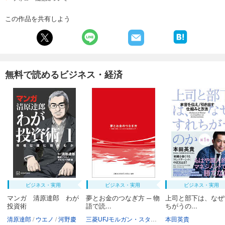
この作品を共有しよう
無料で読めるビジネス・経済
ビジネス・実用
ビジネス・実用
ビジネス・実用
マンガ 清原達郎 わが
夢とお金のつなぎ方 ─ 物
上司と部下は、なぜ
投資術
語で読...
ちがうの...
清原達郎
ウエノ
河野慶
三菱UFJモルガン・スタンレー証券株式会社
本田英貴