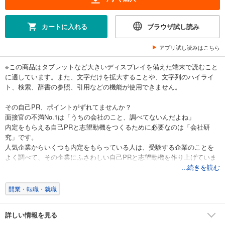
カートに入れる
ブラウザ試し読み
アプリ試し読みはこちら
※この商品はタブレットなど大きいディスプレイを備えた端末で読むこと
に適しています。また、文字だけを拡大することや、文字列のハイライ
ト、検索、辞書の参照、引用などの機能が使用できません。
その自己PR、ポイントがずれてませんか？
面接官の不満No.1は「うちの会社のこと、調べてないんだよね」
内定をもらえる自己PRと志望動機をつくるために必要なのは「会社研
究」です。
人気企業からいくつも内定をもらっている人は、受験する企業のことを
よく調べて、その企業にふさわしい自己PRと志望動機を作り上げていま
す。
...続きを読む
多くの学生は、自己分析は一生懸命やっても会社研究がおろそかなの
で、この部分で差がつくのです。
開業・転職・就職
本書では、人気7業界の企業分析をとおして「自己PR」と「志望動機」を
強化し、確実に「内定キャラ」が身につく会社研究の方法を公開しま
詳しい情報を見る
す。