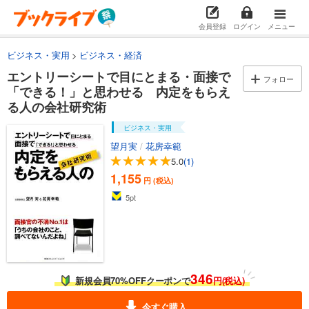
会員登録
ログイン
メニュー
ビジネス・実用
ビジネス・経済
エントリーシートで目にとまる・面接で
フォロー
「できる！」と思わせる 内定をもらえ
る人の会社研究術
ビジネス・実用
望月実
/
花房幸範
5.0
(1)
1,155
円 (税込)
5
pt
346
新規会員70%OFFクーポンで
円(税込)
今すぐ購入