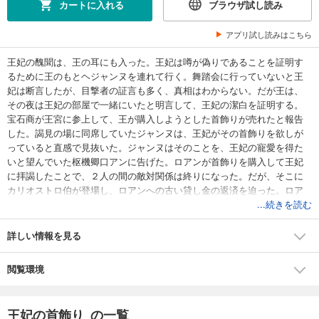
カートに入れる
ブラウザ試し読み
アプリ試し読みはこちら
王妃の醜聞は、王の耳にも入った。王妃は噂が偽りであることを証明す
るために王のもとヘジャンヌを連れて行く。舞踏会に行っていないと王
妃は断言したが、目撃者の証言も多く、真相はわからない。だが王は、
その夜は王妃の部屋で一緒にいたと明言して、王妃の潔白を証明する。
宝石商が王宮に参上して、王が購入しようとした首飾りが売れたと報告
した。謁見の場に同席していたジャンヌは、王妃がその首飾りを欲しが
っていると直感で見抜いた。ジャンヌはそのことを、王妃の寵愛を得た
いと望んでいた枢機卿口アンに告げた。ロアンが首飾りを購入して王妃
に拝謁したことで、２人の間の敵対関係は終りになった。だが、そこに
カリオストロ伯が登場し、ロアンへの古い貸し金の返済を迫った。ロア
ンは窮した。陰謀劇の裏には、人心掌握に優れ、根っからの野心家ジャ
...続きを読む
ンヌの姿があった。
詳しい情報を見る
閲覧環境
王妃の首飾り の一覧