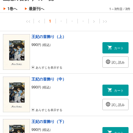
1巻へ
最新刊へ
1～3件目
/
3件
<<
<
1
・
・
・
>
>>
王妃の首飾り（上）
990
円 (税込)
カート
試し読み
あらすじを表示する
王妃の首飾り（中）
990
円 (税込)
カート
試し読み
あらすじを表示する
王妃の首飾り（下）
990
円 (税込)
カート