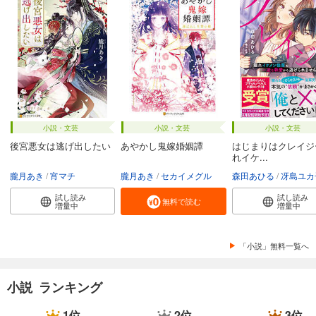
小説・文芸
小説・文芸
小説・文芸
後宮悪女は逃げ出したい
あやかし鬼嫁婚姻譚
はじまりはクレイジ
れイケ...
朧月あき
宵マチ
朧月あき
セカイメグル
森田あひる
冴島ユカ
試し読み
試し読み
無料で読む
増量中
増量中
「小説」無料一覧へ
小説 ランキング
1位
2位
3位