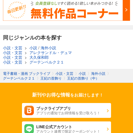
同じジャンルの本を探す
小説・文芸
>
小説
/
海外小説
小説・文芸
>
アレクサンドル・デュマ
小説・文芸
>
大久保和郎
小説・文芸
>
グーテンベルク２１
電子書籍・漫画 ブックライブ
〉
小説・文芸
〉
小説
〉
海外小説
〉
グーテンベルク２１
〉
王妃の首飾り
〉
王妃の首飾り（中）
新刊やお得な情報
をお届けします！
ブックライブアプリ
アプリの通知でお得情報を受け取ろう！
LINE公式アカウント
アカウント連携で限定クーポンゲット！