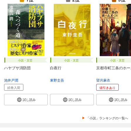
小説・文芸
小説・文芸
小説・文芸
ハヤブサ消防団
白夜行
京都寺町三条のホー
池井戸潤
東野圭吾
望月麻衣
続巻入荷
値引きあり
試し読み
試し読み
試し読み
「小説」ランキングの一覧へ