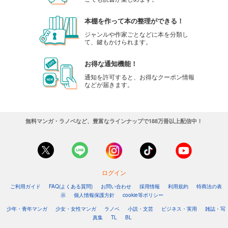
本棚を作って本の整理ができる！
ジャンルや作家ごとなどに本を分類し
て、鍵もかけられます。
お得な通知機能！
通知を許可すると、お得なクーポン情報
などが届きます。
無料マンガ・ラノベなど、豊富なラインナップで188万冊以上配信中！
ログイン
ご利用ガイド
FAQ(よくある質問)
お問い合わせ
採用情報
利用規約
特商法の表
示
個人情報保護方針
cookie等ポリシー
少年・青年マンガ
少女・女性マンガ
ラノベ
小説・文芸
ビジネス・実用
雑誌・写
真集
TL
BL