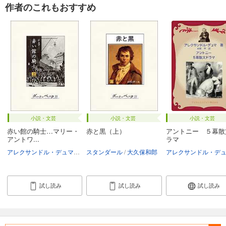
作者のこれもおすすめ
小説・文芸
小説・文芸
小説・文芸
赤い館の騎士…マリー・
赤と黒（上）
アントニー ５幕散
アントワ...
ラマ
アレクサンドル・デュマ
鈴木豊
スタンダール
大久保和郎
試し読み
試し読み
試し読み