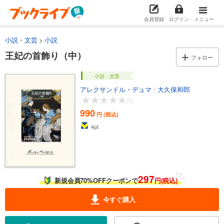
会員登録
ログイン
メニュー
小説・文芸
小説
王妃の首飾り（中）
フォロー
小説・文芸
アレクサンドル・デュマ
/
大久保和郎
-
(0)
990
円 (税込)
4
pt
297
新規会員70%OFFクーポンで
円(税込)
今すぐ購入