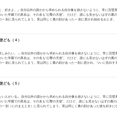
と、好きよ。』自分以外の誰かから求められる自分像を崩さないように、常に完璧
異名は、その名も”心撃の天使”。 だけど、誰にも見せないはずの裏の顔を気に
一 刻に見られてしまう。実は同じく裏の顔があった一 刻に惹かれ始めるおとぎ。 
ついに口から溢(あふ)れ出てしまってー！？ 大反響が止まらない！完璧を装う男女
ラブ
使ども（４）
楽しみたい。 』自分以外の誰かから求められる自分像を崩さないように、常に完璧
異名は、その名も“心撃の天使”。 だけど、誰にも見せないはずの裏の顔を気に
の一 刻に見られてしまう。実は同じく裏の顔があった一刻に惹かれ、ついに告白す
た想いは彼の心を動かして!? ますます大反響！ 完璧を装う男女の騙し合い
使ども（５）
る自分像を崩さないように、常に完璧美少女を演
ついた学園での異名は、その名も“心撃の天使”。だけど、誰にも見せないはずの裏の
の一 刻（にのまえとき）に見られてしまう。実は同じく裏の顔があった彼を好きに
おとぎ。そんなおとぎに、惹かれ続ける二神雷（ふたがみらい）と、恋心を自覚した
人の交錯する想いは、一体どうなる…！？ さらなる大反響必至！ 完璧を装う男女の騙し合い（？）