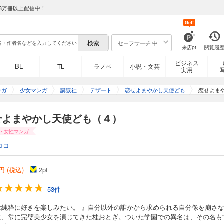
8万冊以上配信中！
Get!
セーフサーチ 中
来店pt
閲覧履
ビジネス
BL
TL
ラノベ
小説・文芸
実用
ンガ
少女マンガ
講談社
デザート
恋せよまやかし天使ども
恋せよま
せよまやかし天使ども（４）
・女性マンガ
ココ
円 (税込)
2
pt
53件
は純粋に好きを楽しみたい。 』自分以外の誰かから求められる自分像を崩さ
に、常に完璧美少女を演じてきた桂おとぎ。ついた学園での異名は、その名も