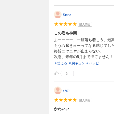
Siena
購入済み
この巻も神回
ふーーーー、一旦落ち着こう。最
もう心臓きゅーってなる感じでし
終始ニヤニヤが止まらない。
次巻、来年の5月まで待てません！
＃笑える
＃胸キュン
＃ハッピー
2
ぴの
購入済み
かわいい