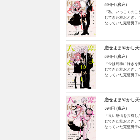
594円 (税込)
『私、いっこくのこ
じてきた桂おとぎ。ついた学園での
なっていた完璧男子の
らに知るうちに膨れた想いは、
のだましあい（？）
恋せよまやかし天
594円 (税込)
『今は純粋に好きを
じてきた桂おとぎ。ついた学園での
なっていた完璧男子
るおとぎ。でも、まっすぐにぶつけ
（？）ラブ☆
恋せよまやかし天
594円 (税込)
『良い感情を共有したい人がいる』 自分以外の誰かから求められ
じてきた桂おとぎ。
なっていた完璧男子
フラれるも諦めない