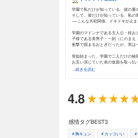
学園で私だけが知っている、彼の裏
そして、彼だけが知っている、私の
──こんな共犯関係、ドキドキが止ま
学園のマドンナである主人公・桂お
子様である美男子・一刻（にのまえ
衝撃で固まるおとぎだったが、実は
突如始まった、学園で二人だけの秘
お互い演じていた表の仮面を取っ払
...続きを読む
優等生二人の初恋を描いた本作。
何といっても、恋の仕方がおとぎら
恋愛漫画がお好きな方はもちろん、
新しい学園ラブストーリー、ぜひお
4.8
感情タグBEST3
＃胸キュン
＃カッコいい
＃