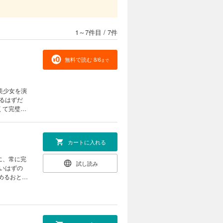
1～7件目
/
7件
無料で読む 8/6
まで
美少女を演
るはずだ
くて完璧だ
共犯」相手
カートに入れる
試し読み
いはずの
めるおと
が見せて