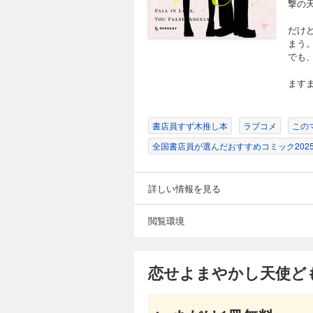
撃の天
だけ
まう
でも
ます
書店員すず木推し本
ラブコメ
この
全国書店員が選んだおすすめコミック202
詳しい情報を見る
閲覧環境
恋せよまやかし天使ど