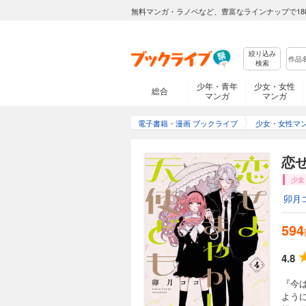
無料マンガ・ラノベなど、豊富なラインナップで18
絞り込み
検索
少年・青年
少女・女性
総合
マンガ
マンガ
電子書籍・漫画 ブックライブ
少女・女性マ
恋
少女
卯月
594
4.8
『今
よう