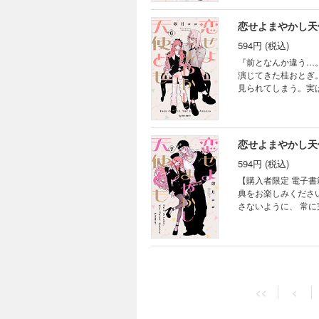
恋せよまやかし天
594円 (税込)
『前となんか違う…。これはなに？』 自分以外の誰かから求
演じてきた桂おとぎ
見られてしまう。実
自覚していた一 刻
恋せよまやかし天
594円 (税込)
【購入者限定 電子
典をお楽しみください。 『もっと知りたい。前とは全然違うから…。』 自分以外の誰かから求
さないように、 常
完璧男子の一 刻に
片や密かに恋心を自
に。 お互いに付き合うことに慣れず
器用なラブ
<<
<