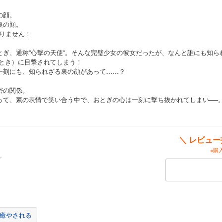
の顔。
裏の顔。
りません！
とぎ、通称”心撃の天使”。そんな完璧少女の彼女だったが、なんと誰にも知ら
 とき）に目撃されてしまう！
一刻にも、知られざる裏の顔があって……？
密の関係。
って、素の表情で笑い合う中で、おとぎの心は一刻に撃ち抜かれてしまい──
しく、等身大で、綺麗で、そしてかっこいいのです！
苦手な方でもきっとお楽しみいただけるはずです。
＼ レビュ
手に取ってみてください！
※購
癒やされる