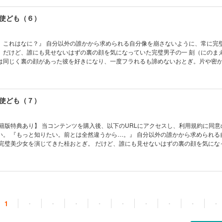
使ども（６）
められる自分像を崩さないように、常に完璧美少女を
。だけど、誰にも見せないはずの裏の顔を気になっていた完璧男子の一 刻（にのま
は同じく裏の顔があった彼を好きになり、一度フラれるも諦めないおとぎ。片や密
が、夏の旅行でついに素顔全開の本気モードになるも、些細なことですれ違う。そん
ぎに猛アタック中の二神雷（ふたがみらい）が…！？ リアルな恋心に大反響！ 完璧を装う男女
使ども（７）
書籍版特典あり】 当コンテンツを購入後、以下のURLにアクセスし、利用規約に同意
められる自分像を崩
に完璧美少女を演じてきた桂おとぎ。 だけど、誰にも見せないはずの裏の顔を気にな
見られてしまう。実は同じく裏の顔があった 彼を好きになり、一度フラれるも諦めな
覚していた一 刻と、些細なことで すれ違いながらも、夏の旅行でついに付き合い始
、ドキドキの日々だけど…!? 可愛すぎる２人に大反響！ 完璧を装う男女の不
1
・
・
・
・
・
・
・
・
・