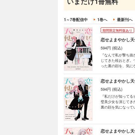
いまだけ1冊無料
1～7巻配信中
1巻へ
最新刊へ
期間限定無料版あり
恋せよまやかし天
594円 (税込)
『なんで私が撃ち抜
じてきた桂おとぎ。
った裏の顔を、気に
と思っていた一 刻に
として気に入られてしまう。思
恋せよまやかし天
璧を装う男女のだまし
594円 (税込)
『私だけが知ってるヒミツってたっまらない！』
璧美少女を演じてき
裏の顔を気になって
ぎ。密かに彼を“い
恋せよまやかし天