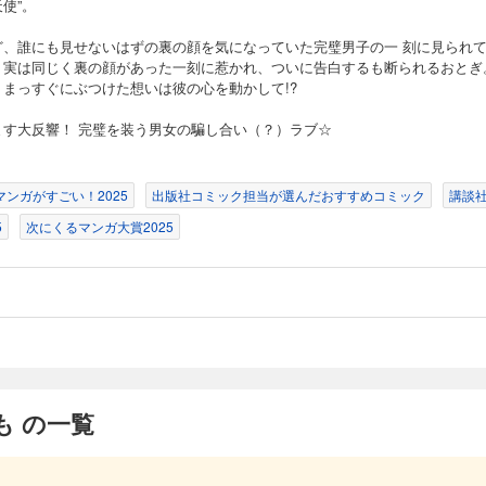
使”。
ど、誰にも見せないはずの裏の顔を気になっていた完璧男子の一 刻に見られ
。実は同じく裏の顔があった一刻に惹かれ、ついに告白するも断られるおとぎ
、まっすぐにぶつけた想いは彼の心を動かして!?
ます大反響！ 完璧を装う男女の騙し合い（？）ラブ☆
マンガがすごい！2025
出版社コミック担当が選んだおすすめコミック
講談
5
次にくるマンガ大賞2025
も の一覧