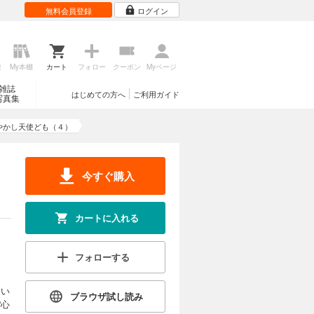
無料会員登録
ログイン
歴
My本棚
カート
フォロー
クーポン
Myページ
雑誌
はじめての方へ
ご利用ガイド
写真集
やかし天使ども（４）
今すぐ購入
カートに入れる
フォローする
ない
ブラウザ試し読み
“心