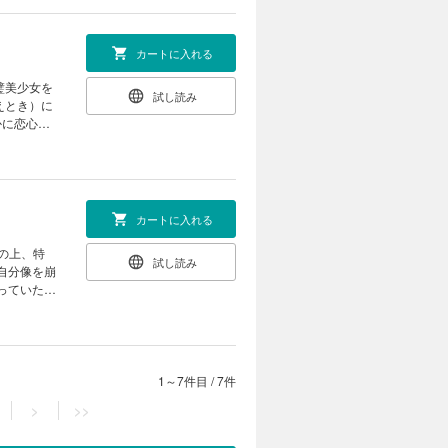
カートに入れる
試し読み
えとき）に
かに恋心を
な時、おと
の不器用なラブ
カートに入れる
の上、特
試し読み
っていた
いおとぎ。
めること
1～7件目
/
7件
>
>>