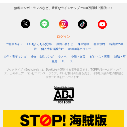
無料マンガ・ラノベなど、豊富なラインナップで188万冊以上配信中！
ログイン
ご利用ガイド
FAQ(よくある質問)
お問い合わせ
採用情報
利用規約
特商法の表
示
個人情報保護方針
cookie等ポリシー
少年・青年マンガ
少女・女性マンガ
ラノベ
小説・文芸
ビジネス・実用
雑誌・写
真集
TL
BL
ブックライブ（BookLive!）は、BookLiveが運営する電子書店です。TOPPANホールディング
ス、カルチュア・コンビニエンス・クラブ、テレビ朝日の出資を受け、日本最大級の電子書籍配
信サービスを行っています。