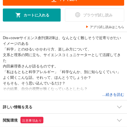
カートに入れる
ブラウザ試し読み
アプリ試し読みはこちら
Dis+coverサイエンス創刊第2弾は、なんとなく難しそうで近寄りがたい
イメージのある
「科学」とのゆるいかかわり方、楽しみ方について、
文系と理系の間に立ち、サイエンスコミュニケーターとして活躍してき
た
内田麻理香さんが語るものです。
「私はもともと科学アレルギー」「科学なんか、別に知らなくていい」
よく聞くこんな話。それって、ほんとうでしょうか？
そもそも、そう思い込んでいるだけ？
その結果、自分の視野が狭くなっているとしたら？
あたりまえを疑うことから、科学との付き合いがはじまります。
...続きを読む
身のまわりにあふれている科学技術の種を拾うだけで、
「新しい扉」が開かれ、あなたの毎日は変わることでしょう。
詳しい情報を見る
文系目線の、文系のための科学リテラシー本の決定版の誕生です。
閲覧環境
注意事項あり