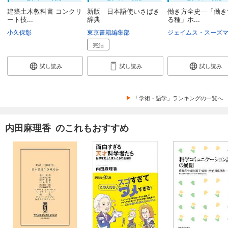
建築土木教科書 コンクリ
新版 日本語使いさばき
働き方全史―「働き
ート技...
辞典
る種」ホ...
小久保彰
東京書籍編集部
完結
試し読み
試し読み
試し読み
「学術・語学」ランキングの一覧へ
内田麻理香 のこれもおすすめ