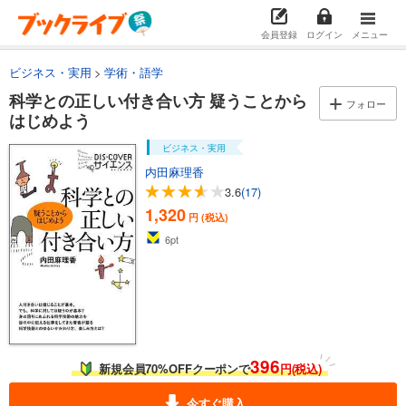
会員登録
ログイン
メニュー
ビジネス・実用
学術・語学
科学との正しい付き合い方 疑うことから
フォロー
はじめよう
ビジネス・実用
内田麻理香
3.6
(17)
1,320
円 (税込)
6
pt
396
新規会員70%OFFクーポンで
円(税込)
今すぐ購入