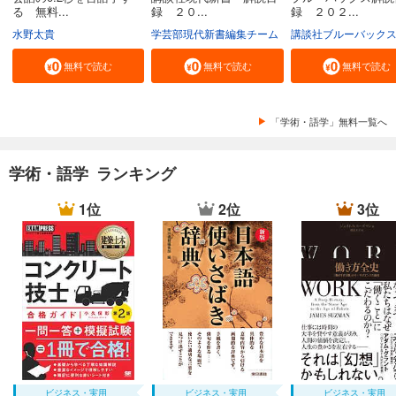
る 無料...
録 ２０...
録 ２０２...
水野太貴
学芸部現代新書編集チーム
講談社ブルーバック
無料で読む
無料で読む
無料で読む
「学術・語学」無料一覧へ
学術・語学 ランキング
1位
2位
3位
ビジネス・実用
ビジネス・実用
ビジネス・実用