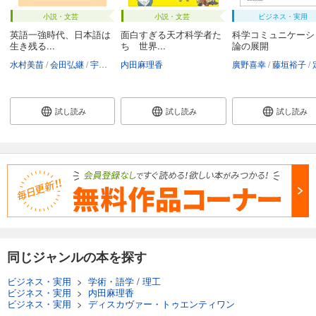
小説・文芸
小説・文芸
ビジネス・実用
英語一強時代、日本語は
面白すぎる天才科学者た
科学コミュニケーシ
生き残る...
ち 世界...
論の展開
水村美苗
会田弘継
宇野重規
内田麻理香
三上喜貴
隅田英一郎
内田麻理香
廣野喜幸
ロバートキ
藤垣裕子
定
試し読み
試し読み
試し読み
同じジャンルの本を探す
ビジネス・実用
>
学術・語学
/
理工
ビジネス・実用
>
内田麻理香
ビジネス・実用
>
ディスカヴァー・トゥエンティワン