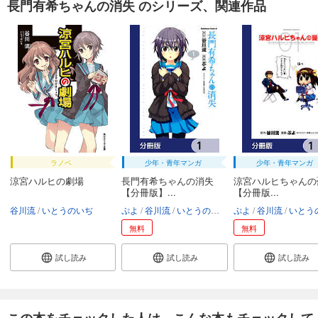
長門有希ちゃんの消失 のシリーズ、関連作品
ラノベ
少年・青年マンガ
少年・青年マンガ
涼宮ハルヒの劇場
長門有希ちゃんの消失
涼宮ハルヒちゃんの
【分冊版】...
【分冊版...
谷川流
いとうのいぢ
ぷよ
谷川流
いとうのいぢ
ぷよ
谷川流
いとうのい
無料
無料
試し読み
試し読み
試し読み