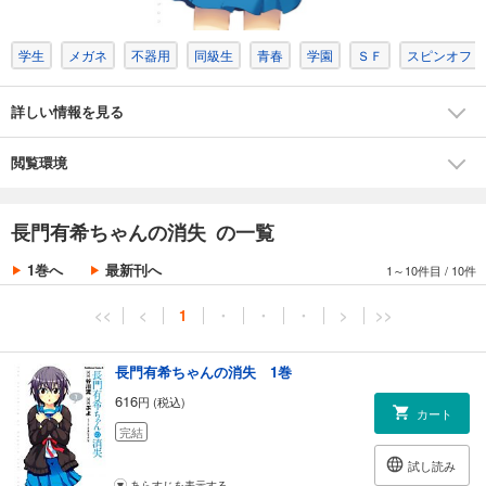
学生
メガネ
不器用
同級生
青春
学園
ＳＦ
スピンオフ・
詳しい情報を見る
閲覧環境
長門有希ちゃんの消失 の一覧
1巻へ
最新刊へ
1～10件目
/
10件
<<
<
1
・
・
・
>
>>
長門有希ちゃんの消失 1巻
616
円 (税込)
カート
完結
試し読み
あらすじを表示する