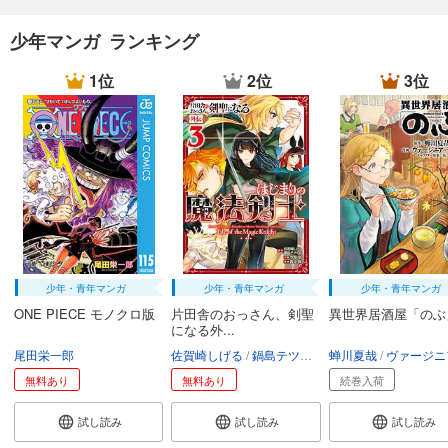
少年マンガ ランキング
1位
2位
3位
少年・青年マンガ
少年・青年マンガ
少年・青年マンガ
ONE PIECE モノクロ版
片田舎のおっさん、剣聖
異世界居酒屋「のぶ
になる外...
尾田栄一郎
佐賀崎しげる
鍋島テツヒロ
蝉川夏哉
空路恵
渡辺樹
ヴァージニア二
無料あり
無料あり
続巻入荷
試し読み
試し読み
試し読み