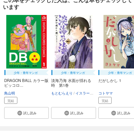
この本をチェックした人は、こんな本もチェックして
います
少年・青年マンガ
少年・青年マンガ
少年・青年マンガ
DRAGON BALL カラー版
淡海乃海 水面が揺れる
だがしかし 1
ピッコロ...
時 第1巻
鳥山明
もとむらえり
イスラーフィール
コトヤマ
碧風羽
完結
完結
試し読み
試し読み
試し読み