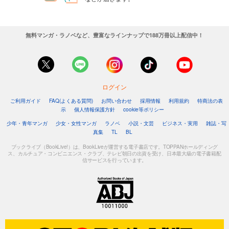
無料マンガ・ラノベなど、豊富なラインナップで188万冊以上配信中！
ログイン
ご利用ガイド
FAQ(よくある質問)
お問い合わせ
採用情報
利用規約
特商法の表
示
個人情報保護方針
cookie等ポリシー
少年・青年マンガ
少女・女性マンガ
ラノベ
小説・文芸
ビジネス・実用
雑誌・写
真集
TL
BL
ブックライブ（BookLive!）は、BookLiveが運営する電子書店です。TOPPANホールディング
ス、カルチュア・コンビニエンス・クラブ、テレビ朝日の出資を受け、日本最大級の電子書籍配
信サービスを行っています。