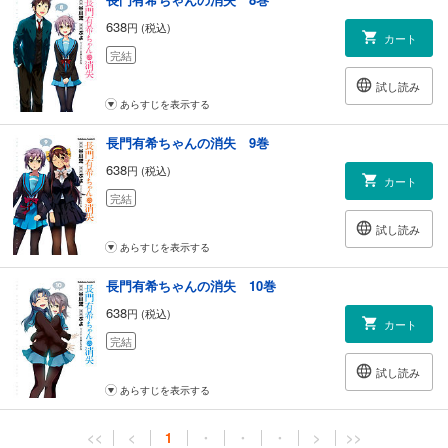
638
円 (税込)
カート
完結
試し読み
あらすじを表示する
長門有希ちゃんの消失 9巻
638
円 (税込)
カート
完結
試し読み
あらすじを表示する
長門有希ちゃんの消失 10巻
638
円 (税込)
カート
完結
試し読み
あらすじを表示する
<<
<
1
・
・
・
>
>>