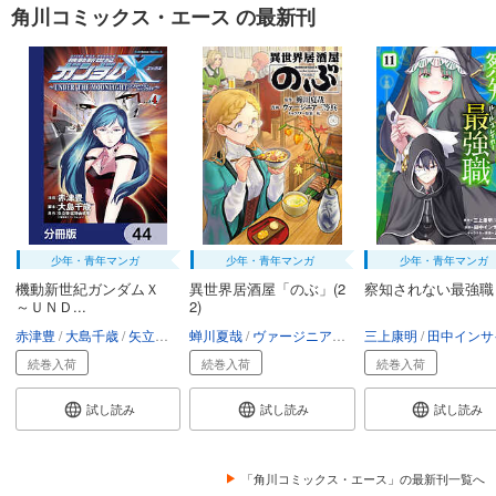
角川コミックス・エース の最新刊
少年・青年マンガ
少年・青年マンガ
少年・青年マンガ
機動新世紀ガンダムＸ
異世界居酒屋「のぶ」(2
察知されない最強職
～ＵＮＤ...
2)
赤津豊
大島千歳
矢立肇・富野由悠季
蝉川夏哉
ヴァージニア二等兵
三上康明
転
田中インサイ
続巻入荷
続巻入荷
続巻入荷
試し読み
試し読み
試し読み
「角川コミックス・エース」の最新刊一覧へ