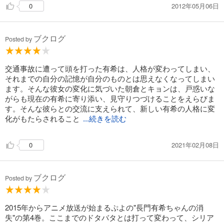
2012年05月06日
0
ブクログ
Posted by
交通事故に遭って頭を打った有希は、人格が変わってしまい、
それまでの自分の記憶が自分のものとは思えなくなってしまい
ます。そんな彼女の変化に気づいた朝倉とキョンは、戸惑いな
がらも現在の有希に寄り添い、見守りつづけることをえらびま
す。そんな彼らとの交流に支えられて、新しい有希の人格に変
化がもたらされること
...続きを読む
2021年02月08日
0
ブクログ
Posted by
2015年からアニメ放送が始まるぷよの"長門有希ちゃんの消
失"の第4巻。ここまでのドタバタとは打って変わって、シリア