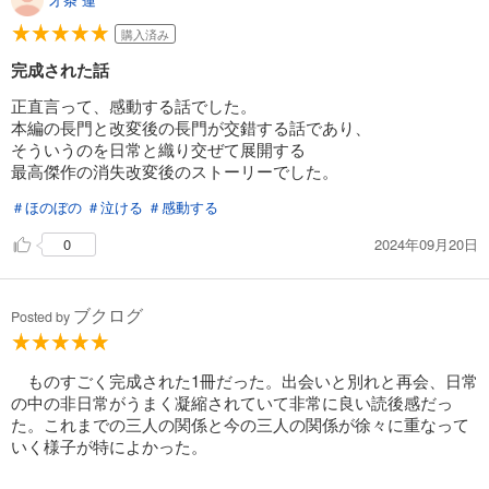
購入済み
完成された話
正直言って、感動する話でした。
本編の長門と改変後の長門が交錯する話であり、
そういうのを日常と織り交ぜて展開する
最高傑作の消失改変後のストーリーでした。
＃ほのぼの
＃泣ける
＃感動する
2024年09月20日
0
ブクログ
Posted by
ものすごく完成された1冊だった。出会いと別れと再会、日常
の中の非日常がうまく凝縮されていて非常に良い読後感だっ
た。これまでの三人の関係と今の三人の関係が徐々に重なって
いく様子が特によかった。