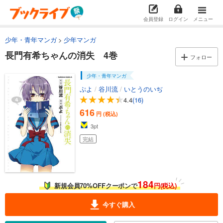
会員登録
ログイン
メニュー
少年・青年マンガ
少年マンガ
長門有希ちゃんの消失 4巻
フォロー
少年・青年マンガ
ぷよ
/
谷川流
/
いとうのいぢ
4.4
(16)
616
円 (税込)
3
pt
完結
184
新規会員70%OFFクーポンで
円(税込)
今すぐ購入