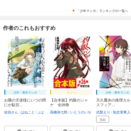
「少年マンガ」ランキングの一覧へ
作者のこれもおすすめ
少年・青年マンガ
ラノベ
少年・青年マンガ
お隣の天使様にいつの間
【合本版】灼眼のシャ
天久鷹央の推理カ
にか駄目...
ナ 全26巻
スフィア...
佐伯さん
はねこと
ぷよ
高橋弥七郎
いとうのいぢ
武梨えり
知念実希人
完結