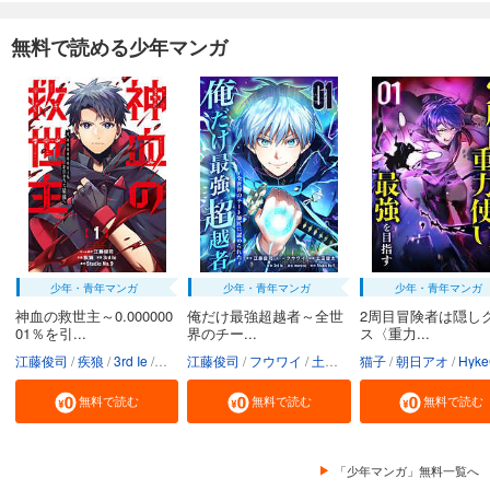
無料で読める少年マンガ
少年・青年マンガ
少年・青年マンガ
少年・青年マンガ
神血の救世主～0.000000
俺だけ最強超越者～全世
2周目冒険者は隠し
01％を引...
界のチー...
ス〈重力...
江藤俊司
疾狼
3rd Ie
Studio No.9
江藤俊司
フウワイ
土田健太
猫子
3rd Ie
朝日アオ
maruco
HykeC
St
無料で読む
無料で読む
無料で読む
「少年マンガ」無料一覧へ