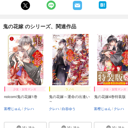
鬼の花嫁 のシリーズ、関連作品
少女・女性マンガ
ラノベ
少女・女性マンガ
noicomi鬼の花嫁1巻
鬼の花嫁～運命の出逢い
鬼の花嫁4巻特装版
～
富樫じゅん
クレハ
クレハ
白谷ゆう
富樫じゅん
クレハ
試し読み
試し読み
試し読み