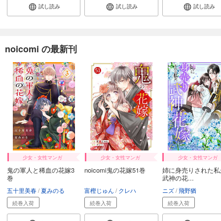
試し読み
試し読み
試し読み
noicomi の最新刊
少女・女性マンガ
少女・女性マンガ
少女・女性マンガ
鬼の軍人と稀血の花嫁3
noicomi鬼の花嫁51巻
姉に身売りされた私
巻
武神の花...
五十里美春
夏みのる
富樫じゅん
クレハ
ニズ
飛野猶
続巻入荷
続巻入荷
続巻入荷