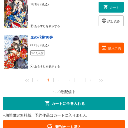
781
円 (税込)
カート
試し読み
あらすじを表示する
鬼の花嫁10巻
803
円 (税込)
購入予約
9/11入荷
あらすじを表示する
<<
<
1
・
・
・
>
>>
1～9巻配信中
カートに全巻入れる
※期間限定無料版、予約作品はカートに入りません
新刊オート購入