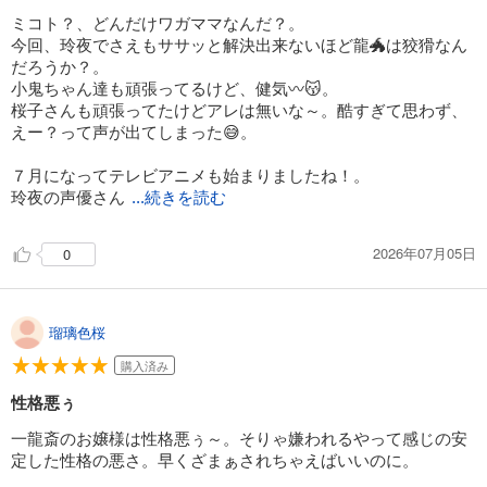
ミコト？、どんだけワガママなんだ？。
今回、玲夜でさえもササッと解決出来ないほど龍🐲は狡猾なん
だろうか？。
小鬼ちゃん達も頑張ってるけど、健気〰😽。
桜子さんも頑張ってたけどアレは無いな～。酷すぎて思わず、
えー？って声が出てしまった😅。
７月になってテレビアニメも始まりましたね！。
玲夜の声優さん
...続きを読む
2026年07月05日
0
瑠璃色桜
購入済み
性格悪ぅ
一龍斎のお嬢様は性格悪ぅ～。そりゃ嫌われるやって感じの安
定した性格の悪さ。早くざまぁされちゃえばいいのに。