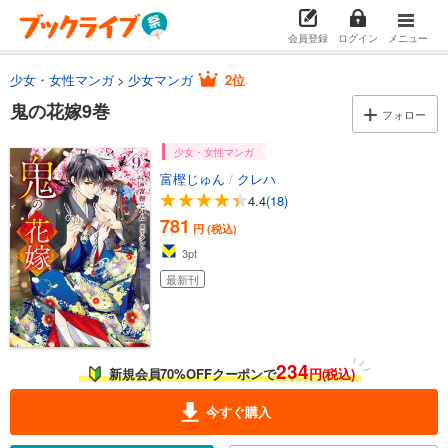
会員登録
ログイン
メニュー
少女・女性マンガ
少女マンガ
2位
鬼の花嫁9巻
フォロー
少女・女性マンガ
富樫じゅん
/
クレハ
4.4
(18)
781
円 (税込)
3
pt
最新刊
234
新規会員70%OFFクーポンで
円(税込)
今すぐ購入