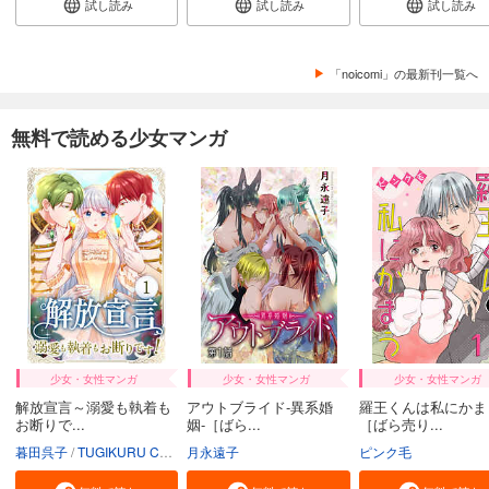
試し読み
試し読み
試し読み
「noicomi」の最新刊一覧へ
無料で読める少女マンガ
少女・女性マンガ
少女・女性マンガ
少女・女性マンガ
解放宣言～溺愛も執着も
アウトブライド-異系婚
羅王くんは私にかま
お断りで...
姻-［ばら...
［ばら売り...
暮田呉子
TUGIKURU COMICS
月永遠子
ピンク毛