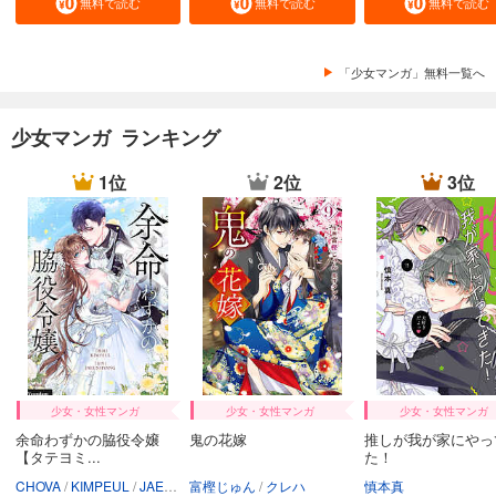
無料で読む
無料で読む
無料で読む
「少女マンガ」無料一覧へ
少女マンガ ランキング
1位
2位
3位
少女・女性マンガ
少女・女性マンガ
少女・女性マンガ
余命わずかの脇役令嬢
鬼の花嫁
推しが我が家にやっ
【タテヨミ...
た！
CHOVA
KIMPEUL
JAEUNHYANG
富樫じゅん
クレハ
慎本真