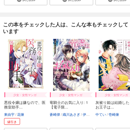
この本をチェックした人は、こんな本もチェックして
います
少女・女性マンガ
少女・女性マンガ
少女・女性マンガ
悪役令嬢は嫌なので、医
竜騎士のお気に入り: 1
灰被り姫は結婚した
務室助手...
【電子限...
お王子は...
東由宇
花煉
蒼崎律
織川あさぎ
伊藤明十
中てい
壱崎煉
値引き