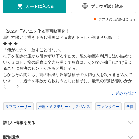
カートに入れる
ブラウザ試し読み
アプリ試し読みはこちら
【2026年TVアニメ化＆実写映画化!!】
単行本限定！描き下ろし漫画２Ｐ＆書き下ろし小説６Ｐ収録！！
◆ ◆ ◆
「俺が柚子を手放すことはない」
柚子を花嫁の座から引きずり下ろすため、龍の加護を利用し追い詰めて
いくミコト。龍の調査に全力を尽くす玲夜は、その姿が柚子にだけ見え
ることに解決のヒントがあると思い至る。
しかしその間にも、龍の執拗な攻撃は柚子の大切な人を次々巻き込んで
いき――。透子を事故から救おうとした柚子に、最悪の悲劇が襲いかか
り――!?
大ヒット和風あやかしシンデレラストーリー、待望の第九巻!!
...続きを読む
(この作品は電子コミック誌noicomi vol.147、149、151、153、155に収録
されています。重複購入にご注意ください)
ラブストーリー
推理・ミステリー・サスペンス
ファンタジー
学園
詳しい情報を見る
閲覧環境