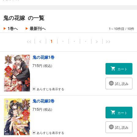
鬼の花嫁 の一覧
1巻へ
最新刊へ
1～10件目
/
10件
<<
<
1
・
・
・
>
>>
鬼の花嫁1巻
715
円 (税込)
カート
試し読み
あらすじを表示する
鬼の花嫁2巻
715
円 (税込)
カート
試し読み
あらすじを表示する