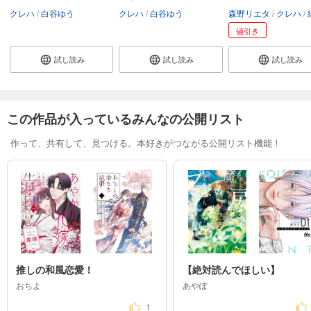
クレハ
白谷ゆう
クレハ
白谷ゆう
森野リエタ
クレハ
緋
値引き
試し読み
試し読み
試し読み
この作品が入っているみんなの公開リスト
作って、共有して、見つける。本好きがつながる公開リスト機能！
推しの和風恋愛！
【絶対読んでほしい】
おちよ
あやぽ
1