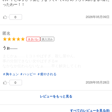
ったわー！！
2026年05月09日
0
匿名
ネタバレ
購入済み
うぉ……
まじかぁ……ミコトやばすぎ、殺し屋やん。
事の分別できない女やばすぎるw
なかなか伝わらないなぁ……早く解決してくれ
＃胸キュン
＃ハッピー
＃癒やされる
2026年05月28日
0
レビューをもっと見る
すべてのレビューを見る(
8
)