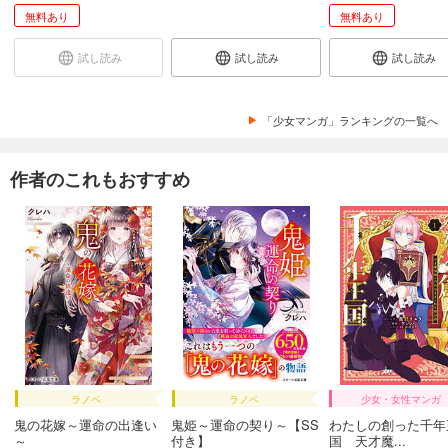
無料あり
無料あり
試し読み
試し読み
試し読み
「少女マンガ」ランキングの一覧へ
作者のこれもおすすめ
ラノベ
ラノベ
少女・女性マンガ
鬼の花嫁～運命の出逢い
鬼姫～運命の契り～【SS
わたしの創った千年
～
付き】
国 天才魔...