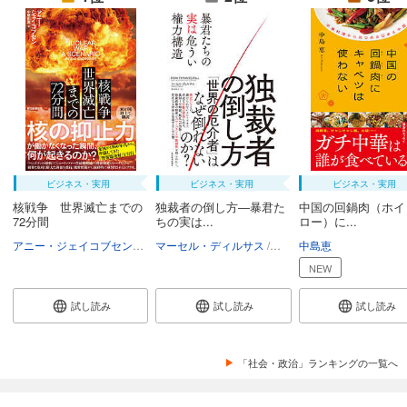
ビジネス・実用
ビジネス・実用
ビジネス・実用
核戦争 世界滅亡までの
独裁者の倒し方―暴君た
中国の回鍋肉（ホイ
72分間
ちの実は...
ロー）に...
アニー・ジェイコブセン
中尾由恵
マーセル・ディルサス
柴田裕之
中島恵
NEW
試し読み
試し読み
試し読み
「社会・政治」ランキングの一覧へ