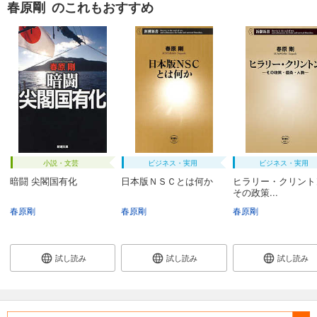
春原剛 のこれもおすすめ
小説・文芸
ビジネス・実用
ビジネス・実用
暗闘 尖閣国有化
日本版ＮＳＣとは何か
ヒラリー・クリント
その政策...
春原剛
春原剛
春原剛
試し読み
試し読み
試し読み