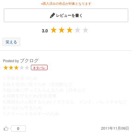
※購入済みの作品が対象となります
レビューを書く
3.0
笑える
ブクログ
Posted by
ネタバレ
1.平和を保つため
2.核を交渉に使うため（北朝鮮など
3.核の傘に守ってもらえるため（日本など
4.特権を守るため(常任理事
5.隣国をけん制するため(イスラエル、インド、パレスチナなど
6.テロから守るため
7.クリーンエネルギーのため
2011年11月09日
0