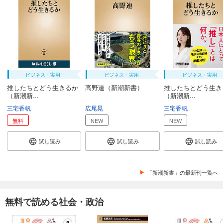
ビジネス・実用
ビジネス・実用
ビジネス・実用
推したちとどう生きるか
高野連（新潮新書）
推したちとどう生き
（新潮新...
（新潮新...
三宅香帆
広尾晃
三宅香帆
無料
NEW
NEW
試し読み
試し読み
試し読み
「新潮新書」の最新刊一覧へ
無料で読める社会・政治