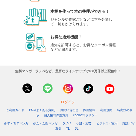
本棚を作って本の整理ができる！
ジャンルや作家ごとなどに本を分類し
て、鍵もかけられます。
お得な通知機能！
通知を許可すると、お得なクーポン情報
などが届きます。
無料マンガ・ラノベなど、豊富なラインナップで188万冊以上配信中！
ログイン
ご利用ガイド
FAQ(よくある質問)
お問い合わせ
採用情報
利用規約
特商法の表
示
個人情報保護方針
cookie等ポリシー
少年・青年マンガ
少女・女性マンガ
ラノベ
小説・文芸
ビジネス・実用
雑誌・写
真集
TL
BL