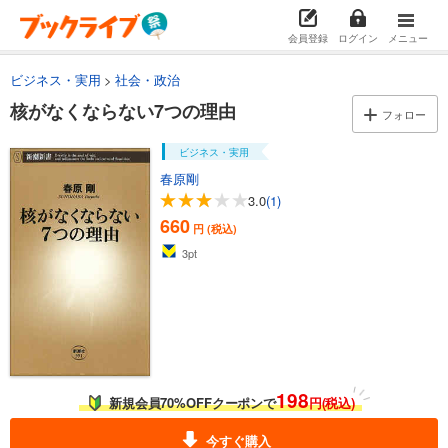
会員登録
ログイン
メニュー
ビジネス・実用
社会・政治
核がなくならない7つの理由
フォロー
ビジネス・実用
春原剛
3.0
(1)
660
円 (税込)
3
pt
198
新規会員70%OFFクーポンで
円(税込)
今すぐ購入