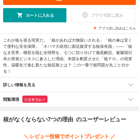
カートに入れる
ブラウザ試し読み
アプリ試し読みはこちら
これが核を巡る現実だ。「核があれば大物扱いされる」「核の傘は安く
て便利な安全保障」「オバマ大統領に面従腹背する核保有国」――「核
なき世界」構想を阻む全情勢を、七つに切り分けて徹底解説。被爆国日
本が原発ビジネスに参入した理由、米国を豹変させた「核テロ」の現実
性、温暖化で進む新たな核拡散とは？ この一冊で核問題が丸ごと分か
る！
詳しい情報を見る
閲覧環境
注意事項あり
核がなくならない7つの理由 のユーザーレビュー
＼ レビュー投稿でポイントプレゼント ／